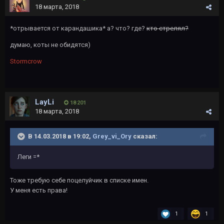
18 марта, 2018
*отрывается от карандашика* а? что? где?
кто стрелял?
думаю, коты не обидятся)
Stormcrow
LayLi
18 201
18 марта, 2018
В 14.03.2018 в 19:02,
Grey_vi_Ory
сказал:
Леги =*
Тоже требую себе поцелуйчик в списке имен.
У меня есть права!
1
1