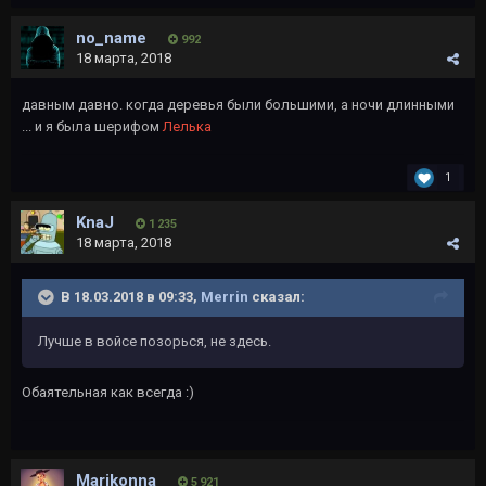
no_name
992
18 марта, 2018
давным давно. когда деревья были большими, а ночи длинными
... и я была шерифом
Лелька
1
KnaJ
1 235
18 марта, 2018
В 18.03.2018 в 09:33,
Merrin
сказал:
Лучше в войсе позорься, не здесь.
Обаятельная как всегда :)
Marikonna
5 921