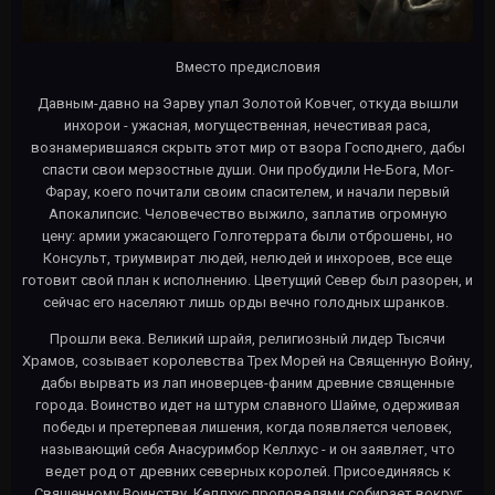
Вместо предисловия
Давным-давно на Эарву упал Золотой Ковчег, откуда вышли
инхорои - ужасная, могущественная, нечестивая раса,
вознамерившаяся скрыть этот мир от взора Господнего, дабы
спасти свои мерзостные души. Они пробудили Не-Бога, Мог-
Фарау, коего почитали своим спасителем, и начали первый
Апокалипсис. Человечество выжило, заплатив огромную
цену: армии ужасающего Голготеррата были отброшены, но
Консульт, триумвират людей, нелюдей и инхороев, все еще
готовит свой план к исполнению. Цветущий Север был разорен, и
сейчас его населяют лишь орды вечно голодных шранков.
Прошли века. Великий шрайя, религиозный лидер Тысячи
Храмов, созывает королевства Трех Морей на Священную Войну,
дабы вырвать из лап иноверцев-фаним древние священные
города. Воинство идет на штурм славного Шайме, одерживая
победы и претерпевая лишения, когда появляется человек,
называющий себя Анасуримбор Келлхус - и он заявляет, что
ведет род от древних северных королей. Присоединяясь к
Священному Воинству, Келлхус проповедями собирает вокруг