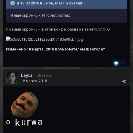
В 18.03.2018 в 09:46,
Merrin
сказал:
И еще скромных. И гориллистых.
Я самый скромный в этой конфе, разве не заметил? О_О
Изменено
18 марта, 2018
пользователем Шеогорат
1
LayLi
18 201
18 марта, 2018