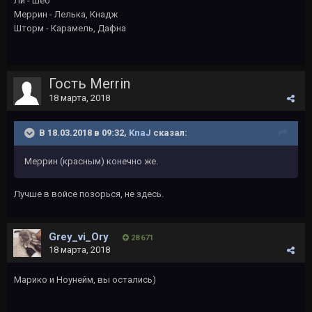
Ли - Шео
Меррин - Лелька, Кнадж
Шторм - Карамель, Дафна
Гость Merrin
18 марта, 2018
В 18.03.2018 в 09:32,
KnaJ
сказал:
Меррин (красным) конечно же.
Лучше в войсе позорься, не здесь.
Grey_vi_Ory
28 671
18 марта, 2018
Марико и Ноунейм, вы остались)