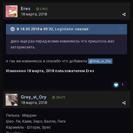
Eres
5 833
18 марта, 2018
В 18.03.2018 в 09:32,
Legislator
сказал:
дико еще раз перед всеми извиняюсь что пришлось вас
затормозить.
я так же извиняюсь и спасибо что добавила
@Grey_vi_Ory
Изменено
18 марта, 2018
пользователем Eres
1
Grey_vi_Ory
28 671
18 марта, 2018
Лелька - Меррин
Шео- Ли, Ками, Зеро, Валли, Леги
Карамель - Шторм, Эрес