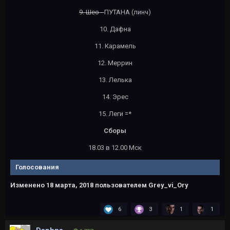
9. Шео -
ПУТАНА (линч)
10. Дафна
11. Карамель
12. Меррин
13. Лелька
14. Эрес
15. Леги =*
Сборы
18.03 в 12.00 Мск
Голосования
Изменено
18 марта, 2018
пользователем Grey_vi_Ory
6
3
1
1