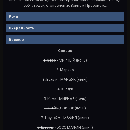
себя людей, становясь их Воином-Пророком...
Роли
Очередность
Важное
Список
1. Зеро
- МИРНЫЙ (ночь)
2. Марико
3. Валли
- МАНЬЯК (линч)
4. Кнадж
5. Ками
- МИРНАЯ (ночь)
6. Ли ^^
- ДОКТОР (ночь)
7. Ноунейм
- МАФИЯ (линч)
8. Шторм
- БОСС МАФИИ (линч)