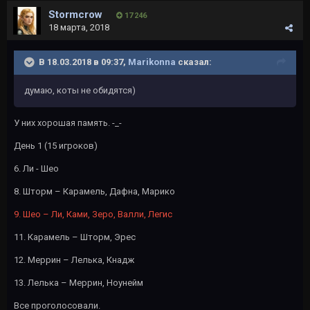
Stormcrow
17 246
18 марта, 2018
В 18.03.2018 в 09:37,
Marikonna
сказал:
думаю, коты не обидятся)
У них хорошая память. -_-
День 1 (15 игроков)
6. Ли - Шео
8. Шторм – Карамель, Дафна, Марико
9. Шео – Ли, Ками, Зеро, Валли, Легис
11. Карамель – Шторм, Эрес
12. Меррин – Лелька, Кнадж
13. Лелька – Меррин, Ноунейм
Все проголосовали.