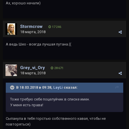
Ах, хорошо начали)
Stormcrow
17 246
18 марта, 2018
А ведь Шео - всегда лучшая путана.((
Grey_vi_Ory
28 671
18 марта, 2018
В 18.03.2018 в 09:38,
LayLi
сказал:
Тоже требую себе поцелуйчик в списке имен.
У меня есть права!
Cыпанула в тебя горстью собственного кавая, чтобы не
повторяться)