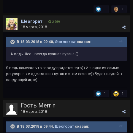
1
1
Шеогорат
2 769
18 марта, 2018
В 18.03.2018 в 09:40,
Stormcrow
сказал:
А ведь Шео - всегда лучшая путана.((
Я ведь намекал что городу придется туго)) И я одна из самых
регулярных и адекватных путан в этом сезоне)) Будет наукой в
следующей игре)
1
1
Гость Merrin
18 марта, 2018
В 18.03.2018 в 09:44,
Шеогорат
сказал: