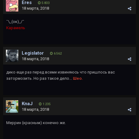
Eres
5 833
18 марта, 2018
¯\_(ок)_/¯
Карамель
Legislator
6 562
18 марта, 2018
дико еще раз перед всеми извиняюсь что пришлось вас
затормозить. Но раз такое дело...
Шео.
KnaJ
1 235
18 марта, 2018
Меррин (красным) конечно же.