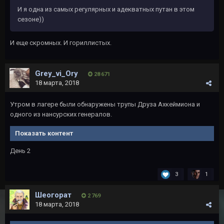
И я одна из самых регулярных и адекватных путан в этом
сезоне))
И еще скромных. И гориллистых.
Grey_vi_Ory
28 671
18 марта, 2018
Утром в лагере были обнаружены трупы Друза Ахкеймиона и
одного из нансурских генералов.
Показать контент
День 2
3
1
Шеогорат
2 769
18 марта, 2018