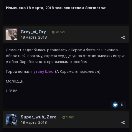
Изменено
18 марта, 2018
пользователем Stormcrow
Grey_vi_Ory
28 671
18 марта, 2018
Эсменет задолбалась ревновать к Серве и бояться шпионов-
оборотней, поэтому, скрепя сердце, ушла от этих высоких интриг
в обоз. Зарабатывать привычным способом.
Город погнал
путану Шео
. (А Карамель переживал).
Молодца.
НОЧЬ!
6
Super_wub_Zero
1 483
18 марта, 2018