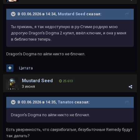
В 03.06.2026 в 14:34,
Mustard Seed
сказал:
Ты прикинь, я так недоступную в ру-Стиме родную мою
дорогую Dragon's Dogma 2 купил, ввёл ключик, и она у меня
в библиотеке теперь.
Dragon's Dogma по айпи никто не блочил.
Цитата
Mustard Seed
25 613
3 июня
В 03.06.2026 в 14:35,
Tanatos
сказал:
Dragon's Dogma по айпи никто не блочил.
Есть уверенность, что
сверхбогатые
,
безубыточные
Remedy будут
так делать?