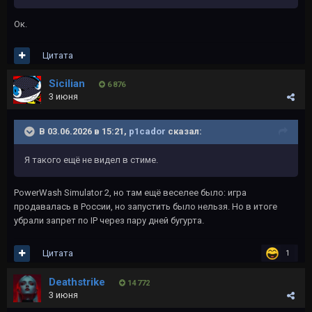
Ок.
Цитата
Sicilian
6 876
3 июня
В 03.06.2026 в 15:21,
p1cador
сказал:
Я такого ещё не видел в стиме.
PowerWash Simulator 2, но там ещё веселее было: игра
продавалась в России, но запустить было нельзя. Но в итоге
убрали запрет по IP через пару дней бугурта.
Цитата
1
Deathstrike
14 772
3 июня