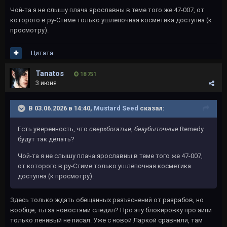
Чой-та я не слышу плача ярославны в теме того же 47-007, от
которого в ру-Стиме только ушлёпочная косметика доступна (к
просмотру).
Цитата
Tanatos
18 751
3 июня
В 03.06.2026 в 14:40,
Mustard Seed
сказал:
Есть уверенность, что
сверхбогатые
,
безубыточные
Remedy
будут так делать?
Чой-та я не слышу плача ярославны в теме того же 47-007,
от которого в ру-Стиме только ушлёпочная косметика
доступна (к просмотру).
Здесь только ждать обещанных разъяснений от разрабов, но
вообще, ты за новостями следил? Про эту блокировку про айпи
только ленивый не писал. Уже с новой Ларкой сравнили, там