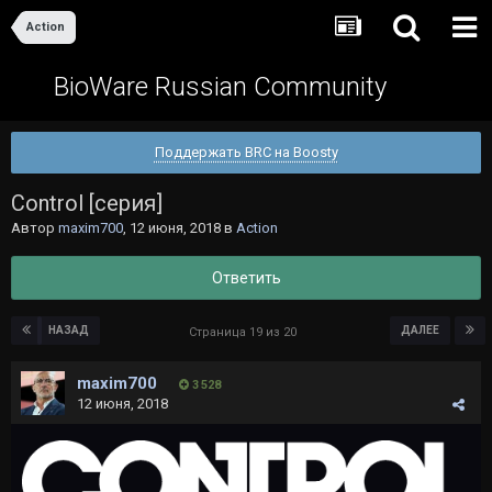
Action
BioWare Russian Community
Поддержать BRC на Boosty
Control [серия]
Автор
maxim700
,
12 июня, 2018
в
Action
Ответить
НАЗАД
ДАЛЕЕ
Страница 19 из 20
maxim700
3 528
12 июня, 2018