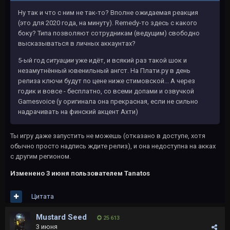
Ну так и что с ним не так-то? Вполне ожидаемая реакция
(это для 2020 года, на минуту). Remedy-то здесь с какого
боку? Типа позволяют сотрудникам (ведущим) свободно
высказываться в личных аккаунтах?
5-ый год
ситуации
уже идёт, и всякий раз такой шок и
незамутнённый ювенильный ангст. На Плати.ру в день
релиза ключи будут по цене ниже стимовской... А через
годик и вовсе - бесплатно, со всеми допами и озвучкой
Gamesvoice (у оригинала она прекрасная, если не сильно
надрачивать на финский акцент Ахти)
Ты игру даже запустить не можешь (отказано в доступе, хотя
обычно просто надпись ждите релиз), и она недоступна на акках
с другим регионом.
Изменено
3 июня
пользователем Tanatos
Цитата
Mustard Seed
25 613
3 июня