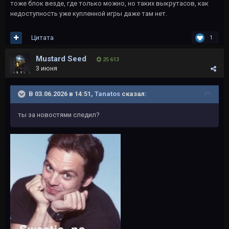
тоже блок везде, где только можно, но таких выкрутасов, как
недоступность уже купленной игры даже там нет.
Цитата
1
Mustard Seed
25 613
3 июня
В 03.06.2026 в 14:51,
Tanatos
сказал:
ты за новостями следил?