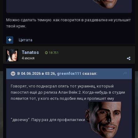
Можно сделать темную как говорится в раздевалке не услышит
твой крик.
Цитата
Tanatos
18 751
4 июня
В 04.06.2026 в 03:26,
greenfox111
сказал:
Говорят, что поднасрал опять тот украинец, который
пакостил ещё до релиза Алан Вейк 2. Когда-нибудь в студии
появится тот, у кого есть подобие яиц и пропишет ему
"двоечку". Пару раз для профилактики