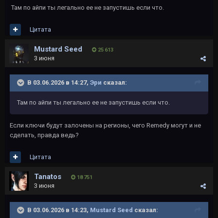
Там по айпи ты легально ее не запустишь если что.
Цитата
Mustard Seed
25 613
3 июня
В 03.06.2026 в 14:27,
Эри
сказал:
Там по айпи ты легально ее не запустишь если что.
Если ключи будут залочены на регионы, чего Remedy могут и не
сделать, правда ведь?
Цитата
Tanatos
18 751
3 июня
В 03.06.2026 в 14:23,
Mustard Seed
сказал: