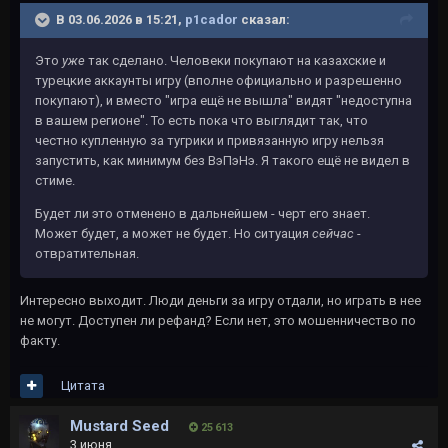
В 03.06.2026 в 15:21,
p1cador
сказал:
Это
уже
так сделано. Человеки покупают на казахские и
турецкие аккаунты игру (вполне официально и разрешенно
покупают), и вместо "игра ещё не вышла" видят "недоступна
в вашем регионе". То есть пока что выглядит так, что
честно купленную за тугрики и привязанную игру нельзя
запустить, как минимум без ВэПэНэ. Я такого ещё не видел в
стиме.
Будет ли это отменено в дальнейшем - черт его знает.
Может будет, а может не будет. Но ситуация
сейчас
-
отвратительная.
Интересно выходит. Люди деньги за игру отдали, но играть в нее
не могут. Доступен ли рефанд? Если нет, это мошенничество по
факту.
Цитата
Mustard Seed
25 613
3 июня