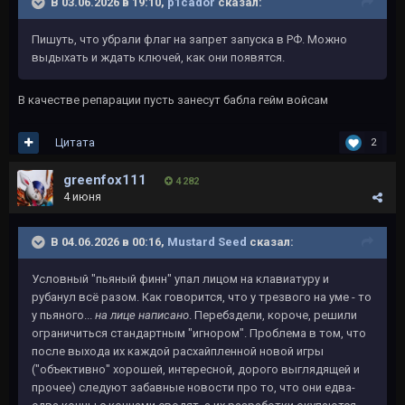
В 03.06.2026 в 19:10,
p1cador
сказал:
Пишуть, что убрали флаг на запрет запуска в РФ. Можно
выдыхать и ждать ключей, как они появятся.
В качестве репарации пусть занесут бабла гейм войсам
Цитата
2
greenfox111
4 282
4 июня
В 04.06.2026 в 00:16,
Mustard Seed
сказал:
Условный "пьяный финн" упал лицом на клавиатуру и
рубанул всё разом. Как говорится, что у трезвого на уме - то
у пьяного...
на лице
написано
. Перебздели, короче, решили
ограничиться стандартным "игнором". Проблема в том, что
после выхода их каждой расхайпленной новой игры
("объективно" хорошей, интересной, дорого выглядящей и
прочее) следуют забавные новости про то, что они едва-