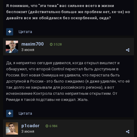
Я понимаю, что "эта тема" вас сильнее всего в жизни
беспокоит (действительно больше же проблем нет, хе-хе) но
давайте все же обойдемся без оскорблений, окда?
Цитата
maxim700
3 528
3 июня
Да, я неприятно сегодня удивился, когда открыл вишлист и
обнаружил, что второй Control перестал быть доступным в
России. Вот новая Онимуша не удивила, что перестала быть
доступной в России - это было ожидаемо (я даже удивлён, что её
так долго не закрывали для российского региона), а вот
исчезновение Контрола стало неприятным открытием. От
Ремеди я такой подставы не ожидал. Жаль.
Цитата
p1cador
6 984
3 июня