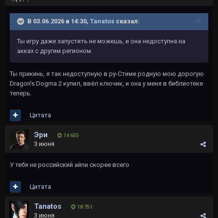
В 03.06.2026 в 14:30,
Tanatos
сказал:
Ты игру даже запустить не можешь, и она недоступна на
акках с другим регионом.
Ты прикинь, я так недоступную в ру-Стиме родную мою дорогую
Dragon's Dogma 2 купил, ввёл ключик, и она у меня в библиотеке
теперь.
Цитата
Эри
14 655
3 июня
У тебя не российский айпи скорее всего
Цитата
Tanatos
18 751
3 июня