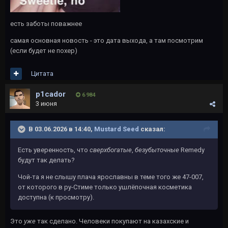
есть заботы поважнее
самая основная новость - это дата выхода, а там посмотрим
(если будет не похер)
Цитата
p1cador
6 984
3 июня
В 03.06.2026 в 14:40,
Mustard Seed
сказал:
Есть уверенность, что
сверхбогатые
,
безубыточные
Remedy
будут так делать?
Чой-та я не слышу плача ярославны в теме того же 47-007,
от которого в ру-Стиме только ушлёпочная косметика
доступна (к просмотру).
Это
уже
так сделано. Человеки покупают на казахские и