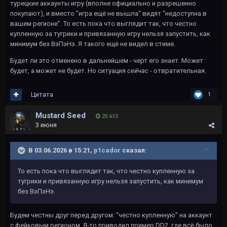
турецкие аккаунты игру (вполне официально и разрешенно
покупают), и вместо "игра ещё не вышла" видят "недоступна в
вашем регионе". То есть пока что выглядит так, что честно
купленную за тугрики и привязанную игру нельзя запустить, как
минимум без ВэПэНэ. Я такого ещё не видел в стиме.
Будет ли это отменено в дальнейшем - черт его знает. Может
будет, а может не будет. Но ситуация
сейчас
- отвратительная.
Цитата
1
Mustard Seed
25 613
3 июня
В 03.06.2026 в 15:21,
p1cador
сказал:
То есть пока что выглядит так, что честно купленную за
тугрики и привязанную игру нельзя запустить, как минимум
без ВэПэНэ.
Будем честны друг перед другом: "честно купленную" на аккаунт
с фейковым регионом. Я-то приводил пример DD2, где всё было