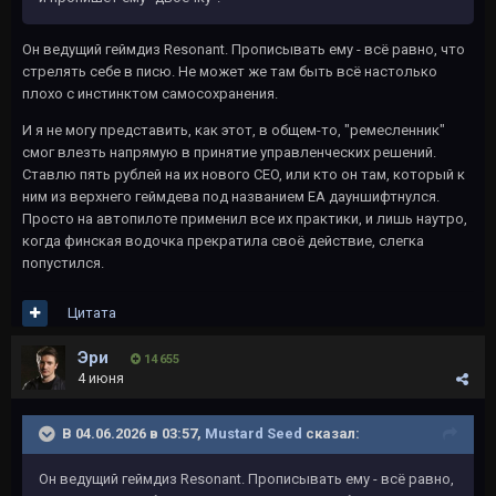
Он ведущий геймдиз Resonant. Прописывать ему - всё равно, что
стрелять себе в писю. Не может же там быть всё настолько
плохо с инстинктом самосохранения.
И я не могу представить, как этот, в общем-то, "ремесленник"
смог влезть напрямую в принятие управленческих решений.
Ставлю пять рублей на их нового CEO, или кто он там, который к
ним из верхнего геймдева под названием ЕА дауншифтнулся.
Просто на автопилоте применил все их практики, и лишь наутро,
когда финская водочка прекратила своё действие, слегка
попустился.
Цитата
Эри
14 655
4 июня
В 04.06.2026 в 03:57,
Mustard Seed
сказал:
Он ведущий геймдиз Resonant. Прописывать ему - всё равно,