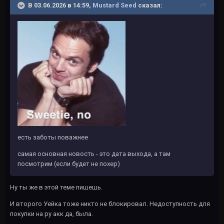
В 03.06.2026 в 14:59,
Mustard Seed
сказал:
есть заботы поважнее
самая основная новость - это дата выхода, а там
посмотрим (если будет не похер)
Ну ты же в этой теме пишешь.
И второго Уейка тоже никто не блокировал. Недоступность для
покупки на ру акк да, была.