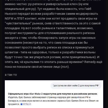
именно честно: ру-регион и универсальный ключ (ну или
специальный для ру). Тут недавно была новость, что Гейб
Ньюэлл передал вожжи разработчикам самим модерировать
NSFW и ЛГБТ контент, если они хотят продавать свои игры на
"чувствительных" рынках, сняв ответственность за это с самой
площадки. Ну вот особо рьяные и талантливые, возможно,
получат инструменты для отслеживания реального региона
аккаунта с тем, чтобы блокировать запуск игры на законных
основаниях (несмотря на то, что сама площадка как бы
позволяет просто выбрать регион из списка и прикинуться
шлангом - типа на здоровье, только и разработчики вольны
будут точно так же упираться рогами, если принципиальные). И
опять же, чё крыльями-то хлопать раньше времени? Remedy ещё
пока не показали своё
истинное лицо
(лол).
а так-то