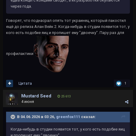
едва концы с концами сводят, а их разработки окупаются
через года.
Говорят, что поднасрал опять тот украинец, который пакостил
ещё до релиза Алан Вейк 2. Когда-нибудь в студии появится тот, у
кого есть подобие яиц и пропишет ему "двоечку". Пару раз для
профилактики
Цитата
1
Mustard Seed
25 613
4 июня
В 04.06.2026 в 03:26,
greenfox111
сказал:
Когда-нибудь в студии появится тот, у кого есть подобие яиц
и пропишет ему "двоечку".