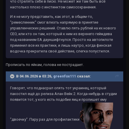
что стрелять себе в писю. Не может же там быть всё
настолько плохо с инстинктом самосохранения.
И я не могу представить, как этот, в общем-то,
"ремесленник" смог влезть напрямую в принятие
управленческих решений. Ставлю пять рублей на их нового
CEO, или кто он там, который к ним из верхнего геймдева
под названием ЕА дауншифтнулся. Просто на автопилоте
применил все их практики, и лишь наутро, когда финская
водочка прекратила своё действие, слегка попустился.
Прописать по яйкам, голова не пострадает.
В 04.06.2026 в 03:26,
greenfox111
сказал:
Говорят, что поднасрал опять тот украинец, который
пакостил ещё до релиза Алан Вейк 2. Когда-нибудь в студии
появится тот, у кого есть подобие яиц и пропишет ему
"двоечку". Пару раз для профилактики