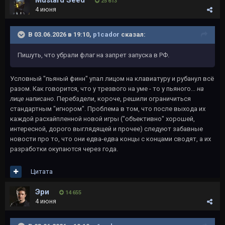
Mustard Seed
25 613
4 июня
В 03.06.2026 в 19:10,
p1cador
сказал:
Пишуть, что убрали флаг на запрет запуска в РФ.
Условный "пьяный финн" упал лицом на клавиатуру и рубанул всё
разом. Как говорится, что у трезвого на уме - то у пьяного...
на
лице
написано
. Перебздели, короче, решили ограничиться
стандартным "игнором". Проблема в том, что после выхода их
каждой расхайпленной новой игры ("объективно" хорошей,
интересной, дорого выглядящей и прочее) следуют забавные
новости про то, что они едва-едва концы с концами сводят, а их
разработки окупаются через года.
Цитата
Эри
14 655
4 июня