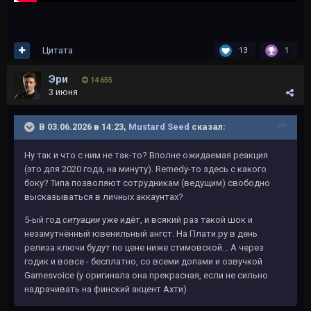
Цитата
13
1
Эри
14 655
3 июня
В 03.06.2026 в 14:23,
Mustard Seed
сказал:
Ну так и что с ним не так-то? Вполне ожидаемая реакция
(это для 2020 года, на минуту). Remedy-то здесь с какого
боку? Типа позволяют сотрудникам (ведущим) свободно
высказываться в личных аккаунтах?
5-ый год
ситуации
уже идёт, и всякий раз такой шок и
незамутнённый ювенильный ангст. На Плати.ру в день
релиза ключи будут по цене ниже стимовской... А через
годик и вовсе - бесплатно, со всеми допами и озвучкой
Gamesvoice (у оригинала она прекрасная, если не сильно
надрачивать на финский акцент Ахти)