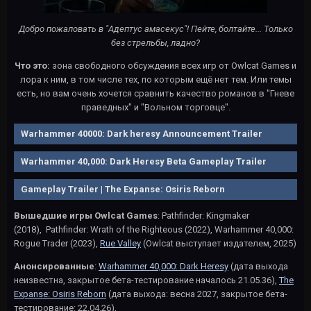
Добро пожаловать в "Адептус амасекус"! Пейте, болтайте... Только
без стрельбы, ладно?
Что это:
зона свободного обсуждения всех игр от Owlcat Games и
лора к ним, в том числе тех, по которым ещё нет тем. Или темы
есть, но вам очень хочется сравнить качество романов в "Гневе
праведных" и "Вольном торговце".
Warhammer 40000: Dark heresy Announcement Trailer
Warhammer 40,000: Dark Heresy Beta Gameplay Trailer
Gameplay Trailer | The Expanse: Osiris Reborn
Вышедшие игры Owlcat Games
: Pathfinder: Kingmaker
(2018), Pathfinder: Wrath of the Righteous (2022), Warhammer 40,000:
Rogue Trader (2023),
Rue Valley
(Owlcat выступает издателем, 2025)
Анонсированные
:
Warhammer 40,000: Dark Heresy
(дата выхода
неизвестна, закрытое бета-тестирование началось 21.05.36),
The
Expanse: Osiris Reborn
(дата выхода: весна 2027, закрытое бета-
тестирование: 22.04.26),