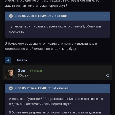
А если это будет не БГ4, а рпгэшка от Котеев в сеттинге, то
ждать они автоматически перестанут?
В 30.05.2026 в 12:39,
Эри
сказал:
тут люди вон писали в рецензиях, что рт не бг3, обманули
совкоты.
Я более чем уверена, что писали они не это и вкладывали
совершенно иной смысл, но спорить не буду.
Цитата
Эри
14 628
30 мая
В 30.05.2026 в 12:48,
Sqrat
сказал:
А если это будет не БГ4, а рпгэшка от Котеев в сеттинге, то
ждать они автоматически перестанут?
Я более чем уверена, что писали они не это и вкладывали