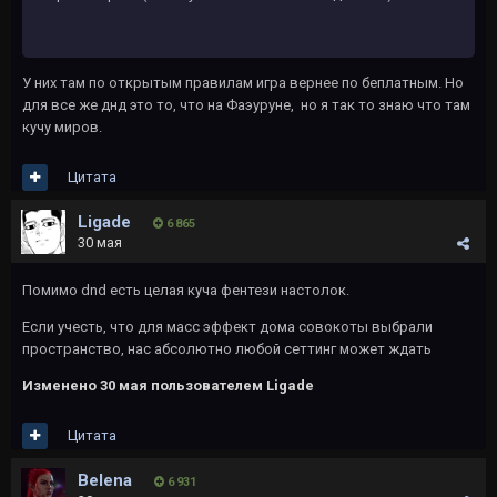
У них там по открытым правилам игра вернее по беплатным. Но
для все же днд это то, что на Фаэуруне, но я так то знаю что там
кучу миров.
Цитата
Ligade
6 865
30 мая
Помимо dnd есть целая куча фентези настолок.
Если учесть, что для масс эффект дома совокоты выбрали
пространство, нас абсолютно любой сеттинг может ждать
Изменено
30 мая
пользователем Ligade
Цитата
Belena
6 931