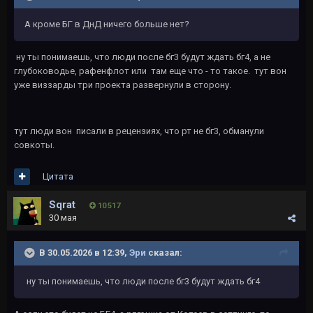
А кроме БГ в ДнД ничего больше нет?
ну ты понимаешь, что люди после бг3 будут ждать бг4, а не
глубоководье, рафенфлот или там еще что - то такое. тут вон
уже виззарды три проекта развернули в сторону.
тут люди вон писали в рецензиях, что рт не бг3, обманули
совкоты.
Цитата
Sqrat
10 517
30 мая
В 30.05.2026 в 12:39,
Эри
сказал:
ну ты понимаешь, что люди после бг3 будут ждать бг4