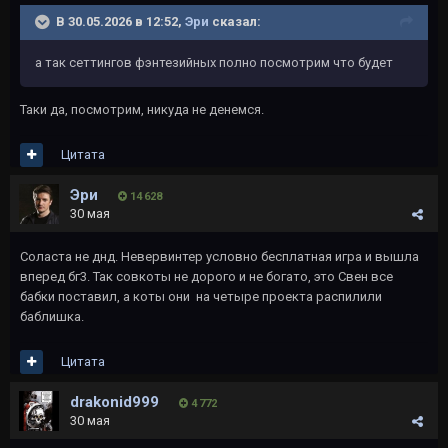
В 30.05.2026 в 12:52,
Эри
сказал:
а так сеттингов фэнтезийных полно посмотрим что будет
Таки да, посмотрим, никуда не денемся.
Цитата
Эри
14 628
30 мая
Соласта не днд. Невервинтер условно бесплатная игра и вышла
вперед бг3. Так совкоты не дорого и не богато, это Свен все
бабки поставил, а коты они на четыре проекта распилили
баблишка.
Цитата
drakonid999
4 772
30 мая