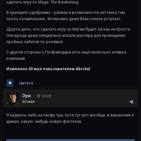
сделать игру по Mage: The Awakening.
В принципе одобряемо - размах и возможности сеттинга там
около космические. Возможно даже Ваха слегка уступает.
Другое дело, что сделать игру по Магам будет ой как не просто.
Они вроде даже специально искали мастера для проведения
пробных забегов по ролёвке.
С другой стороны у Патфайндера есть ещё несколько клёвых
компаний.
Изменено
30 мая
пользователем Abridal
Цитата
Эри
14 628
30 мая
Я надеюсь либо на пасфу три, хотя тут вот вообще в ваканскии я
думаю. какую- нибудь новую фэнтеззи