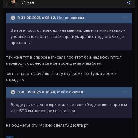
31 мая
В 31.05.2026 в 08:12,
Налия
сказал:
В итоге просто переключила минимальный из минимальных
уровней сложности, чтобы враги умирали от одного чиха, и
прошла =/
так же я тут в опросе написала про этот бой. надеюсь гуггол
переводчик донес все мое восхищение этим боем.
хотя я просто заманила на тушку Туомы ее. Туома должен
страдать
В 30.05.2026 в 18:40,
Мейс
сказал:
Вроде у них игры теперь стали не такие бюджетные впрочем
да с БГ 3 им наверное не тягаться.
на бюджеты бг3, можно сделать десять рт.