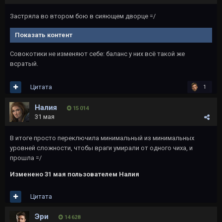
Застряла во втором бою в сияющем дворце =/
Показать контент
Совокотики не изменяют себе: баланс у них всё такой же
всратый.
Цитата
1
Налия
15 014
31 мая
В итоге просто переключила минимальный из минимальных
уровней сложности, чтобы враги умирали от одного чиха, и
прошла =/
Изменено
31 мая
пользователем Налия
Цитата
Эри
14 628