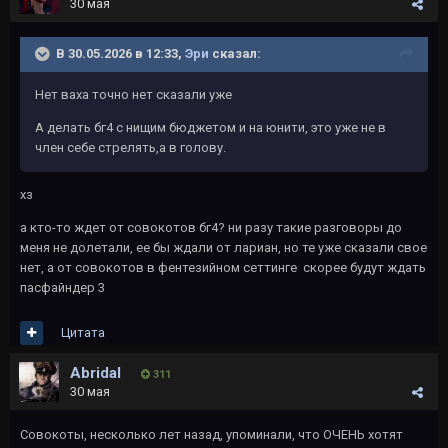
30 мая
В 30.05.2026 в 12:33,
Эри
сказал:
Нет ваха точно нет сказали уже
А делать бг4 с нищим бюджетом и на юнити, это уже не в
член себе стрелять,а в голову.
хз
а кто-то ждет от совокотов бг4? ни разу такие разговоры до
меня не долетали, ее бы ждали от лариан, но те уже сказали свое
нет, а от совокотов в фентезийном сеттинге скорее будут ждать
пасфайндер 3
Цитата
Abridal
311
30 мая
Совокоты, несколько лет назад, упоминали, что ОЧЕНЬ хотят