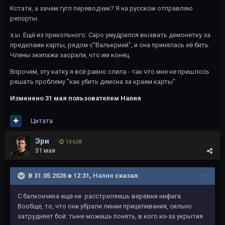
Кстати, а зачем гугл переводчик? Я на русском отправляю
репорты.
з.ы. Ещё из прикольного: Саро умудрился вызвать демонетку за
пределами карты, рядом с"Валькрией", и она принялась её бить.
Члены экипажа заорали, что им конец.
Впрочем, эту катку я всё равно слила - так что мне не пришлось
решать проблему "как убить демона за краем карты"
Изменено
31 мая
пользователем Налия
Цитата
Эри
14 628
31 мая
В 31.05.2026 в 12:31,
Налия
сказал:
С балкончика ещё не расстреляешь верёвки нифига.
Вообще, то, что они убрали линии прицеливания, сильно
затрудняет бой: тыне можешь понять, в кого из-за укрытия