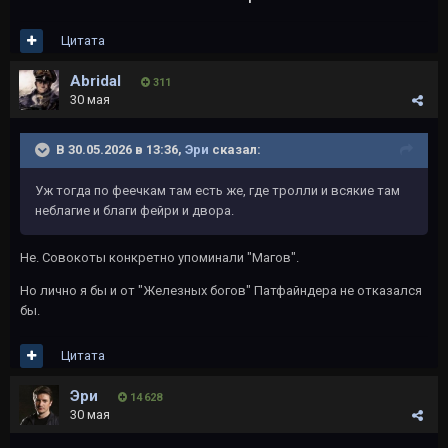
Цитата
Abridal
311
30 мая
В 30.05.2026 в 13:36,
Эри
сказал:
Уж тогда по феечкам там есть же, где тролли и всякие там
неблагие и благи фейри и двора.
Не. Совокоты конкретно упоминали "Магов".
Но лично я бы и от "Железных богов" Патфайндера не отказался
бы.
Цитата
Эри
14 628
30 мая