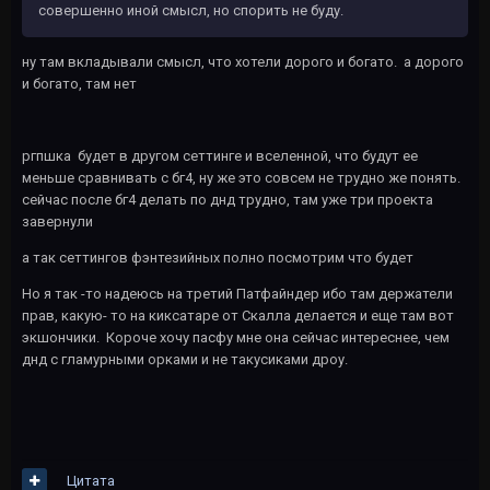
совершенно иной смысл, но спорить не буду.
ну там вкладывали смысл, что хотели дорого и богато. а дорого
и богато, там нет
ргпшка будет в другом сеттинге и вселенной, что будут ее
меньше сравнивать с бг4, ну же это совсем не трудно же понять.
сейчас после бг4 делать по днд трудно, там уже три проекта
завернули
а так сеттингов фэнтезийных полно посмотрим что будет
Но я так -то надеюсь на третий Патфайндер ибо там держатели
прав, какую- то на киксатаре от Скалла делается и еще там вот
экшончики. Короче хочу пасфу мне она сейчас интереснее, чем
днд с гламурными орками и не такусиками дроу.
Цитата