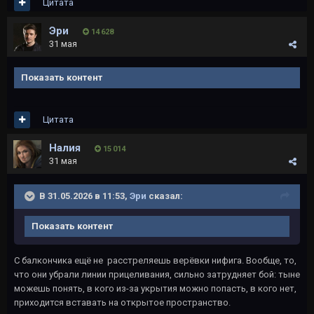
Цитата
Эри
14 628
31 мая
Показать контент
Цитата
Налия
15 014
31 мая
В 31.05.2026 в 11:53,
Эри
сказал:
Показать контент
С балкончика ещё не расстреляешь верёвки нифига. Вообще, то,
что они убрали линии прицеливания, сильно затрудняет бой: тыне
можешь понять, в кого из-за укрытия можно попасть, в кого нет,
приходится вставать на открытое пространство.