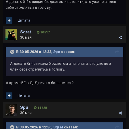
А делать бг4 с нищим бюджетом и на юнити, это уже не в член
себе стрелять,а в голову.
Цитата
Sqrat
10 517
30 мая
В 30.05.2026 в 12:33,
Эри
сказал:
А делать бг4 с нищим бюджетом и на юнити, это уже не в
член себе стрелять,а в голову.
А кроме БГ в ДнД ничего больше нет?
Цитата
Эри
14 628
30 мая
В 30.05.2026 в 12:36,
Sqrat
сказал: