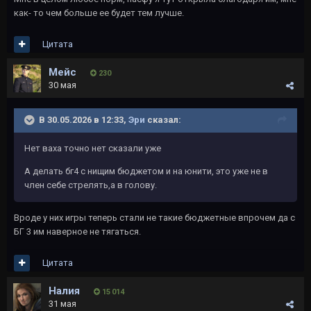
как- то чем больше ее будет тем лучше.
Цитата
Мейс
230
30 мая
В 30.05.2026 в 12:33,
Эри
сказал:
Нет ваха точно нет сказали уже
А делать бг4 с нищим бюджетом и на юнити, это уже не в
член себе стрелять,а в голову.
Вроде у них игры теперь стали не такие бюджетные впрочем да с
БГ 3 им наверное не тягаться.
Цитата
Налия
15 014
31 мая