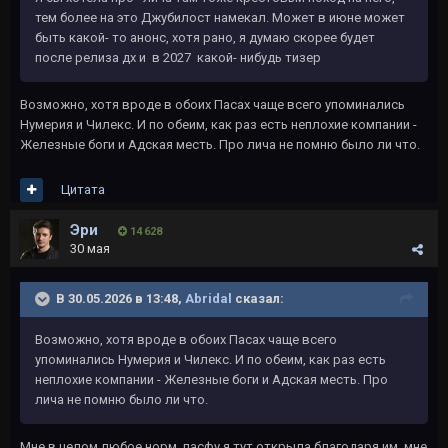
тем более на это Джубилост намекал. Может в июне может
быть какой- то анонс, хотя рано, я думаю скорее будет
после релиза дх и в 2027 какой- нибудь тизер
Возможно, хотя вроде в обоих Пасах чаще всего упоминались
Нумерия и Чилекс. И по обеим, как раз есть неплохие компании -
Железные боги и Адская месть. Про лича не помню было ли что.
Цитата
Эри
14 628
30 мая
В 30.05.2026 в 13:48,
Abridal
сказал:
Возможно, хотя вроде в обоих Пасах чаще всего
упоминались Нумерия и Чилекс. И по обеим, как раз есть
неплохие компании - Железные боги и Адская месть. Про
лича не помню было ли что.
Мне в целом любое норм, пасфу я тут открыла благодаря им, мне