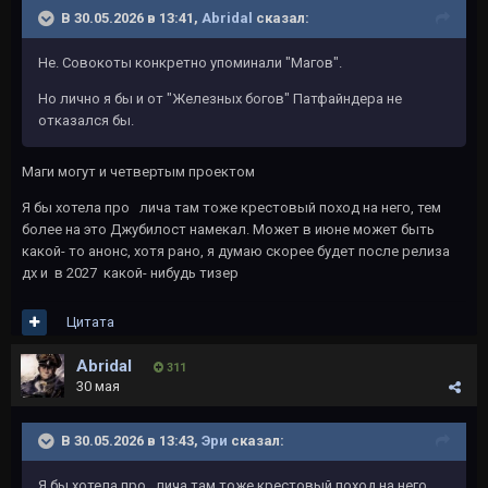
В 30.05.2026 в 13:41,
Abridal
сказал:
Не. Совокоты конкретно упоминали "Магов".
Но лично я бы и от "Железных богов" Патфайндера не
отказался бы.
Маги могут и четвертым проектом
Я бы хотела про лича там тоже крестовый поход на него, тем
более на это Джубилост намекал. Может в июне может быть
какой- то анонс, хотя рано, я думаю скорее будет после релиза
дх и в 2027 какой- нибудь тизер
Цитата
Abridal
311
30 мая
В 30.05.2026 в 13:43,
Эри
сказал:
Я бы хотела про лича там тоже крестовый поход на него,