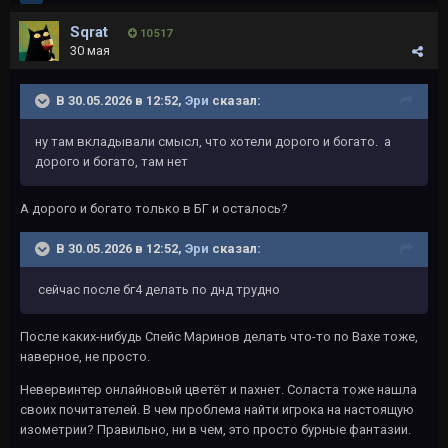
Sqrat
10 517
30 мая
В 30.05.2026 в 12:52,
Эри
сказал:
ну там вкладывали смысл, что хотели дорого и богато. а
дорого и богато, там нет
А дорого и богато только в БГ и осталось?
В 30.05.2026 в 12:52,
Эри
сказал:
сейчас после бг4 делать по днд трудно
После каких-нибудь Спейс Маринов делать что-то по Вахе тоже,
наверное, не просто.
Невервинтер онлайновый цветёт и пахнет. Соласта тоже нашла
своих почитателей. В чем проблема найти игрока на настоящую
изометрии? Правильно, ни в чем, это просто бурные фантазии.