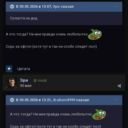
В 30.05.2026 в 13:07,
Эри
сказал:
Соласта не днд.
А что тогда? Не мне правда очень любопытно
Сорь за офтоп (хотя тут и так не особо следят лол)
Цитата
Эри
14 628
30 мая
В 30.05.2026 в 13:21,
drakonid999
сказал:
А что тогда? Не мне правда очень любопытно
Сорь за офтоп (хотя тут и так не особо следят лол)