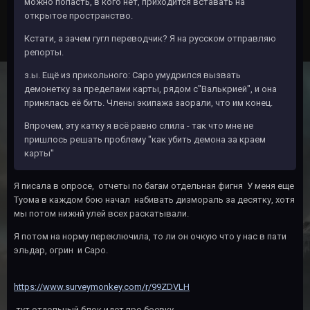
можно попасть, в кого нет, приходится вставать на
открытое пространство.
Кстати, а зачем гугл переводчик? Я на русском отправляю
репорты.
з.ы. Ещё из прикольного: Саро умудрился вызвать
демонетку за пределами карты, рядом с"Валькрией", и она
принялась её бить. Члены экипажа заорали, что им конец.
Впрочем, эту катку я всё равно слила - так что мне не
пришлось решать проблему "как убить демона за краем
карты"
Я писала в опросе, отчеты по багам отдельная фигня У меня еще
Туома в каждом бою начал набивать дизмораль за десятку, хотя
мы потом нижнй улей всех раскатывали.
Я потом на норму переключила, то ли он очкую что у нас в пати
эльдар, огрин и Саро.
https://www.surveymonkey.com/r/99ZDVLH
тут отдельный блок идет про боевку.