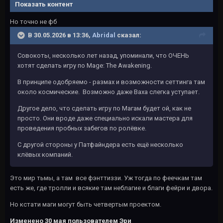
Показать контент
Но точно не фб
В 30.05.2026 в 13:36,
Abridal
сказал:
Совокоты, несколько лет назад, упоминали, что ОЧЕНЬ
хотят сделать игру по Mage: The Awakening.
В принципе одобряемо - размах и возможности сеттинга там
около космические. Возможно даже Ваха слегка уступает.
Другое дело, что сделать игру по Магам будет ой, как не
просто. Они вроде даже специально искали мастера для
проведения пробных забегов по ролёвке.
С другой стороны у Патфайндера есть ещё несколько
клёвых компаний.
Это мир тьмы, а там все фэнттиззи. Уж тогда по феечкам там
есть же, где тролли и всякие там неблагие и благи фейри и двора.
Но кстати маги могут быть четвертым проектом.
Изменено
30 мая
пользователем Эри