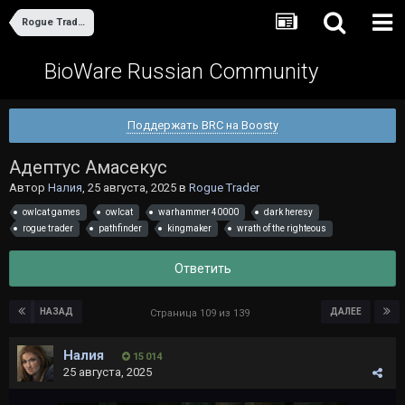
Rogue Trader
BioWare Russian Community
Поддержать BRC на Boosty
Адептус Амасекус
Автор
Налия
,
25 августа, 2025
в
Rogue Trader
owlcat games
owlcat
warhammer 40000
dark heresy
rogue trader
pathfinder
kingmaker
wrath of the righteous
Ответить
НАЗАД
ДАЛЕЕ
Страница 109 из 139
Налия
15 014
25 августа, 2025