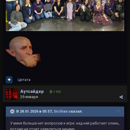
Цитата
Аутсайдер
1 153
29 января
В 28.01.2026 в 05:57,
Sicilian
сказал:
У меня больше нет вопросов к игре: над ней работает олень,
потому не стоит удивляться ничему