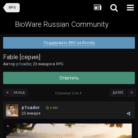
RPG
BioWare Russian Community
Поддержать BRC на Boosty
Fable [серия]
Автор
p1cador
,
23 января
в
RPG
Ответить
НАЗАД
ДАЛЕЕ
Страница 2 из 4
p1cador
6 980
23 января