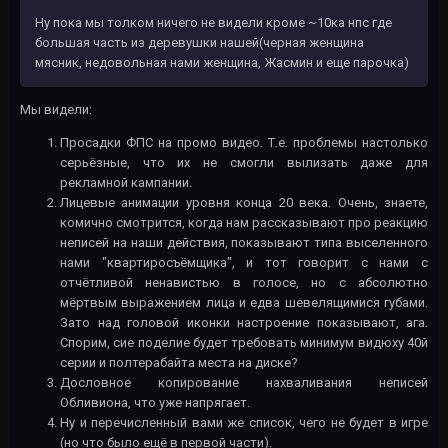
Ну пока мы толком ничего не видели кроме ~10ка нпс где
большая часть из деревушки нашей(черная женщина
мясник, недовольная нами женщина, Жасмин и еще парочка)
Мы видели:
Просадки ФПС на промо видео. Т.е. проблемы настолько
серьёзные, что их не смогли вылизать даже для
рекламной кампании.
Лицевые анимации уровня конца 20 века. Очень, знаете,
комично смотрится, когда нам рассказывают про реакцию
неписей на наши действия, показывают типа выселенного
нами "квартиросъёмщика", и тот говорит с нами с
отчётливой ненавистью в голосе, но с абсолютно
мёртвым выражением лица и едва шевелящимися губами.
Зато над головой иконки настроение показывают, ага.
Спорим, сие поделие будет требовать минимум видюху 40й
серии и полтерабайта места на диске?
Дословное копирование нахваливания неписей
Обливиона, что уже напрягает.
Ну и перечисленный вами же список, чего не будет в игре
(но что было ещё в первой части).