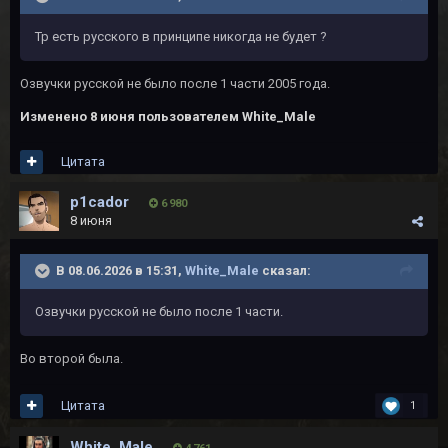
Тр есть русского в принципе никогда не будет ?
Озвучки русской не было после 1 части 2005 года.
Изменено
8 июня
пользователем White_Male
Цитата
p1cador
6 980
8 июня
В 08.06.2026 в 15:31,
White_Male
сказал:
Озвучки русской не было после 1 части.
Во второй была.
Цитата
1
White_Male