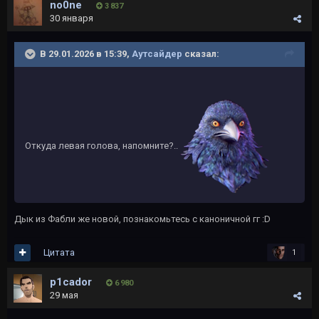
no0ne
3 837
30 января
В 29.01.2026 в 15:39,
Аутсайдер
сказал:
Откуда левая голова, напомните?..
Дык из Фабли же новой, познакомьтесь с каноничной гг
:D
Цитата
1
p1cador
6 980
29 мая