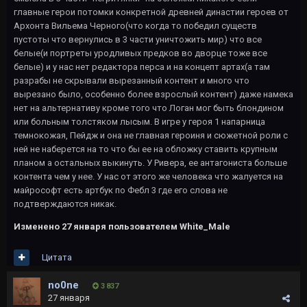
главные герои потомки конкретной древней династии героев от
Архонта Вильема Черного(что когда то победил существ
пустоты что вернулись в 3 части уничтожить мир) что все
белые(и портреты уродливых предков во дворце тоже все
белые) и у нас нет редактора перса и на концепт артах(а там
разрабы не скрывали вырезанный контент и много что
вырезано было, особенно более взрослый контент) даже намека
нет на альтернативу кроме того что Логан мог быть блондином
или больным толстяком лысым. В игре у героя 1 напарница
темнокожая, Пейдж и она не главная героиня и сюжетной роли с
ней не наберется на то что бы ее на обложку ставить крупным
планом а остальных выкинуть. У Ривера, ее антагониста больше
контента чем у нее. У нас от этого же человека что жалуется на
майрософт есть артбук по Фебл 3 где его слова не
подтверждаются никак.
Изменено
27 января
пользователем White_Male
Цитата
no0ne
3 837
27 января