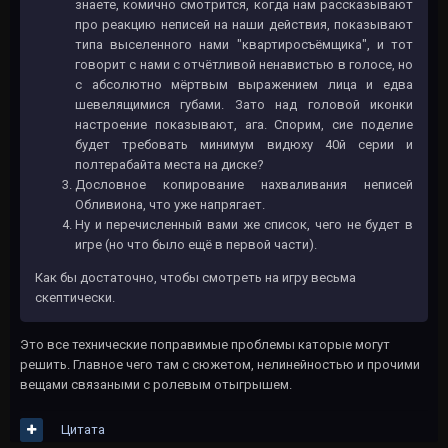
знаете, комично смотрится, когда нам рассказывают
про реакцию неписей на наши действия, показывают
типа выселенного нами "квартиросъёмщика", и тот
говорит с нами с отчётливой ненавистью в голосе, но
с абсолютно мёртвым выражением лица и едва
шевелящимися губами. Зато над головой иконки
настроение показывают, ага. Спорим, сие поделие
будет требовать минимум видюху 40й серии и
полтерабайта места на диске?
Дословное копирование нахваливания неписей
Обливиона, что уже напрягает.
Ну и перечисленный вами же список, чего не будет в
игре (но что было ещё в первой части).
Как бы достаточно, чтобы смотреть на игру весьма
скептически.
Это все технические поправимые проблемы каторые могут
решить. Главное чего там с сюжетом, нелинейностью и прочими
вещами связаными с ролевым отыгрышем.
Цитата