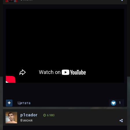
Цитата
1
p1cador
6 980
8 июня