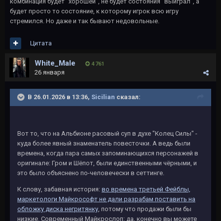
комбинация будет "хорошей", не будет состояния "выиграл", а
будет просто то состояние, к которому игрок всю игру
стремился. Но даже и так бывают недовольные.
Цитата
White_Male
4 761
26 января
В 26.01.2026 в 13:36,
Sicilian
сказал:
Вот то, что на Альбионе расовый суп в духе "Колец Силы" -
куда более явный знаменатель повесточки. А ведь были
времена, когда пара самых запоминающихся персонажей в
оригинале: Гром и Шёпот, были единственными чёрными, и
это было объяснено по-человечески в сеттинге.
К слову, забавная история:
во времена третьей Фейблы,
маркетологи Майкрософт не дали разрабам поставить на
обложку диска негритянку
, потому что продажи были бы
низкие. Современный Майкрослоп: да, конечно вы можете