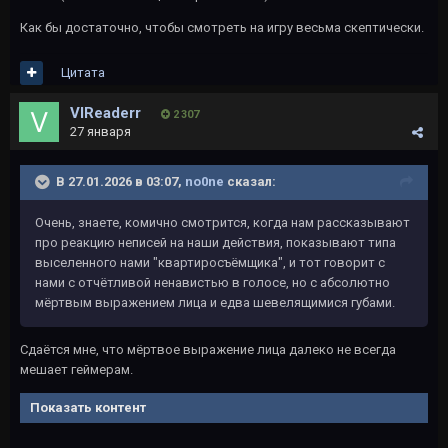
Как бы достаточно, чтобы смотреть на игру весьма скептически.
Цитата
VlReaderr
2 307
27 января
В 27.01.2026 в 03:07,
no0ne
сказал:
Очень, знаете, комично смотрится, когда нам рассказывают
про реакцию неписей на наши действия, показывают типа
выселенного нами "квартиросъёмщика", и тот говорит с
нами с отчётливой ненавистью в голосе, но с абсолютно
мёртвым выражением лица и едва шевелящимися губами.
Сдаётся мне, что мёртвое выражение лица далеко не всегда
мешает геймерам.
Показать контент