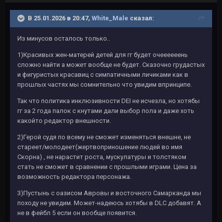
В 25.01.2026 в 20:47,
White_Male
сказал:
Из минусов осталось только..
1)Красивых жен-матерей детей для гг будет очеееееень
сложно найти а может вообще не будет. Сказочно грудастых
и фигуристых красавиц с симпатичными личиками как в
прошлых частях мы сомнительно что увидим впринципе.
Так что политика инклюзивности DEI не исчезла, но хотябы
гг за 2 года палок с кнутами дали выбор пола и даже хоть
какойто редактор внешности.
2)Герой судя по всему не сможет изменяться внешне, не
стареет/молодеет(жертвоприношение людей во имя
Скорна) , не нарастит роста, мускулатуры и толстяком
стать не сможет в сравнении с прошлыми играми. Цена за
возможность редактора персонажа.
3)Пустынь с оазисом Авровы и восточного Самарканда мы
походу не увидим. Может-надеюсь хотябы в DLC добавят. А
не в фейбл 5 если он вообще появится.