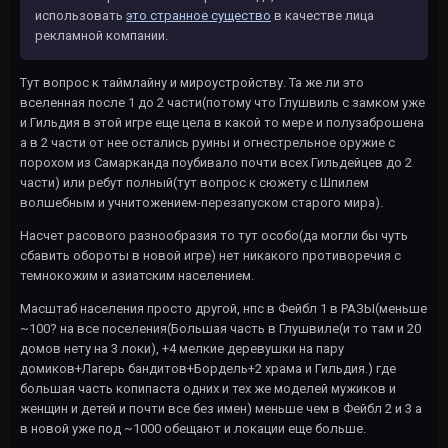
использовать
это странное существо
в качестве лица
рекламной компании.
Тут вопрос к таймлайну и мироустройству. Та же ли это
вселенная после 1 до 2 части(потому что Глушвиль с замком уже
и Гильдия в этой игре еще цела в какой то мере и полузаброшена
а в 2 части от нее остались руины и огнестрельное оружие c
порохом из Самарканда поубивало почти всех Гильдейцев до 2
части) или ребут полный(тут вопрос к сюжету с Шпилем
волшебным и учнитожением-перезапуском старого мира).
Насчет расового разнообразия то тут особо(да могли бы чуть
сбавить обороты в новой игре) нет никакого противоречия с
темнокожим и азиатским населением.
Масштаб населения просто другой, нпс в Фейбл 1 в РАЗЫ(меньше
~100? на все поселения(Большая часть в Глушвиле(и то там и 20
домов нету на 3 локи), +4 мелкие деревушки на пару
домиков+Лагерь бандитов+Бордель+2 храма и Гильдия.) где
большая часть копипаста одних и тех же моделей мужиков и
женщин и детей и почти все без имен) меньше чем в Фейбл 2 и 3 а
в новой уже под ~1000 обещают и локации еще больше.