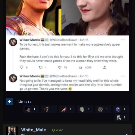
Цитата
1
3
1
1
1
1
1
White_Male
4 761