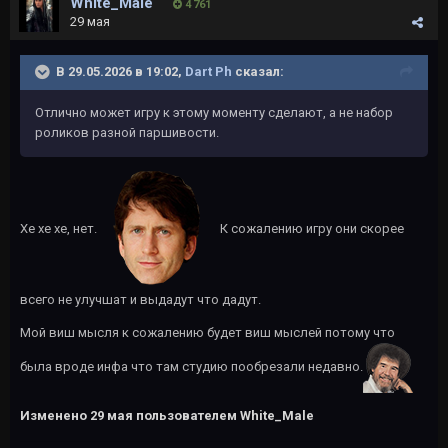
White_Male
4 761
29 мая
В 29.05.2026 в 19:02,
Dart Ph
сказал:
Отлично может игру к этому моменту сделают, а не набор
роликов разной паршивости.
Хе хе хе, нет.
К сожалению игру они скорее
всего не улучшат и выдадут что дадут.
Мой виш мысля к сожалению будет виш мыслей потому что
была вроде инфа что там студию пообрезали недавно.
Изменено
29 мая
пользователем White_Male