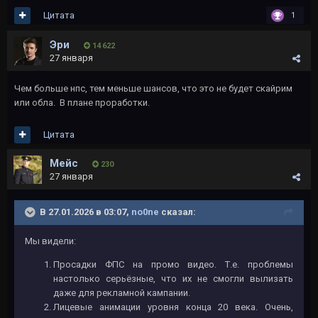
Цитата
1
Эри
14 622
27 января
Чем больше нпс, тем меньше шансов, что это не будет скайрим
или обла. В плане проработки.
Цитата
Мейс
230
27 января
В 27.01.2026 в 03:07,
no0ne
сказал:
Мы видели:
Просадки ФПС на промо видео. Т.е. проблемы
настолько серьёзные, что их не смогли вылизать
даже для рекламной кампании.
Лицевые анимации уровня конца 20 века. Очень,