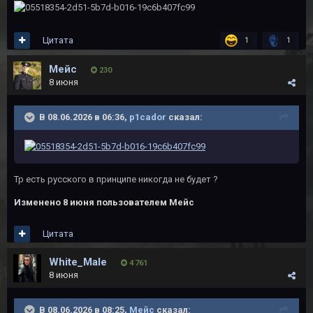
Цитата
1
1
Мейс
230
8 июня
В 08.06.2026 в 06:36,
p1cador
сказал:
Тр есть русского в принципе никогда не будет ?
Изменено
8 июня
пользователем Мейс
Цитата
White_Male
4 761
8 июня
В 08.06.2026 в 08:25,
Мейс
сказал: