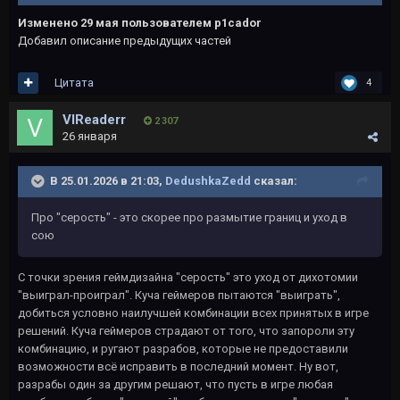
Изменено
29 мая
пользователем p1cador
Добавил описание предыдущих частей
Цитата
4
VlReaderr
2 307
26 января
В 25.01.2026 в 21:03,
DedushkaZedd
сказал:
Про "серость" - это скорее про размытие границ и уход в
сою
С точки зрения геймдизайна "серость" это уход от дихотомии
"выиграл-проиграл". Куча геймеров пытаются "выиграть",
добиться условно наилучшей комбинации всех принятых в игре
решений. Куча геймеров страдают от того, что запороли эту
комбинацию, и ругают разрабов, которые не предоставили
возможности всё исправить в последний момент. Ну вот,
разрабы один за другим решают, что пусть в игре любая