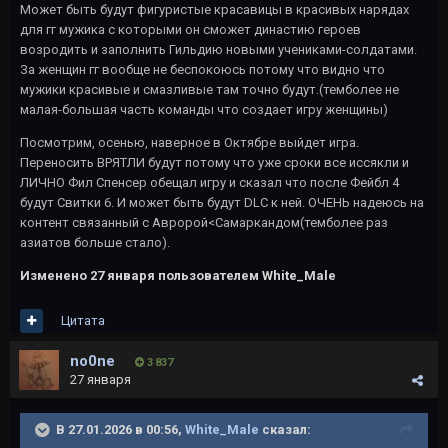
Может быть будут фигуристые красавицы в красивых нарядах
для гг мужика с которыми он сможет династию героев
возродить и заполнить Гильдию новыми учениками-солдатами.
За женщин гг вообще не беспокоюсь потому что видно что
мужики красивые и смазливые там точно будут.(темболее не
малая-большая часть команды что создает игру женщины)
Посмотрим, осенью, наверное в Октябре выйдет игра.
Переносить ВРЯТЛИ будут потому что уже сроки все иссякли и
ЛИЧНО Фил Спенсер обещал игру и сказал что после Фейбл 4
будут Свитки 6. И может быть будут DLC к ней. ОЧЕНЬ надеюсь на
контент связанный с Авророй<Самаркандом(темболее раз
азиатов больше стало).
Изменено
27 января
пользователем White_Male
Цитата
no0ne
3 837
27 января
В 27.01.2026 в 00:56,
White_Male
сказал: