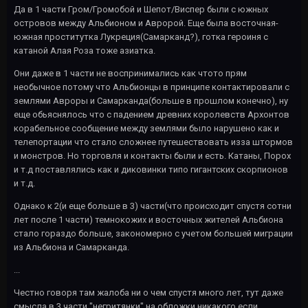
Да в 1 части Гром/Громобой и Шепот/Виспер были с южных
островов между Альбионом и Авророй. Еще была восточная-
южная проститутка Лукреция(Самарканд?), готка героиня с
катаной Алая Роза тоже азиатка.
Они даже в 1 части не воспринимались как чтото прям
необычное потому что Альбионцы в принципе контактировали с
землями Авроры и Самарканда(больше в прошлом конечно), ну
еще обьяснялось что с падением древних королевств Архонтов
корабельное сообщение между землями было нарушено как и
телепортации что стало сложнее путешествовать изза штормов
и монстров. Но торговля и контакты были и есть. Катаны, Порох
и т.д поставлялись как и диковинки типо гигантских скорпионов
и т.д.
Однако к 2(и еще больше в 3) части(что происходит спустя сотни
лет после 1 части) темнокожих и восточных жителей Альбиона
стало гораздо больше, закономерно с учетом большей миграции
из Альбиона и Самарканда.
...
Честно говоря там жалоба ни о чем спустя много лет, тут даже
смысла в 3 части "негритянки" на обложки никакого если