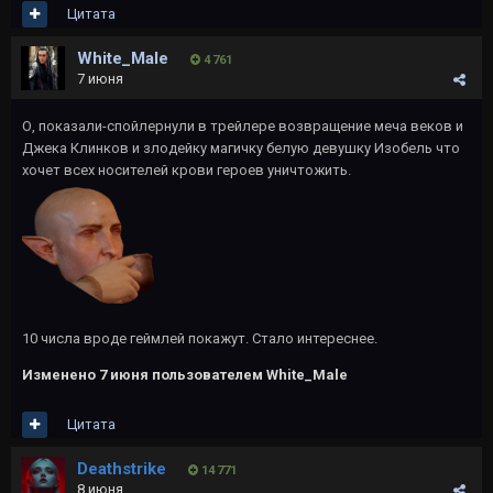
Цитата
White_Male
4 761
7 июня
О, показали-спойлернули в трейлере возвращение меча веков и
Джека Клинков и злодейку магичку белую девушку Изобель что
хочет всех носителей крови героев уничтожить.
10 числа вроде геймлей покажут. Стало интереснее.
Изменено
7 июня
пользователем White_Male
Цитата
Deathstrike
14 771
8 июня