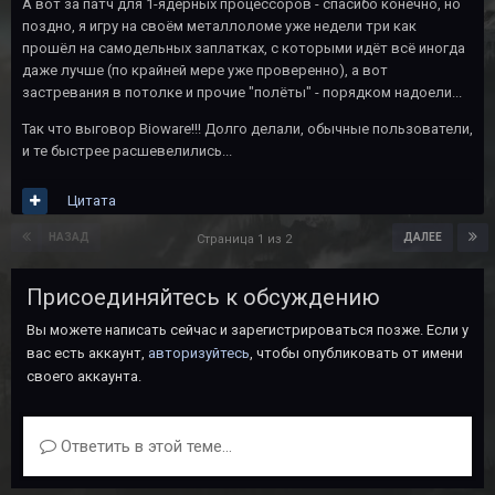
А вот за патч для 1-ядерных процессоров - спасибо конечно, но
поздно, я игру на своём металлоломе уже недели три как
прошёл на самодельных заплатках, с которыми идёт всё иногда
даже лучше (по крайней мере уже проверенно), а вот
застревания в потолке и прочие "полёты" - порядком надоели...
Так что выговор Bioware!!! Долго делали, обычные пользователи,
и те быстрее расшевелились...
Цитата
НАЗАД
ДАЛЕЕ
Страница 1 из 2
Присоединяйтесь к обсуждению
Вы можете написать сейчас и зарегистрироваться позже. Если у
вас есть аккаунт,
авторизуйтесь
, чтобы опубликовать от имени
своего аккаунта.
Ответить в этой теме...