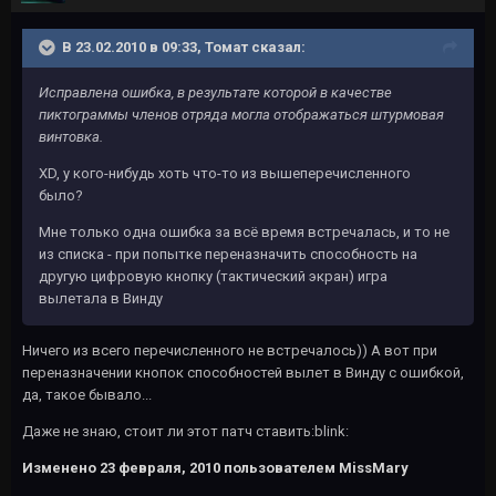
В 23.02.2010 в 09:33, Томат сказал:
Исправлена ошибка, в результате которой в качестве
пиктограммы членов отряда могла отображаться штурмовая
винтовка.
XD, у кого-нибудь хоть что-то из вышеперечисленного
было?
Мне только одна ошибка за всё время встречалась, и то не
из списка - при попытке переназначить способность на
другую цифровую кнопку (тактический экран) игра
вылетала в Винду
Ничего из всего перечисленного не встречалось)) А вот при
переназначении кнопок способностей вылет в Винду с ошибкой,
да, такое бывало...
Даже не знаю, стоит ли этот патч ставить:blink:
Изменено
23 февраля, 2010
пользователем MissMary