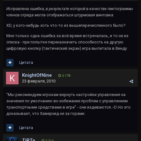
Исправлена ошибка, в результате которой в качестве пиктограммы
членов отряда могла отображаться штурмовая винтовка.
XD, у кого-нибудь хоть что-то из вышеперечисленного было?
Мне только одна ошибка за всё время встречалась, и то не из
списка - при попытке переназначить способность на другую
цифровую кнопку (тактический экран) игра вылетала в Винду
Цитата
KnightOfNine
6 178
23 февраля, 2010
"Мы рекомендуем игрокам вернуть настройки управления на
значения по умолчанию во избежание проблем с управлением
транспортными средствами в игре" - они издеваются.:-D Но это
доказывает, что Хамерхид не за горами.
Цитата
TiRTo
3 214