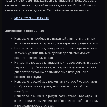
предназначено для владельцев одноядерных процессоров, а
также исправляет ряд небольших недочётов. Полный список
изменений патча под катом. Само обновление качаем тут:
Mass Effect 2 - Патч 1.01
Изменения в версии 1.01
Исправлены проблемы с графикой и вылеты игры при
запуске на компьютерах с одноядерными процессорами.
На компьютерах с одноядерными процессорами в момент
загрузки уровня или между видеороликами может
появляться черный экран.
На компьютерах с одноядерными процессорами в редких
случаях могут быть не видны строки в диалоге. Также в
диалогах возможно возникновение пауз длиной в
несколько секунд.
Исправлена ошибка, в результате которой боеприпасы
отображались на экране, но их невозможно было
подобрать.
Исправлена ошибка, в результате которой все страницы
энциклопедии помечались как "прочитанные", даже если
игрок их не просматривал.