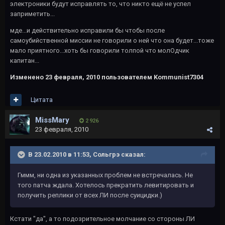
электроники будут исправлять то, что никто ещё не успел
заприметить...
мде...и действительно исправили бы чтобы после
самоубийственной миссии не говорили о ней что она будет...тоже
мало приятного...хоть бы говорили толпой что молОдчик
капитан...
Изменено
23 февраля, 2010
пользователем Kommunist7304
Цитата
MissMary
2 926
23 февраля, 2010
В 23.02.2010 в 11:53, Сольгрэ сказал:
Гммм, ни одна из указанных проблем не встречалась. Не
того патча ждала. Хотелось прекратить левитировать и
получить реплики от всех ЛИ после суицидки.)
Кстати "да", а то подозрительное молчание со стороны ЛИ