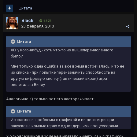
Цитата
Black
1 376
23 февраля, 2010
Цитата
XD, у кого-нибудь хоть что-то из вышеперечисленного
было?
Мне только одна ошибка за всё время встречалась, и то не
из списка - при попытке переназначить способность на
другую цифровую кнопку (тактический экран) игра
вылетала в Винду
Аналогично =) только вот это настораживает:
Цитата
Исправлены проблемы с графикой и вылеты игры при
запуске на компьютерах с одноядерными процессорами.
У одноядерщиков вроде не вылетало ничего, да и с графикой