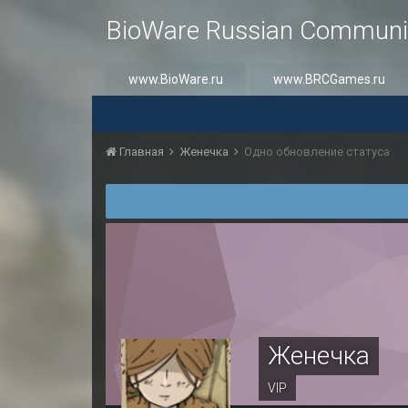
BioWare Russian Communi
www.BioWare.ru
www.BRCGames.ru
Главная
Женечка
Одно обновление статуса
Женечка
VIP