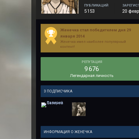
ПУБЛИКАЦИЙ
ЗАРЕГИС
5 153
20 февр
Женечка стал победителем дня 29
января 2014
Женечка имел наиболее популярный
контент!
РЕПУТАЦИЯ
9 676
Легендарная личность
3 ПОДПИСЧИКА
ИНФОРМАЦИЯ О ЖЕНЕЧКА