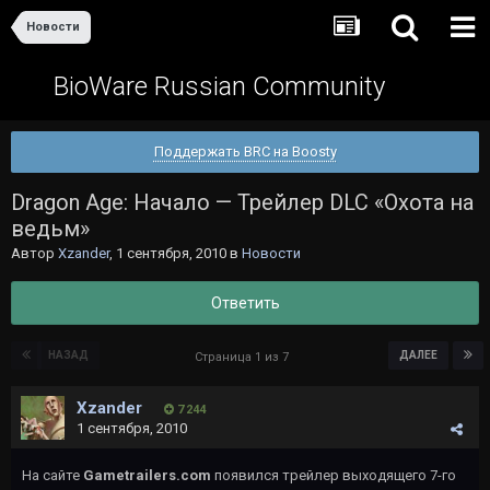
Новости
BioWare Russian Community
Поддержать BRC на Boosty
Dragon Age: Начало — Трейлер DLC «Охота на
ведьм»
Автор
Xzander
,
1 сентября, 2010
в
Новости
Ответить
НАЗАД
ДАЛЕЕ
Страница 1 из 7
Xzander
7 244
1 сентября, 2010
На сайте
Gametrailers.com
появился трейлер выходящего 7-го