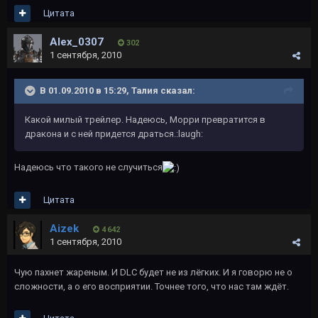
Цитата
Alex_0307
302
1 сентября, 2010
В 01.09.2010 в 15:29, Талия сказал:
Какой милый трейлер. Надеюсь, Морри превратится в
дракона и с ней придется драться.:laugh:
Надеюсь что такого не случиться
Цитата
Aizek
4 642
1 сентября, 2010
Чую пахнет жареным. И DLC будет не из лёгких. И я говорю не о
сложности, а о его восприятии. Точнее того, что нас там ждёт.