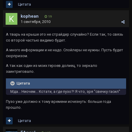
Цитата
kophean
19
1 сентября, 2010
А тварь на крыше это не страйдер случайно? Если так, то связь
со второй частью видимо будет.
А много информации и не надо. Спойлеры не нужны. Пусть будет
сюрпризом.
А так как один из моих героев долиец, то зеркало
заинтриговало.
Цитата
Мда... Ниочем... Кстати, а где пузо?! Я что, зря "свечку гасил"
Пузо уже должно к тому времени исчезнуть: больше года
прошло.
Цитата