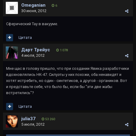
Omeganian
6
30 июня, 2012
Сферический Тау в вакууме.
Цитата
Дарт Трейус
1 078
4 июля, 2012
Мне щас в голову пришло, что при создании Явика разработчики
вдохновлялись НК-47. Силуэты у них похожи, оба ненавидят и
хотят истребить, но один - синтетиков, а другой - органиков. Вот
и представьте себе, что было бы, если бы "эти две жабы
встретились"?
Цитата
julia37
53 260
5 июля, 2012