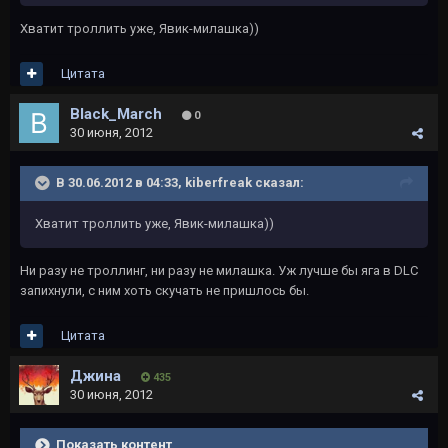
Хватит троллить уже, Явик-милашка))
Цитата
Black_March
0
30 июня, 2012
В 30.06.2012 в 04:33, kiberfreak сказал:
Хватит троллить уже, Явик-милашка))
Ни разу не троллинг, ни разу не милашка. Уж лучше бы яга в DLC
запихнули, с ним хоть скучать не пришлось бы.
Цитата
Джина
435
30 июня, 2012
Показать контент