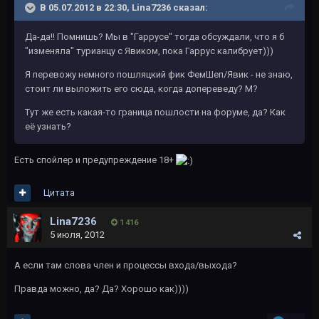
В 05.07.2012 в 22:30, Lina7236 сказал:
Да-да!! Помнишь? Мы в "Гаррусе" тогда обсуждали, что я б
"изменяла" турианцу с Явиком, пока Гаррус калибрует)))
Я перевожу немного пошляцкий фик ФемШеп/Явик - не знаю,
стоит ли выложить его сюда, когда допереведу? М?
Тут же есть какая-то граница пошлости на форуме, да? Как
её узнать?
Есть спойлер и предупреждение 18+
Цитата
Lina7236
1 416
5 июля, 2012
А если там слова член и процессы входа/выхода?
Правда можно, да? Да? Хорошо как))))