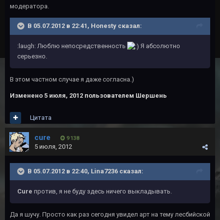
модератора.
В 05.07.2012 в 22:41, Honesty сказал:
:laugh: Люблю непосредственность
Я абсолютно
серьезно.
В этом частном случае я даже согласна.)
Изменено
5 июля, 2012
пользователем Шершень
Цитата
cure
9 138
5 июля, 2012
В 05.07.2012 в 22:40, Lina7236 сказал:
Cure
против, я не буду здесь ничего выкладывать.
Да я шучу. Просто как раз сегодня увидел арт на тему лесбийской