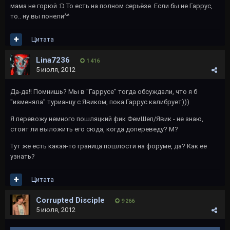
мама не горюй :D То есть на полном серьёзе. Если бы не Гаррус,
то.. ну вы понели^^
Цитата
Lina7236
1 416
5 июля, 2012
Да-да!! Помнишь? Мы в "Гаррусе" тогда обсуждали, что я б
"изменяла" турианцу с Явиком, пока Гаррус калибрует)))
Я перевожу немного пошляцкий фик ФемШеп/Явик - не знаю,
стоит ли выложить его сюда, когда допереведу? М?
Тут же есть какая-то граница пошлости на форуме, да? Как её
узнать?
Цитата
Corrupted Disciple
9 266
5 июля, 2012