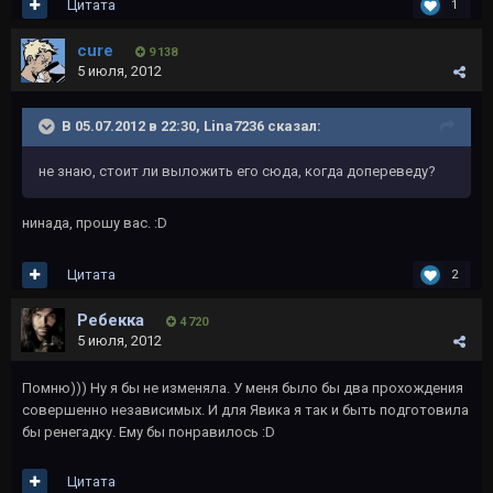
Цитата
1
cure
9 138
5 июля, 2012
В 05.07.2012 в 22:30, Lina7236 сказал:
не знаю, стоит ли выложить его сюда, когда допереведу?
нинада, прошу вас. :D
Цитата
2
Ребекка
4 720
5 июля, 2012
Помню))) Ну я бы не изменяла. У меня было бы два прохождения
совершенно независимых. И для Явика я так и быть подготовила
бы ренегадку. Ему бы понравилось :D
Цитата