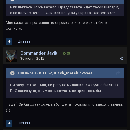
Или пыжака. Тоже весело. Представьте, идет такой Шепард,
а на плече у него пыжак, как попугай у пирата. Здорово же.
Мне кажется, протеанин по определению не может быть
скучным.
Цитата
Commander Javik
75
30 июня, 2012
В 30.06.2012 в 11:57, Black_March сказал:
Ни разу не троллинг, ни разу не милашка. Уж лучше бы яга в
DLC запихнули, с ним хоть скучать не пришлось бы.
Ну да ) Он бы сразу сожрал бы Шепа, показал кто здесь главный.
)))
Цитата