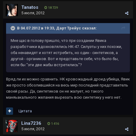
Tanatos
18 729
5 июля, 2012
В 04.07.2012 в 19:33, Дарт Трейус сказал:
Мне щас в голову пришло, что при создании Явика
разработчики вдохновлялись НК-47. Силуэты у них похожи,
оба ненавидят и хотят истребить, но один - синтетиков, а
другой - органиков. Вот и представьте себе, что было бы,
если бы "эти две жабы встретились"?
Вряд ли их можно сравнить. HK кровожадный дроид-убийца, Явик
же просто обозлившийся на весь мир последний представитель
своей расы. Да, синтетиков он не жалует, но такого
маняьакального желания вырезать всю синтетику у него нет.
Цитата
Lina7236
1 416
5 июля, 2012