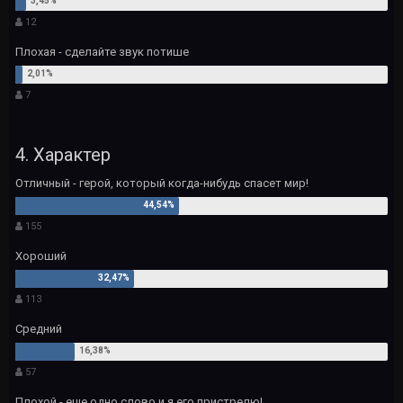
12
Плохая - сделайте звук потише
7
4. Характер
Отличный - герой, который когда-нибудь спасет мир!
155
Хороший
113
Средний
57
Плохой - еще одно слово и я его пристрелю!