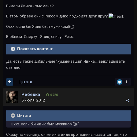
Видели Явика - хьюмана?
В этом образе они с Рексом дико подходят друг другу
Оххх..если бы Явик был мужиком(((((
В общем: Сверху - Явик, снизу - Рекс.
Показать контент
Да, есть такие дибильные "хуманизации" Явика... выкладывать
стыдно.
Цитата
1
Ребекка
4 720
5 июля, 2012
Цитата
Оххх..если бы Явик был мужиком(((((
Скажу по чесноку, он мне и в виде протеанина нравится так, что