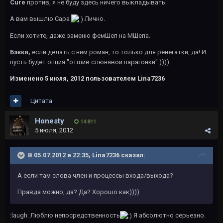
Cure
против, я не буду здесь ничего выкладывать.
А вам вышлю Сара
Лично.
Если хотите, даже заменю фемШеп на МШепа.
Бэкки,
если делать с ним роман, то только для ренегатки, да! И
пусть будет опция "отшив слюнявой парагонки" ))))
Изменено
5 июля, 2012
пользователем Lina7236
Цитата
Honesty
14 811
5 июля, 2012
В 05.07.2012 в 22:35, Lina7236 сказал:
А если там слова член и процессы входа/выхода?
Правда можно, да? Да? Хорошо как))))
:laugh: Люблю непосредственность
Я абсолютно серьезно.