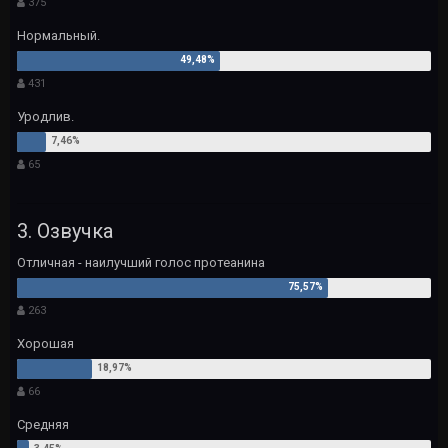
375
Нормальный.
431
Уродлив.
65
3. Озвучка
Отличная - наилучший голос протеанина
263
Хорошая
66
Средняя