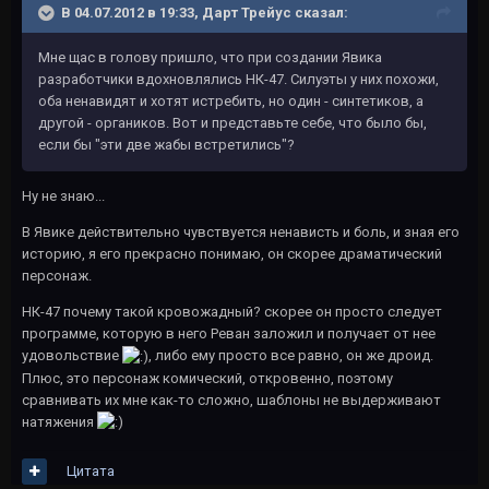
В 04.07.2012 в 19:33, Дарт Трейус сказал:
Мне щас в голову пришло, что при создании Явика
разработчики вдохновлялись НК-47. Силуэты у них похожи,
оба ненавидят и хотят истребить, но один - синтетиков, а
другой - органиков. Вот и представьте себе, что было бы,
если бы "эти две жабы встретились"?
Ну не знаю...
В Явике действительно чувствуется ненависть и боль, и зная его
историю, я его прекрасно понимаю, он скорее драматический
персонаж.
НК-47 почему такой кровожадный? скорее он просто следует
программе, которую в него Реван заложил и получает от нее
удовольствие
, либо ему просто все равно, он же дроид.
Плюс, это персонаж комический, откровенно, поэтому
сравнивать их мне как-то сложно, шаблоны не выдерживают
натяжения
Цитата