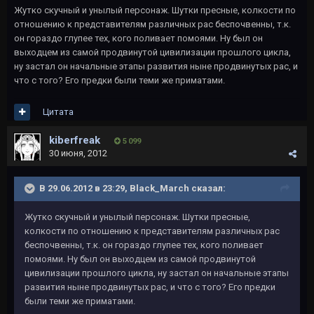
Жутко скучный и унылый персонаж. Шутки пресные, колкости по
отношению к представителям различных рас беспочвенны, т.к.
он гораздо глупее тех, кого поливает помоями. Ну был он
выходцем из самой продвинутой цивилизации прошлого цикла,
ну застал он начальные этапы развития ныне продвинутых рас, и
что с того? Его предки были теми же приматами.
Цитата
kiberfreak
5 099
30 июня, 2012
В 29.06.2012 в 23:29, Black_March сказал:
Жутко скучный и унылый персонаж. Шутки пресные,
колкости по отношению к представителям различных рас
беспочвенны, т.к. он гораздо глупее тех, кого поливает
помоями. Ну был он выходцем из самой продвинутой
цивилизации прошлого цикла, ну застал он начальные этапы
развития ныне продвинутых рас, и что с того? Его предки
были теми же приматами.