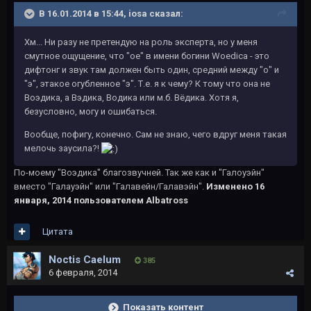
В 16.01.2014 в 15:44, iosa сказал:
Хм... Ни разу не претендую на роль эксперта, но у меня
смутное ощущение, что "oe" в имени богини Woedica - это
дифтонг и звук там должен быть один, средний между "о" и
"э", этакое огубленное "э". Т.е. я к чему? К тому что она не
Воэдика, а Вэдика, Водика или м.б. Вёдика. Хотя я,
безусловно, могу и ошибаться.
Вообще, пофигу, конечно. Сам не знаю, чего вдруг меня такая
мелочь заусила?!
По-моему "Воэдика" благозвучней. Так же как и "Галоуэйн"
вместо "Галауэйн" или "Галавейн/Галавэйн".
Изменено
16
января, 2014
пользователем Albatross
Цитата
Noctis Caelum
385
6 февраля, 2014
Показать контент