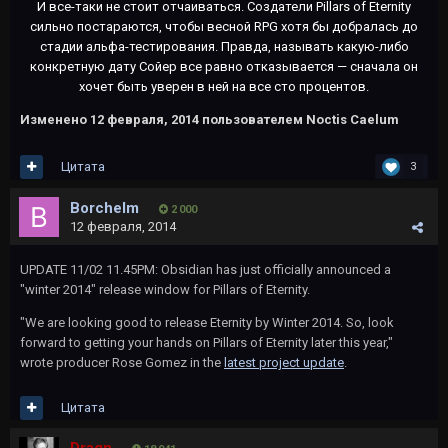
И все-таки не стоит отчаиваться. Создатели Pillars of Eternity
сильно постараются, чтобы весной RPG хотя бы добралась до
стадии альфа-тестирования. Правда, называть какую-либо
конкретную дату Сойер все равно отказывается — сначала он
хочет быть уверен в ней на все сто процентов.
Изменено
12 февраля, 2014
пользователем Noctis Caelum
Цитата
3
Borchelm
2 000
12 февраля, 2014
UPDATE 11/02 11.45PM: Obsidian has just officially announced a
"winter 2014" release window for Pillars of Eternity.
"We are looking good to release Eternity by Winter 2014. So, look
forward to getting your hands on Pillars of Eternity later this year,"
wrote producer Rose Gomez in the
latest project update
.
Цитата