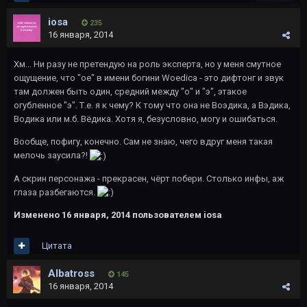
iosa
235
16 января, 2014
Хм... Ни разу не претендую на роль эксперта, но у меня смутное
ощущение, что "oe" в имени богини Woedica - это дифтонг и звук
там должен быть один, средний между "о" и "э", этакое
огубленное "э". Т.е. я к чему? К тому что она не Воэдика, а Вэдика,
Водика или м.б. Вёдика. Хотя я, безусловно, могу и ошибаться.
Вообще, пофигу, конечно. Сам не знаю, чего вдруг меня такая
мелочь заусила?!
А скрин персонажа - прекрасен, чёрт побери. Столько инфы, аж
глаза разбегаются.
Изменено
16 января, 2014
пользователем iosa
Цитата
Albatross
145
16 января, 2014