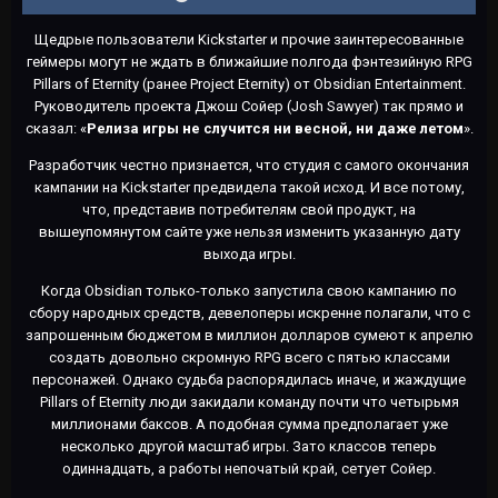
Щедрые пользователи Kickstarter и прочие заинтересованные
геймеры могут не ждать в ближайшие полгода фэнтезийную RPG
Pillars of Eternity (ранее Project Eternity) от Obsidian Entertainment.
Руководитель проекта Джош Сойер (Josh Sawyer) так прямо и
сказал: «
Релиза игры не случится ни весной, ни даже летом
».
Разработчик честно признается, что студия с самого окончания
кампании на Kickstarter предвидела такой исход. И все потому,
что, представив потребителям свой продукт, на
вышеупомянутом сайте уже нельзя изменить указанную дату
выхода игры.
Когда Obsidian только-только запустила свою кампанию по
сбору народных средств, девелоперы искренне полагали, что с
запрошенным бюджетом в миллион долларов сумеют к апрелю
создать довольно скромную RPG всего с пятью классами
персонажей. Однако судьба распорядилась иначе, и жаждущие
Pillars of Eternity люди закидали команду почти что четырьмя
миллионами баксов. А подобная сумма предполагает уже
несколько другой масштаб игры. Зато классов теперь
одиннадцать, а работы непочатый край, сетует Сойер.