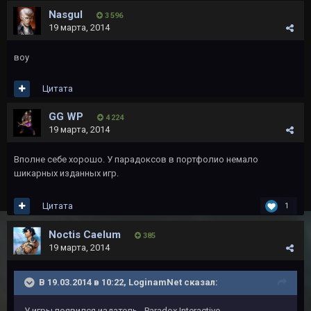
Nasgul
3 596
19 марта, 2014
воу
Цитата
GG WP
4 224
19 марта, 2014
Вполне себе хорошо. У парадоксов в портфолио немало
шикарных изданных игр.
Цитата
1
Noctis Caelum
385
19 марта, 2014
В 19.03.2014 в 10:22, LoginamNet сказал:
У игры появился издатель - Paradox Interactive.