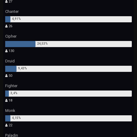
27
Chanter
26
Cipher
130
Druid
50
Fighter
18
Monk
22
Paladin