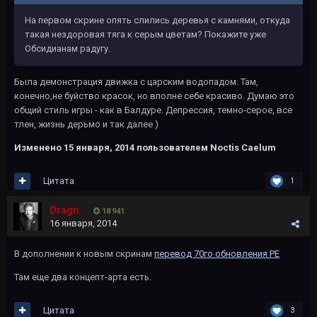
На первом скрине опять слились деревья с камнями, откуда
такая нездоровая тяга к серым цветам? Покажите уже
Обсидианам радугу.
Была демонстрация движка с царским водопадом. Там,
конечно,не буйство красок, но вполне себе красиво. Думаю это
общий стиль игры - как в Балдуре. Депрессия, темно-серое, все
тлен, жизнь дерьмо и так далее )
Изменено
15 января, 2014
пользователем Noctis Caelum
Цитата
1
Dragn
18 941
16 января, 2014
В дополнении к новым скринам
перевод 70го обновления PE
Там еще два концепт-арта есть.
Цитата
3