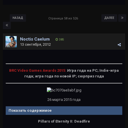
НАЗАД
ДАЛЕЕ
Страница 58 из 526
Noctis Caelum
385
13 сентября, 2012
BRC Video Games Awards 2015:
Игра года на PC; Indie-игра
года; игра года по новой IP; сюрприз года
26 марта 2015 года
Показать содержимое
Pillars of Eternity II: Deadfire