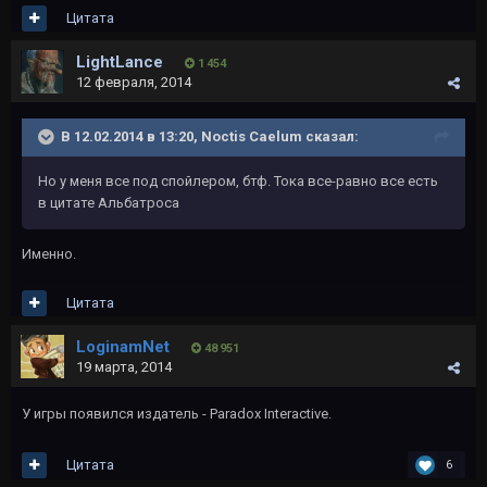
Цитата
LightLance
1 454
12 февраля, 2014
В 12.02.2014 в 13:20, Noctis Caelum сказал:
Но у меня все под спойлером, бтф. Тока все-равно все есть
в цитате Альбатроса
Именно.
Цитата
LoginamNet
48 951
19 марта, 2014
У игры появился издатель - Paradox Interactive.
Цитата
6