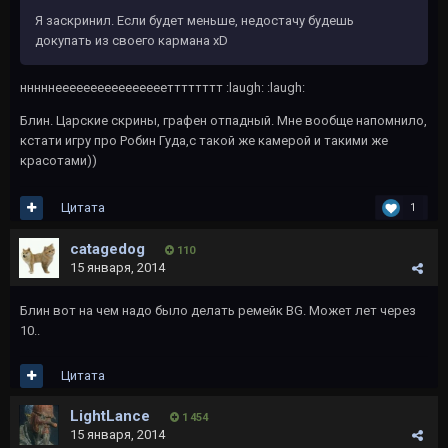
Я заскринил. Если будет меньше, недостачу будешь
докупать из своего кармана xD
нннннеееееееееееееееетттттттт :laugh: :laugh:
Блин. Царские скрины, графен отпадный. Мне вообще напомнило,
кстати игру про Робин Гуда,с такой же камерой и такими же
красотами))
Цитата
1
catagedog
110
15 января, 2014
Блин вот на чем надо было делать ремейк BG. Может лет через
10..
Цитата
LightLance
1 454
15 января, 2014