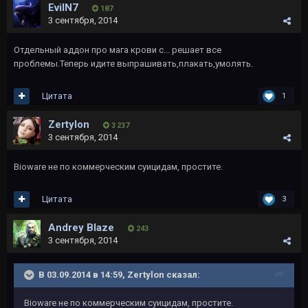
EvilN7
187
3 сентября, 2014
Отдельный аддон про мага крови с... решает все
проблемы.Теперь идите выпрашивать,плакать,умолять.
Цитата
1
Zertylon
3 237
3 сентября, 2014
Bioware не по коммерческим суицидам, простите.
Цитата
3
Andrey Blaze
243
3 сентября, 2014
В 03.09.2014 в 14:59, Zertylon сказал:
Bioware не по коммерческим суицидам, простите.