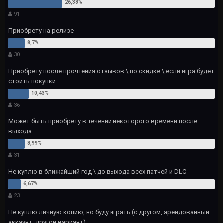
91
Приобрету на релизе
30
Приобрету после прочтения отзывов \ по скидке \ если игра будет
стоить покупки
36
Может быть приобрету в течении некоторого времени после
выхода
31
Не куплю в ближайший год \ до выхода всех патчей и DLC
23
Не куплю личную копию, но буду играть (с другом, арендованный
аккаунт, другой вариант)