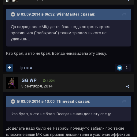
В 03.09.2014 в 06:32, WishMaster сказал:
Да ладно,после МК,где ты брал под контроль кровь
противника ("раб крови") таким трюком никого не
удивишь...
Кто брал, а кто не брал. Всегда ненавидела эту спецу.
Цитата
2
GG WP
4 224
3 сентября, 2014
В 03.09.2014 в 13:00, Thinvesil сказал:
Кто брал, а кто не брал. Всегда ненавидела эту спецу.
Доделать надо было ее. Разрабы почему-то забыли про такие
классные вещи МК как призыв демонятины и усиление эффектов