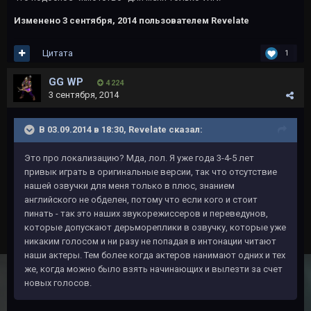
Изменено
3 сентября, 2014
пользователем Revelate
Цитата
1
GG WP
4 224
3 сентября, 2014
В 03.09.2014 в 18:30, Revelate сказал:
Это про локализацию? Мда, лол. Я уже года 3-4-5 лет
привык играть в оригинальные версии, так что отсутствие
нашей озвучки для меня только в плюс, знанием
английского не обделен, потому что если кого и стоит
пинать - так это наших звукорежиссеров и переведунов,
которые допускают дерьмореплики в озвучку, которые уже
никаким голосом и ни разу не попадая в интонации читают
наши актеры. Тем более когда актеров нанимают одних и тех
же, когда можно было взять начинающих и вылезти за счет
новых голосов.