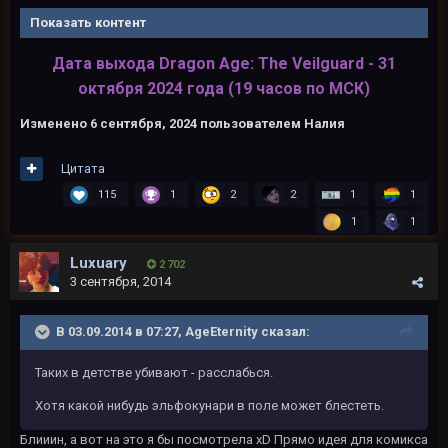
Показать контент
Дата выхода Dragon Age: The Veilguard - 31
октября 2024 года (19 часов по МСК)
Изменено
6 сентября, 2024
пользователем Налия
Цитата
115
1
2
2
1
1
1
1
Luxuary
2 702
3 сентября, 2014
В 03.09.2014 в 07:27, AgeEternity сказал:
Таких в детстве убивают - расслабься.
Хотя какой нибудь эльфокунари в поле может блестеть.
Блииин, а вот на это я бы посмотрела хD Прямо идея для комикса