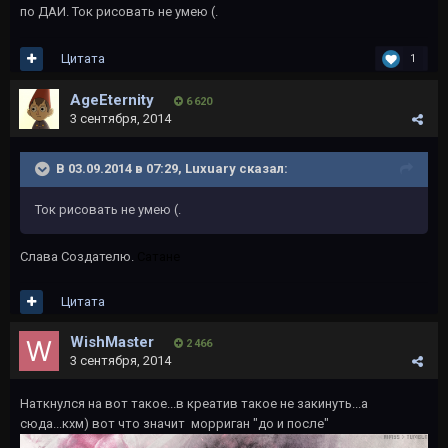
по ДАИ. Ток рисовать не умею (.
Цитата
1
AgeEternity
6 620
3 сентября, 2014
В 03.09.2014 в 07:29, Luxuary сказал:
Ток рисовать не умею (.
Слава Создателю.
Сатане
Цитата
WishMaster
2 466
3 сентября, 2014
Наткнулся на вот такое...в креатив такое не закинуть...а
сюда...кхм) вот что значит морриган "до и после"