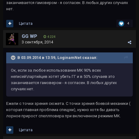
заканчивается гамовером - я согласен. В любых других случаях
нет.
Цитата
4
GG WP
4 224
3 сентября, 2014
В 03.09.2014 в 13:59, LoginamNet сказал:
Ок, если за любое использование МК 90% всех
неписей\партийцев хотят убить ГГ и в 50% случаев это
заканчивается гамовером - я согласен. В любых других
случаях нет.
Ежели с точки зрения сюжета. С точки зрения боевой механики (
которая главная проблема спецухи), нужно хотя бы давать
лорное прирост спеллповера при включенном режиме МК.
Цитата