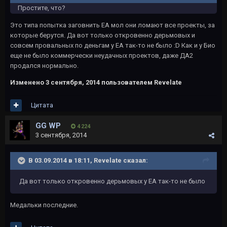
Простите, что?
Это типа попытка заговнить ЕА мол они ломают все проекты, за
которые берутся. Да вот только откровенно дерьмовых и
совсем провальных по деньгам у ЕА так-то не было :D Как и у Био
еще не было коммерчески неудачных проектов, даже ДА2
продался нормально.
Изменено
3 сентября, 2014
пользователем Revelate
Цитата
GG WP
4 224
3 сентября, 2014
В 03.09.2014 в 18:11, Revelate сказал:
Да вот только откровенно дерьмовых у ЕА так-то не было
Медальки последние.