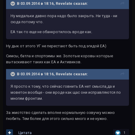
В 03.09.2014 в 18:16, Revelate сказал:
Ну медальки давно пора надо было закрыть. Ни туда - ни
сюда потому что.
ЕА так-то еще не обанкротилось вроде как.
Ну дык от этого УГ не перестают быть под эгидой ЕА)
Симсы, батла и спортсимы же. Золотые коровы которые
вытаскивают таких как ЕА и Активиков.
В 03.09.2014 в 18:16, Revelate сказал:
Я просто к тому, что сейчас говнить ЕА нет смысла,да и
моветон вообще - они вроде как щас они исправляются по
многим фронтам.
За жмотство сделать вполне нормальную озвучку можно
гнобить. Тем более для этого сильно много и не нужно.
Цитата
1