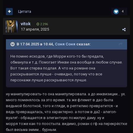
Цитата
4
vitok
2 296
17 апреля, 2025
В 17.04.2025 в 10:44,
Соня Соня
сказал:
Не помню исходов, где Морри кого-то бы предала,
обманула и т.д. Помогает Инкви она вообще в любом случае.
Вот такая стерва подлая. А что на романе она
расскрывается лучше - очевидно, потому что все
персонажи лучше расскрываются лучше.
ну манипулировать-то она манипулировала. а до инквизиции... ух.
много поменялось за это время. та же флемет в дао была
ведьмой болотной, того и гляди, в рептилию превратится - и
ведь превращалась, что характерно. а потом в да2 - алегоп-
вуаля! - обращается в элегантную пожилую даму. ну и
морря тоже как-то поостыла. видимо, роман с гф на перекрёстке
был весьма эммм... бурным.