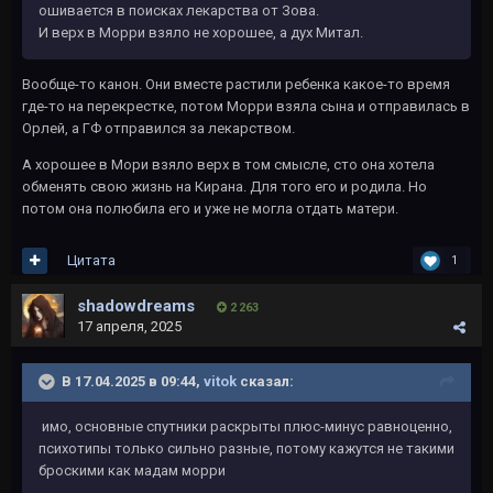
ошивается в поисках лекарства от Зова.
И верх в Морри взяло не хорошее, а дух Митал.
Вообще-то канон. Они вместе растили ребенка какое-то время
где-то на перекрестке, потом Морри взяла сына и отправилась в
Орлей, а ГФ отправился за лекарством.
А хорошее в Мори взяло верх в том смысле, сто она хотела
обменять свою жизнь на Кирана. Для того его и родила. Но
потом она полюбила его и уже не могла отдать матери.
Цитата
1
shadowdreams
2 263
17 апреля, 2025
В 17.04.2025 в 09:44,
vitok
сказал:
имо, основные спутники раскрыты плюс-минус равноценно,
психотипы только сильно разные, потому кажутся не такими
броскими как мадам морри