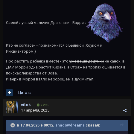
Самый лучший мальчик Драгонаги - Варрик
Кто не согласен - познакомится с Бьянкой, Хоуком и
Инквизитором:)
Про растить ребенка вместе - это
уже ваши додумки
не канон, в
ДАИ Морри одна растит Кирана, а Страж на тропах ошивается в
поисках лекарства от Зова.
И верх в Морри взяло не хорошее, а дух Митал.
Цитата
vitok
2 296
17 апреля, 2025
В 17.04.2025 в 09:12,
shadowdreams
сказал: