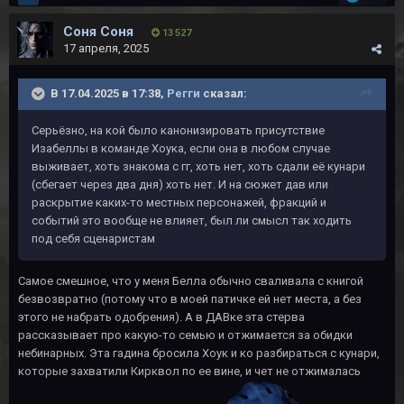
Соня Соня
13 527
17 апреля, 2025
В 17.04.2025 в 17:38,
Регги
сказал:
Серьёзно, на кой было канонизировать присутствие
Изабеллы в команде Хоука, если она в любом случае
выживает, хоть знакома с гг, хоть нет, хоть сдали её кунари
(сбегает через два дня) хоть нет. И на сюжет дав или
раскрытие каких-то местных персонажей, фракций и
событий это вообще не влияет, был ли смысл так ходить
под себя сценаристам
Самое смешное, что у меня Белла обычно сваливала с книгой
безвозвратно (потому что в моей патичке ей нет места, а без
этого не набрать одобрения). А в ДАВке эта стерва
рассказывает про какую-то семью и отжимается за обидки
небинарных. Эта гадина бросила Хоук и ко разбираться с кунари,
которые захватили Кирквол по ее вине, и чет не отжималась