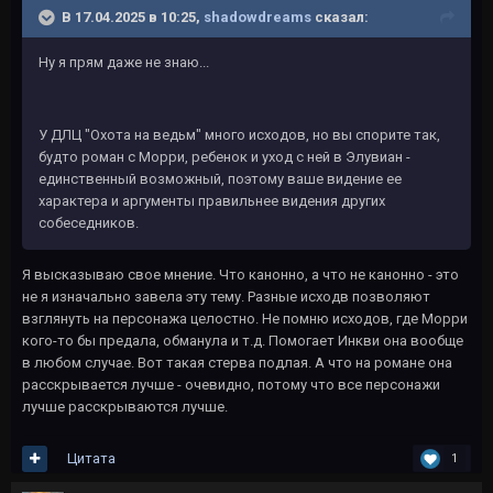
В 17.04.2025 в 10:25,
shadowdreams
сказал:
Ну я прям даже не знаю...
У ДЛЦ "Охота на ведьм" много исходов, но вы спорите так,
будто роман с Морри, ребенок и уход с ней в Элувиан -
единственный возможный, поэтому ваше видение ее
характера и аргументы правильнее видения других
собеседников.
Я высказываю свое мнение. Что канонно, а что не канонно - это
не я изначально завела эту тему. Разные исходв позволяют
взглянуть на персонажа целостно. Не помню исходов, где Морри
кого-то бы предала, обманула и т.д. Помогает Инкви она вообще
в любом случае. Вот такая стерва подлая. А что на романе она
расскрывается лучше - очевидно, потому что все персонажи
лучше расскрываются лучше.
Цитата
1