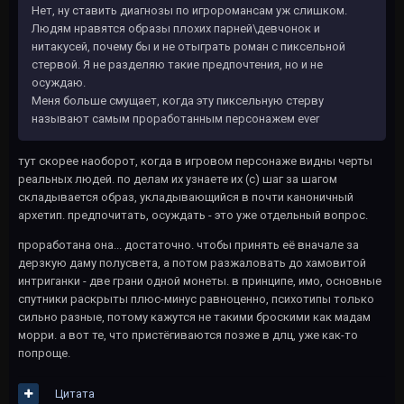
Нет, ну ставить диагнозы по игроромансам уж слишком.
Людям нравятся образы плохих парней\девчонок и
нитакусей, почему бы и не отыграть роман с пиксельной
стервой. Я не разделяю такие предпочтения, но и не
осуждаю.
Меня больше смущает, когда эту пиксельную стерву
называют самым проработанным персонажем ever
тут скорее наоборот, когда в игровом персонаже видны черты
реальных людей. по делам их узнаете их (с) шаг за шагом
складывается образ, укладывающийся в почти каноничный
архетип. предпочитать, осуждать - это уже отдельный вопрос.
проработана она... достаточно. чтобы принять её вначале за
дерзкую даму полусвета, а потом разжаловать до хамовитой
интриганки - две грани одной монеты. в принципе, имо, основные
спутники раскрыты плюс-минус равноценно, психотипы только
сильно разные, потому кажутся не такими броскими как мадам
морри. а вот те, что пристёгиваются позже в длц, уже как-то
попроще.
Цитата