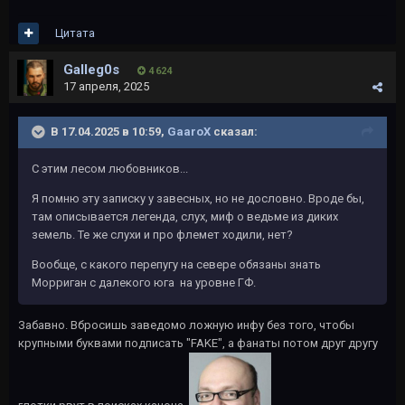
Цитата
Galleg0s
4 624
17 апреля, 2025
В 17.04.2025 в 10:59,
GaaroX
сказал:
С этим лесом любовников...
Я помню эту записку у завесных, но не дословно. Вроде бы,
там описывается легенда, слух, миф о ведьме из диких
земель. Те же слухи и про флемет ходили, нет?
Вообще, с какого перепугу на севере обязаны знать
Морриган с далекого юга на уровне ГФ.
Забавно. Вбросишь заведомо ложную инфу без того, чтобы
крупными буквами подписать "FAKE", а фанаты потом друг другу