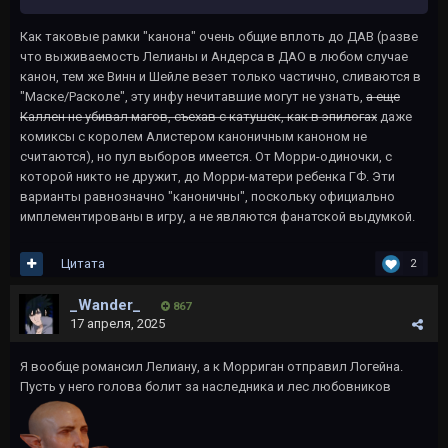
Как таковые рамки "канона" очень общие вплоть до ДАВ (разве
что выживаемость Лелианы и Андерса в ДАО в любом случае
канон, тем же Винн и Шейле везет только частично, сливаются в
"Маске/Расколе", эту инфу нечитавшие могут не узнать,
а еще
Каллен не убивал магов, съехав с катушек, как в эпилогах
даже
комиксы с королем Алистером каноничным каноном не
считаются), но пул выборов имеется. От Морри-одиночки, с
которой никто не дружит, до Морри-матери ребенка ГФ. Эти
варианты равнозначно "каноничны", поскольку официально
имплементированы в игру, а не являются фанатской выдумкой.
Цитата
2
_Wander_
867
17 апреля, 2025
Я вообще романсил Лелиану, а к Морриган отправил Логейна.
Пусть у него голова болит за наследника и лес любовников