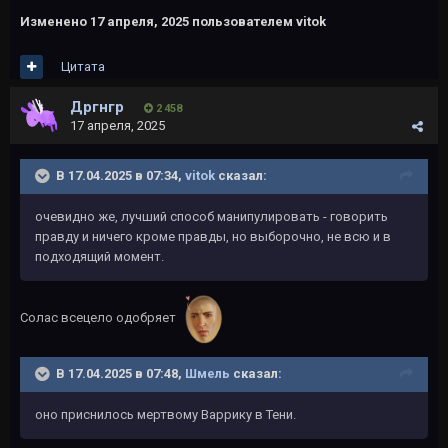
Изменено
17 апреля, 2025
пользователем vitok
Цитата
Дргнгр
2 458
17 апреля, 2025
В 17.04.2025 в 07:34,
vitok
сказал:
очевидно же, лучший способ манипулировать - говорить
правду и ничего кроме правды, но выборочно, не всю и в
подходящий момент.
Солас всецело одобряет
В 17.04.2025 в 07:48,
Шмель
сказал:
оно приснилось мертвому Варрику в Тени.