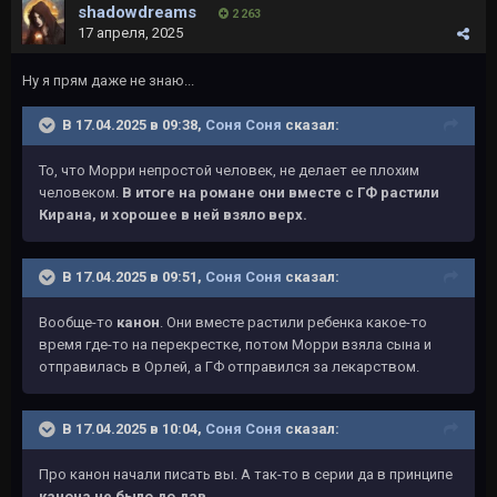
shadowdreams
2 263
17 апреля, 2025
Ну я прям даже не знаю...
В 17.04.2025 в 09:38,
Соня Соня
сказал:
То, что Морри непростой человек, не делает ее плохим
человеком.
В итоге на романе они вместе с ГФ растили
Кирана, и хорошее в ней взяло верх.
В 17.04.2025 в 09:51,
Соня Соня
сказал:
Вообще-то
канон
. Они вместе растили ребенка какое-то
время где-то на перекрестке, потом Морри взяла сына и
отправилась в Орлей, а ГФ отправился за лекарством.
В 17.04.2025 в 10:04,
Соня Соня
сказал:
Про канон начали писать вы. А так-то в серии да в принципе
канона не было до дав
.