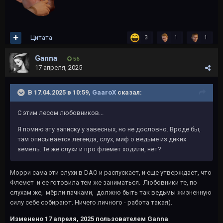
Цитата
3
1
1
Ganna
56
17 апреля, 2025
В 17.04.2025 в 10:59,
GaaroX
сказал:
С этим лесом любовников...
Я помню эту записку у завесных, но не дословно. Вроде бы,
там описывается легенда, слух, миф о ведьме из диких
земель. Те же слухи и про флемет ходили, нет?
Морри сама эти слухи в DAO и распускает, и еще утверждает, что
Флемет и ее готовила тем же заниматься. Любовники те, по
слухам же, мёрли пачками, должно быть так ведьмы жизненную
силу себе собирают. Ничего личного - работа такая).
Изменено
17 апреля, 2025
пользователем Ganna