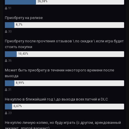
91
Приобрету на релизе
30
Приобрету после прочтения отзывов \ по скидке \ если игра будет
стоить покупки
36
Может быть приобрету в течении некоторого времени после
выхода
31
Не куплю в ближайший год \ до выхода всех патчей и DLC
23
Не куплю личную копию, но буду играть (с другом, арендованный
аккаунт, другой вариант)