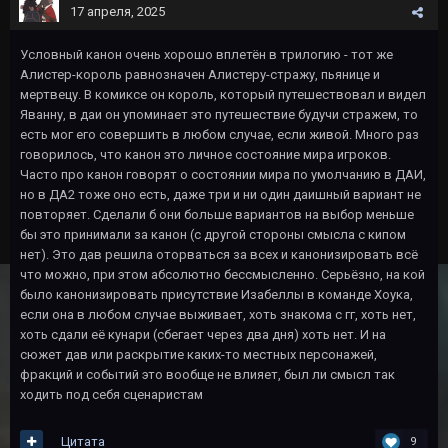
17 апреля, 2025
Условный канон очень хорошо вплетён в трилогию - тот же
Алистер-король равнозначен Алистеру-стражу, пьянице и
мертвецу. В комиксе он король, который путешествовал и видел
Яванну, в даи он упоминает это путешествие будучи стражем, то
есть мог его совершить в любом случае, если живой. Много раз
говорилось, что канон это личное состояние мира игроков.
Часто про канон говорят о состоянии мира по умолчанию в ДАИ,
но в ДА2 тоже оно есть, даже три и ни один даишный вариант не
повторяет. Сделали б они больше вариантов на выбор меньше
бы это принимали за канон (с другой стороны смысла с кипом
нет). Это дав решила оторваться за всех и канонизировать всё
что можно, при этом абсолютно бессмысленно. Серьёзно, на кой
было канонизировать присутствие Изабеллы в команде Хоука,
если она в любом случае выживает, хоть знакома с гг, хоть нет,
хоть сдали её кунари (сбегает через два дня) хоть нет. И на
сюжет дав или раскрытие каких-то местных персонажей,
фракций и событий это вообще не влияет, был ли смысл так
ходить под себя сценаристам
Цитата
9