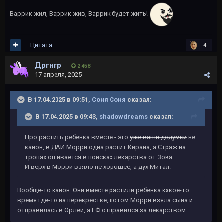
Варрик жил, Варрик жив, Варрик будет жить!
Цитата
4
Дргнгр
2 458
17 апреля, 2025
В 17.04.2025 в 09:51,
Соня Соня
сказал:
В 17.04.2025 в 09:43,
shadowdreams
сказал:
Про растить ребенка вместе - это
уже ваши додумки
не
канон, в ДАИ Морри одна растит Кирана, а Страж на
тропах ошивается в поисках лекарства от Зова.
И верх в Морри взяло не хорошее, а дух Митал.
Вообще-то канон. Они вместе растили ребенка какое-то
время где-то на перекрестке, потом Морри взяла сына и
отправилась в Орлей, а ГФ отправился за лекарством.