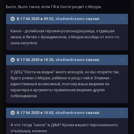
Было, было такое, если ГФ в Охоте уходит с Морри.
В 17.04.2025 в 09:52,
shadowdreams
сказал:
Канон - долийская героиня-росконадзорница, отдавшая
жизнь в битве с Архидимоном, а Морри вообще от кого-то
сына нагуляла
В 17.04.2025 в 10:25,
shadowdreams
сказал:
У ДЛЦ "Охота на ведьм" много исходов, но вы спорите так,
будто роман с Морри, ребенок и уход с ней в Элувиан -
единственный возможный, поэтому ваше видение ее
характера и аргументы правильнее видения других
собеседников.
В 17.04.2025 в 10:02,
shadowdreams
сказал:
А что тогда "канон" в ДАИ? Кроме вашего персонального
отыгрыша, конечно