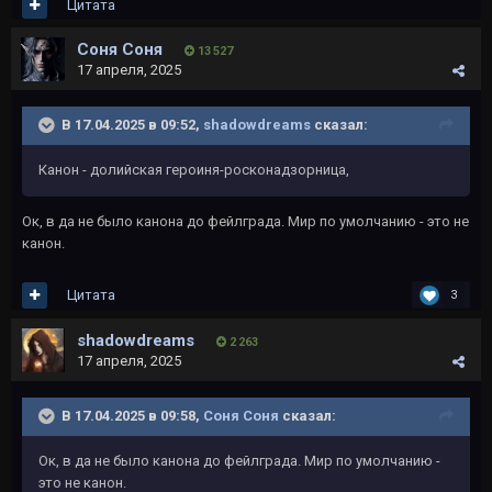
Цитата
Соня Соня
13 527
17 апреля, 2025
В 17.04.2025 в 09:52,
shadowdreams
сказал:
Канон - долийская героиня-росконадзорница,
Ок, в да не было канона до фейлграда. Мир по умолчанию - это не
канон.
Цитата
3
shadowdreams
2 263
17 апреля, 2025
В 17.04.2025 в 09:58,
Соня Соня
сказал:
Ок, в да не было канона до фейлграда. Мир по умолчанию -
это не канон.