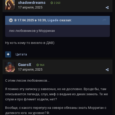
shadowdreams
2 263
17 апреля, 2025
В 17.04.2025 в 10:39,
Ligade
сказал:
лес любовников у Морринан
Ну хоть кому-то весело в ДАВ)
Цитата
GaaroX
964
17 апреля, 2025
С этим лесом любовников...
Я помню эту записку у завесных, но не дословно. Вроде бы, там
описывается легенда, слух, миф о ведьме из диких земель. Те же
слухи и про флемет ходили, нет?
Вообще, с какого перепугу на севере обязаны знать Морриган с
далекого юга на уровне ГФ.