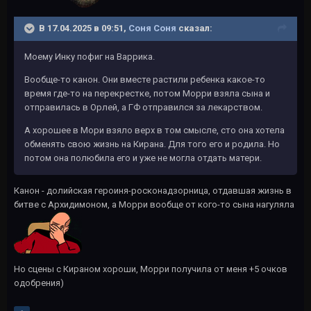
В 17.04.2025 в 09:51,
Соня Соня
сказал:
Моему Инку пофиг на Варрика.
Вообще-то канон. Они вместе растили ребенка какое-то
время где-то на перекрестке, потом Морри взяла сына и
отправилась в Орлей, а ГФ отправился за лекарством.
А хорошее в Мори взяло верх в том смысле, сто она хотела
обменять свою жизнь на Кирана. Для того его и родила. Но
потом она полюбила его и уже не могла отдать матери.
Канон - долийская героиня-росконадзорница, отдавшая жизнь в
битве с Архидимоном, а Морри вообще от кого-то сына нагуляла
Но сцены с Кираном хороши, Морри получила от меня +5 очков
одобрения)