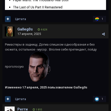
Цитата
1
Galleg0s
4 624
17 апреля, 2025
Ремастеры в задницу, Догма слишком однообразная и без
сюжета, остальное - мусор. Вполне себе претендент, пойду
проголосую
Изменено
17 апреля, 2025
пользователем Galleg0s
Цитата
1
Регги
1 815