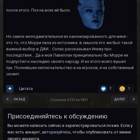
после этого. Пох на всех ей было.
Но самое жоподжигательное из канонизированного для меня -
это то, что Морри пила из источника. в смысле это же был такой
важный выбор в ДАИ... Солас рассказывал Инкву про
последствия... Да и мой Лавеллан принципиально бы Морри не
подпустил к наследию своего народу. И из этого всего вушел
пук. Полнейшее наплючательство и на игроков, и на собственный
сюжет.
Цитата
7
1
НАЗАД
ДАЛЕЕ
Страница 6733 из 6831
Присоединяйтесь к обсуждению
Вы можете написать сейчас и зарегистрироваться позже. Если у
вас есть аккаунт,
авторизуйтесь
, чтобы опубликовать от имени
своего аккаунта.