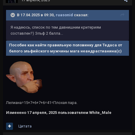
В 17.04.2025 в 09:30,
ruasonid
сказал:
Я надеюсь, список по тем давнишним критериям
составлен?) Эльф 2 балла...
Пособие как найти правильную половинку для Тедаса от
белого эльфийского мужчины мага неандрастианина(с)
Лелиана=15+7+6+7+6=41=Плохая пара.
Изменено
17 апреля, 2025
пользователем White_Male
Цитата