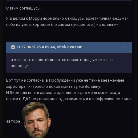
С этим соглашусь.
Я в целом к Морри нормально отношусь, архетипичная ведьма-
себе-на-уме в хорошем (не самом лучшем ever) исполнении.
В 17.04.2025 в 09:44,
vitok
сказал:
а вот те, что пристёгиваются позже в длц, уже как-то
попроще.
Вот тут не согласна, в Пробуждении уже не такие заезженные
характеры, интересно поковырять ту же Веланну.
И Биовары почти завезли идеального для меня мальчика, а
потом в ДА2 ему
подарили одержимость и шизофрению
сменили
автора