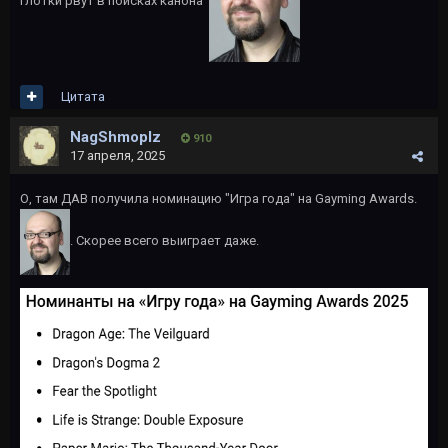
глотки рвут в поисках канона
Цитата
NagShmoplz
910
17 апреля, 2025
О, там ДАВ получила номинацию "Игра года" на Gayming Awards.
. Скорее всего выиграет даже.