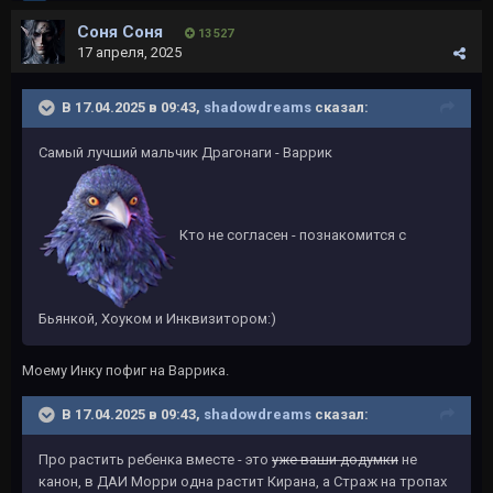
Соня Соня
13 527
17 апреля, 2025
В 17.04.2025 в 09:43,
shadowdreams
сказал:
Самый лучший мальчик Драгонаги - Варрик
Кто не согласен - познакомится с
Бьянкой, Хоуком и Инквизитором:)
Моему Инку пофиг на Варрика.
В 17.04.2025 в 09:43,
shadowdreams
сказал:
Про растить ребенка вместе - это
уже ваши додумки
не
канон, в ДАИ Морри одна растит Кирана, а Страж на тропах