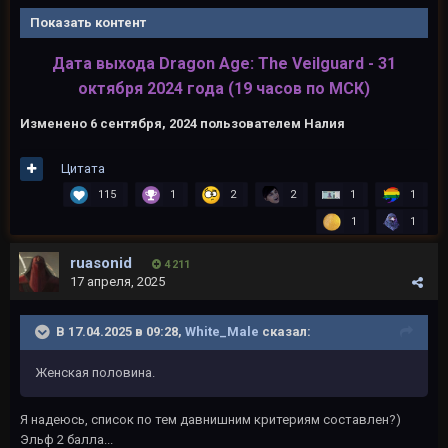
Показать контент
Дата выхода Dragon Age: The Veilguard - 31
октября 2024 года (19 часов по МСК)
Изменено
6 сентября, 2024
пользователем Налия
Цитата
115
1
2
2
1
1
1
1
ruasonid
4 211
17 апреля, 2025
В 17.04.2025 в 09:28,
White_Male
сказал:
Женская половина.
Я надеюсь, список по тем давнишним критериям составлен?)
Эльф 2 балла...