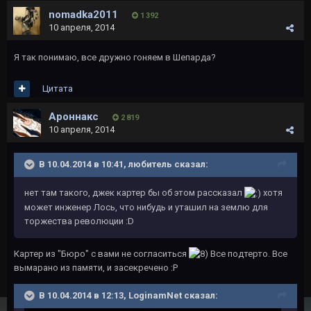
nomadka2011
1 392
10 апреля, 2014
Я так понимаю, все дружно гоняем в Шепарда?
Цитата
Ароннакс
2 819
10 апреля, 2014
В 10.04.2014 в 10:41, любитель сказал:
нет там такого, джек картер бы об этом рассказал
хотя
может инженер Лось, что нибудь и уташил на землю для
торжества революции :D
Картер из "Бюро" с вами не согласиться
Все подтерто. Все
вымарано из памяти, и засекречено :P
В 10.04.2014 в 12:13, LoginamNet сказал: