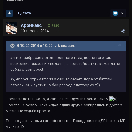
Цитата
6
Ароннакс
2 819
10 апреля, 2014
В 10.04.2014 в 10:00, vlk сказал:
а я вот забросил летом прошлого года, после того как
несколько выходных подряд на золоте/платите команда не
собиралась :upset:
эх, ну посмотрим кто там сейчас бегает. пора от баттлы
отвлечься и пустить в бой развед-платформу =))
После золота в Соло, я как-то не задумываюсь о таком
Просто не везло. Пока ждал одних другие собирались в другом
месте. Не судьба просто.
Так что даешь поминки... ой тоесть... Празднование ДР Шепа в МЕ
мульте! :D