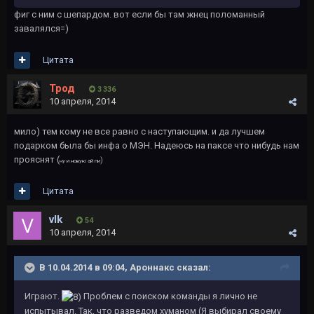
фиг с ним с шепардом. вот если бы там жнец поломанный
завалялся=)
Цитата
Трод
3 336
10 апреля, 2014
мило) тем кому не все равно с наступающим. и да лучшем
подарком была бы инфа о МЭН. Надеюсь на паксе что нибудь нам
прояснят (
)
ну и новую ай пи
Цитата
vlk
54
10 апреля, 2014
В 10.04.2014 в 09:04, Ароннакс сказал:
Играют.
Проблем с поиском команды я лично не
испытывал. Так, что разведом хуманом (Я выбирал своему