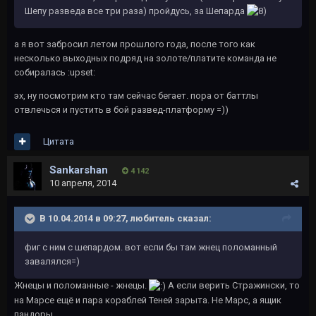
Шепу разведа все три раза) пройдусь, за Шепарда
а я вот забросил летом прошлого года, после того как
несколько выходных подряд на золоте/платите команда не
собиралась :upset:
эх, ну посмотрим кто там сейчас бегает. пора от баттлы
отвлечься и пустить в бой развед-платформу =))
Цитата
Sankarshan
4 142
10 апреля, 2014
В 10.04.2014 в 09:27, любитель сказал:
фиг с ним с шепардом. вот если бы там жнец поломанный
завалялся=)
Жнецы и поломанные - жнецы.
А если верить Стражински, то
на Марсе ещё и пара кораблей Теней зарыта. Не Марс, а ящик
пандоры.