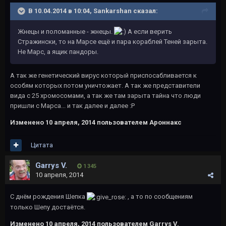
В 10.04.2014 в 10:04, Sankarshan сказал:
Жнецы и поломанные - жнецы.
А если верить
Стражински, то на Марсе ещё и пара кораблей Теней зарыта.
Не Марс, а ящик пандоры.
А так же генетический вирус который приспосабливается к
особям которых потом уничтожает. А так же представители
вида с 25 хромосомами, а так же там зарыта тайна что люди
пришли с Марса... и так далее и далее :P
Изменено
10 апреля, 2014
пользователем Ароннакс
Цитата
Garrys V.
1 345
10 апреля, 2014
С днём рождения Шепка
, а то по сообщениям
только Шепу достаётся.
Изменено
10 апреля, 2014
пользователем Garrys V.