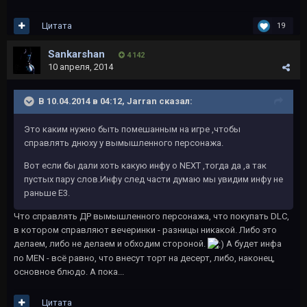
Цитата
19
Sankarshan
4 142
10 апреля, 2014
В 10.04.2014 в 04:12, Jarran сказал:
Это каким нужно быть помешанным на игре ,чтобы
справлять днюху у вымышленного персонажа.
Вот если бы дали хоть какую инфу о NEXT ,тогда да ,а так
пустых пару слов.Инфу след части думаю мы увидим инфу не
раньше Е3.
Что справлять ДР вымышленного персонажа, что покупать DLC,
в котором справляют вечеринки - разницы никакой. Либо это
делаем, либо не делаем и обходим стороной.
А будет инфа
по MEN - всё равно, что внесут торт на десерт, либо, наконец,
основное блюдо. А пока...
Цитата