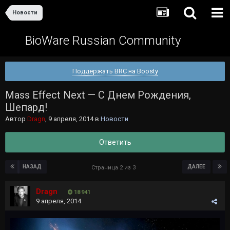
Новости
BioWare Russian Community
Поддержать BRC на Boosty
Mass Effect Next — С Днем Рождения,
Шепард!
Автор
Dragn
,
9 апреля, 2014
в
Новости
Ответить
НАЗАД
ДАЛЕЕ
Страница 2 из 3
Dragn
18 941
9 апреля, 2014