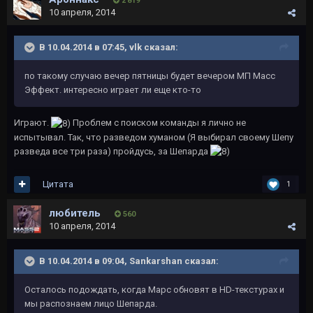
2 819
10 апреля, 2014
В 10.04.2014 в 07:45, vlk сказал:
по такому случаю вечер пятницы будет вечером МП Масс
Эффект. интересно играет ли еще кто-то
Играют.
Проблем с поиском команды я лично не
испытывал. Так, что разведом хуманом (Я выбирал своему Шепу
разведа все три раза) пройдусь, за Шепарда
Цитата
1
любитель
560
10 апреля, 2014
В 10.04.2014 в 09:04, Sankarshan сказал:
Осталось подождать, когда Марс обновят в HD-текстурах и
мы распознаем лицо Шепарда.