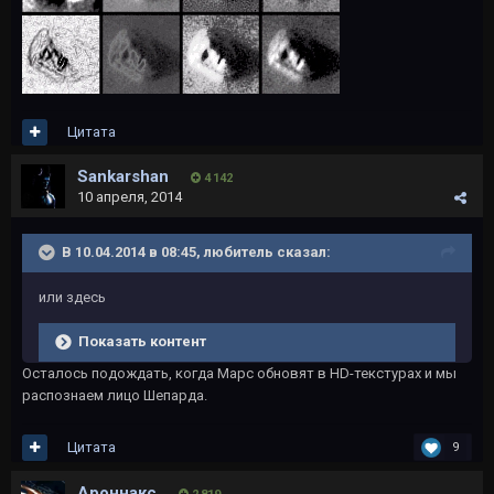
Цитата
Sankarshan
4 142
10 апреля, 2014
В 10.04.2014 в 08:45, любитель сказал:
или здесь
Показать контент
Осталось подождать, когда Марс обновят в HD-текстурах и мы
распознаем лицо Шепарда.
Цитата
9
Ароннакс