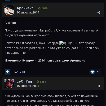
Ароннакс
2 819
10 апреля, 2014
'Jarran'
Прямо душа компании. Иди работай/учись серьезный вы наш. А
люди тут
кууушают
отдыхают.
Завтра PAX и завтра днюха Шепарда
Еще 100 лет правда
осталось до его рождения. Но это уже почти дата :D С коей всех
и поздравляю!
Изменено
10 апреля, 2014
пользователем Ароннакс
Цитата
6
LeOnYag
2 634
10 апреля, 2014
У каждого из нас, в игре был свой Шепард, в чем-то похожий на
нас самих или, иными словами, в МЕ мы все были в шкуре
Шепарда... а значит, эта памятная дата имеет к каждому из нас