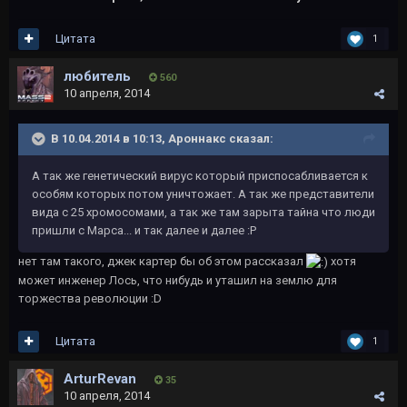
Цитата
1
любитель
560
10 апреля, 2014
В 10.04.2014 в 10:13, Ароннакс сказал:
А так же генетический вирус который приспосабливается к
особям которых потом уничтожает. А так же представители
вида с 25 хромосомами, а так же там зарыта тайна что люди
пришли с Марса... и так далее и далее :P
нет там такого, джек картер бы об этом рассказал
хотя
может инженер Лось, что нибудь и уташил на землю для
торжества революции :D
Цитата
1
ArturRevan
35
10 апреля, 2014