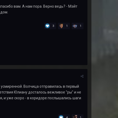
 спасибо вам. А нам пора. Верно ведь? - Мэйт
одом.
3
1
1
 усмиренной. Волчица отправилась в первый
ветствия Юлиану досталось вежливое "ры" и не
, и уже скоро - в коридоре послышались шаги
4
1