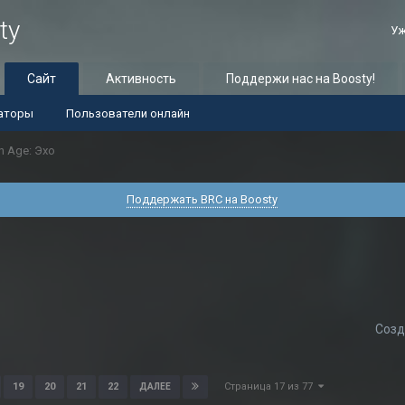
ty
Уж
Сайт
Активность
Поддержи нас на Boosty!
аторы
Пользователи онлайн
n Age: Эхо
Поддержать BRC на Boosty
Созд
Страница 17 из 77
19
20
21
22
ДАЛЕЕ