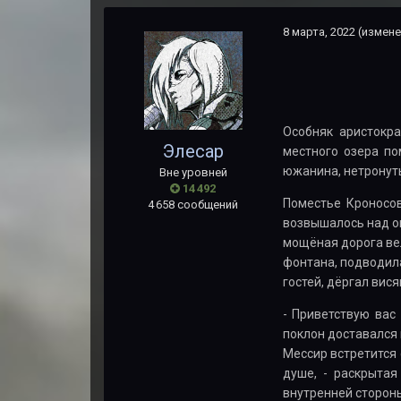
8 марта, 2022
(измене
Особняк аристокр
Элесар
местного озера по
южанина, нетронут
Вне уровней
14 492
Поместье Кроносов
4 658 сообщений
возвышалось над о
мощёная дорога вел
фонтана, подводила
гостей, дёргал вис
- Приветствую вас
поклон доставался 
Мессир встретится 
душе, - раскрытая
внутренней стороны