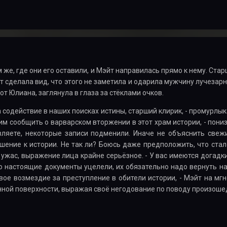
 же, где они его оставили, и Мэйт направилась прямо к нему. Ст
т сделала вид, что этого не заметила и одарила мужчину лучезар
от Юлиана, заглянула в глаза за стёклами очков.
а содействие в наших поисках истины, старший клирик, - промурлы
отим сообщить о варварском вторжении в этот храм истории, - пони
вляете, некоторые записи подменили. Иначе не объяснить свеж
шение к истории. Не так ли? Боюсь даже предположить, что стал
ужас, выражение лица крайне серьёзное. - У вас имеются догадки
о настоящие документы уцелели, их обязательно надо вернуть на
ое возмездие за преступление в обители истории, - Мэйт на мгн
нной поверхности, выражая своё негодование по поводу произош