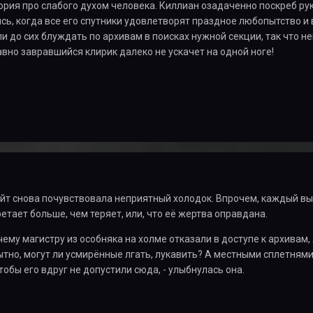
рия про слабого духом человека. Киллиан озадаченно поскреб ру
ь, когда все его спутники удовлетворят праздное любопытство и 
ли до сих блуждать по архивам в поисках нужной секции, так что
авно завравшийся клирик далеко не ускачет на одной ноге!
йт снова почувствовала неприятный холодок. Впрочем, каждый выб
ретает больше, чем теряет, или, что её жертва оправдана.
почему магистру из особняка на холме отказали в доступе к архивам
тно, могут ли усмирённые лгать, лукавить? А местными сплетнями
тобы его вдруг не допустили сюда, - улыбнулась она.