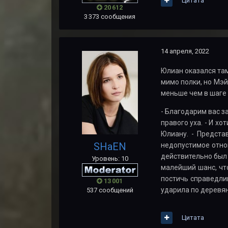
Цитата
20 612
3 373 сообщения
14 апреля, 2022
Юлиан оказался там
мимо полки, но Мэй
меньше чем в шаге 
- Благодарим вас з
правого уха. - И х
Юлиану. - Предста
SHaEN
недопустимое отно
действительно был 
Уровень: 10
малейший шанс, чт
постичь справедлив
13 001
ударила по деревя
537 сообщений
Цитата