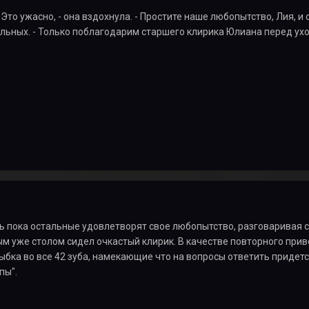
 Это ужасно, - она вздохнула. - Простите наше любопытство, Лия, и
льных. - Только поблагодарим старшего клирика Юлиана перед ух
 пока остальные удовлетворят свое любопытство, разговаривая с
ным уже столом сидел очкастый клирик. В качестве повторного при
бка во все 42 зуба, намекающие что на вопросы ответить придется
пы".