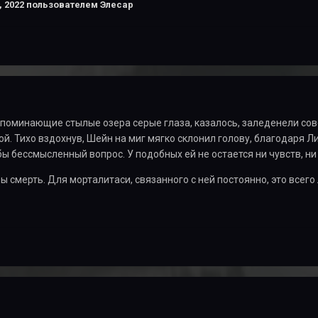
, 2022
пользователем Элесар
апоминающие стылые озера серые глаза, казалось, заледенели совсе
ой. Тихо вздохнув, Шейн на миг мягко склонил голову, благодаря Л
л бы бессмысленный вопрос. У подобных ей не остается ни чувств, 
ы смерть. Для морталитаси, связанного с ней постоянно, это всего