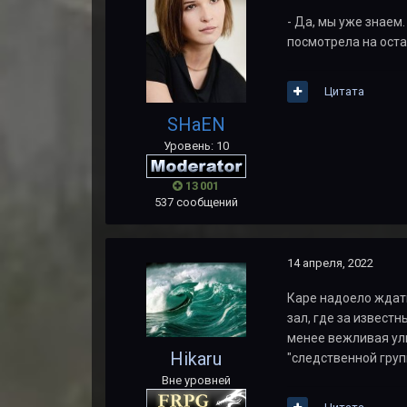
- Да, мы уже знаем.
посмотрела на оста
Цитата
SHaEN
Уровень: 10
13 001
537 сообщений
14 апреля, 2022
Каре надоело ждать
зал, где за извест
менее вежливая улы
Hikaru
"следственной груп
Вне уровней