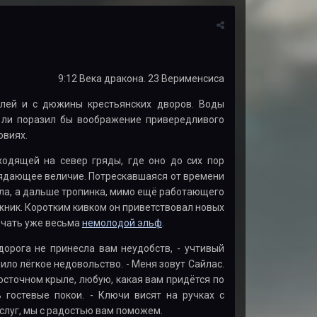
9:12 Века дракона. 23 Верименсиса
олей и с дюжины крестьянских дворов. Воды
а ли поразил бы воображение привередливого
овиях.
одящей на север гряды, где оно до сих пор
ядающее величие. Потрескавшаяся от времени
ила, а дальше тропинка, мимо ещё работающего
жник. Коротким кивком он приветствовал новых
ечать уже весьма
немолодой эльф
.
дорога не принесла вам неудобств, - учтивый
ило лёгкое недовольство. - Меня зовут Сайлас.
осточном крыле, любую, какая вам придётся по
 гостевые покои. - Ключи висят на ручках с
 слуг, мы с радостью вам поможем.