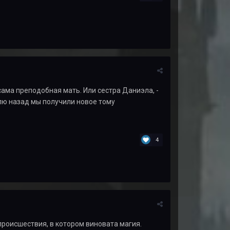
сама преподобная мать. Или сестра Даниэла, -
делю назад мы получили новое тому
4
происшествия, в котором виновата магия.