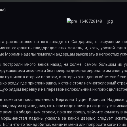
но)
ата располагался на юго-западе от Сандарина, в окружении п
могли сохранить плодородие этих земель, и, хоть, урожай едв
ые Морами наделы помогали андерцам выживать в непростых усл
 построили много веков назад на холме, самом большом из ух
кружающими землями и без прикрас демонстрировало им своё ув
а путников к старым воротам, с которых уже давно облетели бел
 ко входу, где прислонившись к стене стоял немногословный стра
ящую рядом верёвку и на перезвон колокольчика их приходил встр
 в поместье прославленного Вергилия Луция Кроноса. Надеюсь 
каждому из пришедших, хоть при виде волчицы лицо слуги и исказ
с вами за обеденным столом, пока же прошу, займите комнату в в
 морщинистая ладонь указала за какой дверью следует искать
. Если что-то понадобится, найдите меня или попросите кого-то из