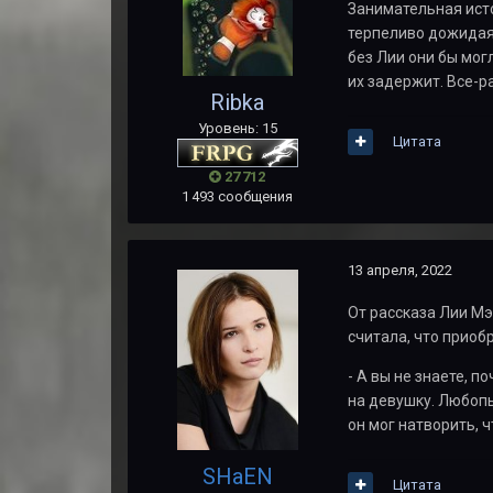
Занимательная исто
терпеливо дожидаяс
без Лии они бы мог
их задержит. Все-р
Ribka
Уровень: 15
Цитата
27 712
1 493 сообщения
13 апреля, 2022
От рассказа Лии Мэ
считала, что приоб
- А вы не знаете, 
на девушку. Любопы
он мог натворить, ч
SHaEN
Цитата