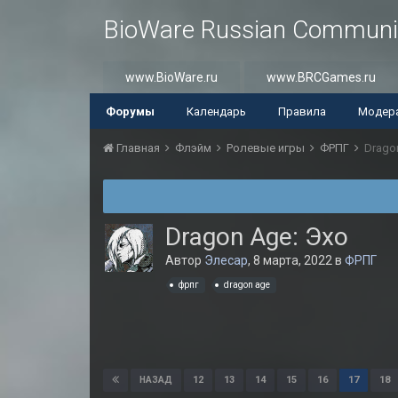
BioWare Russian Communi
www.BioWare.ru
www.BRCGames.ru
Форумы
Календарь
Правила
Модер
Главная
Флэйм
Ролевые игры
ФРПГ
Drago
Dragon Age: Эхо
Автор
Элесар
,
8 марта, 2022
в
ФРПГ
фрпг
dragon age
12
13
14
15
16
17
18
НАЗАД