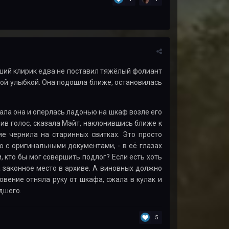
арший клирик едва не поставил тяжёлый фолиант
ной улыбкой. Она подошла ближе, остановилась
кала она и оперлась ладонью на шкаф возле его
зив голос, сказала Мэйт, наклонившись ближе к
ие чернила на старинных свитках. Это просто
о с оригинальными документами, - в её глазах
, кто бы мог совершить подлог? Если есть хоть
 законное место в архиве. А виновных должно
овение отняла руку от шкафа, сжала в кулак и
едшего.
5