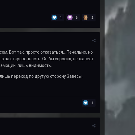
1
6
2
м. Вот так, просто отказаться... Печально, но
ию за откровенность. Он бы спросил, не жалеет
ни эмоций, лишь видимость.
 лишь переход по другую сторону Завесы.
4