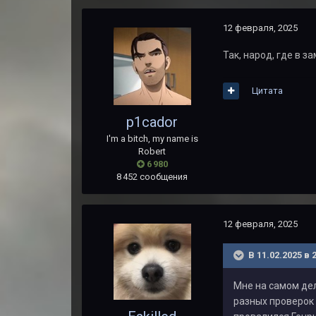
12 февраля, 2025
Так, народ, где в 
Цитата
p1cador
I'm a bitch, my name is
Robert
6 980
8 452 сообщения
12 февраля, 2025
В 11.02.2025 в 
Мне на самом дел
разных проверок 