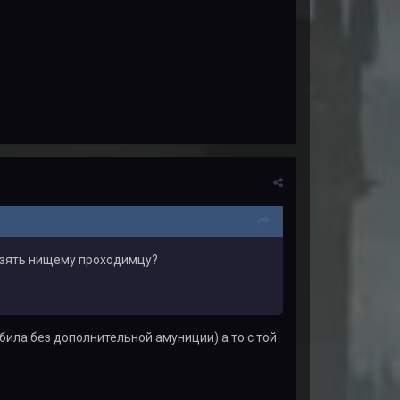
 взять нищему проходимцу?
убила без дополнительной амуниции) а то с той