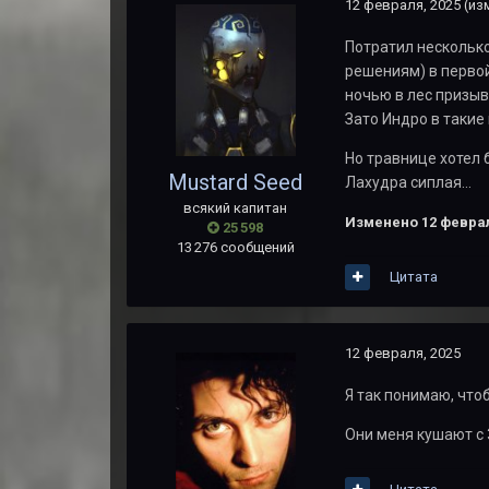
12 февраля, 2025
(из
Потратил несколько
решениям) в перво
ночью в лес призыв
Зато Индро в таки
Но травнице хотел 
Mustard Seed
Лахудра сиплая...
всякий капитан
Изменено
12 феврал
25 598
13 276 сообщений
Цитата
12 февраля, 2025
Я так понимаю, что
Они меня кушают с 