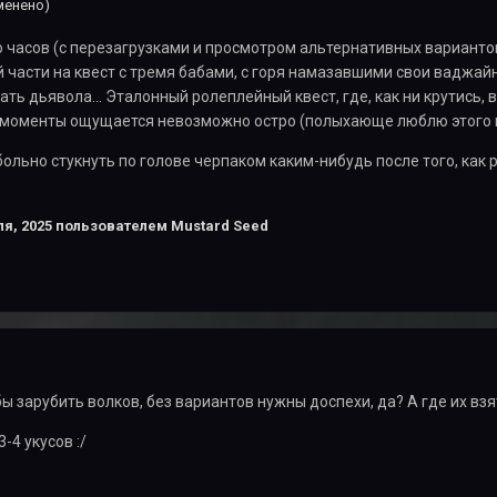
менено)
 часов (с перезагрузками и просмотром альтернативных варианто
й части на квест с тремя бабами, с горя намазавшими свои вадж
ать дьявола... Эталонный ролеплейный квест, где, как ни крутись, 
е моменты ощущается невозможно остро (полыхающе люблю этого 
больно стукнуть по голове черпаком каким-нибудь после того, как 
я, 2025
пользователем Mustard Seed
бы зарубить волков, без вариантов нужны доспехи, да? А где их в
3-4 укусов
:/