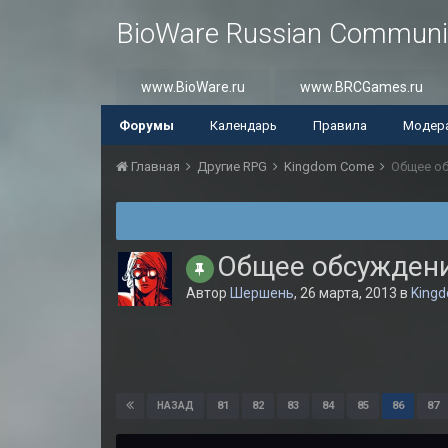
BioWare Russian Communi
www.BioWare.ru
www.BRCGames.ru
Форумы
Календарь
Правила
Модер
Главная
Другие RPG
Kingdom Come
Общее об
Общее обсуждение
Автор
Шершень
,
26 марта, 2013
в
King
81
82
83
84
85
86
87
НАЗАД