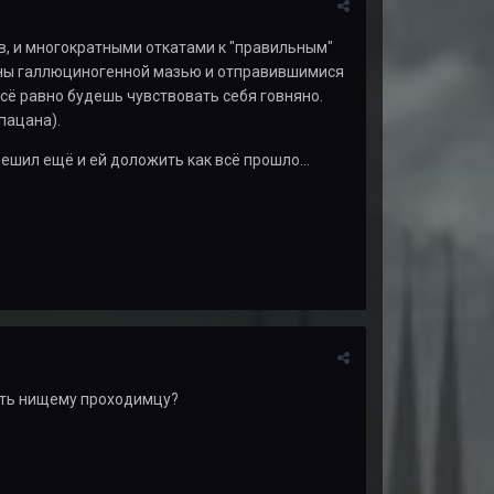
в, и многократными откатами к "правильным"
айны галлюциногенной мазью и отправившимися
всё равно будешь чувствовать себя говняно.
пацана).
решил ещё и ей доложить как всё прошло...
зять нищему проходимцу?