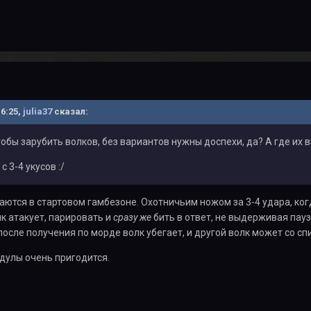
16:25,
julia37
сказал:
тобы зарубить волков, без вариантов нужны доспехи, да? А где их
с 3-4 укусов
:/
ются в стартовом гамбезоне. Охотничьим ножом за 3-4 удара, когд
лк атакует, парировать и
сразу же
бить в ответ, не выдерживая пауз
после получения по морде волк убегает, и другой волк может со сп
ндулы очень пригодится.