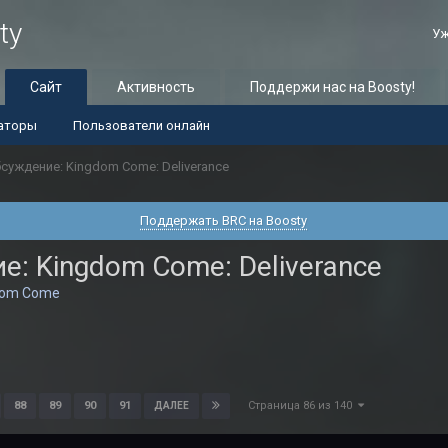
ty
Уж
Сайт
Активность
Поддержи нас на Boosty!
аторы
Пользователи онлайн
суждение: Kingdom Come: Deliverance
Поддержать BRC на Boosty
: Kingdom Come: Deliverance
dom Come
Страница 86 из 140
88
89
90
91
ДАЛЕЕ