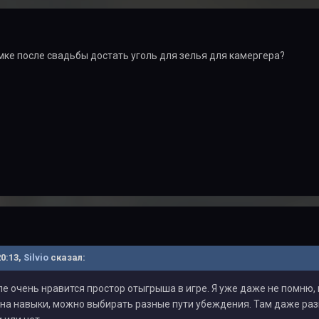
замке после свадьбы достать уголь для зелья для камергера?
20:13,
Silvio
сказал:
е очень нравится простор отыгрыша в игре. Я уже даже не помню, 
на навыки, можно выбирать разные пути убеждения. Там даже разн