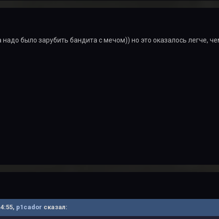
а надо было зарубить бандита с мечом)) но это оказалось легче, че
14:55,
p1cador
сказал: