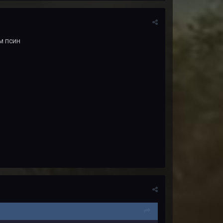
м псин