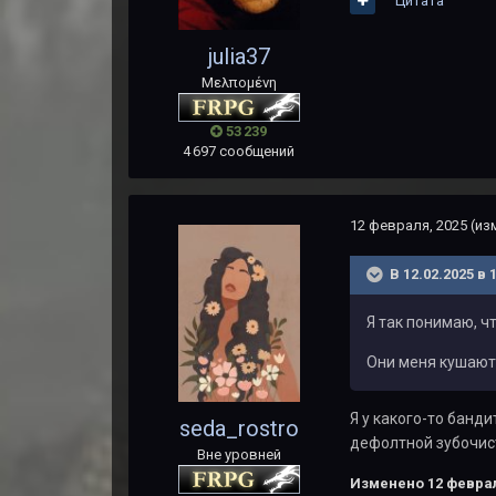
Цитата
julia37
Μελπομένη
53 239
4 697 сообщений
12 февраля, 2025
(из
В 12.02.2025 в 
Я так понимаю, ч
Они меня кушают 
Я у какого-то банди
seda_rostro
дефолтной зубочис
Вне уровней
Изменено
12 феврал