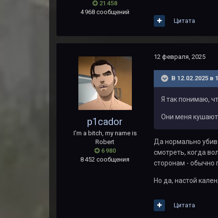
21 458
4 968 сообщений
Цитата
12 февраля, 2025
В 12.02.2025 в 
Я так понимаю, ч
Они меня кушают 
p1cador
I'm a bitch, my name is
Да нормально убива
Robert
6 980
смотреть, когда во
8 452 сообщения
сторонам - обычно 
Но да, настой кале
Цитата