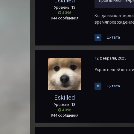
Eskilled
провалился Генри
Уровень: 13
4 396
Когда вышла первая
944 сообщения
времяпровождение 
Цитата
12 февраля, 2025
Украл вещей кстати
Цитата
Eskilled
Уровень: 13
4 396
944 сообщения