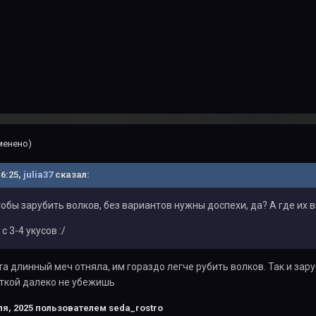
менено)
16:25,
julia37
сказал:
тобы зарубить волков, без вариантов нужны доспехи, да? А где их
с 3-4 укусов
:/
та длинный меч отняла, им гораздо легче рубить волков. Так и зар
ткой далеко не убежишь
я, 2025
пользователем seda_rostro