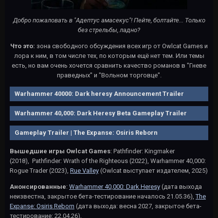
Добро пожаловать в "Адептус амасекус"! Пейте, болтайте... Только
без стрельбы, ладно?
Что это:
зона свободного обсуждения всех игр от Owlcat Games и
лора к ним, в том числе тех, по которым ещё нет тем. Или темы
есть, но вам очень хочется сравнить качество романов в "Гневе
праведных" и "Вольном торговце".
Warhammer 40000: Dark heresy Announcement Trailer
Warhammer 40,000: Dark Heresy Beta Gameplay Trailer
Gameplay Trailer | The Expanse: Osiris Reborn
Вышедшие игры Owlcat Games
: Pathfinder: Kingmaker
(2018), Pathfinder: Wrath of the Righteous (2022), Warhammer 40,000:
Rogue Trader (2023),
Rue Valley
(Owlcat выступает издателем, 2025)
Анонсированные
:
Warhammer 40,000: Dark Heresy
(дата выхода
неизвестна, закрытое бета-тестирование началось 21.05.36),
The
Expanse: Osiris Reborn
(дата выхода: весна 2027, закрытое бета-
тестирование: 22.04.26),