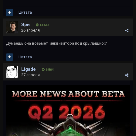
Цитата
Эри
14 613
26 апреля
Думаешь она возьмет инквизитора под крылышко:?
Цитата
Ligade
6 864
27 апреля