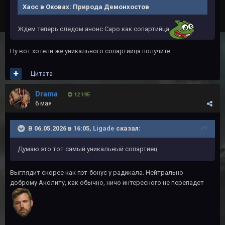
Хаос в Оковах: Природа Демонхостов
Ждем теперь следом анонс Саро как сопартийца
Ну вот хотели же уникального сопартийца получите.
Цитата
Drama
12 195
6 мая
В 06.05.2026 в 16:05,
Ligade
сказал:
Думаю это тот самый уникальный сопартиец
Выглядит скорее как пэт-бонус у радикала. Нейтрально-
доброму Аколиту, как обычно, ничо интересного не перепадет