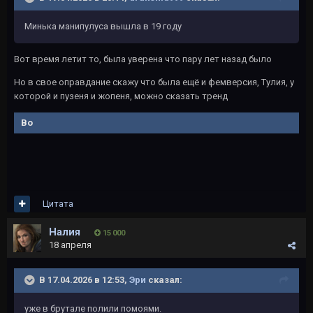
Минька манипулуса вышла в 19 году
Вот время летит то, была уверена что пару лет назад было
Но в свое оправдание скажу что была ещё и фемверсия, Тулия, у
которой и пузеня и жопеня, можно сказать тренд
Во
Цитата
Налия
15 000
18 апреля
В 17.04.2026 в 12:53,
Эри
сказал:
уже в брутале полили помоями.