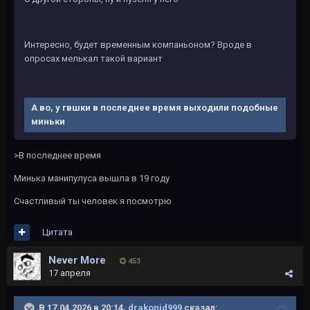
Интересно, будет временным компаньоном? Вроде в
опросах мелькал такой вариант
А во, у гвшки в последнее время выходили подобные
миньки
>В последнее время
Минька манипулуса вышла в 19 году
Счастливый ты человек я посмотрю
Цитата
Never More
453
17 апреля
В 17.04.2026 в 20:14,
drakonid999
сказал: