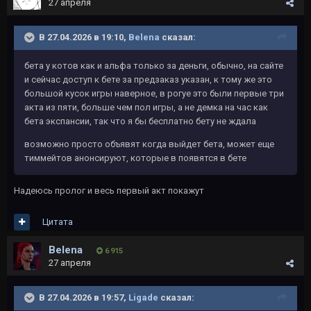
27 апреля
В 27.04.2026 в 19:10,
Belena
сказал:
бета у котов как и альфа только за деньги, обычно, на сайте
и сейчас доступ к бете за предзаказ указан, к тому же это
большой кусок игры наверное, в рогуе это были первые три
акта из пяти, больше чем пол игры, а не демка на час как
бета экспансии, так что я бы бесплатно бету не ждала
возможно просто объявят когда выйдет бета, может еще
тиммейтов анонсируют, которые в появятся в бете
Надеюсь пролог и весь первый акт покажут
Цитата
Belena
6 915
27 апреля
В 27.04.2026 в 19:57,
Ligade
сказал: