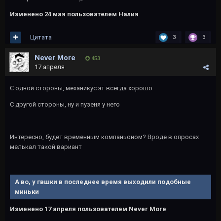
Изменено
24 мая
пользователем Налия
Цитата
3
3
Never More
453
17 апреля
С одной стороны, механикус эт всегда хорошо
С другой стороны, ну и пузеня у него
Интересно, будет временным компаньоном? Вроде в опросах
мелькал такой вариант
А во, у гвшки в последнее время выходили подобные
миньки
Изменено
17 апреля
пользователем Never More