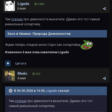
Ligade
6 864
6 мая
Там
статью
про демонхоста выкатили. Думаю это тот самый
уникальный сопартиец
Хаос в Оковах: Природа Демонхостов
Ждем теперь следом анонс Саро как сопартийца
Изменено
6 мая
пользователем Ligade
Цитата
Мейс
230
6 мая
В 06.05.2026 в 16:05,
Ligade
сказал:
Там
статью
про демонхоста выкатили. Думаю это тот
самый уникальный сопартиец