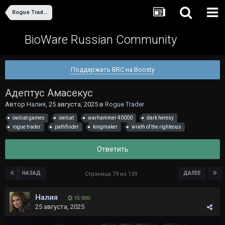
Rogue Trader
BioWare Russian Community
Поддержать BRC на Boosty
Адептус Амасекус
Автор
Налия
,
25 августа, 2025
в
Rogue Trader
owlcat games
owlcat
warhammer 40000
dark heresy
rogue trader
pathfinder
kingmaker
wrath of the righteous
Ответить
НАЗАД
ДАЛЕЕ
Страница 79 из 139
Налия
15 000
25 августа, 2025