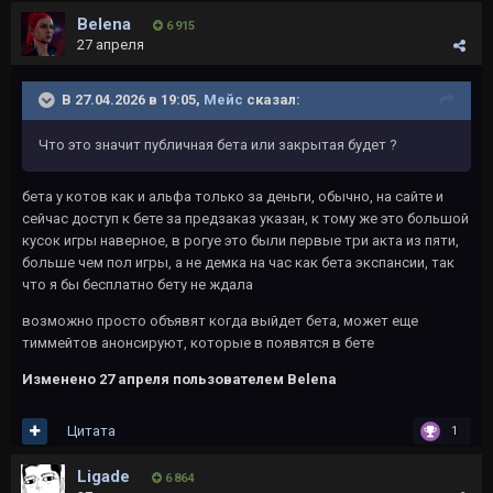
Belena
6 915
27 апреля
В 27.04.2026 в 19:05,
Мейс
сказал:
Что это значит публичная бета или закрытая будет ?
бета у котов как и альфа только за деньги, обычно, на сайте и
сейчас доступ к бете за предзаказ указан, к тому же это большой
кусок игры наверное, в рогуе это были первые три акта из пяти,
больше чем пол игры, а не демка на час как бета экспансии, так
что я бы бесплатно бету не ждала
возможно просто объявят когда выйдет бета, может еще
тиммейтов анонсируют, которые в появятся в бете
Изменено
27 апреля
пользователем Belena
Цитата
1
Ligade
6 864