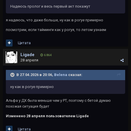
Надеюсь пролог и весь первый акт покажут
я надеюсь, что даже больше, ну как в рогуе примерно
посмотрим, если тайминги как у рогуя, то летом узнаем
Цитата
Ligade
6 864
28 апреля
В 27.04.2026 в 20:06,
Belena
сказал:
ну как в рогуе примерно
Альфа у ДХ была меньше чем у РТ, поэтому с бетой думаю
похожая ситуация будет
Изменено
28 апреля
пользователем Ligade
Цитата