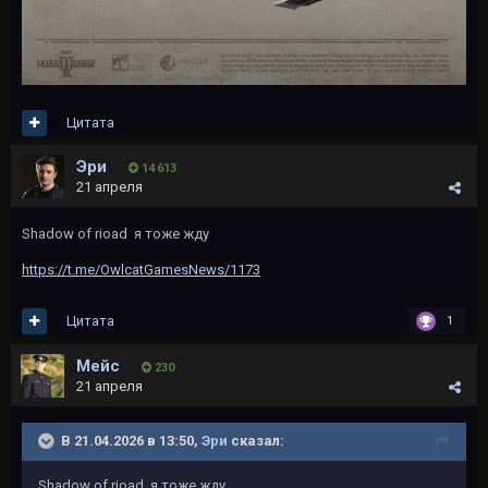
Цитата
Эри
14 613
21 апреля
Shadow of rioad я тоже жду
https://t.me/OwlcatGamesNews/1173
Цитата
1
Мейс
230
21 апреля
В 21.04.2026 в 13:50,
Эри
сказал:
Shadow of rioad я тоже жду