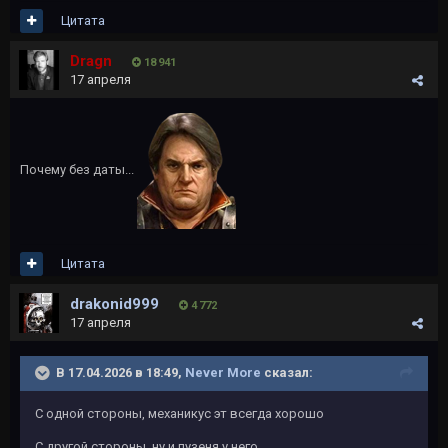
Цитата
Dragn
18 941
17 апреля
Почему без даты...
Цитата
drakonid999
4 772
17 апреля
В 17.04.2026 в 18:49,
Never More
сказал:
С одной стороны, механикус эт всегда хорошо
С другой стороны, ну и пузеня у него