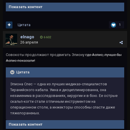
Показать контент
Цитата
1
elnago
6 602
26 апреля
Совокоты продолжают продвигать Эпиону
где Аспис, лучше бы
Аспис показали!
Цитата
Эпиона Спес — одна из лучших медикаэ-специалистов
Тиранийского кабала. Умна и дисциплинированна, она
незаменима в расследованиях, хирургии и в бою. Ее острые
скальп-когти стали отличным инструментом на
операционном столе, а инжекторы способны спасти даже
тяжелораненых.
Показать контент