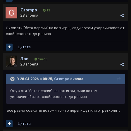
Grompo
12
28 апреля
Ох уж эти "бета версии" на пол игры, сиди потом уворачивайся от
спойлеров аж до релиза
Цитата
Эри
14 613
28 апреля
В 28.04.2026 в 08:25,
Grompo
сказал:
Ох уж эти "бета версии" на пол игры, сиди потом
уворачивайся от спойлеров аж до релиза
все равно совкоты потом что - то перепишут или отретконят.
Цитата