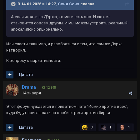
В 14.01.2026 в 14:27,
Соня Соня
сказал:
А если играть за ДУржа, то мы и есть зло. И сюжет
становится совсем другим. И мы можем устроить реальный
апокалипсис опционально.
Или спасти таки мир, и разобраться с тем, что сам же Дурж
натворил.
К вопросу о вариативности.
Цитата
Drama
12 195
14 января
Этот форум нуждается в приватном чате "Исмир против всех",
куда будут приглашать за особые грехи против бирки.
Цитата
3
1
1