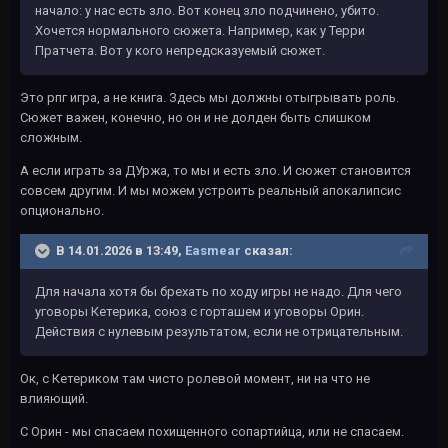
начало: у нас есть зло. Вот конец зло подчинено, убито.
Хочется нормального сюжета. Например, как у Терри
Пратчета. Вот у кого непредсказуемый сюжет.
Это рпг игра, а не книга. Здесь мы должны отыгрывать роль.
Сюжет важен, конечно, но он и не долден быть слишком
сложным.
А если играть за ДУржа, то мы и есть зло. И сюжет становится
совсем другим. И мы можем устроить реальный апокалипсис
опционально.
В 14.01.2026 в 13:49,
Easmear
сказал:
Для начала хотя бы брехать по ходу игры не надо. Для чего
уговоры Кетерика, союз с горташем и уговоры Орин.
Действия с нулевым результатом, если не отрицательным.
Ок, с Кетериком там чисто ролевой момент, ни на что не
влияющий.
С Орин - мы спасаем похищенного сопартийца, или не спасаем.