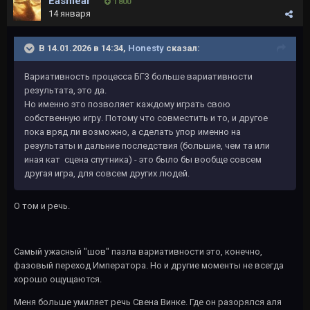
Easmear
1 800
14 января
В 14.01.2026 в 14:34,
Honesty
сказал:
Вариативность процесса БГ3 больше вариативности
результата, это да.
Но именно это позволяет каждому играть свою
собственную игру. Потому что совместить и то, и другое
пока вряд ли возможно, а сделать упор именно на
результаты и дальние последствия (большие, чем та или
иная кат сцена спутника) - это было бы вообще совсем
другая игра, для совсем других людей.
О том и речь.
Самый ужасный "шов" пазла вариативности это, конечно,
фазовый переход Императора. Но и другие моменты не всегда
хорошо ощущаются.
Меня больше умиляет речь Свена Винке. Где он разорялся аля