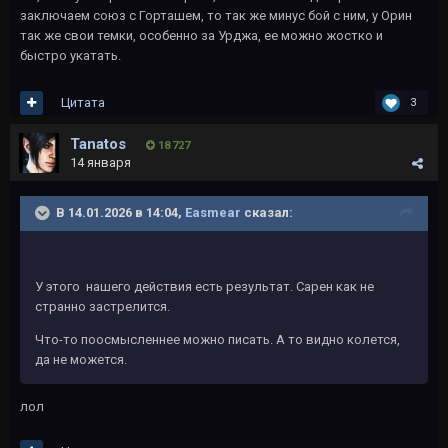
заключаем союз с Горташем, то так же минус бой с ним, у Орин
так же свои темки, особенно за Урджа, ее можно жостко и
быстро укатать.
Цитата
3
Tanatos
18 727
14 января
В 14.01.2026 в 14:04,
Easmear
сказал:
У этого нашего действия есть результат. Сарен как не
странно застрелится.
Что-то поосмысленнее можно писать. А то видно колется,
да не можется.
лол