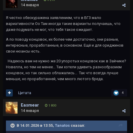
14 января
Я честно обескуражена заявлением, что в БГ3 мало
вариативности Оо Там иногда такие варианты получаешь, что
даже подумать не мог, что тебя такое ожидает.
А по поводу концовок, их более чем достаточно, они разные,
интересные, проработанные, в основном. Ещё и для ориджинов
свои нюансы есть.
Надеюсь вам не нужно же 20 упоротых концовок как в Зайчике?
Новелла, но тем не менее... Там хотели удивить разнообразием
концовок, но так сильно облажались... Так что всегда лучше
меньше, но проработанней, чем много лютого бреда.
Цитата
4
Easmear
1 800
14 января
В 14.01.2026 в 13:55,
Tanatos
сказал: