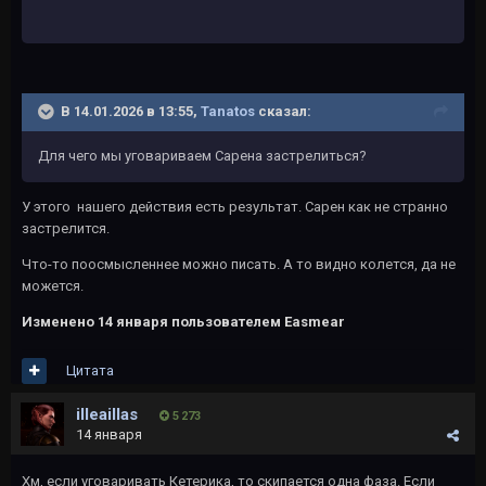
В 14.01.2026 в 13:55,
Tanatos
сказал:
Для чего мы уговариваем Сарена застрелиться?
У этого нашего действия есть результат. Сарен как не странно
застрелится.
Что-то поосмысленнее можно писать. А то видно колется, да не
можется.
Изменено
14 января
пользователем Easmear
Цитата
illeaillas
5 273
14 января
Хм, если уговаривать Кетерика, то скипается одна фаза. Если