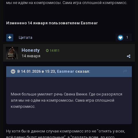
мы не идëм на компромиссы. Сама игра сплошной компромисс.
Изменено
14 января
пользователем Easmear
Цитата
1
Honesty
14 811
14 января
В 14.01.2026 в 15:23,
Easmear
сказал:
Меня больше умиляет речь Свена Винке. Где он разорялся
аля мы не одëм на компромиссы. Сама игра сплошной
компромисс.
Ну хотя бы в данном случае компромисс это не "отнять у всех,
всё равно будут недовольные", а "раздать всем, до кого