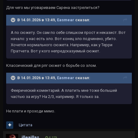
Для чего мы уговариваем Сарена застрелиться?
В 14.01.2026 в 13:49,
Easmear
сказал:
А по сюжету. Он сам по себе слишком прост и неказист. Вот
начало: у нас есть зло. Вот конец зло подчинено, убито.
Хочется нормального сюжета. Например, как у Терри
Пратчета. Вот у кого непредсказуемый сюжет.
Классический для рпг сюжет о борьбе со злом.
В 14.01.2026 в 13:49,
Easmear
сказал:
Феерический коментарий. А платить мне тоже большей
частью за игру? На 2/3, например. Я только за.
Не плати и проходи мимо.
Цитата
illeaillas
5 273