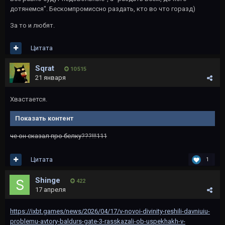
дотянемся". Бескомпромиссно раздать, кто во что горазд)
За то и любят.
Цитата
Sqrat
10 515
21 января
Хвастается.
Показать контент
че он сказал про белку???!!!111
Цитата
1
Shinge
422
17 апреля
https://ixbt.games/news/2026/04/17/v-novoi-divinity-reshili-davniuiu-
problemu-avtory-baldurs-gate-3-rasskazali-ob-uspekhakh-v-