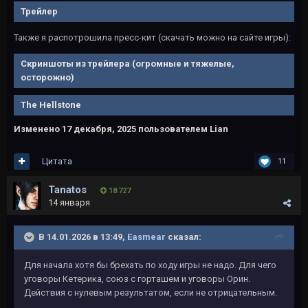
Трейлер
Также я распотрошила пресс-кит (скачать можно на сайте игры):
Скриншоты из трейлера (огромные и тяжелые,
осторожно)
The Hellstone
Изменено
17 декабря, 2025
пользователем Lian
Цитата
11
Tanatos
18 727
14 января
В 14.01.2026 в 13:49,
Easmear
сказал:
Для начала хотя бы брехать по ходу игры не надо. Для чего
уговоры Кетерика, союз с горташем и уговоры Орин.
Действия с нулевым результатом, если не отрицательным.