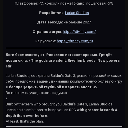
Платформы
: PC, консоли позже |
Жанр
: пошаговая RPG
Разработчик
:
Larian Studios
Дата выхода
: не раньше 2027
Страница игры
:
https://divinity.com/
на русском:
https://divinity.com/ru
Боги безмолвствуют. Ривеллон истекает кровью. Грядёт
новая сила. /
The gods are silent. Rivellon bleeds. New powers
stir.
Larian Studios, создатели Baldur's Gate 3, решили превзойти самих
себя, предложив вашему вниманию компьютерную ролевую игру
с беспрецедентной глубиной и вариативностью
.
Во всяком случае, такова задумка.
/
Built by the team who brought you Baldur's Gate 3, Larian Studios
unchains its ambitions to bring you an RPG
with greater breadth &
depth than ever before
.
At least, that’s the plan.