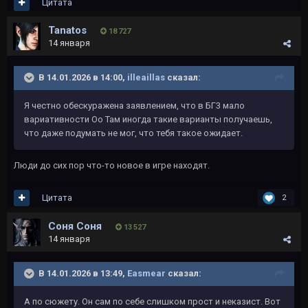
Цитата
Tanatos
18 727
14 января
В 14.01.2026 в 14:00,
illeaillas
сказал:
Я честно обескуражена заявлением, что в БГ3 мало
вариативности Оо Там иногда такие варианты получаешь,
что даже подумать не мог, что тебя такое ожидает.
Люди до сих пор что-то новое в игре находят.
Цитата
2
Соня Соня
13 527
14 января
В 14.01.2026 в 13:49,
Easmear
сказал:
А по сюжету. Он сам по себе слишком прост и неказист. Вот