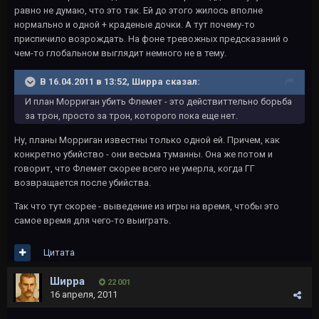
равно не думаю, что это так. Ей до этого жилось вполне
нормально и одной + краденые дочки. А тут почему-то
приспичило возрождать. На фоне тревожных предсказаний о
чем-то глобальном выглядит немного не в тему.
В 16.04.2011 в 13:52, Ширра сказал:
И план Морриган убить Флемет - это действиттельно борьба
за трон, просто за трон, которого пока еще нет.
Ну, планы Морриган известны только одной ей. Причем, как
конкретно убийство - они весьма туманны. Она же потом и
говорит, что Флемет скорее всего не умерла, когда ГГ
возвращается после убийства.
Так что тут скорее - выведение из игры на время, чтобы это
самое время для чего-то выиграть.
Цитата
Ширра
22 001
16 апреля, 2011