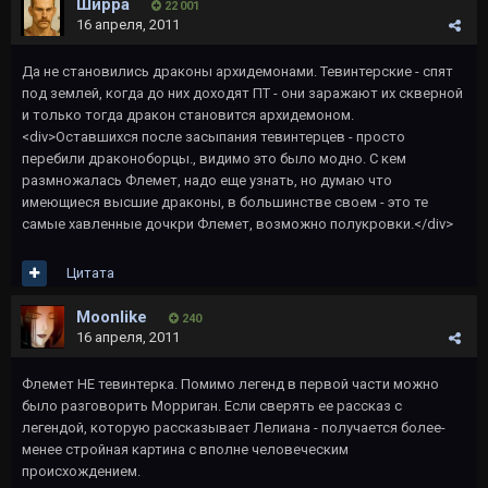
Ширра
22 001
16 апреля, 2011
Да не становились драконы архидемонами. Тевинтерские - спят
под землей, когда до них доходят ПТ - они заражают их скверной
и только тогда дракон становится архидемоном.
<div>Оставшихся после засыпания тевинтерцев - просто
перебили драконоборцы., видимо это было модно. С кем
размножалась Флемет, надо еще узнать, но думаю что
имеющиеся высшие драконы, в большинстве своем - это те
самые хавленные дочкри Флемет, возможно полукровки.</div>
Цитата
Moonlike
240
16 апреля, 2011
Флемет НЕ тевинтерка. Помимо легенд в первой части можно
было разговорить Морриган. Если сверять ее рассказ с
легендой, которую рассказывает Лелиана - получается более-
менее стройная картина с вполне человеческим
происхождением.