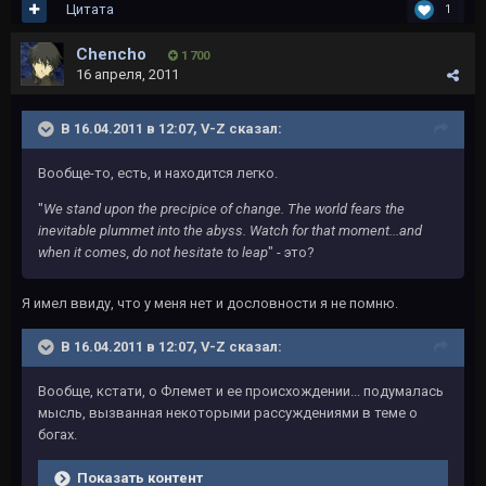
Цитата
1
Chencho
1 700
16 апреля, 2011
В 16.04.2011 в 12:07, V-Z сказал:
Вообще-то, есть, и находится легко.
"
We stand upon the precipice of change. The world fears the
inevitable plummet into the abyss. Watch for that moment...and
when it comes, do not hesitate to leap
" - это?
Я имел ввиду, что у меня нет и дословности я не помню.
В 16.04.2011 в 12:07, V-Z сказал:
Вообще, кстати, о Флемет и ее происхождении... подумалась
мысль, вызванная некоторыми рассуждениями в теме о
богах.
Показать контент