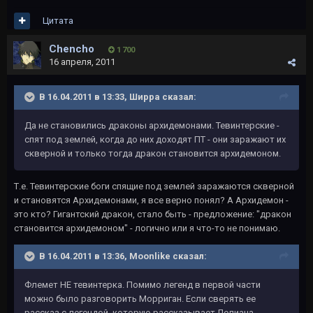
Цитата
Chencho
1 700
16 апреля, 2011
В 16.04.2011 в 13:33, Ширра сказал:
Да не становились драконы архидемонами. Тевинтерские -
спят под землей, когда до них доходят ПТ - они заражают их
скверной и только тогда дракон становится архидемоном.
Т.е. Тевинтерские боги спящие под землей заражаются скверной
и становятся Архидемонами, я все верно понял? А Архидемон -
это кто? Гигантский дракон, стало быть - предложение: "дракон
становится архидемоном" - логично или я что-то не понимаю.
В 16.04.2011 в 13:36, Moonlike сказал:
Флемет НЕ тевинтерка. Помимо легенд в первой части
можно было разговорить Морриган. Если сверять ее
рассказ с легендой, которую рассказывает Лелиана -