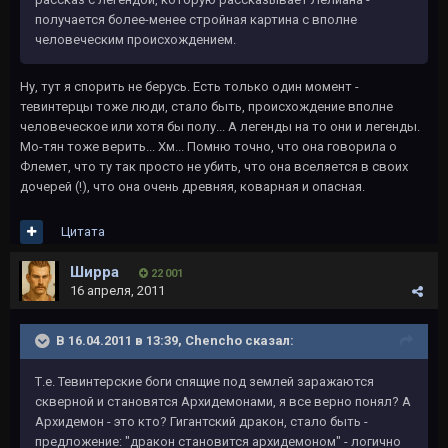
получается более-менее стройная картина с вполне
человеческим происхождением.
Ну, тут я спорить не берусь. Есть только один момент -
тевинтерцы тоже люди, стало быть, происхождение вполне
человеческое или хотя бы полу... А легенды на то они и легенды.
Мо-тян тоже верить... Хм... Помню точно, что она говорила о
Флемет, что ту так просто не убить, что она вселяется в своих
дочерей (!), что она очень древняя, коварная и опасная.
Цитата
Ширра
22 001
16 апреля, 2011
В 16.04.2011 в 13:39, Chencho сказал:
Т.е. Тевинтерские боги спящие под землей заражаются
скверной и становятся Архидемонами, я все верно понял? А
Архидемон - это кто? Гигантский дракон, стало быть -
предложение: "дракон становится архидемоном" - логично