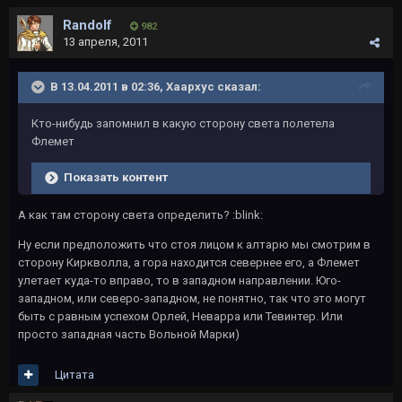
Randolf
982
13 апреля, 2011
В 13.04.2011 в 02:36, Хаархус сказал:
Кто-нибудь запомнил в какую сторону света полетела
Флемет
Показать контент
А как там сторону света определить? :blink:
Ну если предположить что стоя лицом к алтарю мы смотрим в
сторону Киркволла, а гора находится севернее его, а Флемет
улетает куда-то вправо, то в западном направлении. Юго-
западном, или северо-западном, не понятно, так что это могут
быть с равным успехом Орлей, Неварра или Тевинтер. Или
просто западная часть Вольной Марки)
Цитата