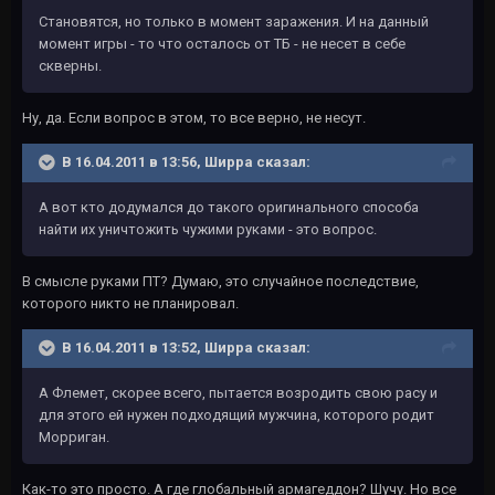
Становятся, но только в момент заражения. И на данный
момент игры - то что осталось от ТБ - не несет в себе
скверны.
Ну, да. Если вопрос в этом, то все верно, не несут.
В 16.04.2011 в 13:56, Ширра сказал:
А вот кто додумался до такого оригинального способа
найти их уничтожить чужими руками - это вопрос.
В смысле руками ПТ? Думаю, это случайное последствие,
которого никто не планировал.
В 16.04.2011 в 13:52, Ширра сказал:
А Флемет, скорее всего, пытается возродить свою расу и
для этого ей нужен подходящий мужчина, которого родит
Морриган.
Как-то это просто. А где глобальный армагеддон? Шучу. Но все