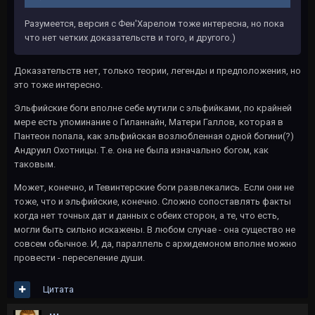
Разумеется, версия с Фен'Харелом тоже интересна, но пока
что нет четких доказательств и того, и другого.)
Доказательств нет, только теории, легенды и предположения, но
это тоже интересно.
Эльфийские боги вполне себе мутили с эльфийками, по крайней
мере есть упоминание о Гиланнайн, Матери Галлов, которая в
Пантеон попала, как эльфийская возлюбленная одной богини(?)
Андруил Охотницы. Т.е. она не была изначально богом, как
таковым.
Может, конечно, и Тевинтерские боги развлекались. Если они не
тоже, что и эльфийские, конечно. Сложно сопоставлять факты
когда нет точных дат и данных с обеих сторон, а те, что есть,
могли быть сильно искажены. В любом случае - она существо не
совсем обычное. И, да, параллель с архидемоном вполне можно
провести - переселение души.
Цитата