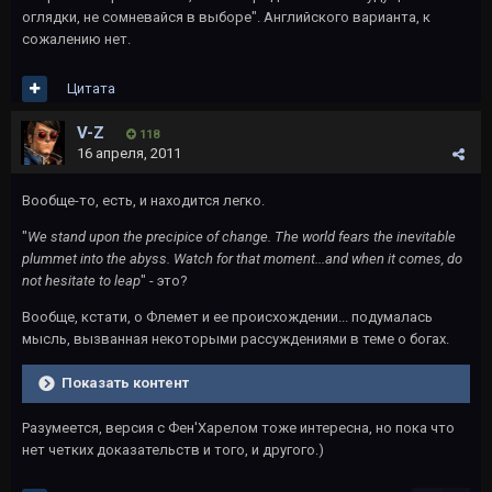
оглядки, не сомневайся в выборе". Английского варианта, к
сожалению нет.
Цитата
V-Z
118
16 апреля, 2011
Вообще-то, есть, и находится легко.
"
We stand upon the precipice of change. The world fears the inevitable
plummet into the abyss. Watch for that moment...and when it comes, do
not hesitate to leap
" - это?
Вообще, кстати, о Флемет и ее происхождении... подумалась
мысль, вызванная некоторыми рассуждениями в теме о богах.
Показать контент
Разумеется, версия с Фен'Харелом тоже интересна, но пока что
нет четких доказательств и того, и другого.)