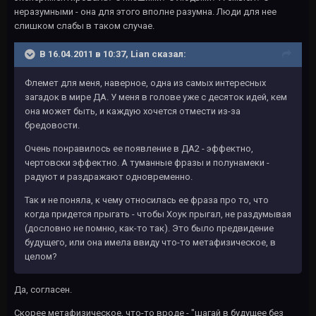
неразумными - она для этого вполне разумна. Люди для нее
слишком слабы в таком случае.
В 16.04.2011 в 10:37, Lian сказал:
Флемет для меня, наверное, одна из самых интересных
загадок в мире ДА. У меня в голове уже с десяток идей, кем
она может быть, и каждую хочется отмести из-за
бредовости.
Очень понравилось ее появление в ДА2 - эффектно,
чертовски эффектно. А туманные фразы и полунамеки -
радуют и раздражают одновременно.
Так и не поняла, к чему относилась ее фраза про то, что
когда придется прыгать - чтобы Хоук прыгал, не раздумывая
(дословно не помню, как-то так). Это было предвидение
будущего, или она имела ввиду что-то метафизическое, в
целом?
Да, согласен.
Скорее метафизическое, что-то вроде - "шагай в будущее без