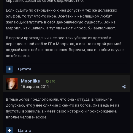
справляющейся со своей одержимостью.
Если судить по отношению к ней допустим тех же долийских
эльфов, то тут что-то иное. Все-таки и не слишком любят
желающих впустить в себя демоническую сущность. Вон на
Мерриль как шипели, а тут уважают и просьбы выполняют.
В первом прохождении я ее все-таки убивал из крепкой и
неразделенной любви ГГ к Морриган, а вот во второй раз мой
подлый маг с ней неплохо спелся. Впрочем, она в любом случае
не обижается.
Цитата
Moonlike
240
16 апреля, 2011
В теме Богов предположили, что она - оттуда, в принципе,
допускаю, что у нее слияние с кем-то из богов. Она ведь не из
пустоты возникла, а имеет свою историю и происхождение,
вполне человеческое.
Цитата