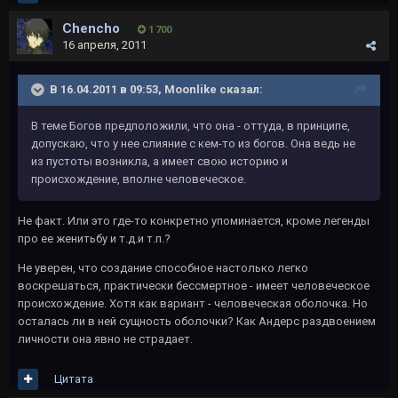
Chencho
1 700
16 апреля, 2011
В 16.04.2011 в 09:53, Moonlike сказал:
В теме Богов предположили, что она - оттуда, в принципе,
допускаю, что у нее слияние с кем-то из богов. Она ведь не
из пустоты возникла, а имеет свою историю и
происхождение, вполне человеческое.
Не факт. Или это где-то конкретно упоминается, кроме легенды
про ее женитьбу и т.д.и т.п.?
Не уверен, что создание способное настолько легко
воскрешаться, практически бессмертное - имеет человеческое
происхождение. Хотя как вариант - человеческая оболочка. Но
осталась ли в ней сущность оболочки? Как Андерс раздвоением
личности она явно не страдает.
Цитата