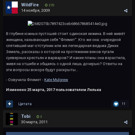
WildFire
270
14 ноября, 2009
В глубине южных пустошей стоит одинокая хижина. В ней живёт
женщина, называющая себя "Флемет". Кто же она: очередной
спятивший маг-отступник или же легендарная ведьма Диких
Земель, рассказы о которой на протяжении веков пугали
суеверных крестьян и варваров? И какие планы она взрастила,
живя на отшибе и общаясь с одной лишь дочерью? Ответы на
эти вопросы вскоре будут раскрыты...
- Озвучила Флемет -
Kate Mulgrew
Изменено
25 марта, 2017
пользователем Лелька
Цитата
11
Tobi
3
30 марта, 2011