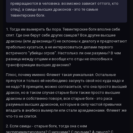
превращаются в человека. возможно зависит оттого, кто
отец), а самцы высших драконов - это те самые
тевинтерские боги.
1. Тогда им вымереть бы пора. Тевинтерские боги вполне себе
спят. Где они берут себе других самцов? Все другие высшие
драконы (или драконицы?) не склонны к диалогу и предпочитают
пребольно кусаться, а не интересоваться делами первого
встречного "убийцы огров". Настолько ли они разумны? В чем
разница между отцами и вообще кто отцы не способных к
трансформации высших драконих?
Плюс, почему именно Флемет такая уникальная. Остальные
прячутся и только ей необходимо засунуть свой нос куда надо и
не надо? В принципе, можно согласиться, что она просто высший
дракон, но в таком случае старые боги также просто высшие
драконы и собственно говоря, все старые боги - это раса
разумных высших драконов, которые в силу частой привычки
впадать в анабиоз вымерли или стали архидемонами. Флемет же
что-то не спится.
2. Если самцы - старые боги, тогда она с кем
экспериментировала? С низшими? С людьми? А смысл? С