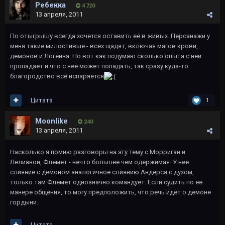
Ребекка
4 720
13 апреля, 2011
По отыгрышу всегда хочется оставить её в живых. Персанажи у
меня такие милостивые - всех щадят, включая магов крови,
демонов и Логейна. Но вот как подумаю сколько опыта с ней
пропадает и что с неё может попадать, так сразу куда-то
благородство всё испаряется
Цитата
1
Moonlike
240
13 апреля, 2011
Насколько я помню разговоры на эту тему с Морриган и
Лелианой, Флемет - нечто большее чем одержимая. У нее
слияние с демоном аналогичное слиянию Андерса с духом,
только там Флемет однозначно командует. Если судить по ее
манере общения, то могу предположить, что речь идет о демоне
гордыни.
Цитата