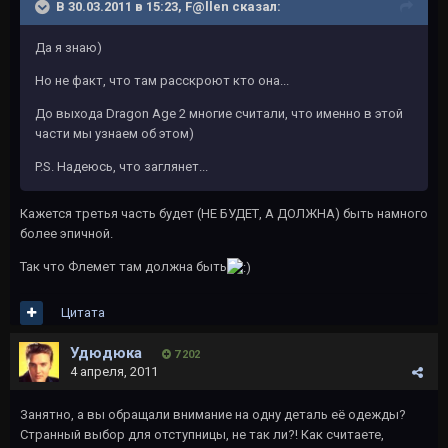
В 30.03.2011 в 15:23, F@llen сказал:
Да я знаю)
Но не факт, что там расскроют кто она...
До выхода Dragon Age 2 многие считали, что именно в этой
части мы узнаем об этом)
P.S. Надеюсь, что заглянет...
Кажется третья часть будет (НЕ БУДЕТ, А ДОЛЖНА) быть намного
более эпичной.
Так что Флемет там должна быть
Цитата
Удюдюка
7 202
4 апреля, 2011
Занятно, а вы обращали внимание на одну деталь её одежды?
Странный выбор для отступницы, не так ли?! Как считаете,