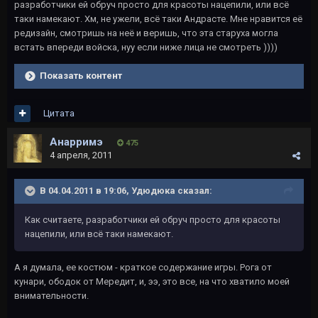
разработчики ей обруч просто для красоты нацепили, или всё
таки намекают. Хм, не ужели, всё таки Андрасте. Мне нравится её
редизайн, смотришь на неё и веришь, что эта старуха могла
встать впереди войска, нуу если ниже лица не смотреть ))))
Показать контент
Цитата
Анарримэ
475
4 апреля, 2011
В 04.04.2011 в 19:06, Удюдюка сказал:
Как считаете, разработчики ей обруч просто для красоты
нацепили, или всё таки намекают.
А я думала, ее костюм - краткое содержание игры. Рога от
кунари, ободок от Мередит, и, ээ, это все, на что хватило моей
внимательности.