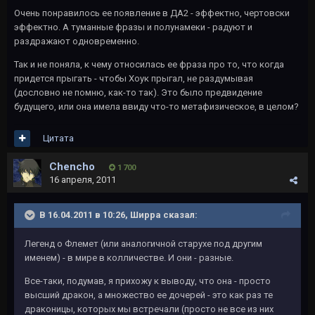
Очень понравилось ее появление в ДА2 - эффектно, чертовски
эффектно. А туманные фразы и полунамеки - радуют и
раздражают одновременно.
Так и не поняла, к чему относилась ее фраза про то, что когда
придется прыгать - чтобы Хоук прыгал, не раздумывая
(дословно не помню, как-то так). Это было предвидение
будущего, или она имела ввиду что-то метафизическое, в целом?
Цитата
Chencho
1 700
16 апреля, 2011
В 16.04.2011 в 10:26, Ширра сказал:
Легенд о Флемет (или аналогичной старухе под другим
именем) - в мире в колличестве. И они - разные.
Все-таки, подумав, я прихожу к выводу, что она - просто
высший дракон, а множество ее дочерей - это как раз те
драконицы, которых мы встречали (просто не все из них