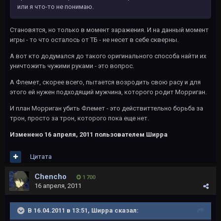
или я что-то не понимаю.
Становятся, но только в момент заражения. И на данный момент
игры - то что осталось от ТБ - не несет в себе скверны.
А вот кто додумался до такого оригинального способа найти их
уничтожить чужими руками - это вопрос.
А Флемет, скорее всего, пытается возродить свою расу и для
этого ей нужен подходящий мужчина, которого родит Морриган.
И план Морриган убить Флемет - это действиттельно борьба за
трон, просто за трон, которого пока еще нет.
Изменено
16 апреля, 2011
пользователем Ширра
Цитата
Chencho
1 700
16 апреля, 2011
В 16.04.2011 в 13:51, Ширра сказал: