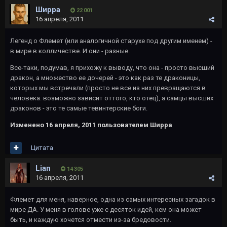
Ширра
22 001
16 апреля, 2011
Легенд о Флемет (или аналогичной старухе под другим именем) -
в мире в колличестве. И они - разные.
Все-таки, подумав, я прихожу к выводу, что она - просто высший
дракон, а множество ее дочерей - это как раз те драконицы,
которых мы встречали (просто не все из них превращаются в
человека. возможно зависит оттого, кто отец), а самцы высших
драконов - это те самые тевинтерские боги.
Изменено
16 апреля, 2011
пользователем Ширра
Цитата
Lian
14 305
16 апреля, 2011
Флемет для меня, наверное, одна из самых интересных загадок в
мире ДА. У меня в голове уже с десяток идей, кем она может
быть, и каждую хочется отмести из-за бредовости.