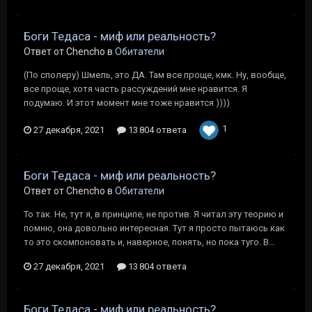
Боги Тедаса - миф или реальность?
Ответ от Chencho в
Обитатели
(По сполеру) Шмель, это ДА. Там все проще, кмк. Ну, вообще,
все проще, хотя часть рассуждений мне нравится. Я
подумаю. И этот момент мне тоже нравится ))))
1
27 декабря, 2021
13 804 ответа
Боги Тедаса - миф или реальность?
Ответ от Chencho в
Обитатели
То так. Не, тут я, в принципе, не против. Я читал эту теорию и
помню, она довольно интересная. Тут я просто пытаюсь как
то это скомпоновать и, наверное, понять, но пока туго. В...
27 декабря, 2021
13 804 ответа
Боги Тедаса - миф или реальность?