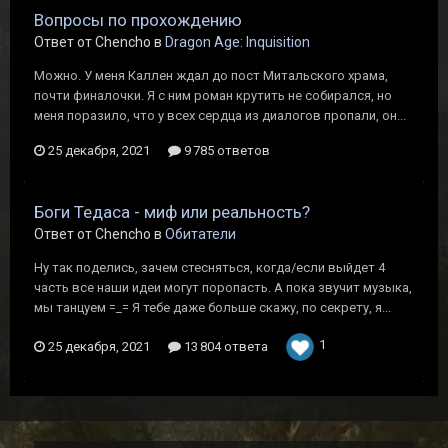
Вопросы по прохождению
Ответ от Chencho в
Dragon Age: Inquisition
Можно. У меня Каллен ждал до пост Митальского храма,
почти финалочки. Я с ним роман крутить не собирался, но
меня поразило, что у всех сердца из диалогов пропали, он...
25 декабря, 2021
9 785 ответов
Боги Тедаса - миф или реальность?
Ответ от Chencho в
Обитатели
Ну так поделись, зачем стесняться, когда/если выйдет 4
часть все наши идеи могут поропасть. А пока звучит музыка,
мы танцуем =_= Я тебе даже больше скажу, по секрету, я...
1
25 декабря, 2021
13 804 ответа