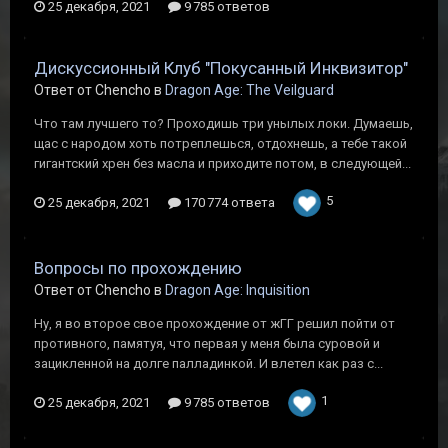
25 декабря, 2021
9 785 ответов
Дискуссионный Клуб "Покусанный Инквизитор"
Ответ от Chencho в
Dragon Age: The Veilguard
Что там лучшего то? Проходишь три унылых локи. Думаешь,
щас с народом хоть потреплешься, отдохнешь, а тебе такой
гигантский хрен без масла и приходите потом, в следующей...
5
25 декабря, 2021
170 774 ответа
Вопросы по прохождению
Ответ от Chencho в
Dragon Age: Inquisition
Ну, я во второе свое прохождение от жГГ решил пойти от
противного, памятуя, что первая у меня была суровой и
зацикленной на долге палладинкой. И влетел как раз с...
1
25 декабря, 2021
9 785 ответов