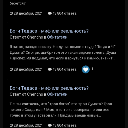
берется?
28 декабря, 2021
13 804 ответа
Боги Тедаса - миф или реальность?
Ответ от Chencho в
Обитатели
Я читал, нинадо ссылку. Но души гномов откуда? Тогда и ЧГ
Думата? Смотри, ша-бритол это такая версия голема. Душа
+ доспех. Ия подумал, что если вернуться к камню, значит...
1
28 декабря, 2021
13 804 ответа
Боги Тедаса - миф или реальность?
Ответ от Chencho в
Обитатели
Т.е. ты считаешь, что "трон богов" это трон Думата? Трон
некоего Создателя? Ммм, кто то из семерых, но они все
точно в этом участвовали. Придумываешь новые...
28 декабря, 2021
13 804 ответа