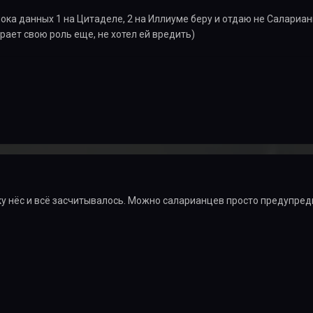
лока данных 1 на Цитаделе, 2 на Иллиуме беру и отдаю не Салариа
грает свою роль еще, не хотел ей вредить)
ку нёс и всё засчитывалось. Можно саларианцев просто предупреди