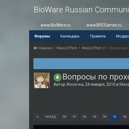
BioWare Russian Communi
www.BioWare.ru
www.BRCGames.ru
Форумы
Календарь
Правила
Модер
Главная
Mass Effect
Mass Effect 2
Вопросы п
Вопросы по про
Автор
Женечка
,
24 января, 2010
в
Mass
90
91
92
93
94
95
96
НАЗАД