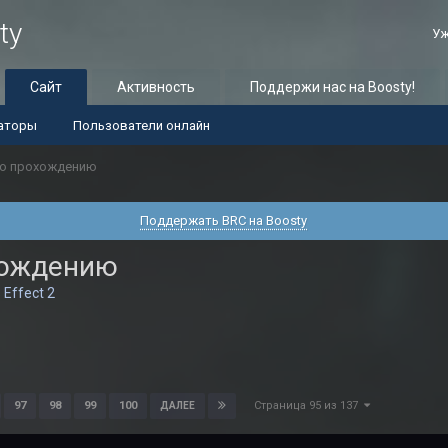
ty
Уж
Сайт
Активность
Поддержи нас на Boosty!
аторы
Пользователи онлайн
о прохождению
Поддержать BRC на Boosty
хождению
 Effect 2
Страница 95 из 137
97
98
99
100
ДАЛЕЕ