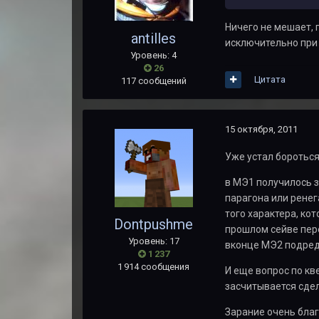
Ничего не мешает, 
antilles
исключительно при
Уровень: 4
26
Цитата
117 сообщений
15 октября, 2011
Уже устал бороться
в МЭ1 получилось з
парагона или ренег
того характера, ко
Dontpushme
прошлом сейве пере
Уровень: 17
вконце МЭ2 подред
1 237
1 914 сообщения
И еще вопрос по кв
засчитывается сдел
Зарание очень бла