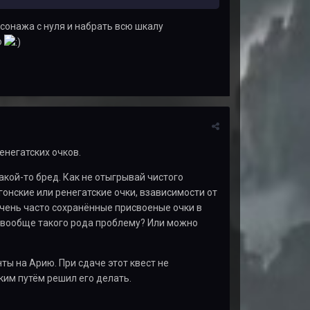
сонажа с нуля и набрать всю шкалу
о
енегатских очков.
акой-то бред. Как не отыгрывай чистого
онские или ренегатские очки, взависимости от
очень часто сохранённые присвоеные очки в
 вообще такого рода проблему? Или можно
ты на Арию. При сдаче этот квест не
ким путём решил его делать.