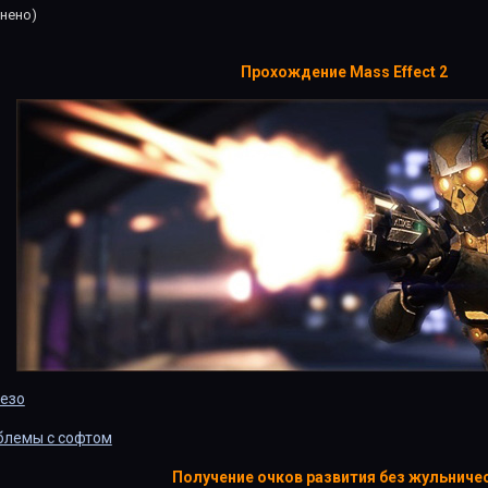
нено)
Прохождение Mass Effect 2
лезо
облемы с софтом
Получение очков развития без жульниче