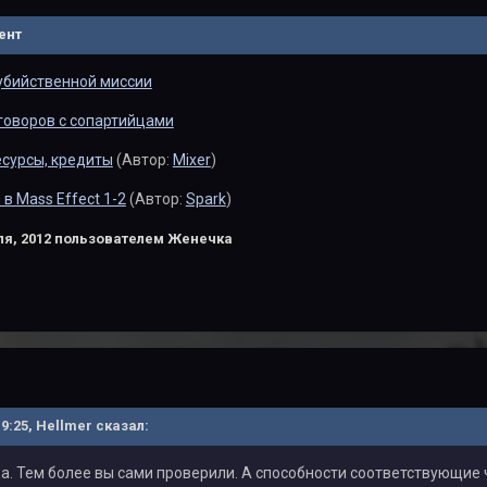
ент
бийственной миссии
говоров с сопартийцами
есурсы, кредиты
(Автор:
Mixer
)
в Mass Effect 1-2
(Автор:
Spark
)
я, 2012
пользователем Женечка
19:25, Hellmer сказал:
да. Тем более вы сами проверили. А способности соответствующие