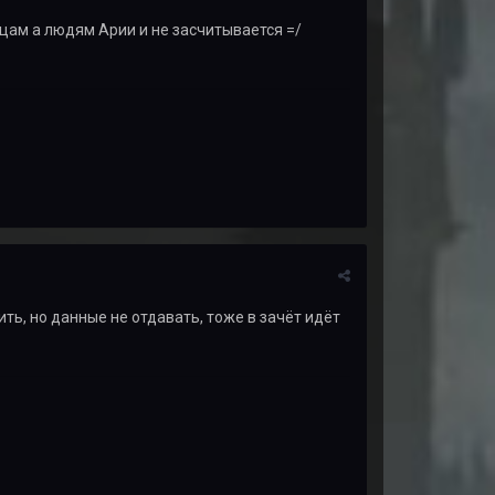
нцам а людям Арии и не засчитывается =/
ть, но данные не отдавать, тоже в зачёт идёт