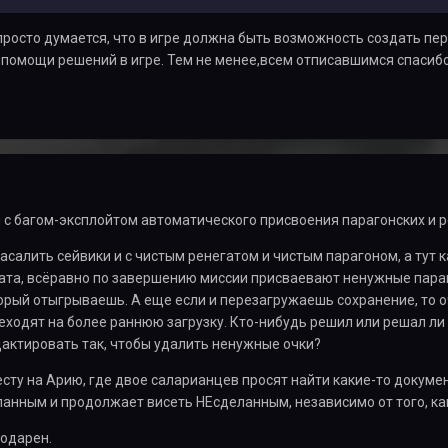
просто думается, что в игре должна быть возможность создать пер
 помощи решений в игре. Тем не менее,всем отписавшимся спасиб
 с багом-эксплойтом автоматического присвоения парагонских и р
асалить сейвики и с чистым ренегатом и чистым парагоном, а тут к
ата, всёравно по завершению миссии присваевают ненужные параг
торый отыгрываешь. А еще если и перезагружаешь сохранение, то 
ходят на более раннюю загрузку. Кто-нибудь решил или решал ли
актировать так, чтобы удалить ненужные очки?
есту на Арию, где двое саларианцев просят найти какие-то докумен
анным и продолжает висеть НЕсделанным, независимо от того, ка
годарен.