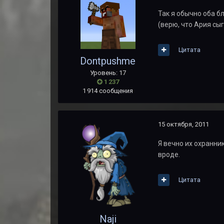
Так я обычно оба б
(верю, что Ария сы
Цитата
Dontpushme
Уровень: 17
1 237
1 914 сообщения
15 октября, 2011
Я вечно их охранни
вроде.
Цитата
Naji