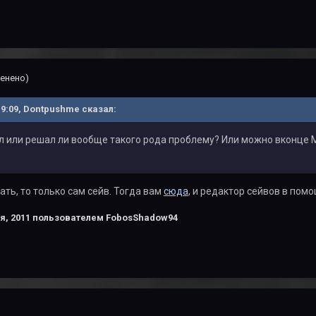
енено)
 19:09, Dontpushme сказал:
л или решал ли вообще такого рода проблему? Или можно вконце 
ать, то только сам сейв. Тогда вам
сюда
, и редактор сейвов в пом
я, 2011
пользователем FobosShadow94