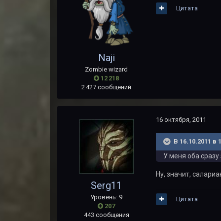
Цитата
Naji
Zombie wizard
12 218
2 427 сообщений
16 октября, 2011
В 16.10.2011 в 
У меня оба сразу
Ну, значит, салариа
Serg11
Уровень: 9
Цитата
207
443 сообщения