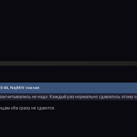
10:44, NajMiV сказал:
 засчитывались не надо. Каждый раз нормально сдавалось этому о
нцам оба сразу не сдаются.