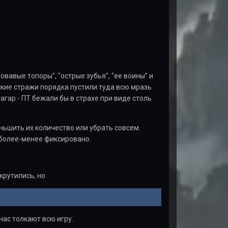
авые топоры", "острые зубья", "ее воины" и
ьские стражи порядка пустили туда всю мразь
агар - ПТ бежали бы в страхе при виде столь
ньшить их количество или убрать совсем.
 более-менее фиксировано.
крутились, но
нас толкают всю игру.