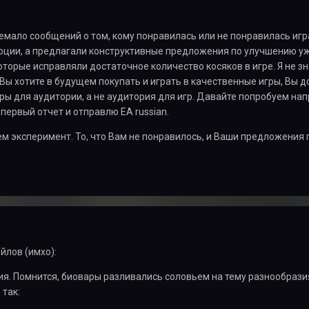
емало сообщений о том, кому понравилась или не понравилась игра,
ции, а предлагали конструктивные предложения по улучшению уже
оторые исправляли достаточное количество косяков в игре. Я не зн
и Вы хотите в будущем покупать и играть в качественные игры, Вы
ры для аудитории, а не аудитория для игр. Давайте попробуем нап
первый отчет и отправлю EA russian.
ем эксперимент. То, что Вам не понравилось, и Ваши предложения 
йлов (имхо):
ия. Помнится, биовары разливались соловьем на тему разнообрази
так: