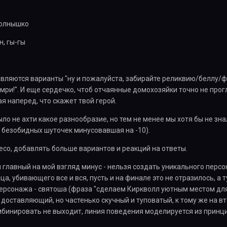
 солнышко
н, гы-гы
вляются варианты "ну и пожалуйста, забирайте реликвию/беллу/фе
 умри!". И еще сердечко, чтоб отчаянные домохозяйки точно не про
ая наперед, что скажет твой герой.
ло не ахти какое разнообразие, но тем не менее мы хотя бы не зн
т безобидных шуточек минусовавшая на -10).
есо, добавлять больше вариантов и реакций на ответы.
ся главный на мой взгляд минус - нельзя создать уникального перс
а, убивающего все и вся, пусть и на финале это не отразилось, а 
персонажа - святоша (фраза "сделаем Киркволл уютным местом для 
доставляющий, но частенько скучный и туповатый, к тому же на в
мбинировать не выходит, линия поведения моделируется из принц