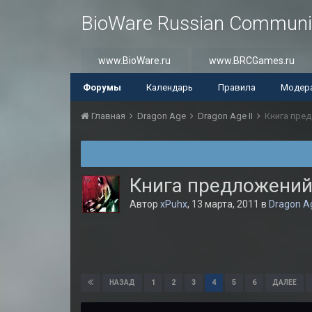
BioWare Russian Communi
www.BioWare.ru
www.BRCGames.ru
Форумы
Календарь
Правила
Модер
Главная
Dragon Age
Dragon Age II
Книга пре
Книга предложений
Автор
xPuhx
,
13 марта, 2011
в
Dragon Ag
1
2
3
4
5
6
НАЗАД
ДАЛЕЕ