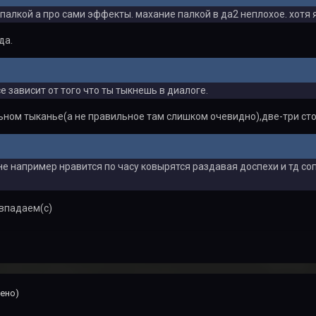
 палкой а про сами эффекты. махание палкой в да2 неплохое. хотя 
да.
е зависит от того что ты тыкнешь в диалоге.
ном тыканье(а не правильное там слишком очевидно),две-три сто
не например нравится по часу ковырятся раздавая доспехи и тд со
овпадаем(с)
ено)