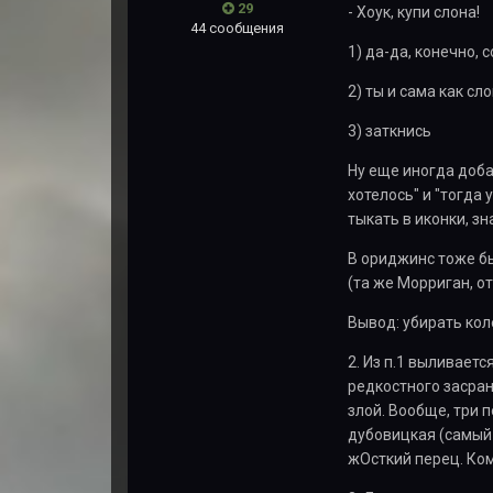
29
- Хоук, купи слона!
44 сообщения
1) да-да, конечно,
2) ты и сама как сло
3) заткнись
Ну еще иногда доба
хотелось" и "тогда
тыкать в иконки, зн
В ориджинс тоже бы
(та же Морриган, о
Вывод: убирать кол
2. Из п.1 выливает
редкостного засранц
злой. Вообще, три 
дубовицкая (самый 
жОсткий перец. Ко