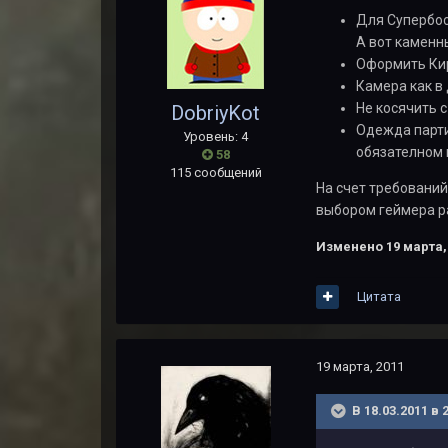
Для Супербос
А вот каменн
Оформить Кир
Камера как в
Не косячить с
DobriyKot
Одежда парти
Уровень: 4
обязателном 
58
115 сообщений
На счет требований
выбором геймера р
Изменено
19 марта,
Цитата
19 марта, 2011
В 18.03.2011 в 