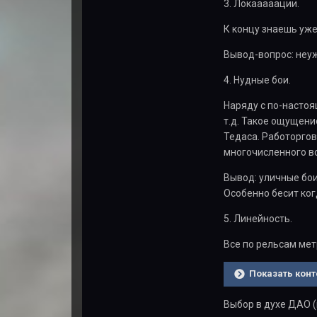
3. Локааааации.
К концу знаешь уж
Вывод-вопрос: неу
4. Нудные бои.
Наряду с по-настоя
т.д. Такое ощущени
Тедаса. Работоргов
многочисленного в
Вывод: уличные бои
Особенно бесит ког
5. Линейность.
Все по рельсам метр
Показать конт
Выбор в духе ДАО (