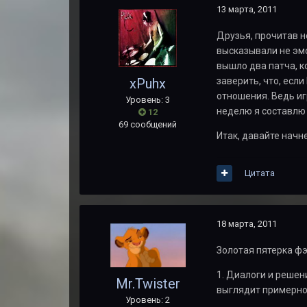
13 марта, 2011
Друзья, прочитав н
высказывали не эмо
вышло два патча, к
xPuhx
заверить, что, есл
отношения. Ведь иг
Уровень: 3
неделю я составлю 
12
69 сообщений
Итак, давайте начн
Цитата
18 марта, 2011
Золотая пятерка фэ
1. Диалоги и решен
Mr.Twister
выглядит примерно 
Уровень: 2