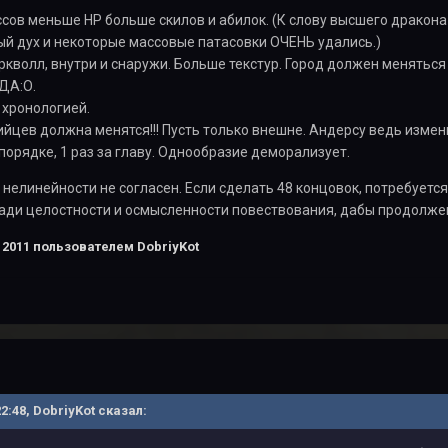
сов меньше НР больше скилов и абилок. (К слову высшего дракона 
ый дух и некоторые массовые патасовки ОЧЕНЬ удались.)
кволл, внутри и снаружи. Больше текстур. Город должен меняться
 ДА:О.
 хронологией.
йцев должна менятся!!! Пусть только внешне. Андерсу ведь измен
порядке, 1 раз за главу. Однообразие деморализует.
 нелинейности не согласен. Если сделать 48 концовок, потребуетс
ади целостности и осмысленности повествования, дабы продолжен
 2011
пользователем DobriyKot
22:48, DobriyKot сказал: