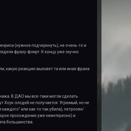
нриса (нужное подчеркнуть), не очень-то и
глядели фразу-флирт. К концу уже скучно
али, какую реакцию вызовет та или иная фраза
онажа. В ДАО мы все-таки могли сделать
тут Хоук-злодей не получается. Угрюмый, но не
каждого" или как-то так убила), петросян/
торое прохождение уже неинтересно) и
ипа большинства.