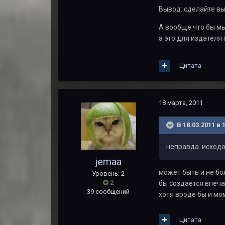
Вывод: сделайте вы
А вообще что бы мы
а это для издателя 
Цитата
18 марта, 2011
В 18.03.2011 в 
неправда. исходо
jemaa
может быть и не бо
Уровень: 2
2
бы создается впеча
39 сообщений
хотя вроде бы и мом
Цитата