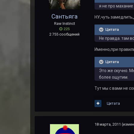
я не про махание
Сантьяга
НУ,чуть замедлить,
Raw Instinct
225
Цитата
2 755 сообщений
Не правда. там вс
Именно,при правиль
Цитата
Это же скучно. М
более ощутим.
Тут мы с вами не с
Цитата
18 марта, 2011
(измен