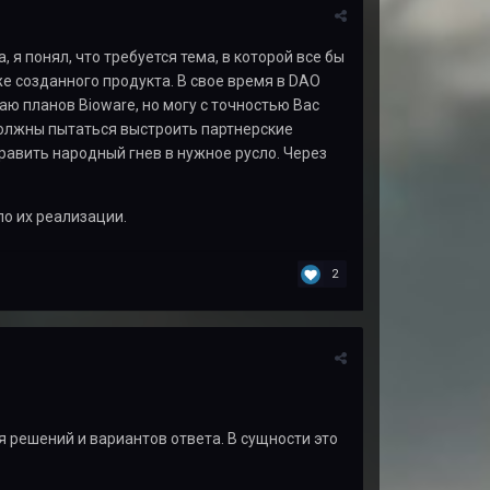
 я понял, что требуется тема, в которой все бы
 созданного продукта. В свое время в DAO
аю планов Bioware, но могу с точностью Вас
 должны пытаться выстроить партнерские
равить народный гнев в нужное русло. Через
по их реализации.
2
я решений и вариантов ответа. В сущности это