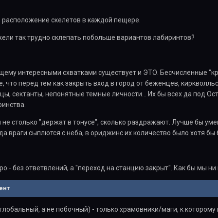
е расположение скелетов в каждой пещере.
жели так трудно склепать побольше вариантов лабиринтов?
щему интересными схватками существует и ЭТО. Бесчисленные "кров
е, что перед тем как закрыть вход в город от беженцев, киркволл
цы, сектанты, непонятные темные личности... Их бы всех да под Ост
оинства.
 не столько "держат в тонусе", сколько раздражают. Лучше бы уме
да враги сыплются с неба, в ориджинс их количество было хотя бы
о - без ответвлений, а "переход на станцию закрыт". Как бы мы ни 
ент
глобальный, а не побочный) - только храмовники/маги, к которому 