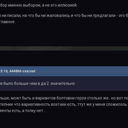
бор именно выбором, а не его иллюзией.
 ни писали, на что бы ни жаловались и что бы ни предлагали - это 
главное.
13:10, 444866 сказал:
в было больше чем в да 2. значительно
льше, можт быть и вариантов болтовни героя столько же.. но вот п
телние что вариативность всетаки есть, ттут же у меня сложилось 
енты есть, а толку нет...