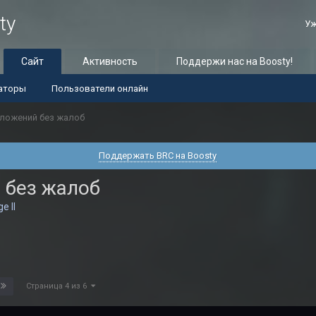
ty
Уж
Сайт
Активность
Поддержи нас на Boosty!
аторы
Пользователи онлайн
дложений без жалоб
Поддержать BRC на Boosty
 без жалоб
e II
Страница 4 из 6