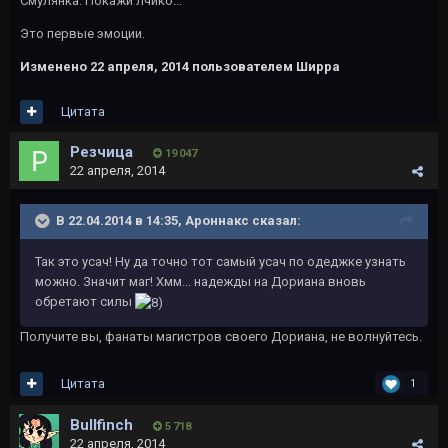
Смулянка. Покажи лчико...
Это первые эмоции.
Изменено
22 апреля, 2014
пользователем Ширра
Цитата
Резчица
19 047
22 апреля, 2014
В 22.04.2014 в 14:35, Ароннакс сказал:
Так это усач! Ну да точно тот самый усач по одеджке узнать
можно. Значит маг! Хмм... надежды на Дориана вновь
обретают силы
Получите вы, фанаты магистров своего Дориана, не волнуйтесь.
Цитата
1
Bullfinch
5 718
22 апреля, 2014