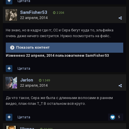
Цитата
SamFisher53
2 204
22 апреля, 2014
Не знаю, но в кадре где гг, СС и Сера бегут куда то, эльфийка
очень даже ничего смотрится. Нужно посмотреть на фейс..
Показать контент
Изменено
22 апреля, 2014
пользователем SamFisher53
Цитата
Jarlon
1 349
22 апреля, 2014
Да что такое, Сера же была с длинными волосами в раннем
видео, плак-плак Т_Т В остальном всё круто.
Цитата
5