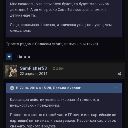
Мне казалось, что если Коул будет, то будет мальчиком-
доходягой. А он мне резко Сэма Винчестера напомнил,
детина еще та...
Лицо наркомана, конечно, и прическа ужас, но лучше, чем
ожидалось.
Просто рядом с Соласом стоит, а эльфы они такие)
Цитата
SamFisher53
2 204
22 апреля, 2014
В 22.04.2014 в 15:28, Лелька сказал:
Кассандра действительно шикарная. И голосом, и
внешностью, и поведением.
После того как во второй части ГГ почти все партийцы(и не
партийцы) пятки лизали едва увидев, Кассандра как глоток
свежего, горного воздуха.