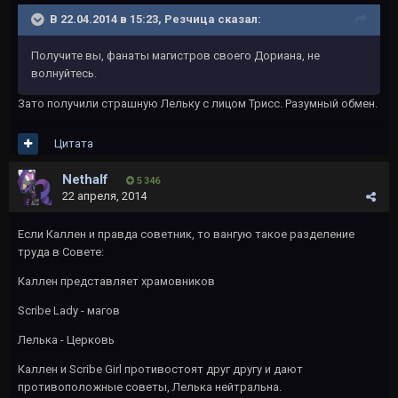
В 22.04.2014 в 15:23, Резчица сказал:
Получите вы, фанаты магистров своего Дориана, не
волнуйтесь.
Зато получили страшную Лельку с лицом Трисс. Разумный обмен.
Цитата
Nethalf
5 346
22 апреля, 2014
Если Каллен и правда советник, то вангую такое разделение
труда в Совете:
Каллен представляет храмовников
Scribe Lady - магов
Лелька - Церковь
Каллен и Scribe Girl противостоят друг другу и дают
противоположные советы, Лелька нейтральна.