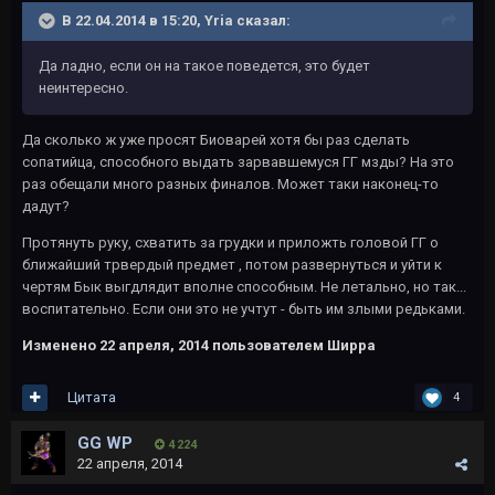
В 22.04.2014 в 15:20, Yria сказал:
Да ладно, если он на такое поведется, это будет
неинтересно.
Да сколько ж уже просят Биоварей хотя бы раз сделать
сопатийца, способного выдать зарвавшемуся ГГ мзды? На это
раз обещали много разных финалов. Может таки наконец-то
дадут?
Протянуть руку, схватить за грудки и приложть головой ГГ о
ближайший трвердый предмет , потом развернуться и уйти к
чертям Бык выгдлядит вполне способным. Не летально, но так...
воспитательно. Если они это не учтут - быть им злыми редьками.
Изменено
22 апреля, 2014
пользователем Ширра
Цитата
4
GG WP
4 224
22 апреля, 2014