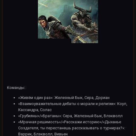
Команды:
«Живём один раз»: Железный Бык, Сера, Дориан
«Взаимоуважительные дебаты о морали и религии»: Коул,
Кассандра, Солас
«Грубияны»/«Братаны»: Сера, Железный Бык, Блэкволл
«Мрачная решимость»/«Расскажи историю»/«Дыханье
Создателя, ты перестанешь рассказывать о турнирах?»:
Варрик, Блэкволл, Вивьен