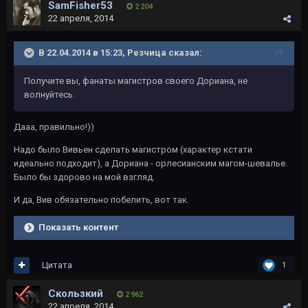
SamFisher53
2 204
22 апреля, 2014
В 22.04.2014 в 15:23, Резчица сказал:
Получите вы, фанаты магистров своего Дориана, не
волнуйтесь.
Дааа, правильно!))
Надо было Вивьен сделать магистром (характер кстати
идеально подходит), а Дориана - орлесианским магом-шевалье.
Было бы здорово на мой взгляд.
И да, Вив обязательно побелить, вот так.
Показать контент
Цитата
1
Скользкий
2 962
22 апреля, 2014