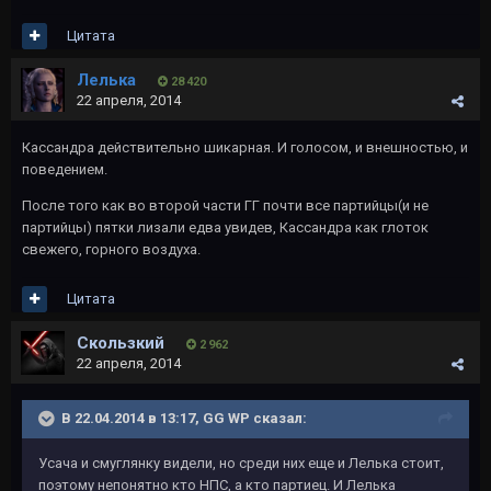
Цитата
Лелька
28 420
22 апреля, 2014
Кассандра действительно шикарная. И голосом, и внешностью, и
поведением.
После того как во второй части ГГ почти все партийцы(и не
партийцы) пятки лизали едва увидев, Кассандра как глоток
свежего, горного воздуха.
Цитата
Скользкий
2 962
22 апреля, 2014
В 22.04.2014 в 13:17, GG WP сказал:
Усача и смуглянку видели, но среди них еще и Лелька стоит,
поэтому непонятно кто НПС, а кто партиец. И Лелька