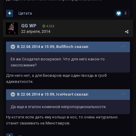
Цитата
2
GG WP
4 224
22 апреля, 2014
В 22.04.2014 в 15:09, Bullfinch сказал:
Её же Создател воскресил. Что для него какое-то
омоложение?
Для него нет, а для Биоваров еще один гвоздь в гроб
адекватности.
В 22.04.2014 в 15:09, IceHeart сказал:
Да еще и эталон комичной непропорциональности.
Ну кстати если дать ему кольцо в нос, то очень натурально
станет смахивать на Минотавров.