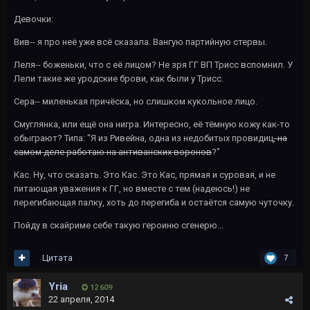
Девочки:
Вив-- я про неё уже всё сказала. Вангую партийную стервы.
Леля-- боженьки, что с её лицом? Не зря ГГ ВП Трисс вспомнил. У
Лели такие же уродские брови, как были у Трисс.
Сера-- миленькая причёска, но слишком кукольное лицо.
Смуглянка, или ещё она нигра. Интересно, её тёмную кожу как-то
обыграют? Типа: "Я из Ривейна, одна из недобитых провидиц
, на
самом деле работаю на антиванских воронов
?"
Кас. Ну, что сказать. Это Кас. Это Кас, прямая и суровая, и не
питающая уважения к ГГ, но вместе с тем (надеюсь!) не
перегибающая палку, хоть до перегиба и остаётся самую чуточку.
Пойду в скайриме себе такую героиню сгенерю...
Цитата
7
Yria
12 609
22 апреля, 2014