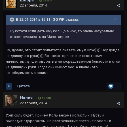
Ширра
22 001
22 апреля, 2014
В 22.04.2014 в 15:11, GG WP сказал:
Ну кстати если дать ему кольцо в нос, то очень натурально
станет смахивать на Минотавров.
Ну, думаю, это стоит попытатся сказать ему в игре)))) Пордойдя
на длинну его руки)))) Вот некоторые вещи некоторым
личностям лучше говорить в непосредственной близости и стоя
на длинну их руки. Тогда они имеют вес. А иначе - это
непобедимость анонима.
Цитата
1
Налия
15 018
22 апреля, 2014
Уря! Коль будет. Причём Коль весьма колистый. Пусть и
выглядит здоровяком, но растрёпанные светлые волосы и
растерянная физиономия на месте. Что ж, будет кого моей