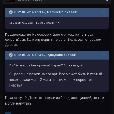
В 22.04.2014 в 13:49, Barsuk101 сказал:
кто вам сказал что это коль >_<
Предположение. На основе утёклего списка из четырёх
сопартийцев. Если ему верить, то рога - Коль, усач с посохом -
Дориан.
В 22.04.2014 в 13:52, Удюдюка сказал:
Из 12-ти трое без оружия? Верно? 10 же надо?!
Он реально похож на его арт. Все может быть.
И усатый
,
похоже таки маг... 2 мага в пати, меняж порвет от
счастья
По анонсу - 9. Десятого взяли из блюд-ассоциаций, но там
могли напутать.