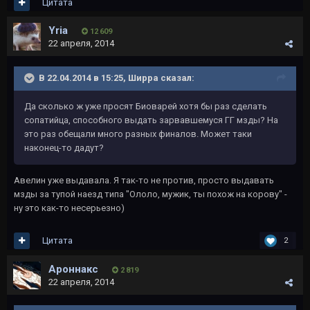
Цитата
Yria
12 609
22 апреля, 2014
В 22.04.2014 в 15:25, Ширра сказал:
Да сколько ж уже просят Биоварей хотя бы раз сделать
сопатийца, способного выдать зарвавшемуся ГГ мзды? На
это раз обещали много разных финалов. Может таки
наконец-то дадут?
Авелин уже выдавала. Я так-то не против, просто выдавать
мзды за тупой наезд типа "Ололо, мужик, ты похож на корову" -
ну это как-то несерьезно)
Цитата
2
Ароннакс
2 819
22 апреля, 2014