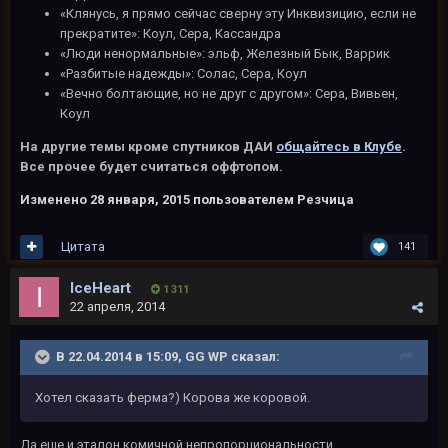
«Клянусь, я прямо сейчас сверну эту Инквизицию, если не
прекратите»: Коул, Сера, Кассандра
«Люди ненормальные»: эльф, Железный Бык, Варрик
«Разбитые надежды»: Солас, Сера, Коул
«Вечно болтающие, но не друг с другом»: Сера, Вивьен,
Коул
На другие темы кроме спутников ДАИ
общайтесь в Клубе
.
Все прочее будет считаться оффтопом.
Изменено
28 января, 2015
пользователем Резчица
Цитата
141
IceHeart
1 311
22 апреля, 2014
В 22.04.2014 в 15:09, GG WP сказал:
Хотел сказать ферма?) Корова же коровой.
Да еще и эталон комичной непропорциональности.