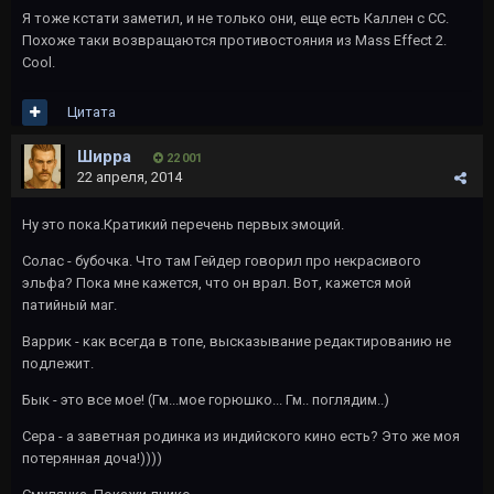
Я тоже кстати заметил, и не только они, еще есть Каллен с СС.
Похоже таки возвращаются противостояния из Mass Effect 2.
Cool.
Цитата
Ширра
22 001
22 апреля, 2014
Ну это пока.Кратикий перечень первых эмоций.
Солас - бубочка. Что там Гейдер говорил про некрасивого
эльфа? Пока мне кажется, что он врал. Вот, кажется мой
патийный маг.
Варрик - как всегда в топе, высказывание редактированию не
подлежит.
Бык - это все мое! (Гм...мое горюшко... Гм.. поглядим..)
Сера - а заветная родинка из индийского кино есть? Это же моя
потерянная доча!))))