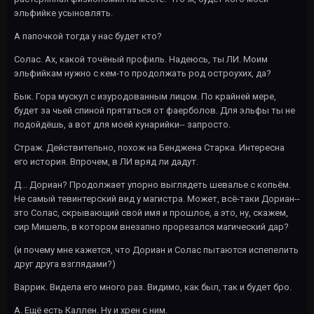
эльфийке усыновлять.
А папочкой тогда у нас будет кто?
Солас. Ах, какой точёный профиль. Надеюсь, ты ЛИ. Моим
эльфийкам нужно с кем-то продолжать род остроухих, да?
Бык. Гора мускул с изуродованным лицом. По крайней мере,
будет за чьей спиной прятаться от фаерболов. Для эльфы ты не
подойдёшь, а вот для моей кунарийки-- запросто.
Страж. Действительно, похож на Бенджена Старка. Интересна
его история. Впрочем, в ЛИ вряд ли дадут.
Д... Дориан? Продолжает упорно выглядеть шевалье с копьём.
Не самый тевинтерский вид у магистра. Может, всё-таки Дориан--
это Солас, скрывающий свой имя и прошлое, а это, ну, скажем,
сир Мишель, в котором внезапно прорезался магический дар?
(и почему мне кажется, что Дориан и Солас пытаются испепелить
друг друга взглядами?)
Варрик. Видела его много раз. Видимо, как был, так и будет бро.
А. Ещё есть Каллен. Ну и хрен с ним.