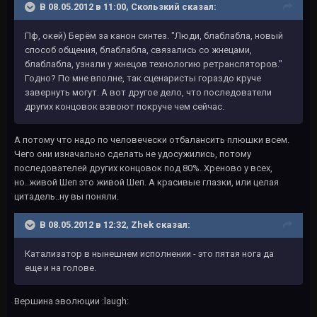
В 08.05.2012 в 11:00, Скользкий сказал:
Пф, окей) Берём за канон синтез. "Люди, блаблабла, новый
способ общения, блаблабла, связались со жнецами,
блаблабла, узнали у жнецов технологию ретрансляторов."
Годно? По мне вполне, так сценаристы гораздо круче
завернуть могут. А вот другое дело, что последователи
других концовок взвоют покруче чем сейчас.
А потому что надо по человечески отбалансить плюшки всем.
Чего они изначально сделать не удосужились, потому
последователей других концовок под 80%. Хреново у всех,
но..живой Шеп это живой Шеп. А красивые глазки, или целая
цитадель..ну вы поняли.
В 08.05.2012 в 12:32, Zhek сказал:
Катализатор в нынешнем исполнении - это пятая нога да
еще и на голове.
Вершина эволюции :laugh: