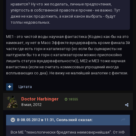
нравится? Ну что же поделать, личные предпочтения,
упёртость в собственной правоте и прочее - не важно. Тут
даже не как продолжить, а какой канон выбрать - будут
толпы недовольных.
МЕ1 - это чистой воды научная фантастика (Кодекс как-бы на это
намекает, ну нет в Масс Эффекте вундервафель кроме финала 3й
части где есть горн и катализатор (но если бы сценаристы не
халтурили бы то и горн с катализатором можно приспокойно
лишить статуса вундервафельности)), МЕ2 и МЕ3 тоже научная
вантастика (если не считать комиксовых упрощений иногда
всплывающих со дна). Не вижу не малейшей аналогии с фентези.
Цитата
Doctor Harbinger
18 555
8 мая, 2012
В 08.05.2012 в 11:31, Скользкий сказал:
Вся МЕ "технологически бредятина неимовернейшая". От НФ