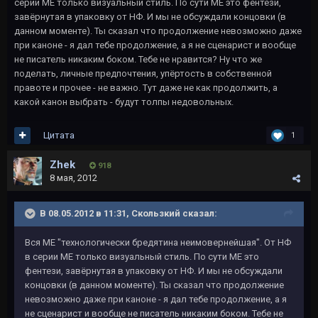
серии МЕ только визуальный стиль. По сути МЕ это фентези,
завёрнутая в упаковку от НФ. И мы не обсуждали концовки (в
данном моменте). Ты сказал что продолжение невозможно даже
при каноне - я дал тебе продолжение, а я не сценарист и вообще
не писатель никаким боком. Тебе не нравится? Ну что же
поделать, личные предпочтения, упёртость в собственной
правоте и прочее - не важно. Тут даже не как продолжить, а
какой канон выбрать - будут толпы недовольных.
Цитата
1
Zhek
918
8 мая, 2012
В 08.05.2012 в 11:31, Скользкий сказал:
Вся МЕ "технологически бредятина неимовернейшая". От НФ
в серии МЕ только визуальный стиль. По сути МЕ это
фентези, завёрнутая в упаковку от НФ. И мы не обсуждали
концовки (в данном моменте). Ты сказал что продолжение
невозможно даже при каноне - я дал тебе продолжение, а я
не сценарист и вообще не писатель никаким боком. Тебе не