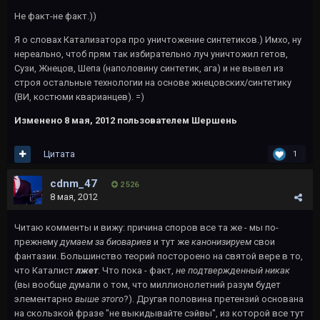
Не факт-не факт.))
Я о словах Катализатора про уничтожение синтетиков.) Имхо, ну
нереально, чтоб прям так избирательно луч уничтожил гетов,
Сузи, Жнецов, Шепа (наполовину синтетик, ага) и не вывел из
строя остальные технологии на основе жнецовских/синтетику
(ВИ, костюми кварианцев). =)
Изменено
8 мая, 2012
пользователем Шершень
Цитата
1
cdnm_47
2 526
8 мая, 2012
Читаю комменты и вижу: причина споров все та же - мы по-
прежнему
думаем за биовариев
и тут же
канонизируем
свои
фантазии. Большинство теорий постороено на святой вере в то,
что Каталист
лжет
. Что пока - факт,
не подтвержденный никак
(вы вообще думали о том, что миллионолетний разум будет
элементарно
выше этого
?). Другая половина претензий основана
на скользкой фразе "не выкидывайте сэйвы", из которой все тут