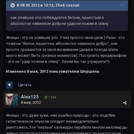
В 08.05.2012 в 13:13, Zhek сказал:
как злейшее зло побеждается белым, пушистым и
абсолютно невинным добром ударом ножем в спину.
Жнецы - это не злейшее зло. У них просто свои цели.) Расы - это
тоже не "белое, пушистое, абсолютно невинное добро", они
просто сражаются за своё выживание (даже в походе Шепа
много может быть грязных моментов). Построить вундервафлю
- это не "удар ножом в спину". Зачем вы так утрируете?)
Изменено
8 мая, 2012
пользователем Шершень
Цитата
Alex123
1 364
8 мая, 2012
Жнецы - это даже хуже, чем ошибка природы - это подобие
галактической опухоли следует незамедлительно
уничтожить.Эти "незлые" кальмары перебили многие миллиарды
живых существ в галактике и не заслуживают ни контроля ни