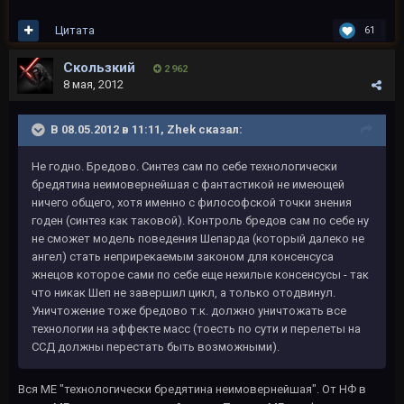
Цитата
61
Скользкий
2 962
8 мая, 2012
В 08.05.2012 в 11:11, Zhek сказал:
Не годно. Бредово. Синтез сам по себе технологически
бредятина неимовернейшая с фантастикой не имеющей
ничего общего, хотя именно с философской точки знения
годен (синтез как таковой). Контроль бредов сам по себе ну
не сможет модель поведения Шепарда (который далеко не
ангел) стать неприрекаемым законом для консенсуса
жнецов которое сами по себе еще нехилые консенсусы - так
что никак Шеп не завершил цикл, а только отодвинул.
Уничтожение тоже бредово т.к. должно уничтожать все
технологии на эффекте масс (тоесть по сути и перелеты на
ССД должны перестать быть возможными).
Вся МЕ "технологически бредятина неимовернейшая". От НФ в