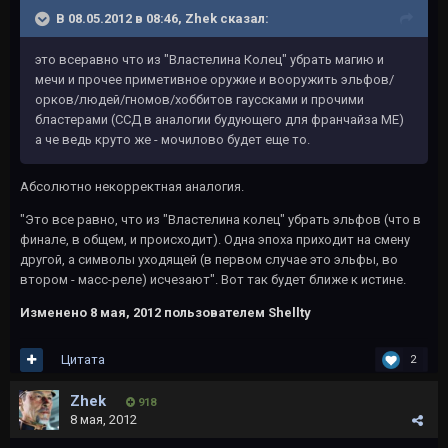
В 08.05.2012 в 08:46, Zhek сказал:
это всеравно что из "Властелина Колец" убрать магию и
мечи и прочее приметивное оружие и вооружить эльфов/
орков/людей/гномов/хоббитов гауссками и прочими
бластерами (ССД в аналогии будующего для франчайза МЕ)
а че ведь круто же - мочилово будет еще то.
Абсолютно некорректная аналогия.
"Это все равно, что из "Властелина колец" убрать эльфов (что в
финале, в общем, и происходит). Одна эпоха приходит на смену
другой, а символы уходящей (в первом случае это эльфы, во
втором - масс-реле) исчезают". Вот так будет ближе к истине.
Изменено
8 мая, 2012
пользователем Shellty
Цитата
2
Zhek
918
8 мая, 2012