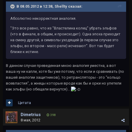
В 08.05.2012 в 12:38, Shellty сказал:
Абсолютно некорректная аналогия.
"Это все равно, что из "Властелина колец" убрать эльфов
(что в финале, в общем, и происходит). Одна эпоха приходит
на смену другой, а символы уходящей (в первом случае это
эльфы, во втором - масс-реле) исчезают". Вот так будет
ближе к истине.
В данном случае преведенная мною аналогия уместна, а вот
ваша ну ни капли, хотя бы уже потому, что если и сравнивать (по
вашей аналогии защитников), то ретрансляторы - это "кольцо
всевластия", а жнецы которые вроде как бы и орки но улетели
как эльфы (но обещали вернутся)...
Цитата
Dimetrius
398
8 мая, 2012