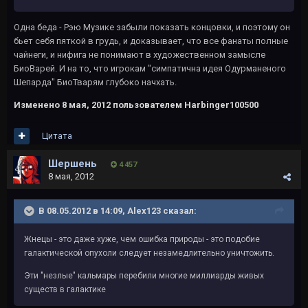
Одна беда - Рэю Музике забыли показать концовки, и поэтому он
бьет себя пяткой в грудь, и доказывает, что все фанаты полные
чайнеги, и нифига не понимают в художественном замысле
БиоВарей. И на то, что игрокам "симпатична идея Одурманеного
Шепарда" БиоТварям глубоко начхать.
Изменено
8 мая, 2012
пользователем Harbinger100500
Цитата
Шершень
4 457
8 мая, 2012
В 08.05.2012 в 14:09, Alex123 сказал:
Жнецы - это даже хуже, чем ошибка природы - это подобие
галактической опухоли следует незамедлительно уничтожить.
Эти "незлые" кальмары перебили многие миллиарды живых
существ в галактике