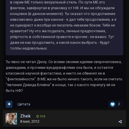
в серии МЕ только визуальный стиль. По сути МЕ это
фентези, завёрнутая в упаковку от НФ. И мы не обсуждали
концовки (в данном моменте). Ты сказал что продолжение
невозможно даже при каноне - я дал тебе продолжение, а я
не сценарист и вообще не писатель никаким боком. Тебе не
нравится? Ну что же поделать, личные предпочтения,
упёртость в собственной правоте и прочее - не важно. Тут
даже не как продолжить, а какой канон выбрать - будут
толпы недовольных.
Ты явно не читал Дюну. Со всеми своими идеями сверхчеловека,
джихадами, и прочими вундервафлями она была, и остается
классикой научной фантастики, и никто не обвинял ее в
"фентезийности". В МЕ же не было ничего такого, если не считать
"явления Дэвида Блейна" в конце, так с какого перепугу ей не
быть НФ?
Цитата
2
Zhek
918
8 мая, 2012