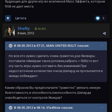
будующее для других игр во вселенной Масс Эффекта, которым
RGB не дает места.
Цитата
2
Shellty
66 353
8 мая, 2012
В 08.05.2012 в 07:21, MAN.UNITED.RULIT сказал:
Но все это нужно сделать очень грамотно,раз биовары
поставили геймерам такое условие,набрать > 5000,то вот
эту часть игры нужно оставить без изменений.При
недостаточном количестве очков,Шепард не просыпается и
жнецы побеждают.
Каким образом Вы предполагаете "грамотно" увязать низкую
боеготовность и способность/неспособность Шепарда
освободиться от контроля Жнецов?
В 08.05.2012 в 08:14, VladNow сказал: