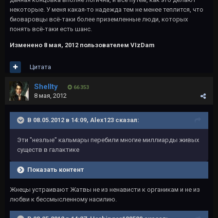
некоторые. У меня какая-то надежда тем не менее теплится, что
биоваровцы всё-таки более приземленные люди, которых
понять всё-таки есть шанс.
Изменено
8 мая, 2012
пользователем VIzDam
Цитата
Shellty
66 353
8 мая, 2012
В 08.05.2012 в 14:09, Alex123 сказал:
Эти "незлые" кальмары перебили многие миллиарды живых
существ в галактике
Показать контент
Жнецы устраивают Жатвы не из ненависти к органикам и не из
любви к бессмысленному насилию.