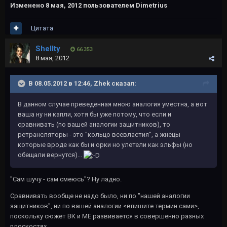
Изменено
8 мая, 2012
пользователем Dimetrius
Цитата
Shellty
66 353
8 мая, 2012
В 08.05.2012 в 12:46, Zhek сказал:
В данном случае преведенная мною аналогия уместна, а вот
ваша ну ни капли, хотя бы уже потому, что если и
сравнивать (по вашей аналогии защитников), то
ретрансляторы - это "кольцо всевластия", а жнецы
которые вроде как бы и орки но улетели как эльфы (но
обещали вернутся)...
"Сам шучу - сам смеюсь"? Ну ладно.
Сравнивать вообще не надо было, ни по "нашей аналогии
защитников", ни по вашей аналогии <впишите термин сами>,
поскольку сюжет ВК и ME развивается в совершенно разных
плоскостях.