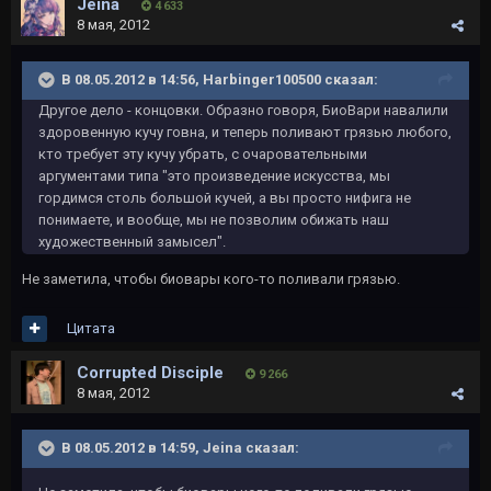
Jeina
4 633
8 мая, 2012
В 08.05.2012 в 14:56, Harbinger100500 сказал:
Другое дело - концовки. Образно говоря, БиоВари навалили
здоровенную кучу говна, и теперь поливают грязью любого,
кто требует эту кучу убрать, с очаровательными
аргументами типа "это произведение искусства, мы
гордимся столь большой кучей, а вы просто нифига не
понимаете, и вообще, мы не позволим обижать наш
художественный замысел".
Не заметила, чтобы биовары кого-то поливали грязью.
Цитата
Corrupted Disciple
9 266
8 мая, 2012
В 08.05.2012 в 14:59, Jeina сказал: