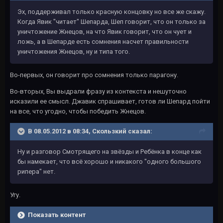
Эх, поддерживал только красную концовку но все же скажу.
Когда Явик "читает" Шепарда, Шеп говорит, что он только за
уничтожение Жнецов, на что Явик говорит, что он чует и
ложь, а в Шепарде есть сомнения насчет правильности
уничтожения Жнецов, ну и типа того.
Во-первых, он говорит про сомнения только парагону.
Во-вторых, Вы выдрали фразу из контекста и нешуточно
исказили ее смысл. Джавик спрашивает, готов ли Шепард пойти
на все, что угодно, чтобы победить Жнецов.
В 08.05.2012 в 08:34, Скользкий сказал:
Ну и разговор Смотрящего на звёзды и Ребёнка в конце как
бы намекает, что всё хорошо и никакого "одного большого
рипера" нет.
Угу.
Показать контент