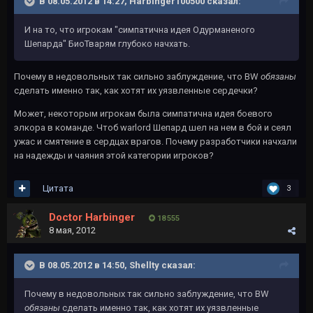
В 08.05.2012 в 14:27, Harbinger100500 сказал:
И на то, что игрокам "симпатична идея Одурманеного
Шепарда" БиоТварям глубоко начхать.
Почему в недовольных так сильно заблуждение, что BW
обязаны
сделать именно так, как хотят их уязвленные сердечки?
Может, некоторым игрокам была симпатична идея боевого
элкора в команде. Чтоб warlord Шепард шел на нем в бой и сеял
ужас и смятение в сердцах врагов. Почему разработчики начхали
на надежды и чаяния этой категории игроков?
Цитата
3
Doctor Harbinger
18 555
8 мая, 2012
В 08.05.2012 в 14:50, Shellty сказал:
Почему в недовольных так сильно заблуждение, что BW
обязаны
сделать именно так, как хотят их уязвленные