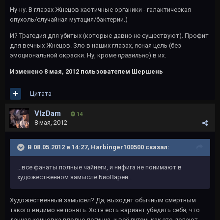
Ну-ну. В глазах Жнецов хаотичные органики - галактическая
опухоль/случайная мутация/бактерии.)
И? Трагедия для убитых (которые давно не существуют). Профит
для вечных Жнецов. Зло в наших глазах, ясная цель (без
эмоциональной окраски. Ну, кроме
правильно
) в их.
Изменено
8 мая, 2012
пользователем Шершень
Цитата
VIzDam
14
8 мая, 2012
В 08.05.2012 в 14:27, Harbinger100500 сказал:
...все фанаты полные чайнеги, и нифига не понимают в
художественном замысле БиоВарей...
Художественный замысел? Да, выходит обычным смертным
такого видимо не понять. Хотя есть вариант убедить себя, что
данная концовка вполне логична, и всё путем, как это делают