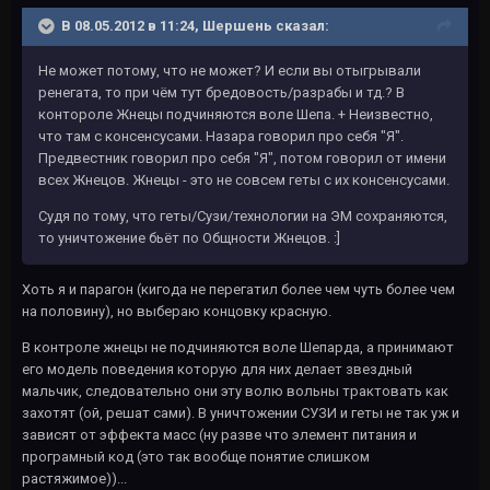
В 08.05.2012 в 11:24, Шершень сказал:
Не может потому, что не может? И если вы отыгрывали
ренегата, то при чём тут бредовость/разрабы и тд.? В
контороле Жнецы подчиняются воле Шепа. + Неизвестно,
что там с консенсусами. Назара говорил про себя "Я".
Предвестник говорил про себя "Я", потом говорил от имени
всех Жнецов. Жнецы - это не совсем геты с их консенсусами.
Судя по тому, что геты/Сузи/технологии на ЭМ сохраняются,
то уничтожение бьёт по Общности Жнецов. :]
Хоть я и парагон (кигода не перегатил более чем чуть более чем
на половину), но выбераю концовку красную.
В контроле жнецы не подчиняются воле Шепарда, а принимают
его модель поведения которую для них делает звездный
мальчик, следовательно они эту волю вольны трактовать как
захотят (ой, решат сами). В уничтожении СУЗИ и геты не так уж и
зависят от эффекта масс (ну разве что элемент питания и
програмный код (это так вообще понятие слишком
растяжимое))...