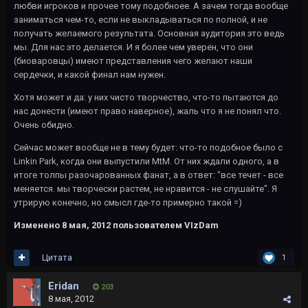
любви игроков и прочее тому подобноее. А зачем тогда вообще
заниматься чем-то, если не выкладываться по полной, и не
получать желаемого результата. Основная аудитория это ведь
мы. Для нас это делается. И я более чем уверен, что они
(биоваровцы) имеют представления чего желают наши
сердечки, и какой финал нам нужен.
Хотя может и да: у них чисто творчество, что-то пытаются до
нас донести (имеют право наверное), жаль что я не понял что.
Очень обидно.
Сейчас может вообще не в тему будет: что-то подобное было с
Linkin Park, когда они выпустили MtM. От них ждали одного, а в
итоге толпы разочарованных фанат, а в ответ: "все течет - все
меняется. мы творчески растем, не нравится - не слушайте". Я
утрирую конечно, но смысл где-то примерно такой =)
Изменено
8 мая, 2012
пользователем VIzDam
Цитата
1
Eridan
203
8 мая, 2012