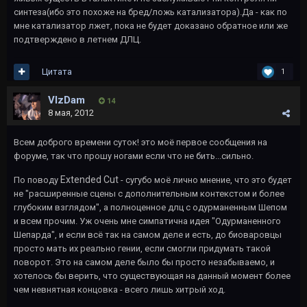
синтеза(ибо это похоже на бред/ложь катализатора).Да - как по
мне катализатор лжет, пока не будет доказано обратное или же
подтверждено в летнем ДЛЦ.
Цитата
1
VIzDam
14
8 мая, 2012
Всем доброго времени суток! это моё первое сообщения на
форуме, так что прошу ногами если что не бить...сильно.
Extended Cut
По поводу
- сугубо моё лично мнение, что это будет
не "расширенные сцены с дополнительным контекстом и более
глубоким взглядом", а полноценное длц с одурманенным Шепом
и всем прочим. Уж очень мне симпатична идея "Одурманенного
Шепарда", и если всё так на самом деле и есть, до биоваровцы
просто мать их реально гении, если смогли придумать такой
поворот. Это на самом деле было бы просто незабываемо, и
хотелось бы верить, что существующая на данный момент более
чем невнятная концовка - всего лишь хитрый ход.