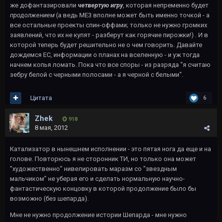
же дофантазировали
четвертую игру
, которая непременно будет
продолжением
(а ведь МЕ3 вполне может быть именно точкой - а
все остальные проекты спин-оффами; только не нужно громких
заявлений, что их не купят - разберут как горячие пирожки!)
.
И в
которой теперь будет решительно не о чем говорить. Давайте
дождемся ЕС, информации о планах на вселенную - и уж тогда
начнем копья ломать. Пока что все споры - из разряда "я считаю
зебру белой с черными полосами - а я черной с белыми".
Цитата
6
Zhek
918
8 мая, 2012
Катализатор в нынешнем исполнении - это пятая нога да еще и на
голове. Повторюсь я не сторонник ТИ, но только она может
"художественно" нивелировать маразм со "звездным
мальчиком" не уберая его и сделать нормальную научно-
фантастическую концовку в которой продолжение было бы
возможно (без шепарда).
Мне не нужно продолжение истории Шепарда - мне нужно