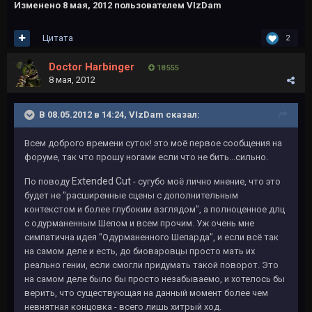
Изменено
8 мая, 2012
пользователем VIzDam
Цитата
2
Doctor Harbinger
18 555
8 мая, 2012
В 08.05.2012 в 14:24, VIzDam сказал:
Всем доброго времени суток! это моё первое сообщения на
форуме, так что прошу ногами если что не бить...сильно.
Extended Cut
По поводу
- сугубо моё лично мнение, что это
будет не "расширенные сцены с дополнительным
контекстом и более глубоким взглядом", а полноценное длц
с одурманенным Шепом и всем прочим. Уж очень мне
симпатична идея "Одурманенного Шепарда", и если всё так
на самом деле и есть, до биоваровцы просто мать их
реально гении, если смогли придумать такой поворот. Это
на самом деле было бы просто незабываемо, и хотелось бы
верить, что существующая на данный момент более чем
невнятная концовка - всего лишь хитрый ход.