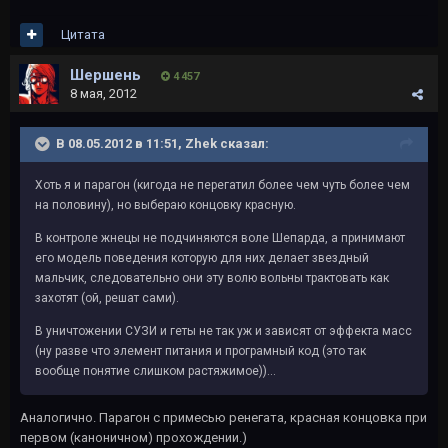
Цитата
Шершень
4 457
8 мая, 2012
В 08.05.2012 в 11:51, Zhek сказал:
Хоть я и парагон (кигода не перегатил более чем чуть более чем
на половину), но выбераю концовку красную.
В контроле жнецы не подчиняются воле Шепарда, а принимают
его модель поведения которую для них делает звездный
мальчик, следовательно они эту волю вольны трактовать как
захотят (ой, решат сами).
В уничтожении СУЗИ и геты не так уж и зависят от эффекта масс
(ну разве что элемент питания и програмный код (это так
вообще понятие слишком растяжимое))...
Аналогично. Парагон с примесью ренегата, красная концовка при
первом (каноничном) прохождении.)