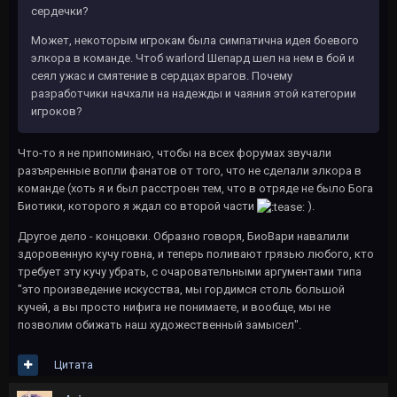
сердечки?
Может, некоторым игрокам была симпатична идея боевого
элкора в команде. Чтоб warlord Шепард шел на нем в бой и
сеял ужас и смятение в сердцах врагов. Почему
разработчики начхали на надежды и чаяния этой категории
игроков?
Что-то я не припоминаю, чтобы на всех форумах звучали
разъяренные вопли фанатов от того, что не сделали элкора в
команде (хоть я и был расстроен тем, что в отряде не было Бога
Биотики, которого я ждал со второй части
).
Другое дело - концовки. Образно говоря, БиоВари навалили
здоровенную кучу говна, и теперь поливают грязью любого, кто
требует эту кучу убрать, с очаровательными аргументами типа
"это произведение искусства, мы гордимся столь большой
кучей, а вы просто нифига не понимаете, и вообще, мы не
позволим обижать наш художественный замысел".
Цитата