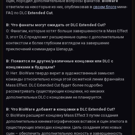
сцен, породил дополнительные вопросы фанатов.
BioWare
ответили на некоторые из них, опубликовав в
своем блоге
мини-
FAQ по DLC
Extended Cut
.
В: Что фанаты могут ожидать от DLC Extended Cut?
О: Фанатам, которые хотят больше завершенности в Mass Effect
3, этот DLC предложит расширенные сцены с дополнительным
контекстом и более глубоким взглядом на завершение
приключений коммандера Шепарда.
В: Появятся ли другие/различные концовки или DLC с
концовками в будущем?
О: Нет. BioWare твердо верит в художественный замысел
команды относительно конца этой сюжетной линии франчайза
Mass Effect. DLC Extended Cut будет более подробно
рассматривать существующие концовки, но никаких
дополнительных DLC с концовками не планируется.
В: Что BioWare добавят в концовки в DLC Extended Cut?
О: BioWare расширят концовку Mass Effect 3 путем создания
дополнительных кинематографических вставок и сцен эпилога в
существующих эпизодах концовки. Цель создания этих новых
сцен – обеспечить дополнительную ясность и завершенность