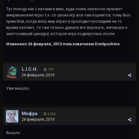
Тут походу как с китаем и ммо, куда очень неохотно пускают
американские игры т.к. со своих игр все там кормятся, тому был
прим Вов, когда весь мир играл и проходил последний на то
время контент, то там только думали его впускать, неговоря о
жесточайшей цензуре, которой игра подверглась после.
Изменено
26 февраля, 2013
пользователем Dontpushme
L.I.C.H.
177
26 февраля, 2013
Уже вышло.
Мефра
2 262
26 февраля, 2013
Вышло.