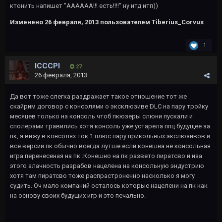
ктонить напишет "АААААА!!! есть!!!!" ну итд итп))
Изменено
26 февраля, 2013
пользователем Tiberius_Corvus
1
lCCCPl
27
26 февраля, 2013
Да вот тоже слегка раздражает такое отношение тот же
скайрим договор с консолями о эксклюзиве DLC на пару тройку
месяцев только на консоль чтоб пкюзеры слюни пускали и
сполерами травились хотя консоль уже устарела ппц будущее за
пк, я вижу в консолях ток 1 плюс пару прикольных экслюзивов и
все версии пк обычно всегда лутше если конешна не консольная
игра перенесеная на пк .Конешно на пк развето пиратсво и иза
этого алачность разрабов нацелена на консольную эндустрию
хотя там пиратсво тоже распрастроненно насколько я могу
судить. Оч мало компаний осталось которые нацелени на пк как
на основу своих будущих игр и это печально.