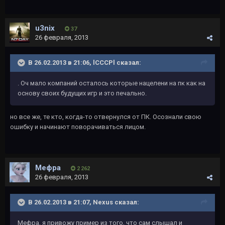
u3nix
37
26 февраля, 2013
В 26.02.2013 в 21:06, lCCCPl сказал:
. Оч мало компаний осталось которые нацелени на пк как на
основу своих будущих игр и это печально.
но все же, те кто, когда-то отвернулся от ПК. Осознали свою
ошибку и начинают поворачиваться лицом.
Мефра
2 262
26 февраля, 2013
В 26.02.2013 в 21:07, Nexus сказал:
Мефра, я привожу пример из того, что сам слышал и