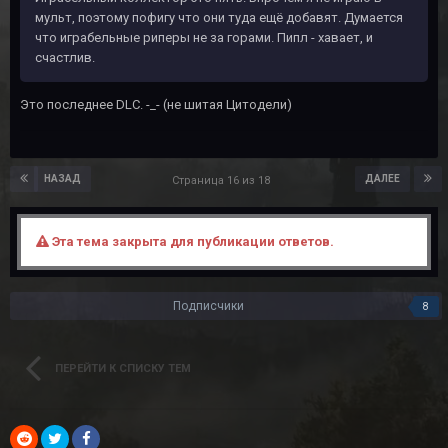
мульт, поэтому пофигу что они туда ещё добавят. Думается
что играбельные риперы не за горами. Пипл - хавает, и
счастлив.
Это последнее DLC. -_- (не шитая Цитодели)
НАЗАД
ДАЛЕЕ
Страница 16 из 18
Эта тема закрыта для публикации ответов.
Подписчики
8
ПЕРЕЙТИ К СПИСКУ ТЕМ