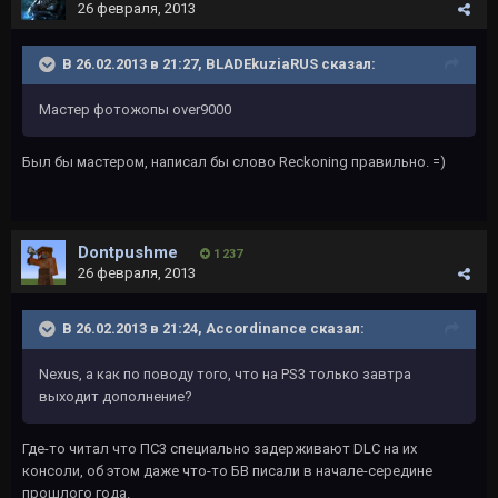
26 февраля, 2013
В 26.02.2013 в 21:27, BLADEkuziaRUS сказал:
Мастер фотожопы over9000
Был бы мастером, написал бы слово Reckoning правильно. =)
Dontpushme
1 237
26 февраля, 2013
В 26.02.2013 в 21:24, Accordinance сказал:
Nexus, а как по поводу того, что на PS3 только завтра
выходит дополнение?
Где-то читал что ПС3 специально задерживают DLC на их
консоли, об этом даже что-то БВ писали в начале-середине
прошлого года.