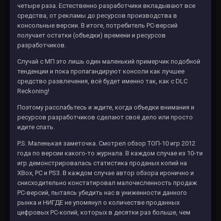
четыре раза. Естественно разработчики вкладывают все
средства, от рекламы до ресурсов производства в
консольные версии. В итоге, потребитель PC-версий
получает остатки (объедки) времени и ресурсов
разработчиков.
Случай с МП это лишь один маленький примерчик подобной
тенденции и пока пропагандируют консоли как лучшее
средство развлечения, всё будет именно так, как с DLC
Reckoning!
Поэтому расслабьтесь и ждите, когда объедки внимания и
ресурсов разработчиков сделают своё дело или просто
идите спать.
P.S. Маленькая заметочка. Смотрел обзор ТОП-10 игр 2012
года по версии какого-то журнала. В каждом случае из 10-ти
игр демонстрировалась статистика проданых копий на
XBox, PC и PS3. В каждом случае автор обзора иронично и
снисходительно констатировал малочисленность продаж
PC-версий, пытаясь убедить нас в униженности данного
рынка и НИГДЕ не упомянул о количестве проданных
цифровых PC-копий, которых в десятки раз больше, чем