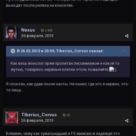
выходят после релиза на консолях.
Nexus
2 405
26 февраля, 2013
В 26.02.2013 в 20:59, Tiberius_Corvus сказал:
Как весь монолог прям пропитан пессимизмом и какой то
жутью, товарисч, нервные клетки чтоль пожалейте
Я спокоен, как удав после охоты. Не понял, где это я нервно, что-
то пишу...
Tiberius_Corvus
35
26 февраля, 2013
Блиииин, сижу как сумасшедший и F5 жмакаю в надежде что