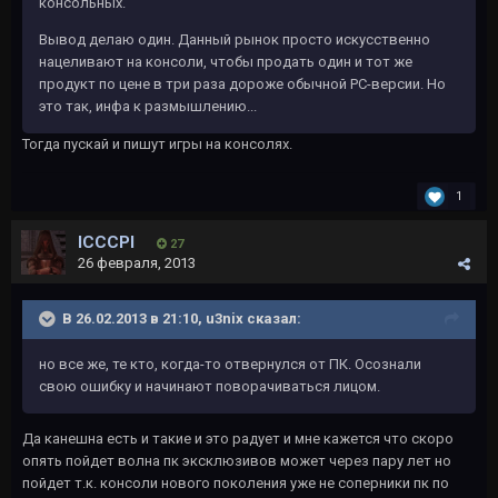
консольных.
Вывод делаю один. Данный рынок просто искусственно
нацеливают на консоли, чтобы продать один и тот же
продукт по цене в три раза дороже обычной PC-версии. Но
это так, инфа к размышлению...
Тогда пускай и пишут игры на консолях.
1
lCCCPl
27
26 февраля, 2013
В 26.02.2013 в 21:10, u3nix сказал:
но все же, те кто, когда-то отвернулся от ПК. Осознали
свою ошибку и начинают поворачиваться лицом.
Да канешна есть и такие и это радует и мне кажется что скоро
опять пойдет волна пк эксклюзивов может через пару лет но
пойдет т.к. консоли нового поколения уже не соперники пк по