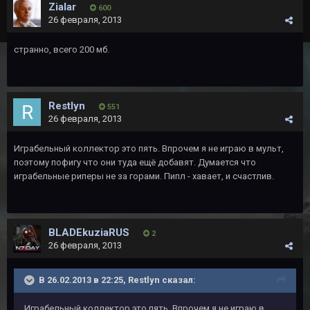
Zialar
600
26 февраля, 2013
странно, всего 200 мб.
Restlyn
551
26 февраля, 2013
Играбельный коллектор это пять. Впрочем я не играю в мульт,
поэтому пофигу что они туда ещё добавят. Думается что
играбельные риперы не за горами. Пипл - хавает, и счастлив.
BLADEkuziaRUS
2
26 февраля, 2013
В 26.02.2013 в 22:25, Restlyn сказал:
Играбельный коллектор это пять. Впрочем я не играю в