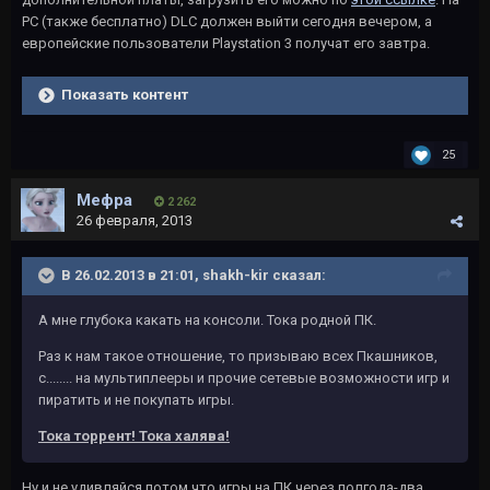
РС (также бесплатно) DLC должен выйти сегодня вечером, а
европейские пользователи Playstation 3 получат его завтра.
Показать контент
25
Мефра
2 262
26 февраля, 2013
В 26.02.2013 в 21:01, shakh-kir сказал:
А мне глубока какать на консоли. Тока родной ПК.
Раз к нам такое отношение, то призываю всех Пкашников,
с........ на мультиплееры и прочие сетевые возможности игр и
пиратить и не покупать игры.
Тока торрент! Тока халява!
Ну и не удивляйся потом что игры на ПК через полгода-два