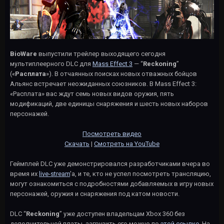
BioWare
выпустили трейлер выходящего сегодня
мультиплеерного DLC для
Mass Effect 3
— “
Reckoning
”
(«
Расплата
»). В отчаянных поисках новых отважных бойцов
Альянс встречает неожиданных союзников. В Mass Effect 3:
«Расплата» вас ждут семь новых видов оружия, пять
модификаций, две единицы снаряжения и шесть новых наборов
персонажей.
Посмотреть видео
Скачать
|
Смотреть на YouTube
Геймплей DLC уже демонстрировался разработчиками вчера во
время их
live-stream
'a, и те, кто не успел посмотреть трансляцию,
могут ознакомиться с подробностями добавляемых в игру новых
персонажей, оружия и снаряжения под катом новости.
DLC “
Reckoning
” уже доступен владельцам Xbox 360 без
дополнительной платы, загрузить его можно по
этой ссылке
. На