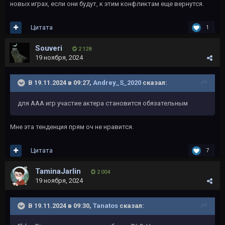
новых играх, если они будут, к этим конфликтам еще вернутся.
Цитата
1
Souveri
2 128
19 ноября, 2024
В 19.11.2024 в 09:27,
Andrey_S_2020
сказал:
для ААА игр участие актера становится обязательным
Мне эта тенденция прям оч не нравится.
Цитата
7
TaminaJarlin
2 004
19 ноября, 2024
В 19.11.2024 в 09:30,
Tanatos
сказал: