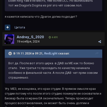
Elden Ring там и не место, тем более DLC. Но выписывать
тот же Dragon's Dogma из рпг это чёт совсем лол.
я кажется написала что Драгон догма подходит?
Цитата
Andrey_S_2020
4 491
19 ноября, 2024
В 19.11.2024 в 09:21,
RedLight
сказал:
Вот да. После вот этого цирка в ДАВ за МЕ как то боязно
стало. Уже третья то проседать по качеству начинала
особенно в финальной части. А после ДАВ чет прям совсем
страшненько.
Угу. МЕ3, ее концовка, это крах студии. В прямом смысле крах
студии потому что после этого студию покинули ее основатели и
Биовар была сожрана ЕА окончательно. Теперь происходит
процесс восстановления, он может быть очень долгим и