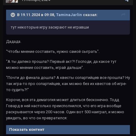
В 19.11.2024 в 09:08,
TaminaJarlin
сказал:
тут некоторые игру засирают не игравши
Дадада.
"Чтобы мнение составить, нужно самой сыграть".
"А ты далеко прошла? Первый акт?! Господи, да какое тут
можно мнение составить, играй дальше".
"Почти до финала дошла? А квесты сопартийцев все прошла? Ну
так игра-то про сопартийцев, как можно без их квестов об игре-
то судить?!"
Короче, вся эта демагогия может длиться бесконечно. Тодд
Говард в ней настолько преисполнился, что его игра вообще
раскрывается через 200 часов. Один вот 500 наиграл, и можно
увидеть, во что он превратился:
Показать контент