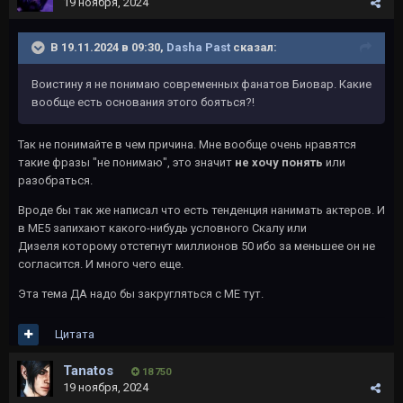
19 ноября, 2024
В 19.11.2024 в 09:30,
Dasha Past
сказал:
Воистину я не понимаю современных фанатов Биовар. Какие
вообще есть основания этого бояться?!
Так не понимайте в чем причина. Мне вообще очень нравятся
такие фразы "не понимаю", это значит
не хочу понять
или
разобраться.
Вроде бы так же написал что есть тенденция нанимать актеров. И
в МЕ5 запихают какого-нибудь условного Скалу или
Дизеля которому отстегнут миллионов 50 ибо за меньшее он не
согласится. И много чего еще.
Эта тема ДА надо бы закругляться с МЕ тут.
Цитата
Tanatos
18 750
19 ноября, 2024