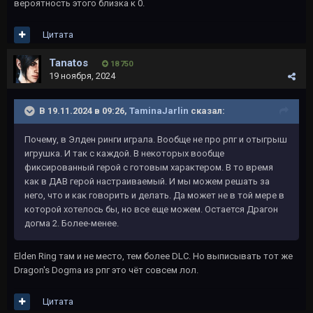
вероятность этого близка к 0.
Цитата
Tanatos
18 750
19 ноября, 2024
В 19.11.2024 в 09:26,
TaminaJarlin
сказал:
Почему, в Элден ринги играла. Вообще не про рпг и отыгрыш
игрушка. И так с каждой. В некоторых вообще
фиксированный герой с готовым характером. В то время
как в ДАВ герой настраиваемый. И мы можем решать за
него, что и как говорить и делать. Да может не в той мере в
которой хотелось бы, но все еще можем. Остается Драгон
догма 2. Более-менее.
Elden Ring там и не место, тем более DLC. Но выписывать тот же
Dragon's Dogma из рпг это чёт совсем лол.
Цитата