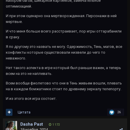
набором багов, шикарной картинкой, замечательной
оптимизацией.
И при этом сценарно она мертворожденная. Персонажи в ней
мертвые.
И что меня больше всего расстраивает, лор игры оттарабанили
в сраку.
Я по другому это назвать не могу. Одержимость, Тень, магов, все
конфликты которые существовали низвели до чего то
неважного.
Нет такого аспекта в игре который был раньше важен, а теперь
всем на это не наплевать.
Всем вообще фиолетово что они в Тень живьем вошли, плевать
на в каждом бомжатнике стоит по древнему зеркалу телепорту.
И из этого вся игра состоит.
Цитата
26
Dasha Past
1 172
19 ноября, 2024