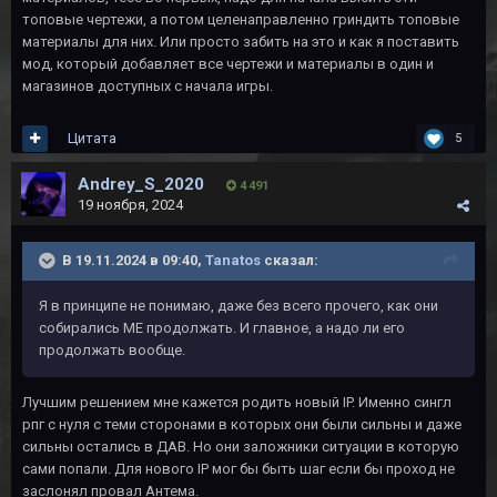
топовые чертежи, а потом целенаправленно гриндить топовые
материалы для них. Или просто забить на это и как я поставить
мод, который добавляет все чертежи и материалы в один и
магазинов доступных с начала игры.
Цитата
5
Andrey_S_2020
4 491
19 ноября, 2024
В 19.11.2024 в 09:40,
Tanatos
сказал:
Я в принципе не понимаю, даже без всего прочего, как они
собирались ME продолжать. И главное, а надо ли его
продолжать вообще.
Лучшим решением мне кажется родить новый IP. Именно сингл
рпг с нуля с теми сторонами в которых они были сильны и даже
сильны остались в ДАВ. Но они заложники ситуации в которую
сами попали. Для нового IP мог бы быть шаг если бы проход не
заслонял провал Антема.