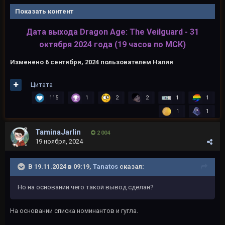
Показать контент
Дата выхода Dragon Age: The Veilguard - 31
октября 2024 года (19 часов по МСК)
Изменено
6 сентября, 2024
пользователем Налия
Цитата
115
1
2
2
1
1
1
1
TaminaJarlin
2 004
19 ноября, 2024
В 19.11.2024 в 09:19,
Tanatos
сказал:
Но на основании чего такой вывод сделан?
На основании списка номинантов и гугла.