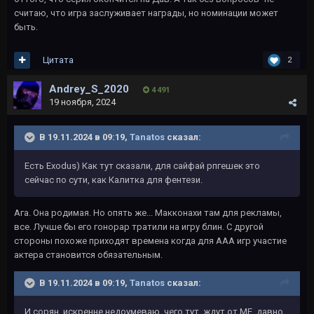
считаю, что игра заслуживает награды, но номинации может
быть.
Цитата
2
Andrey_S_2020
4 491
19 ноября, 2024
В 19.11.2024 в 09:19,
Tanatos
сказал:
Есть Exodus) Как тут сказали, для сайфай рпгешек это
сейчас по сути, как Калитка для фентези.
Ага. Она родимая. Но опять же... Макконахи там для рекламы,
все. Лучше бы его гонорар тратили на игру блин. С другой
стороны похоже приходят времена когда для ААА игр участие
актера становится обязательным.
В 19.11.2024 в 09:19,
Tanatos
сказал:
И сорян, искренне недоумеваю, чего тут ждут от ME, давно