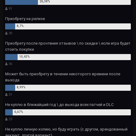
91
Приобрету на релизе
30
Приобрету после прочтения отзывов \ по скидке \ если игра будет
стоить покупки
36
Может быть приобрету в течении некоторого времени после
выхода
31
Не куплю в ближайший год \ до выхода всех патчей и DLC
23
Не куплю личную копию, но буду играть (с другом, арендованный
аккаунт, другой вариант)