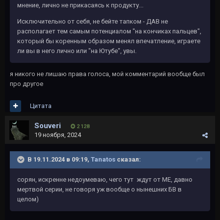
мнение, лично не прикасаясь к продукту...
Исключительно от себя, не бейте тапком - ДАВ не
располагает тем самым потенциалом "на кончиках пальцев",
который бы коренным образом менял впечатление, играете
ли вы в него лично или "на Ютубе", увы.
я никого не лишаю права голоса, мой комментарий вообще был
про другое
Цитата
Souveri
2 128
19 ноября, 2024
В 19.11.2024 в 09:19,
Tanatos
сказал:
сорян, искренне недоумеваю, чего тут ждут от ME, давно
мертвой серии, не говоря уж вообще о нынешних БВ в
целом)