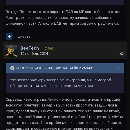
Вот да. После вот этого цирка в ДАВ за МЕ как то боязно стало.
Уже третья то проседать по качеству начинала особенно в
финальной части. А после ДАВ чет прям совсем страшненько.
Цитата
BeeTech
565
19 ноября, 2024
В 19.11.2024 в 09:08,
TaminaJarlin
сказал:
тут некоторые игру засирают не игравши, а я не могу об
обзоре составить мнение по первым минутам
Справедливости ради. Лично не могу похвастаться, что прошел
всю игру, "счетчик" замер на 20 часах - простите, задушился в
край, сделал паузу. Но стоит ли лишать тех, кто лично не играл,
права голоса? В наш стриминговый век "пройти игру на Ютубе" не
представляет какой-то проблемы - и человек вполне себе может
сформировать собственное мнение, лично не прикасаясь к