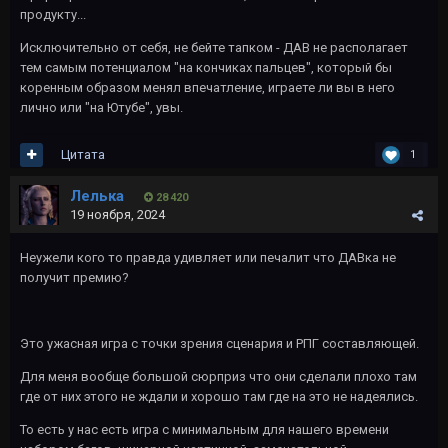
продукту...
Исключительно от себя, не бейте тапком - ДАВ не располагает
тем самым потенциалом "на кончиках пальцев", который бы
коренным образом менял впечатление, играете ли вы в него
лично или "на Ютубе", увы.
Цитата
1
Лелька
28 420
19 ноября, 2024
Неужели кого то правда удивляет или печалит что ДАВка не
получит премию?
Это ужасная игра с точки зрения сценария и РПГ составляющей.
Для меня вообще большой сюрприз что они сделали плохо там
где от них этого не ждали и хорошо там где на это не надеялись.
То есть у нас есть игра с минимальным для нашего времени