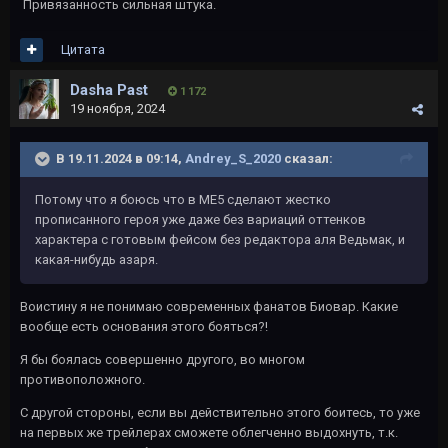
Привязанность сильная штука.
Цитата
Dasha Past
1 172
19 ноября, 2024
В 19.11.2024 в 09:14,
Andrey_S_2020
сказал:
Потому что я боюсь что в МЕ5 сделают жестко
прописанного героя уже даже без вариаций оттенков
характера с готовым фейсом без редактора аля Ведьмак, и
какая-нибудь азаря.
Воистину я не понимаю современных фанатов Биовар. Какие
вообще есть основания этого бояться?!
Я бы боялась совершенно другого, во многом
противоположного.
С другой стороны, если вы действительно этого боитесь, то уже
на первых же трейлерах сможете облегченно выдохнуть, т.к.