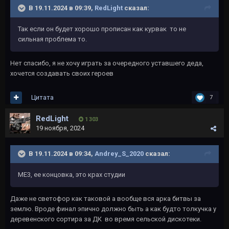
В 19.11.2024 в 09:39,
RedLight
сказал:
Так если он будет хорошо прописан как курвак то не
сильная проблема то.
Нет спасибо, я не хочу играть за очередного уставшего деда,
хочется создавать своих героев
Цитата
7
RedLight
1 303
19 ноября, 2024
В 19.11.2024 в 09:34,
Andrey_S_2020
сказал:
МЕ3, ее концовка, это крах студии
Даже не светофор как таковой а вообще вся арка битвы за
землю. Вроде финал эпично должно быть а как будто толкучка у
деревенского сортира за ДК во время сельской дискотеки.