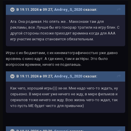
В 19.11.2024 в 09:27,
Andrey_S_2020
сказал:
Ага. Она родимая. Но опять же... Макконахи там для
рекламы, все. Лучше бы его гонорар тратили на игру блин. С
другой стороны похоже приходят времена когда для ААА
игр участие актера становится обязательным.
Игры с их бюджетами, с их кинематографичностью уже давно
вровень с кино идут. А где кино, там и актёры. Это было
вопросом времени, ничего не поделаешь.
В 19.11.2024 в 09:27,
Andrey_S_2020
сказал:
Как чего, хорошей игры))) хе-хе. Мне надо чего-то ждать, ну
серьезно. В мире книг уже ничего не жду, в мире фильмов и
сериалов тоже ничего не жду. Всю жизнь чего-то ждал, так
что пусть МЕ будет чисто для привычки)