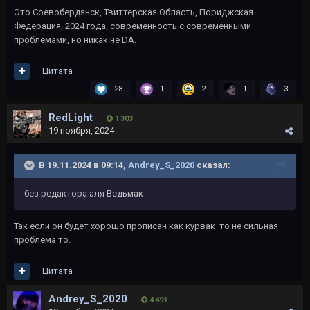
Это Соевобердянск, Твиттерская Область, Пориджская
Федерация, 2024 года, современность с современными
проблемами, но никак не DA.
Цитата
28
1
2
1
3
RedLight
1 303
19 ноября, 2024
В 19.11.2024 в 09:14,
Andrey_S_2020
сказал:
без редактора аля Ведьмак
Так если он будет хорошо прописан как курвак то не сильная
проблема то.
Цитата
Andrey_S_2020
4 491