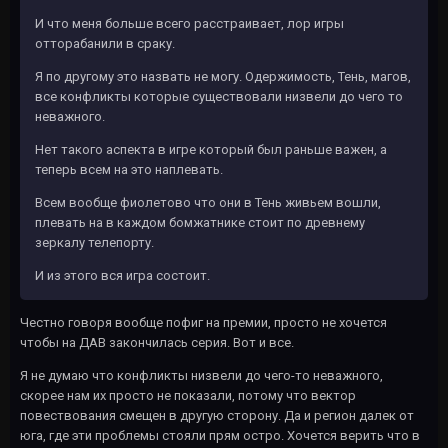
И что меня больше всего расстраивает, лор игры
отторабанили в сраку.
Я по другому это назвать не могу. Одержимость, Тень, магов,
все конфликты которые существовали низвели до чего то
неважного.
Нет такого аспекта в игре который был раньше важен, а
теперь всем на это наплевать.
Всем вообще фиолетово что они в Тень живьем вошли,
плевать на в каждом бомжатнике стоит по древнему
зеркалу телепорту.
И из этого вся игра состоит.
Честно говоря вообще пофиг на премии, просто не хочется
чтобы на ДАВ закончилась серия. Вот и все.
Я не думаю что конфликты низвели до чего-то неважного,
скорее нам их просто не показали, потому что вектор
повествования смещен в другую сторону. Да и регион далек от
юга, где эти проблемы стояли прям остро. Хочется верить что в