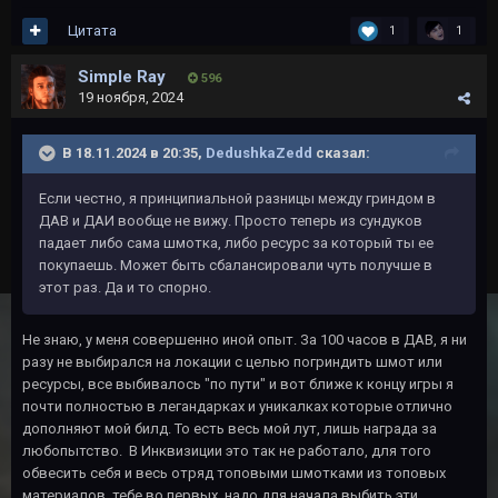
Цитата
1
1
Simple Ray
596
19 ноября, 2024
В 18.11.2024 в 20:35,
DedushkaZedd
сказал:
Если честно, я принципиальной разницы между гриндом в
ДАВ и ДАИ вообще не вижу. Просто теперь из сундуков
падает либо сама шмотка, либо ресурс за который ты ее
покупаешь. Может быть сбалансировали чуть получше в
этот раз. Да и то спорно.
Не знаю, у меня совершенно иной опыт. За 100 часов в ДАВ, я ни
разу не выбирался на локации с целью погриндить шмот или
ресурсы, все выбивалось "по пути" и вот ближе к концу игры я
почти полностью в легандарках и уникалках которые отлично
дополняют мой билд. То есть весь мой лут, лишь награда за
любопытство. В Инквизиции это так не работало, для того
обвесить себя и весь отряд топовыми шмотками из топовых
материалов, тебе во первых, надо для начала выбить эти