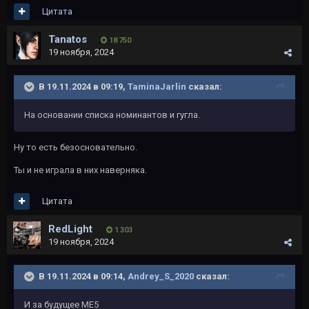
Цитата
Tanatos
18 750
19 ноября, 2024
В 19.11.2024 в 09:19,
TaminaJarlin
сказал:
На основании списка номинантов и гугла.
Ну то есть безосновательно.
Ты и не играла в них наверняка.
Цитата
RedLight
1 303
19 ноября, 2024
В 19.11.2024 в 09:14,
Andrey_S_2020
сказал:
И за будущее МЕ5