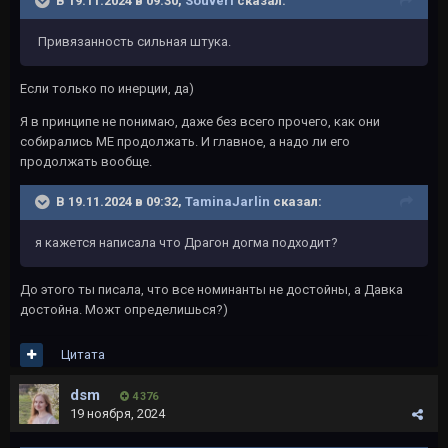
В 19.11.2024 в 09:30,
Souveri
сказал:
Привязанность сильная штука.
Если только по инерции, да)
Я в принципе не понимаю, даже без всего прочего, как они
собирались ME продолжать. И главное, а надо ли его
продолжать вообще.
В 19.11.2024 в 09:32,
TaminaJarlin
сказал:
я кажется написала что Драгон догма подходит?
До этого ты писала, что все номинанты не достойны, а Давка
достойна. Можт определишься?)
Цитата
dsm
4 376
19 ноября, 2024