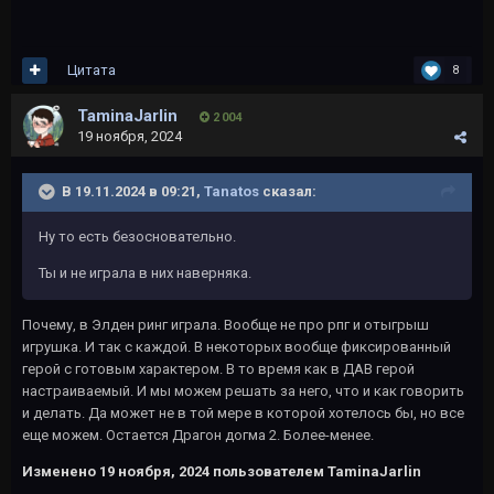
Цитата
8
TaminaJarlin
2 004
19 ноября, 2024
В 19.11.2024 в 09:21,
Tanatos
сказал:
Ну то есть безосновательно.
Ты и не играла в них наверняка.
Почему, в Элден ринг играла. Вообще не про рпг и отыгрыш
игрушка. И так с каждой. В некоторых вообще фиксированный
герой с готовым характером. В то время как в ДАВ герой
настраиваемый. И мы можем решать за него, что и как говорить
и делать. Да может не в той мере в которой хотелось бы, но все
еще можем. Остается Драгон догма 2. Более-менее.
Изменено
19 ноября, 2024
пользователем TaminaJarlin