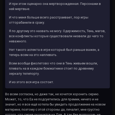
И при этом сценарно она мертворожденная. Персонажи в
ней мертвые.
И что меня больше всего расстраивает, лор игры
отторабанили в сраку.
Я по другому это назвать не могу. Одержимость, Тень, магов,
все конфликты которые существовали низвели до чего то
неважного.
Нет такого аспекта в игре который был раньше важен, а
теперь всем на это наплевать.
Всем вообще фиолетово что они в Тень живьем вошли,
плевать на в каждом бомжатнике стоит по древнему
зеркалу телепорту.
И из этого вся игра состоит.
Во всем согласна, но даже так, не хочется хоронить серию.
Может, то, что Еа не подсуетились для премии, ничего и не
значит, но я все ещё хотела бы увидеть продолжение на новом
материке, поэтому с этой стороны да, печалит, мне грустно
оттого, что серия окончится на Дав. А так без вопросов- не