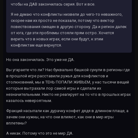
чтобы на ДАВ закончилась серия. Вот и все.
Я не думаю что конфликты низвели до чего-то неважного,
скорее нам их просто не показали, потому что вектор
повествования смещен в другую сторону. Да и регион далек
от юга, где эти проблемы стояли прям остро. Хочется
верить что в новых играх, если они будут, к этим
конфликтам еще вернутся.
Но она закончилась. Это уже не ДА.
Вы угараете что ли? Нас буквально башкой сунули в регионы где
в прошлой игре расставили ружья для конфликтов и
столкновений, мы в ТЕНЬ ПОПАЛИ ЖИВЬЕМ, у нас тысячи вещей
которые вытрахали лор самой игры и сделали их
незначительными. Никто не реагирует на то что в прошлых играх
казалось невероятным.
Фракций насыпали как дурачку конфет дядя в длинном плаще, а
зачем они нужны, на что они влияют, как они в мир игры
вплетены?
А никак. Потому что это не мир ДА.