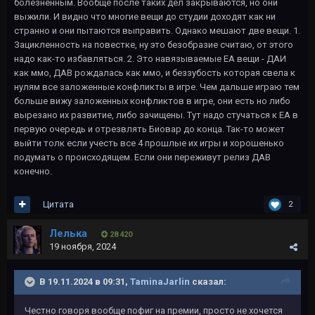
болезненным. Вообще после таких дел закрываются, но они
выжили. И видно что многие вещи до студии доходят как ни
странно и они пытаются выправить. Однако мешают две вещи. 1.
Зацикленность на повестке, ну это безобразие считаю, от этого
надо как-то избавляться. 2. Это навязываемые ЕА вещи - ДАИ
как ммо, ДАВ рождалась как ммо, и беззубость которая свела к
нулям все заложенные конфликты в игре. Чем дальше играю тем
больше вижу заложенных конфликтов в игре, они есть но либо
вырезано их развитие, либо зачищены. Тут надо стучаться к ЕА в
первую очередь и отрезвлять Биовар до конца. Так-то может
выйти толк если учесть все 4 прошлые их игры и хорошенько
подумать о происходящем. Если они переживут релиз ДАВ
конечно.
Цитата
2
Лелька
28 420
19 ноября, 2024
В 19.11.2024 в 09:31,
TaminaJarlin
сказал:
Честно говоря вообще пофиг на премии, просто не хочется