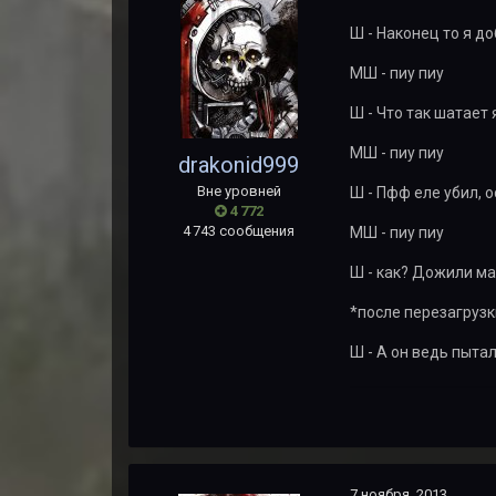
Ш - Наконец то я д
МШ - пиу пиу
Ш - Что так шатает 
МШ - пиу пиу
drakonid999
Вне уровней
Ш - Пфф еле убил, 
4 772
4 743 сообщения
МШ - пиу пиу
Ш - как? Дожили ма
*после перезагрузк
Ш - А он ведь пытал
7 ноября, 2013