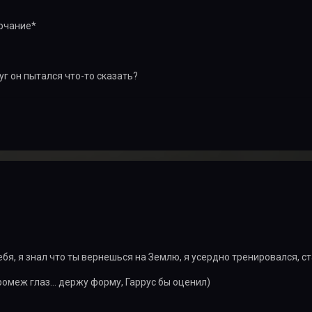
рчание*
руг он пытался что-то сказать?
ебя, я знал что ты вернешься на Землю, я усердно тренировался, ст
ромеж глаз... держу форму, Гаррус бы оценил)