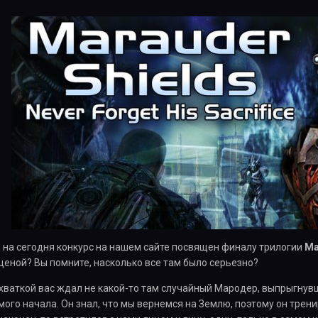
 на сегодня конкурс на нашем сайте посвящен финалу трилогии
Ma
еной? Вы помните, насколько все там было серьезно?
ваткой вас ждал не какой-то там случайный Мародер, выпрыгнувш
амого начала. Он знал, что мы вернемся на Землю, поэтому он трен