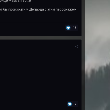
онце Mass Effect 3!
мог бы произойти у Шепарда с этим персонажем
18
9