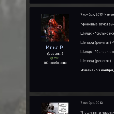
7 ноября, 2013
(измен
*фоновые звуки вы
Шилдс - *сильно и
Шепард (ренегат) -*
Илья Р.
Шилдс - *более четко
Уровень: 5
205
Шепард (ренегат) -
182 сообщения
Изменено
7 ноября,
7 ноября, 2013
*После пяти часов 