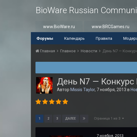
BioWare Russian Communi
www.BioWare.ru
www.BRCGames.ru
Форумы
Календарь
Правила
Модер
Главная
Главное
Новости
День N7 — Конкур
День N7 — Конкурс
Автор
Missis Taylor
,
7 ноября, 2013
в
Но
Страница 1 из 3
1
2
3
ДАЛЕЕ
7 ноября, 2013