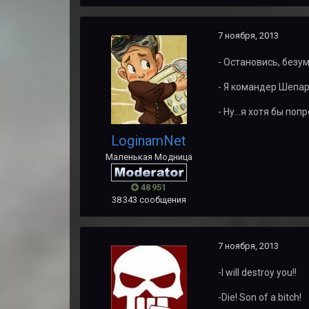
7 ноября, 2013
- Остановись, безум
- Я командер Шепар
- Ну...я хотя бы попр
LoginamNet
Маленькая Модница
48 951
38 343 сообщения
7 ноября, 2013
-I will destroy you!!
-Die! Son of a bitch!