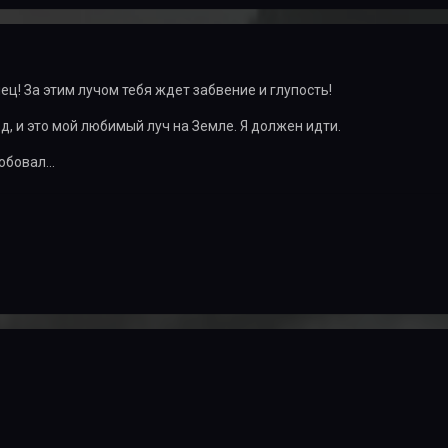
ец! За этим лучом тебя ждет забвение и глупость!
д, и это мой любимый луч на Земле. Я должен идти.
обовал...