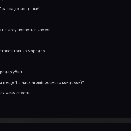
обрался до концовки!
я не могу попасть в хасков!
остался только мародер.
родер убил..
и и еще 1,5 часа игры(просмотр концовок)*
ся меня спасти..