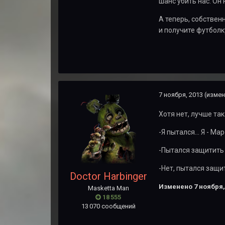
шанс убить нас. Он 
А теперь, собствен
и получите футбол
7 ноября, 2013
(измен
Хотя нет, лучше так
-Я пытался... Я - М
-Пытался защитить
-Нет, пытался защит
Doctor Harbinger
Изменено
7 ноября,
Masketta Man
18 555
13 070 сообщений