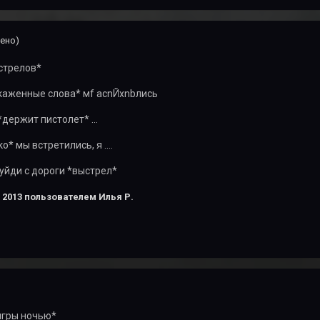
ено)
стрелов*
скаженные слова* мf аcnЙхnbлись
держит пистолет* ...
* мы встретились, я ....
 уйди с дороги *выстрел*
 2013
пользователем Илья Р.
игры ночью*