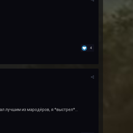
4
ал лучшим из мародёров, я *выстрел*...