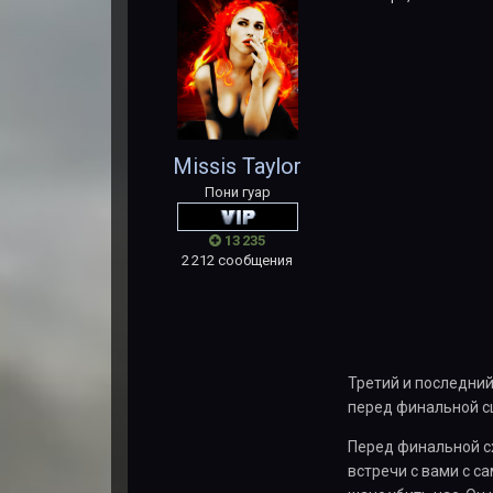
Missis Taylor
Пони гуар
13 235
2 212 сообщения
Третий и последний
перед финальной сц
Перед финальной сх
встречи с вами с с