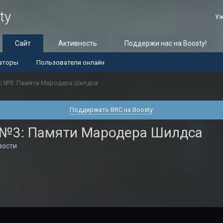
ty
Уж
Сайт
Активность
Поддержи нас на Boosty!
аторы
Пользователи онлайн
с №3: Памяти Мародера Шилдса
Поддержать BRC на Boosty
 №3: Памяти Мародера Шилдса
вости