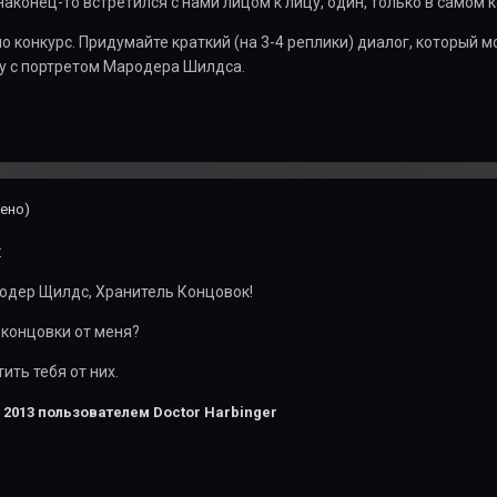
наконец-то встретился с нами лицом к лицу, один, только в самом к
но конкурс. Придумайте краткий (на 3-4 реплики) диалог, который 
ку с портретом Мародера Шилдса.
ено)
:
ародер Щилдс, Хранитель Концовок!
 концовки от меня?
ить тебя от них.
 2013
пользователем Doctor Harbinger