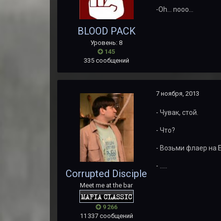
-Oh... nooo...
BLOOD PACK
Уровень: 8
145
335 сообщений
7 ноября, 2013
- Чувак, стой.
- Что?
- Возьми флаер на 
- .....
Corrupted Disciple
Meet me at the bar
9 266
11 337 сообщений