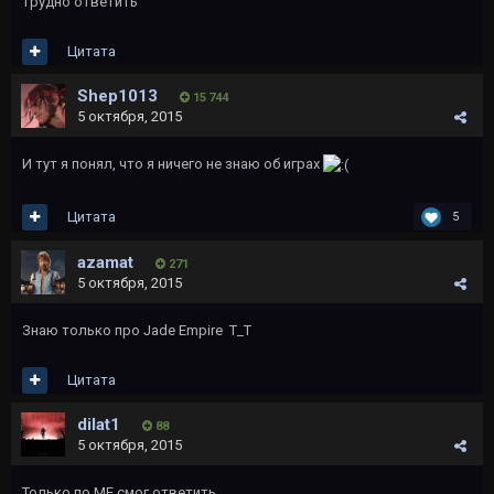
трудно ответить
Цитата
Shep1013
15 744
5 октября, 2015
И тут я понял, что я ничего не знаю об играх
Цитата
5
azamat
271
5 октября, 2015
Знаю только про Jade Empire T_T
Цитата
dilat1
88
5 октября, 2015
Только по ME смог ответить...