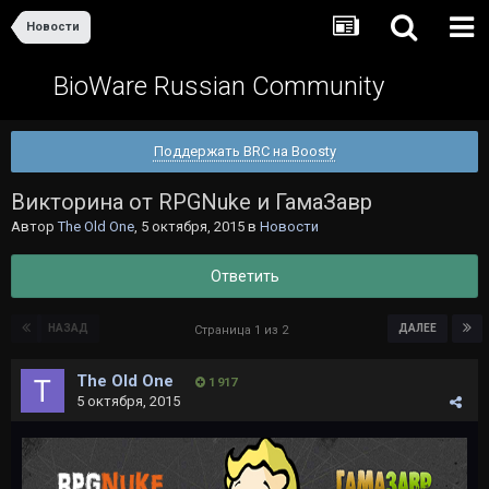
Новости
BioWare Russian Community
Поддержать BRC на Boosty
Викторина от RPGNuke и ГамаЗавр
Автор
The Old One
,
5 октября, 2015
в
Новости
Ответить
НАЗАД
ДАЛЕЕ
Страница 1 из 2
The Old One
1 917
5 октября, 2015