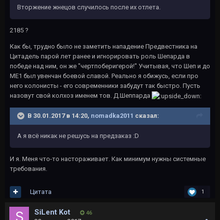
Вторжение жнецов случилось после их отлета.
2185 ?
Как бы, трудно было не заметить нападение Предвестника на
Цитадель парой лет ранее и игнорировать роль Шепарда в
победе над ним, он же "чертпоберигерой!" Учитывая, что Шеп и до
МЕ1 был увенчан боевой славой. Реально я обижусь, если про
него колонисты - его современники забудут так быстро. Пусть
назовут свой колхоз именем тов. Д.Шеппарда
В 30.01.2017 в 14:20,
nomadka2011
сказал:
А я всё никак не решусь на предзаказ :D
И я. Меня что-то настораживает. Как минимум нужны системные
требования.
Цитата
1
SiLent Kot
46