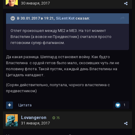
30 января, 2017
В 30.01.2017 в 19:21,
SiLent Kot
сказал:
Отлет произошел между ME2 и ME3. На тот момент
Властелин (а вовсе не Предвестник) считался просто
гетовским супер-флагманом.
Да какая разница. Шеппард остановил войну. Как будто
Властелина с ордой гетов было мало, скосивших чуть ли не
половину флота. Такой пустяк, каждый день Властелины на
Цитадель нападают.
(Сорян действительно, попутала, чорного властелина с
предвестником)
Цитата
1
Lovangeron
75
31 января, 2017