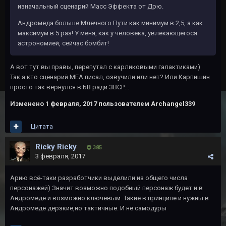
изначальный сценарий Масс Эффекта от Дрю.
Андромеда больше Млечного Пути как минимум в 2,5, а как
максимум в 5 раз! У меня, как у человека, увлекающегося
астрономией, сейчас бомбит!
А вот тут вы правы, перепутал с карликовыми галактиками)
Так а кто сценарий МЕА писал, озвучили или нет? Или Карпишин
просто так вернулся в БВ ради ЗВСР...
Изменено
1 февраля, 2017
пользователем Archangel339
Цитата
Ricky Ricky
385
3 февраля, 2017
Арию всё-таки разработчики выделили из общего числа
персонажей) Значит возможно подобный персонаж будет и в
Андромеде и возможно ключевым. Такие в принципе и нужны в
Андромеде дерзкие,но тактичные. И не самодуры