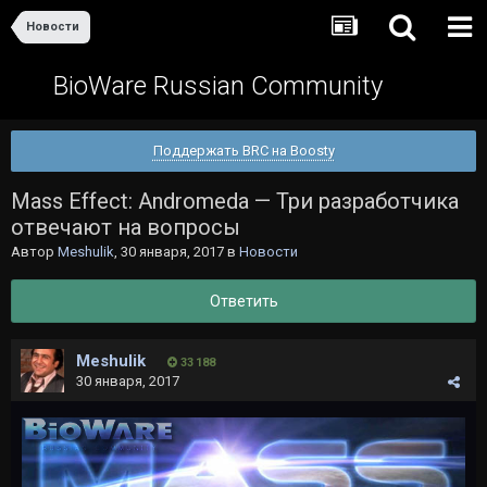
Новости
BioWare Russian Community
Поддержать BRC на Boosty
Mass Effect: Andromeda — Три разработчика
отвечают на вопросы
Автор
Meshulik
,
30 января, 2017
в
Новости
Ответить
Meshulik
33 188
30 января, 2017