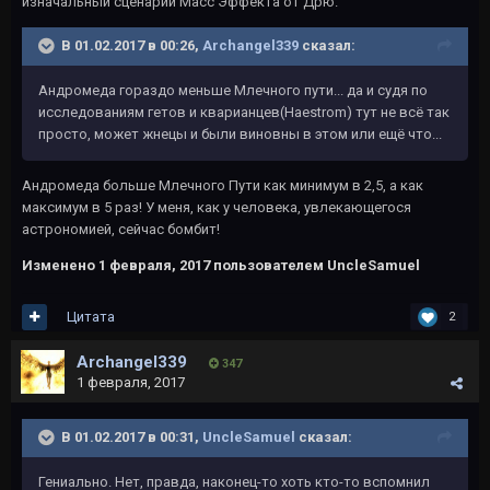
изначальный сценарий Масс Эффекта от Дрю.
В 01.02.2017 в 00:26,
Archangel339
сказал:
Андромеда гораздо меньше Млечного пути... да и судя по
исследованиям гетов и кварианцев(Haestrom) тут не всё так
просто, может жнецы и были виновны в этом или ещё что...
Андромеда больше Млечного Пути как минимум в 2,5, а как
максимум в 5 раз! У меня, как у человека, увлекающегося
астрономией, сейчас бомбит!
Изменено
1 февраля, 2017
пользователем UncleSamuel
Цитата
2
Archangel339
347
1 февраля, 2017
В 01.02.2017 в 00:31,
UncleSamuel
сказал:
Гениально. Нет, правда, наконец-то хоть кто-то вспомнил