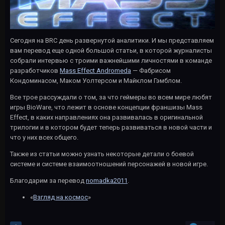
Сегодня на BRC день развернутой аналитики. И мы представляем
вам перевод еще одной большой статьи, в которой журналисты
собрали интервью с троими важнейшими личностями в команде
разработчиков
Mass Effect Andromeda
— Фабрисом
Кондоминасом, Маком Уолтерсом и Майклом Гэмблом.
Все трое рассуждали о том, за что геймеры во всем мире любят
игры BioWare, что лежит в основе концепции франшизы Mass
Effect, в каких направлениях она развивалась в оригинальной
трилогии и в котором будет теперь развиваться в новой части и
что у них всех общего.
Также из статьи можно узнать некоторые детали о боевой
системе и системе взаимоотношений персонажей в новой игре.
Благодарим за перевод
nomadka2011
.
«
Взгляд на космос
»