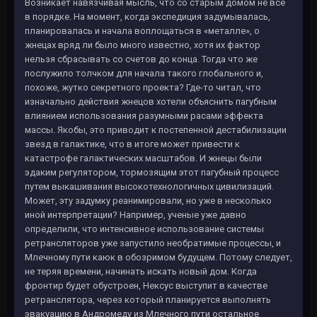
Возникает навязчивая мысль, что со старым домом не все
в порядке. На момент, когда экспедиция задумывалась,
планировалась и начала воплощаться в «металле», о
жнецах вряд ли было много известно, хотя их фактор
нельзя сбрасывать со счетов до конца. Тогда что же
послужило толчком для начала такого глобального и,
похоже, жутко секретного проекта? Где-то читал, что
изначально действия жнецов хотели объяснить пагубным
влиянием использования разумными расами эффекта
массы. Якобы, это приводит к постепенной дестабилизации
звезд в галактике, что в итоге может привести к
катастрофе галактических масштабов. И жнецы были
эдаким регулятором, тормозящим этот пагубный процесс
путем выкашивания высокотехнологичных цивилизаций.
Может, эту задумку реанимировали, но уже в несколько
иной интерпретации? Например, ученые уже давно
определили, что интенсивное использование системы
ретрансляторов уже запустило необратимые процессы, и
Млечному пути каюк в обозримом будущем. Потому следует,
не теряя времени, начинать искать новый дом. Когда
фронтир будет обустроен, Нексус выступит в качестве
ретранслятора, через который планируется выполнять
эвакуацию в Андромеду из Млечного пути остальное