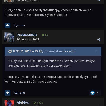
Я жду больше инфы по мультиплееру, чтобы решить какую
версию брать: Делюкс или Суперделюкс.)
Цитата
IrishmanINC
79
30 января, 2017
В 30.01.2017 в 15:06,
Illusive Man
сказал:
Я жду больше инфы по мультиплееру, чтобы решить какую
версию брать: Делюкс или Суперделюкс.)
Везет вам. Узнать бы какие системные требования будут, чтоб
хотя бы заказать обычную версию.
Цитата
6
AleNes
1 374