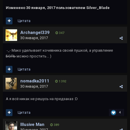
Изменено
30 января, 2017
пользователем Silver_Blade
Цитата
Archangel339
347
30 января, 2017
-_- Мако уделывает кочевника своей пушкой, а управление
БОЛЬ
можно простить... )
Цитата
nomadka2011
1 392
30 января, 2017
А я всё никак не решусь на предзаказ :D
Цитата
4
Illusive Man
389
30 января, 2017