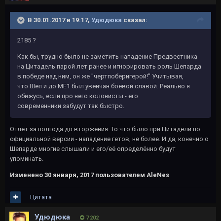
В 30.01.2017 в 19:17,
Удюдюка
сказал:
2185 ?
Как бы, трудно было не заметить нападение Предвестника
на Цитадель парой лет ранее и игнорировать роль Шепарда
в победе над ним, он же "чертпоберигерой!" Учитывая,
что Шеп и до МЕ1 был увенчан боевой славой. Реально я
обижусь, если про него колонисты - его
современники забудут так быстро.
Отлет за полгода до вторжения. То что было при Цитадели по
официальной версии - нападение гетов, не более. И да, конечно о
Шепарде многие слышали и его/её определённо будут
упоминать.
Изменено
30 января, 2017
пользователем AleNes
Цитата
Удюдюка
7 202