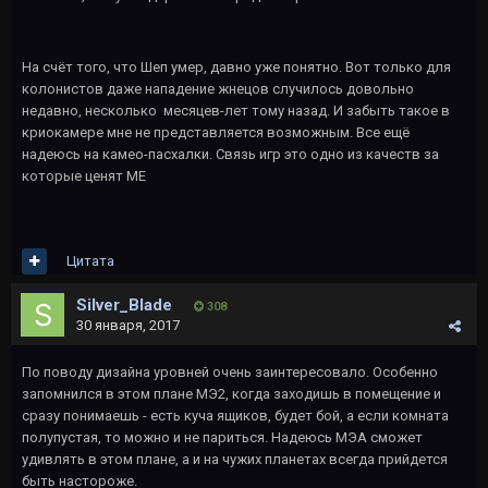
На счёт того, что Шеп умер, давно уже понятно. Вот только для
колонистов даже нападение жнецов случилось довольно
недавно, несколько месяцев-лет тому назад. И забыть такое в
криокамере мне не представляется возможным. Все ещё
надеюсь на камео-пасхалки. Связь игр это одно из качеств за
которые ценят МЕ
Цитата
Silver_Blade
308
30 января, 2017
По поводу дизайна уровней очень заинтересовало. Особенно
запомнился в этом плане МЭ2, когда заходишь в помещение и
сразу понимаешь - есть куча ящиков, будет бой, а если комната
полупустая, то можно и не париться. Надеюсь МЭА сможет
удивлять в этом плане, а и на чужих планетах всегда прийдется
быть настороже.