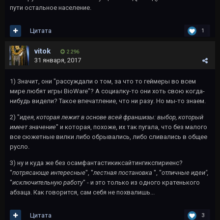
пути остальное население.
Цитата
1
vitok
2 296
31 января, 2017
1) Значит, они "рассуждали о том, за что то геймеры во всем
мире любят игры BioWare"? А социалку-то они хоть свою когда-
нибудь видели? Такое впечатление, что ни разу. Но мы-то знаем.
2) "
идея, которая лежит в основе всей франшизы: выбор, который
имеет значение
" и которая, похоже, их так пугала, что без малого
все сюжетные вилки либо обрывались, либо сливались в общее
русло.
3) ну и куда же без осамфантастикиксайтингикспириенс?
"
потрясающе интересные
", "
лестная постановка
", "
отличные идеи",
"
исключительную работу
" - и это только из одного кратенького
абзаца. Как говорится, сам себя не похвалишь...
Цитата
3