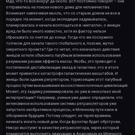
Мда, что-то все вокруг да около. Вот постоянно говорят – они
отправились на поиски нового дома для человечества.
Возникает навязчивая мысль, что со старым домом не все в
порядке. На момент, когда экспедиция задумывалась,
планировалась и начала воплощаться в «металле», о жнецах
вряд ли было много известно, хотя их фактор нельзя
сбрасывать со счетов до конца. Тогда что же послужило
толчком для начала такого глобального и, похоже, жутко
секретного проекта? Где-то читал, что изначально действия
жнецов хотели объяснить пагубным влиянием использования
разумными расами эффекта массы. Якобы, это приводит к
постепенной дестабилизации звезд в галактике, что в итоге
может привести к катастрофе галактических масштабов. И
жнецы были эдаким регулятором, тормозящим этот пагубный
процесс путем выкашивания высокотехнологичных цивилизаций.
Может, эту задумку реанимировали, но уже в несколько иной
интерпретации? Например, ученые уже давно определили, что
интенсивное использование системы ретрансляторов уже
запустило необратимые процессы, и Млечному пути каюк в
обозримом будущем. Потому следует, не теряя времени,
начинать искать новый дом. Когда фронтир будет обустроен,
Нексус выступит в качестве ретранслятора, через который
планируется выполнять эвакуацию в Андромеду из Млечного