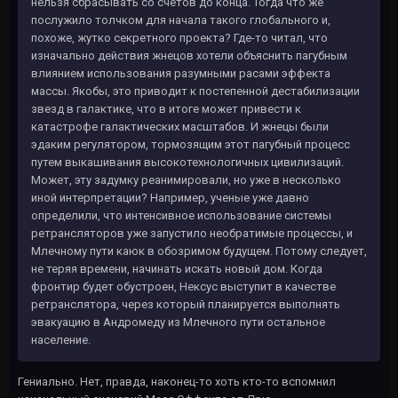
нельзя сбрасывать со счетов до конца. Тогда что же
послужило толчком для начала такого глобального и,
похоже, жутко секретного проекта? Где-то читал, что
изначально действия жнецов хотели объяснить пагубным
влиянием использования разумными расами эффекта
массы. Якобы, это приводит к постепенной дестабилизации
звезд в галактике, что в итоге может привести к
катастрофе галактических масштабов. И жнецы были
эдаким регулятором, тормозящим этот пагубный процесс
путем выкашивания высокотехнологичных цивилизаций.
Может, эту задумку реанимировали, но уже в несколько
иной интерпретации? Например, ученые уже давно
определили, что интенсивное использование системы
ретрансляторов уже запустило необратимые процессы, и
Млечному пути каюк в обозримом будущем. Потому следует,
не теряя времени, начинать искать новый дом. Когда
фронтир будет обустроен, Нексус выступит в качестве
ретранслятора, через который планируется выполнять
эвакуацию в Андромеду из Млечного пути остальное
население.
Гениально. Нет, правда, наконец-то хоть кто-то вспомнил