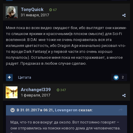
TonyQuick
67
31 января, 2017
Меня пока во всех видео смущают бои, ибо выглядят они какими-
то слишком яркими и красочными(в плохом смысле) для Sci-Fi
вселенной. В DAI мне тоже не очень понравилась вся эта
излишняя цветастость, ибо Dragon Age изначально рисовал что-
то вроде Dark Fantasy( и у первой части это очень хорошо
получалось). Остальное меня пока не настораживает, а многое
радует. Предзаказ в любом случае сделаю.
Цитата
2
Archangel339
347
1 февраля, 2017
В 31.01.2017 в 06:21,
Lovangeron
сказал:
Мда, что-то все вокруг да около. Вот постоянно говорят –
они отправились на поиски нового дома для человечества.