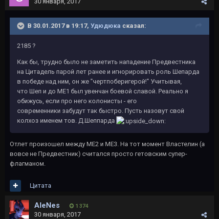
30 января, 2017
В 30.01.2017 в 19:17,
Удюдюка
сказал:
2185 ?
Как бы, трудно было не заметить нападение Предвестника
на Цитадель парой лет ранее и игнорировать роль Шепарда
в победе над ним, он же "чертпоберигерой!" Учитывая,
что Шеп и до МЕ1 был увенчан боевой славой. Реально я
обижусь, если про него колонисты - его
современники забудут так быстро. Пусть назовут свой
колхоз именем тов. Д.Шеппарда
Отлет произошел между ME2 и ME3. На тот момент Властелин (а
вовсе не Предвестник) считался просто гетовским супер-
флагманом.
Цитата
AleNes
1 374
30 января, 2017