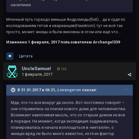
население.
Млечный путь гораздо меньше Андромеды(fixit)... да и судя по
исследованиям гетов и кварианцев(Haestrom) тут не всё так
просто, может жнецы и были виновны в этом или ещё что...
Изменено
1 февраля, 2017
пользователем Archangel339
Цитата
UncleSamuel
132
1 февраля, 2017
В 31.01.2017 в 06:21,
Lovangeron
сказал:
Мда, что-то все вокруг да около. Вот постоянно говорят –
они отправились на поиски нового дома для человечества.
Возникает навязчивая мысль, что со старым домом не все
в порядке. На момент, когда экспедиция задумывалась,
планировалась и начала воплощаться в «металле», о
жнецах вряд ли было много известно, хотя их фактор