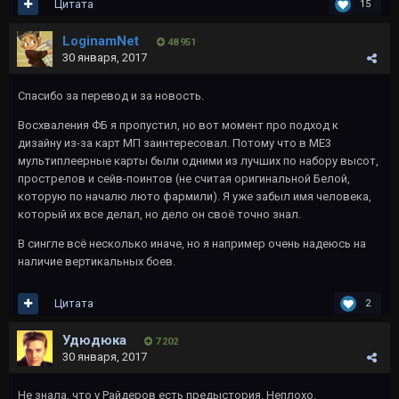
Цитата
15
LoginamNet
48 951
30 января, 2017
Спасибо за перевод и за новость.
Восхваления ФБ я пропустил, но вот момент про подход к
дизайну из-за карт МП заинтересовал. Потому что в МЕ3
мультиплеерные карты были одними из лучших по набору высот,
прострелов и сейв-поинтов (не считая оригинальной Белой,
которую по началю люто фармили). Я уже забыл имя человека,
который их все делал, но дело он своё точно знал.
В сингле всё несколько иначе, но я например очень надеюсь на
наличие вертикальных боев.
Цитата
2
Удюдюка
7 202
30 января, 2017
Не знала, что у Райдеров есть предыстория. Неплохо.