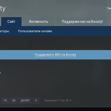
ty
Уж
Сайт
Активность
Поддержи нас на Boosty!
аторы
Пользователи онлайн
Поддержать BRC на Boosty
n
Страница 17 из 20
19
20
ДАЛЕЕ