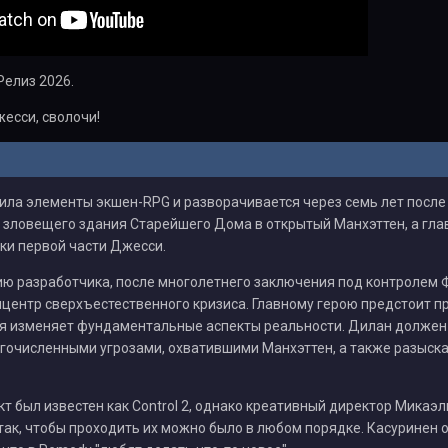
Релиз 2026.
жесси, сволочи!
ила элементы экшен-RPG и разворачивается через семь лет после
 зловещего здания Старейшего Дома в открытый Манхэттен, а гла
ки первой части Джесси.
ию разработчика, после многолетнего заключения под контролем
ицентр сверхъестественного кризиса. Главному герою предстоит п
ая изменяет фундаментальные аспекты реальности. Дилан должен
огочисленными угрозами, охватившими Манхэттен, а также разыск
т был известен как Control 2, однако креативный директор Микаэл
ак, чтобы проходить их можно было в любом порядке. Касуринен 