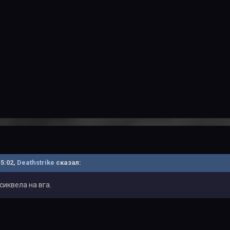
15:02,
Deathstrike
сказал:
сиквела на вга.