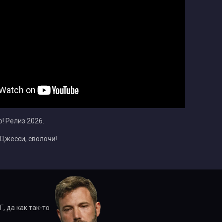
! Релиз 2026.
 Джесси, сволочи!
, да как так-то