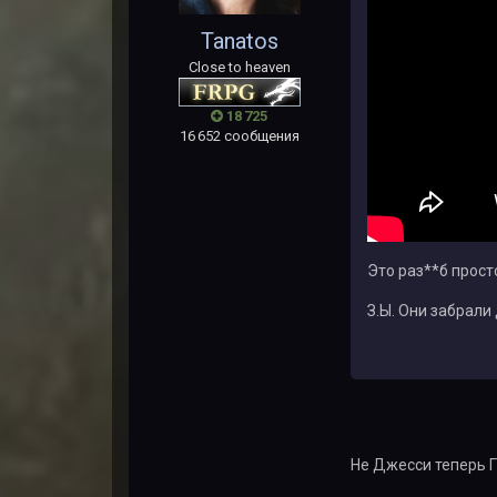
Tanatos
Close to heaven
18 725
16 652 сообщения
Это раз**б просто
З.Ы. Они забрали
Не Джесси теперь ГГ