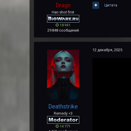
Dragn
Цитата
Han shot first
18 941
29 848 сообщений
12 декабря, 2025
Deathstrike
Remedy <3
14 771