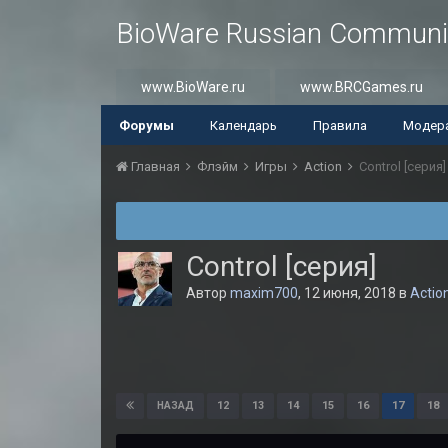
BioWare Russian Communi
www.BioWare.ru
www.BRCGames.ru
Форумы
Календарь
Правила
Модер
Главная
Флэйм
Игры
Action
Control [серия]
Control [серия]
Автор
maxim700
,
12 июня, 2018
в
Actio
12
13
14
15
16
17
18
НАЗАД