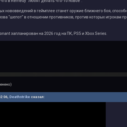
, что в Remedy "любят делать что-то новое".
ых нововведений в геймплее станет оружие ближнего боя, способ
ова "шепот" в отношении противников, против которых игрокам п
onant запланирован на 2026 год на ПК, PS5 и Xbox Series.
енено)
02:06,
Deathstrike
сказал: