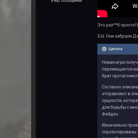
4 462 сообщения
Это раз**б просто! 
З.Ы. Они забрали Д
Цитата
Новая игра получ
перемещается из
брат протагонист
Согласно описан
отправляют в эп
сущности, котор
для борьбы с мн
Фейден.
Изначально проек
спроектированы т