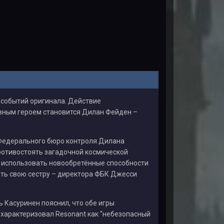
 событий оригинала. Действие
вным героем становится Дилан Фейден –
 Федерального бюро контроля Дилана
ротивостоять загадочной космической
 использовать новообретённые способности
ать свою сестру – директора ФБК Джесси
ь Касуринен пояснил, что обе игры
охарактеризовал Resonant как "небезопасный