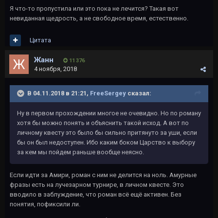
Я что-то пропустила или это пока не лечится? Такая вот
невиданная щедрость, а не свободное время, естественно.
Цитата
Жанн
11 376
4 ноября, 2018
В 04.11.2018 в 21:21,
FreeSergey
сказал:
Ну в первом прохождении многое не очевидно. Но по роману
хотя бы можно понять и объяснить такой исход. А вот по
личному квесту это было бы сильно притянуто за уши, если
бы он был недоступен. Ибо каким боком Царство к выбору
за кем мы пойдем раньше вообще неясно.
Если идти за Амири, роман с ним не делится на ноль. Амурные
фразы есть на лучезарном турнире, в личном квесте. Это
вводило в заблуждение, что роман всё ещё активен. Без
понятия, пофиксили ли.