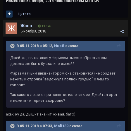
Изменено
5 ноября, 2018
пользователем Mali139
Цитата
Жанн
11 376
5 ноября, 2018
В 05.11.2018 в 05:12,
ИнаЯ
сказал:
Джейтал, выжившая у Нириссы вместе с Тристианом,
должна же быть буквально живой?
Фаразма (чьим инквизитором она становится) не создает
нежить и строчка "вздохнула полной грудью" о чем то
говорит
Так какого лешего при попытке излечить ее, Джейтал орет :
я нежить - и теряет здоровье?
ахах, ну да, дышит значит живая. баг х)
В 05.11.2018 в 07:33,
Mali139
сказал: