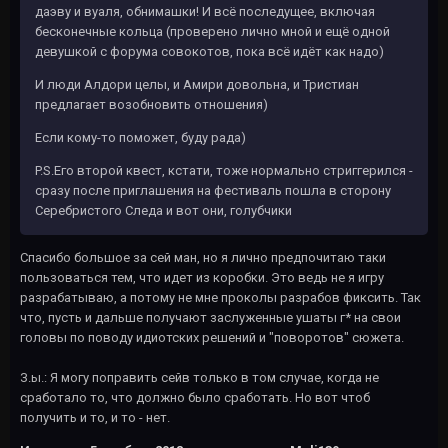
даэву и вуаля, обнимашки! И всё последущее, включая
бесконечные кольца (проверено лично мной и ещё одной
девушкой с форума совокотов, пока всё идёт как надо)
И люди Алдори целы, и Амири довольна, и Тристиан
предлагает возобновить отношения)
Если кому-то поможет, буду рада)
P.S.Его второй квест, кстати, тоже нормально стриггерился -
сразу после приглашения на фестиваль пошла в сторону
Серебристого Следа и вот они, голубчики
Спасибо большое за сей ман, но я лично предпочитаю таки
пользоваться тем, что идет из коробки. Это ведь не я игру
разрабатываю, а потому не мне проколы разрабов фиксить. Так
что, пусть и дальше получают заслуженные ушаты г* на свои
головы по поводу идиотских решений и "поворотов" сюжета.
З.ы.: Я могу поправить сейв только в том случае, когда не
сработало то, что должно было сработать. Но вот чтоб
получить и то, и то - нет.