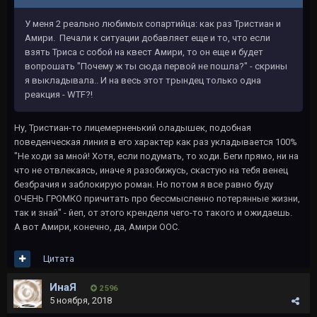
У меня 2 реально любимых сопартийца: как раз Тристиан и
Амири. Печали к ситуации добавляет еще и то, что если
взять Триса с собой на квест Амири, то он еще и будет
вопрошать "Почему ж ты сюда первой не пошла?" - скрины
я выкладывала.. И на весь этот трындец только одна
реакция - WTF?!
Ну, Тристиан-то лицемерненький оладышек, подобная
поведенческая линия в его характер как раз укладывается 100%
"Не ходи за мной! Хотя, если подумать, то ходи. Беги прямо, ни на
что не отвлекаясь, иначе я разобижусь, скастую на тебя венец
безбрачия и заблокирую роман. Но потом я все равно буду
ОЧЕНЬ ГРОМКО причитать про бессмысленно потерянные жизни,
так и знай" - йеп, от этого кренделя чего-то такого и ожидаешь.
А вот Амири, конечно, да, Амири ООС.
Цитата
ИнаЯ
2 596
5 ноября, 2018