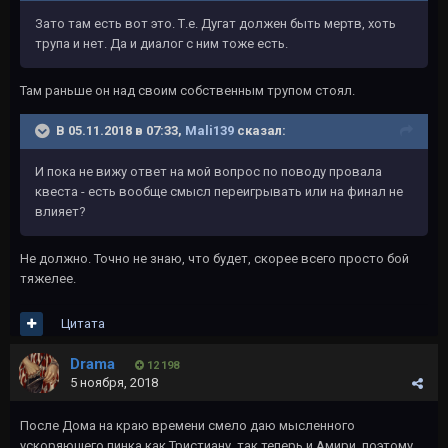
Зато там есть вот это. Т.е. Дугат должен быть мертв, хоть
трупа и нет. Да и диалог с ним тоже есть.
Там раньше он над своим собственным трупом стоял.
В 05.11.2018 в 07:33,
Mali139
сказал:
И пока не вижу ответ на мой вопрос по поводу провала
квеста - есть вообще смысл переигрывать или на финал не
влияет?
Не должно. Точно не знаю, что будет, скорее всего просто бой
тяжелее.
Цитата
Drama
12 198
5 ноября, 2018
После Дома на краю времени смело даю мысленного
ускоряющего пинка как Тристиану, так теперь и Амири, поэтому