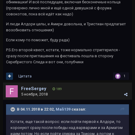
обнимашки! И всё последущее, включая бесконечные кольца
(проверено лично мной и ещё одной девушкой с форума
совокотов, пока всё идёт как надо)
И люди Алдори целы, и Амири довольна, и Тристиан предлагает
возобновить отношения)
Если кому-то поможет, буду рада)
P.S.Его второй квест, кстати, тоже нормально стриггерился -
сразу после приглашения на фестиваль пошла в сторону
Серебристого Следа и вот они, голубчики
Цитата
1
FreeSergey
189
5 ноября, 2018
В 04.11.2018 в 22:02,
Mali139
сказал:
Кстати, еще такой вопрос: если пойти первой к Алдори, то
коронуют сразу после победы над варварами и за Армагом
идем потом. Но если пойти сперва за Трисом, а потом к