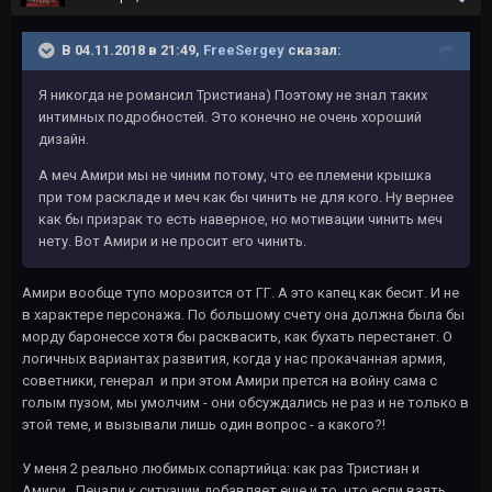
В 04.11.2018 в 21:49,
FreeSergey
сказал:
Я никогда не романсил Тристиана) Поэтому не знал таких
интимных подробностей. Это конечно не очень хороший
дизайн.
А меч Амири мы не чиним потому, что ее племени крышка
при том раскладе и меч как бы чинить не для кого. Ну вернее
как бы призрак то есть наверное, но мотивации чинить меч
нету. Вот Амири и не просит его чинить.
Амири вообще тупо морозится от ГГ. А это капец как бесит. И не
в характере персонажа. По большому счету она должна была бы
морду баронессе хотя бы расквасить, как бухать перестанет. О
логичных вариантах развития, когда у нас прокачанная армия,
советники, генерал и при этом Амири прется на войну сама с
голым пузом, мы умолчим - они обсуждались не раз и не только в
этой теме, и вызывали лишь один вопрос - а какого?!
У меня 2 реально любимых сопартийца: как раз Тристиан и
Амири. Печали к ситуации добавляет еще и то, что если взять