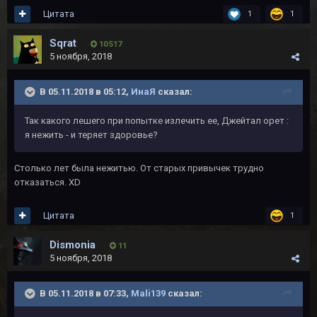
Цитата
1
1
Sqrat
10 517
5 ноября, 2018
В 05.11.2018 в 05:12,
ИнаЯ
сказал:
Так какого лешего при попытке излечить ее, Джейтал орет :
я нежить - и теряет здоровье?
Столько лет была нежитью. От старых привычек трудно
отказаться. XD
Цитата
1
Dismonia
11
5 ноября, 2018
В 05.11.2018 в 07:33,
Mali139
сказал: