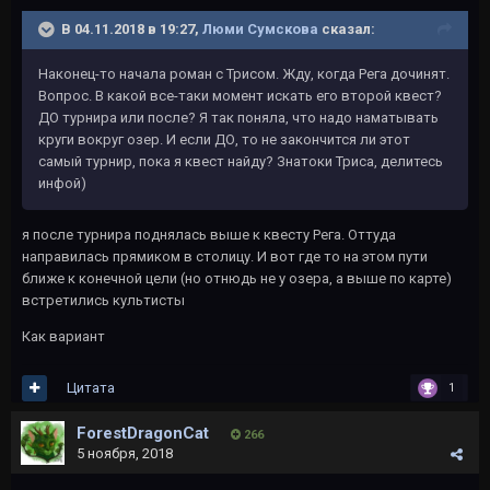
В 04.11.2018 в 19:27,
Люми Сумскова
сказал:
Наконец-то начала роман с Трисом. Жду, когда Рега дочинят.
Вопрос. В какой все-таки момент искать его второй квест?
ДО турнира или после? Я так поняла, что надо наматывать
круги вокруг озер. И если ДО, то не закончится ли этот
самый турнир, пока я квест найду? Знатоки Триса, делитесь
инфой)
я после турнира поднялась выше к квесту Рега. Оттуда
направилась прямиком в столицу. И вот где то на этом пути
ближе к конечной цели (но отнюдь не у озера, а выше по карте)
встретились культисты
Как вариант
Цитата
1
ForestDragonCat
266
5 ноября, 2018