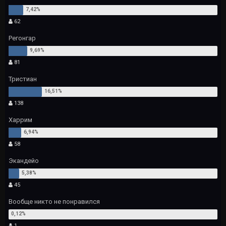
62
Регонгар
81
Тристиан
138
Харрим
58
Экандейо
45
Вообще никто не понравился
1