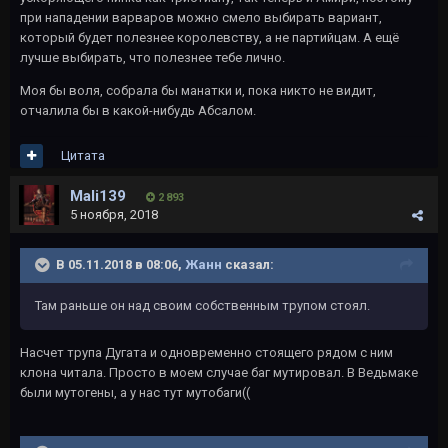
при нападении варваров можно смело выбирать вариант,
который будет полезнее королевству, а не партийцам. А ещё
лучше выбирать, что полезнее тебе лично.
Моя бы воля, собрала бы манатки и, пока никто не видит,
отчалила бы в какой-нибудь Абсалом.
Цитата
Mali139
2 893
5 ноября, 2018
В 05.11.2018 в 08:06,
Жанн
сказал:
Там раньше он над своим собственным трупом стоял.
Насчет трупа Дугата и одновременно стоящего рядом с ним
клона читала. Просто в моем случае баг мутировал. В Ведьмаке
были мутогены, а у нас тут мутобаги((