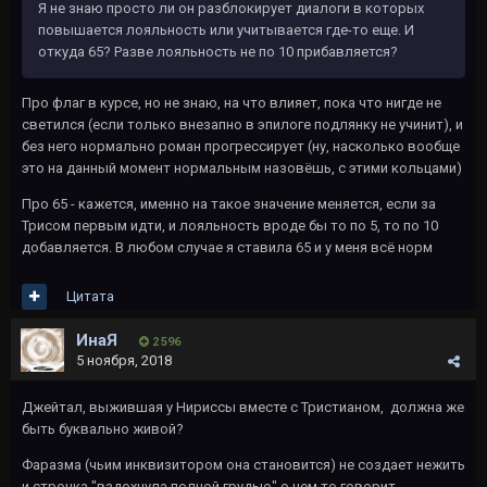
Я не знаю просто ли он разблокирует диалоги в которых
повышается лояльность или учитывается где-то еще. И
откуда 65? Разве лояльность не по 10 прибавляется?
Про флаг в курсе, но не знаю, на что влияет, пока что нигде не
светился (если только внезапно в эпилоге подлянку не учинит), и
без него нормально роман прогрессирует (ну, насколько вообще
это на данный момент нормальным назовёшь, с этими кольцами)
Про 65 - кажется, именно на такое значение меняется, если за
Трисом первым идти, и лояльность вроде бы то по 5, то по 10
добавляется. В любом случае я ставила 65 и у меня всё норм
Цитата
ИнаЯ
2 596
5 ноября, 2018
Джейтал, выжившая у Нириссы вместе с Тристианом, должна же
быть буквально живой?
Фаразма (чьим инквизитором она становится) не создает нежить
и строчка "вздохнула полной грудью" о чем то говорит