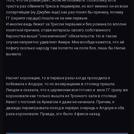
того, что он роман рвет, если не побежать. Поскольку хоть
триста раз обвините Триса в лицемерии, но вот именно он из всех
сопартийцев (ну Джубик еще) как раз понял бы причину, почему
ГГ (скрипя сердце) пошла не за ним первым.
И многие ведь бежат за Трисом первыми и без романа по вполне
понятной причине, ставя интересы своего собственного
баронства выше "союзнических" обязательств. Но в таком
случае неприятно удивляет Амири. Мне вообще кажется, что ей
пофигу сколько народу там полегло на поле боя, лишь бы Нилак
выжила.
Насчет коронации, то в первые разы когда проходила и
побежала к Алдори, то по возвращении в столицу пришла
Линдзи и сказала, что к церемонии все готово и мою ГГ сразу же
короновали как только вышла из Тронного зала в столице.
Квест с погоней за Армагом я даже не начинала. Причем, я
дважды переигрывала поход в первую очередь к Алдори и оба
раза короновали. Правда, это было 4 фикса назад.