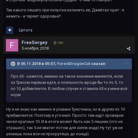
Так какого лешего при попытке излечить ее, Джейтал орет : я
нежить - и теряет здоровье?
Цитата
FreeSergey
189
5 ноября, 2018
В 05.11.2018 в 05:07,
ForestDragonCat
сказал:
Про 65 - кажется, именно на такое значение меняется, если
за Трисом первым идти, и лояльность вроде бы то по 5, то
по 10 добавляется. В любом случае я ставила 65 и у меня всё
норм
Ну я не знаю как именно в романе Тристиана, но в других по 10
прибавляется. Поэтому и уточнил. Просто там идут проверки
чисел кратных 10. И в итоге может быть как 5 лишних (что не
страшно), так 5 не хватит потом для хэппи энда) Ну тут уж не
узнаешь пока все не прокрутишь до конца)