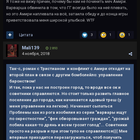
Я тоже не вижу причин, почему бы нам не починить меч Амири.
Варварша обвинила в том, что ГГ всегда было на неё плевать,
но это Амири наплевала на всё, затаила обиду и до конца игры
приветствовала меня широкой улыбкой. WTF
Цитата
3
1
1
Mali139
2 893
4 ноября, 2018
Так-с, роман с Тристианом и конфликт с Амири отходят на
второй план в связи с другим бомболейло: управление
баронством!
И так, пока у нас не построен город, то вроде все ок и
советники справляются. Но стоит только развить главное
поселение до города, как начинается адовый треш (у
меня управление на легком). Начинают сыпаться
Проблемы как из рога изобилия из серии "варвары ищут
по окрестностям", "фея обворовывает граждан", "урожай
побила какая-то дрянь и всем грозит голод"... Советники
просто на разрыв и при этом тупо не справляются((( Мне
впервые приходится перезагружаться, чтоб получить