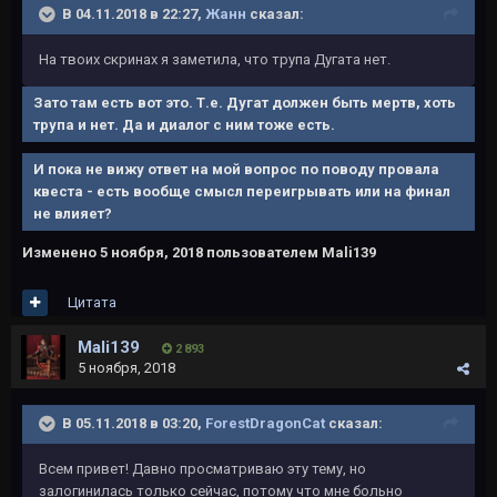
В 04.11.2018 в 22:27,
Жанн
сказал:
На твоих скринах я заметила, что трупа Дугата нет.
Зато там есть вот это. Т.е. Дугат должен быть мертв, хоть
трупа и нет. Да и диалог с ним тоже есть.
И пока не вижу ответ на мой вопрос по поводу провала
квеста - есть вообще смысл переигрывать или на финал
не влияет?
Изменено
5 ноября, 2018
пользователем Mali139
Цитата
Mali139
2 893
5 ноября, 2018
В 05.11.2018 в 03:20,
ForestDragonCat
сказал:
Всем привет! Давно просматриваю эту тему, но
залогинилась только сейчас, потому что мне больно