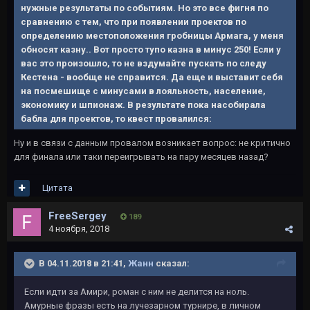
нужные результаты по событиям. Но это все фигня по
сравнению с тем, что при появлении проектов по
определению местоположения гробницы Армага, у меня
обносят казну.. Вот просто тупо казна в минус 250! Если у
вас это произошло, то не вздумайте пускать по следу
Кестена - вообще не справится. Да еще и выставит себя
на посмешище с минусами в лояльность, население,
экономику и шпионаж. В результате пока насобирала
бабла для проектов, то квест провалился:
Ну и в связи с данным провалом возникает вопрос: не критично
для финала или таки переигрывать на пару месяцев назад?
Цитата
FreeSergey
189
4 ноября, 2018
В 04.11.2018 в 21:41,
Жанн
сказал:
Если идти за Амири, роман с ним не делится на ноль.
Амурные фразы есть на лучезарном турнире, в личном