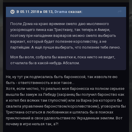
В 05.11.2018 в 08:13,
Drama
сказал:
После Дома на краю времени смело даю мысленного
ускоряющего пинка как Тристиану, так теперь и Амири,
поэтому при нападении варваров можно смело выбирать
вариант, который будет полезнее королевству, а не
партийцам. А ещё лучше выбирать, что полезнее тебе лично.
Моя бы воля, собрала бы манатки и, пока никто не видит,
отчалила бы в какой-нибудь Абсалом.
Не, ну тут уж подписались быть баронессой, так извольте ею
быть - ответственность и все такое...
Хотя, если честно, то реально моя баронесса на полном серьезе
вышла бы замуж за Лебеду (засранец бы получил баронство как
и хотел без всяких там глупостей) или за Варна (на которого бы
свалила управление баронством/королевствоим), уговорила бы
Тристиана остаться в любовниках и шлялась бы в поисках
приключений в свое удовольствие по Украденным землям. Вот
почему в игре нельзя так, а?!