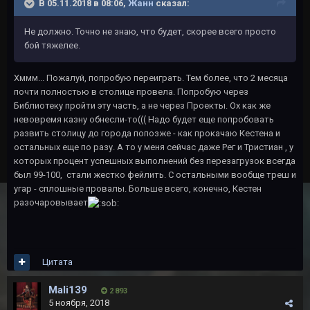
В 05.11.2018 в 08:06,
Жанн
сказал:
Не должно. Точно не знаю, что будет, скорее всего просто
бой тяжелее.
Хммм... Пожалуй, попробую переиграть. Тем более, что 2 месяца
почти полностью в столице провела. Попробую через
Библиотеку пройти эту часть, а не через Проекты. Ох как же
невовремя казну обнесли-то((( Надо будет еще попробовать
развить столицу до города попозже - как прокачаю Кестена и
остальных еще по разу. А то у меня сейчас даже Рег и Тристиан , у
которых процент успешных выполнений без перезагрузок всегда
был 99-100, стали жестко фейлить. С остальными вообще треш и
угар - сплошные провалы. Больше всего, конечно, Кестен
разочаровывает
Цитата
Mali139
2 893
5 ноября, 2018