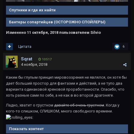
Спутники и где их найти
Бантеры сопартийцев (ОСТОРОЖНО СПОЙЛЕРЫ)
Изменено
11 октября, 2018
пользователем Silvio
Цитата
6
Sqrat
10 517
4 ноября, 2018
Каким бы глупым принцип мировоззрения не являлся, он хотя бы
дает больший простор для фантазии и действий, а не тупо два
варианта одинаковой хреновой проработанности. Спасибо, что
хоть разные сами по себе, а не как в во второй драгоняге.
Ладно, хватит о грустном
давайте об очень грустном
. Когда у
кого-то слишком, СЛИШКОМ, много свободного времени.
Показать контент