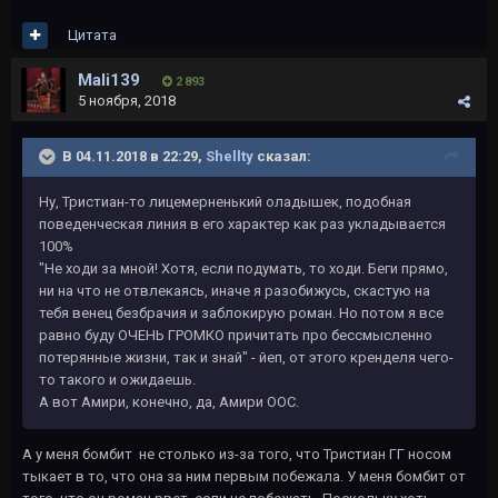
Цитата
Mali139
2 893
5 ноября, 2018
В 04.11.2018 в 22:29,
Shellty
сказал:
Ну, Тристиан-то лицемерненький оладышек, подобная
поведенческая линия в его характер как раз укладывается
100%
"Не ходи за мной! Хотя, если подумать, то ходи. Беги прямо,
ни на что не отвлекаясь, иначе я разобижусь, скастую на
тебя венец безбрачия и заблокирую роман. Но потом я все
равно буду ОЧЕНЬ ГРОМКО причитать про бессмысленно
потерянные жизни, так и знай" - йеп, от этого кренделя чего-
то такого и ожидаешь.
А вот Амири, конечно, да, Амири ООС.
А у меня бомбит не столько из-за того, что Тристиан ГГ носом
тыкает в то, что она за ним первым побежала. У меня бомбит от