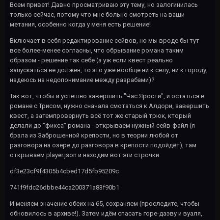
Всем привет! Давно просматриваю эту тему, но залогинилась
только сейчас, потому что мне больно смотреть на ваши
метания, особенно когда у меня есть решение!
Включает в себя редактирование сейвов, но мы вроде бы тут
все более-менее согласны, что обрывание романа таким
образом - решение так себе (а уж если квест реально
запускаться не должен, то это уже вообще ни к селу, ни к городу,
надеюсь на недопонимание между разрабами)?
Так вот, чтобы и успешно завершить "Час Ярости", и остаться в
романе с Трисом, нужно сначала смотаться к Алдори, завершить
квест, а затемпровернуть всё тот же старый трюк, кторый
делали до "фикса" романа - открываем нужный сейв-файл (я
брала из Заброшенной крепости, но в теории любой от
разговора на озере до разговора в крепости подойдёт), там
открываем player.json и находим вот эти строчки
df3e23cf9f4305b4cbed17d5fb95209c
741f9fdc26dbbe44ca200371a83f90b1
И меняем значение обеих на 65, сохраняем (проследите, чтобы
обновилось в архиве!). Затем идём спасать горе-даэву и вуаля,