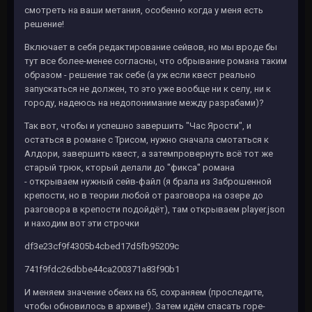
смотреть на ваши метания, особенно когда у меня есть
решение!
Включает в себя редактирование сейвов, но мы вроде бы
тут все более-менее согласны, что обрывание романа таким
образом - решение так себе (а уж если квест реально
запускаться не должен, то это уже вообще ни к селу, ни к
городу, надеюсь на недопонимание между разрабами)?
Так вот, чтобы и успешно завершить "Час Ярости", и
остаться в романе с Трисом, нужно сначала смотаться к
Алдори, завершить квест, а затемпровернуть всё тот же
старый трюк, кторый делали до "фикса" романа
- открываем нужный сейв-файл (я брала из Заброшенной
крепости, но в теории любой от разговора на озере до
разговора в крепости подойдёт), там открываем player.json
и находим вот эти строчки
df3e23cf9f4305b4cbed17d5fb95209c
741f9fdc26dbbe44ca200371a83f90b1
И меняем значение обеих на 65, сохраняем (проследите,
чтобы обновилось в архиве!). Затем идём спасать горе-