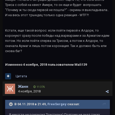
Триса с собой на квест Амири, то он еще и будет вопрошать
"Почему ж ты сюда первой не пошла?" - скрины я выкладывала..
И на весь этот трындец только одна реакция - WTF?!
Кстати, еще такой вопрос: если пойти первой к Алдори, то
коронуют сразу после победы над варварами и за Армагом идем
потом. Но если пойти сперва за Трисом, а потом к Алдори, то
сначала Армаг и лишь потом коронация. Так и должно быть или
снова баг?
Изменено
4 ноября, 2018
пользователем Mali139
Цитата
Жанн
11 376
4 ноября, 2018
В 04.11.2018 в 21:49,
FreeSergey
сказал:
Я никогда не романсил Тристиана) Поэтому не знал таких