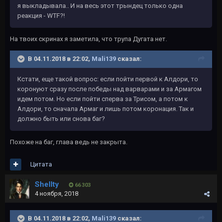
я выкладывала.. И на весь этот трындец только одна
реакция - WTF?!
На твоих скринах я заметила, что трупа Дугата нет.
В 04.11.2018 в 22:02,
Mali139
сказал:
Кстати, еще такой вопрос: если пойти первой к Алдори, то
коронуют сразу после победы над варварами и за Армагом
идем потом. Но если пойти сперва за Трисом, а потом к
Алдори, то сначала Армаг и лишь потом коронация. Так и
должно быть или снова баг?
Похоже на баг, глава ведь не закрыта.
Цитата
Shellty
66 303
4 ноября, 2018
В 04.11.2018 в 22:02,
Mali139
сказал: