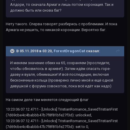
Алдори, то сначала Армаг и лишь потом коронация. Так и
должно быть или снова баг?
Нету такого. Сперва говорят разберись с проблемами. И пока
Армага не решить, то никакой коронации. Вероятно баг.
В 05.11.2018 в 03:20,
ForestDragonCat
сказал:
И меняем значение обеих на 65, сохраняем (проследите,
чтобы обновилось в архиве!). Затем идём спасать горе-
даэву и вуаля, обнимашки! И всё последущее, включая
бесконечные кольца (проверено лично мной и ещё одной
девушкой с форума совокотов, пока всё идёт как надо)
На самом деле там меняется следующий флаг
13:23:06 07.12.4711 - [Unlocks] TristianRomance_SavedTristianFirst
(7d69cbe4c4babbb47b7f8f81bfe27f3d): unlocked,
13:23:06 07.12.4711 - [Unlocks] TristianRomance_SavedTristianFirst
(7d69cbe4c4babbb47b7f8f81bfe27f3d): set to 0,