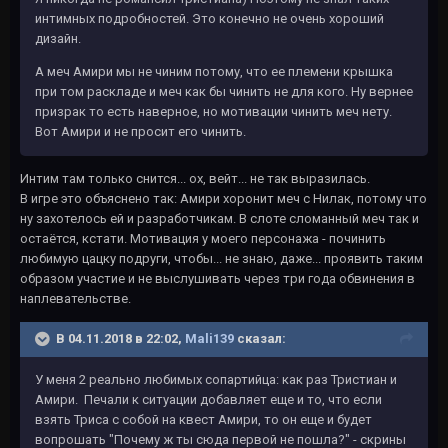
интимных подробностей. Это конечно не очень хороший
дизайн.
А меч Амири мы не чиним потому, что ее племени крышка
при том раскладе и меч как бы чинить не для кого. Ну вернее
призрак то есть наверное, но мотивации чинить меч нету.
Вот Амири и не просит его чинить.
Интим там только снится... ох, вейт... не так выразилась.
В игре это объяснено так: Амири хоронит меч с Нилак, потому что
ну захотелось ей и разработчикам. В слоте сломанный меч так и
остаётся, кстати. Мотивация у моего персонажа - починить
любимую цацку подруги, чтобы... не знаю, даже... проявить таким
образом участие и не выслушивать через три года обвинения в
наплевательстве.
В 04.11.2018 в 22:02,
Mali139
сказал:
У меня 2 реально любимых сопартийца: как раз Тристиан и
Амири. Печали к ситуации добавляет еще и то, что если
взять Триса с собой на квест Амири, то он еще и будет
вопрошать "Почему ж ты сюда первой не пошла?" - скрины