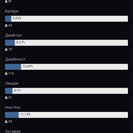
81
Валери
42
Джейтал
70
Джубилост
114
Линдзи
51
Нок-Нок
93
Октавия