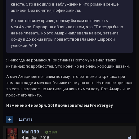
квесте. Это вводило в заблуждение, что роман всё ещё
активен. Без понятия, пофиксили ли.
Я тоже не вижу причин, почему бы нам не починить
меч Амири. Варварша обвинила в том, что ГГ всегда было
на неё плевать, но это Амири наплевала на всё, затаила
обиду и до конца игры приветствовала меня широкой
улыбкой. WTF
Я никогда не романсил Тристиана) Поэтому не знал таких
интимных подробностей. Это конечно не очень хороший дизайн.
А меч Амири мы не чиним потому, что ее племени крышка при
том раскладе и меч как бы чинить не для кого. Ну вернее призрак
то есть наверное, но мотивации чинить меч нету. Вот Амири и не
просит его чинить.
Изменено
4 ноября, 2018
пользователем FreeSergey
Цитата
Mali139
2 893
4 ноября, 2018