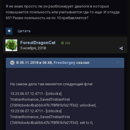
Я не знаю просто ли он разблокирует диалоги в которых
повышается лояльность или учитывается где-то еще. И откуда
65? Разве лояльность не по 10 прибавляется?
Цитата
ForestDragonCat
266
5 ноября, 2018
В 05.11.2018 в 04:48,
FreeSergey
сказал:
На самом деле там меняется следующий флаг
13:23:06 07.12.4711 - [Unlocks]
TristianRomance_SavedTristianFirst
(7d69cbe4c4babbb47b7f8f81bfe27f3d): unlocked,
13:23:06 07.12.4711 - [Unlocks]
TristianRomance_SavedTristianFirst
(7d69cbe4c4babbb47b7f8f81bfe27f3d): set to 0,