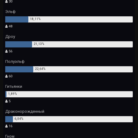
30
Эльф
48
Дроу
56
Полуэльф
60
Гитьянки
5
Драконорожденный
16
Гном