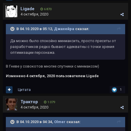
Ligade
6 870
4 октября, 2020
В 04.10.2020 в 05:12,
Джахейра
сказал:
Да можно было спокойно минмаксить, просто пресеты от
разработчиков редко бывают адекватны с точки зрения
оптимизации персонажа.
В Гневе у совокотов многие спутники с минмаксом)
Изменено
4 октября, 2020
пользователем Ligade
Цитата
1
Трактор
1 079
4 октября, 2020
В 04.10.2020 в 04:34,
Olmer
сказал: