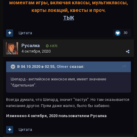
моментам игры, включая классы, мультиклассы,
карты локаций, квесты и проч.
ТЫК
Цитата
30
Русалка
4 875
4 октября, 2020
В 04.10.2020 в 02:55,
Olmer
сказал:
Шепард - английское женское имя, имеет значение
"бдительная".
Всегда думала, что Шепард, значит "пастух". Но там оказывается
написание другое. Прям даже жалко, было бы забавно.
Изменено
4 октября, 2020
пользователем Русалка
Цитата