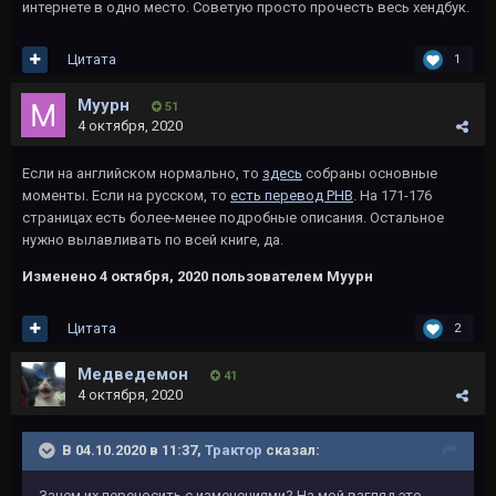
интернете в одно место. Советую просто прочесть весь хендбук.
Цитата
1
Муурн
51
4 октября, 2020
Если на английском нормально, то
здесь
собраны основные
моменты. Если на русском, то
есть перевод PHB
. На 171-176
страницах есть более-менее подробные описания. Остальное
нужно вылавливать по всей книге, да.
Изменено
4 октября, 2020
пользователем Муурн
Цитата
2
Медведемон
41
4 октября, 2020
В 04.10.2020 в 11:37,
Трактор
сказал:
Зачем их переносить с изменениями? На мой взгляд это