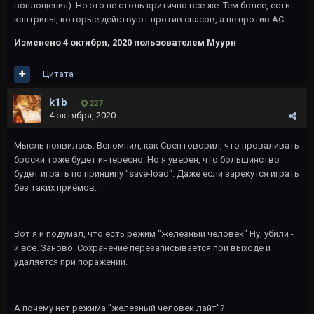
воплощения). Но это не столь критично все же. Тем более, есть
кантрипы, которые действуют против спасов, а не против AC.
Изменено
4 октября, 2020
пользователем Муурн
Цитата
k1b
227
4 октября, 2020
Мысль появилась. Вспомнил, как Свен говорил, что проваливать
броски тоже будет интересно. Но я уверен, что большинство
будет играть по принципу "save-load". Даже если зарекутся играть
без таких приёмов.
Вот я и подумал, что есть режим "железный человек" Ну, убили -
и всё. Заново. Сохранение перезаписывается при выходе и
удаляется при поражении.
А почему нет режима "железный человек лайт"?