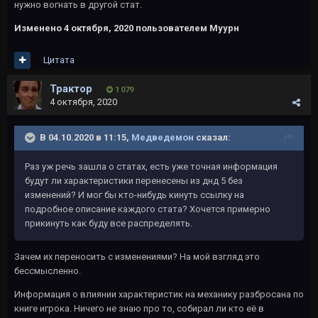
нужно вогнать в другой стат.
Изменено
4 октября, 2020
пользователем Муурн
Цитата
Трактор
1 079
4 октября, 2020
В 04.10.2020 в 11:15,
Медведемон
сказал:
Раз уж речь зашла о статах, есть уже точная информация
будут ли характеристики перенесены из днд 5 без
изменений? И мог бы кто-нибудь кинуть ссылку на
подробное описание каждого стата? Хочется примерно
прикинуть как буду все распределять.
Зачем их переносить с изменениями? На мой взгляд это
бессмысленно.
Информация о влиянии характеристик на механику разбросана по
книге игрока. Ничего не знаю про то, собирал ли кто её в