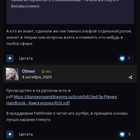
бессмысленно.
А кто их знает, сделали же они темных эльфов отдельной расой,
значит в теории они не прочь взять и поменять что-нибудь в
любой сфере.
Цитата
1
Olmer
866
4 октября, 2020
Руководство и на русском есть в
pdf
https://dungeonsanddragons.ru/bookfull/5ed/5e Players
Handbook - Книга игрока RUS.pdf
В преддверии Pathfinder я читал его рулбук, в принципе основы
лучше заранее глянуть.
Цитата
3