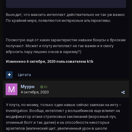
Выходит, что максить интеллект действительно не так уж важно.
По крайней мере, появляются интересные альтернативы.
Посмотрю ещё от каких характеристик навыки бонусы к броскам
получают. Может и плуту интеллект не так важен и я смогу
вбросить пару лишних очков в харизму?)
Изменено
4 октября, 2020
пользователем k1b
Цитата
Муурн
51
4 октября, 2020
У плута, по-моему, только один навык сейчас завязан на инту --
Investigation. Вообще, интеллект у волшебников еще влияет на
модификатор атаки стрелковых заклинаний (морозный луч,
огненный болт и так далее) и на способности некоторых
архетипов (магический щит, увеличенный урон в школе