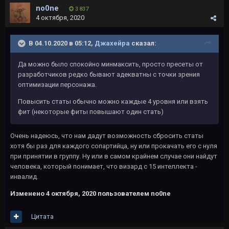
no0ne
3 837
4 октября, 2020
В 04.10.2020 в 05:12,
Джахейра
сказал:
Да можно было спокойно минмаксить, просто пресеты от
разработчиков редко бывают адекватны с точки зрения
оптимизации персонажа.
Повысить статы обычно можно каждые 4 уровня или взять
фит (некоторые фиты повышают один стать)
Очень надеюсь, что нам дадут возможность сбросить статы
хотя бы раз для каждого сопартийца, ну или прокачать его с нуля
при принятии в группу. Ну или в самом крайнем случае они найдут
человека, который понимает, что визард с 15 интеллекта -
инвалид.
Изменено
4 октября, 2020
пользователем no0ne
Цитата