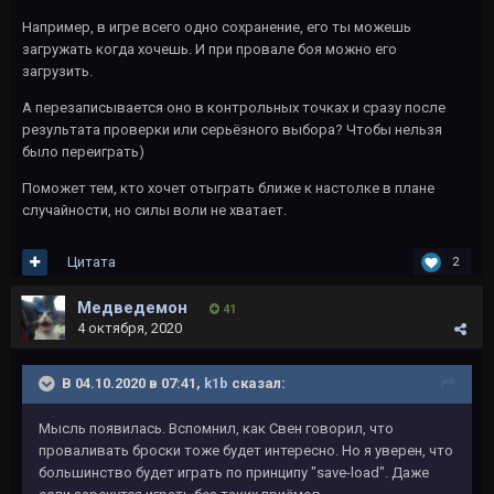
Например, в игре всего одно сохранение, его ты можешь
загружать когда хочешь. И при провале боя можно его
загрузить.
А перезаписывается оно в контрольных точках и сразу после
результата проверки или серьёзного выбора? Чтобы нельзя
было переиграть)
Поможет тем, кто хочет отыграть ближе к настолке в плане
случайности, но силы воли не хватает.
Цитата
2
Медведемон
41
4 октября, 2020
В 04.10.2020 в 07:41,
k1b
сказал:
Мысль появилась. Вспомнил, как Свен говорил, что
проваливать броски тоже будет интересно. Но я уверен, что
большинство будет играть по принципу "save-load". Даже