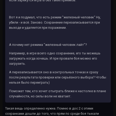
если зарекутся играть без таких приёмов.
Вот я и подумал, что есть режим "железный человек" Ну,
убили - и всё. Заново. Сохранение перезаписывается при
выходе и удаляется при поражении.
А почему нет режима "железный человек лайт"?
Например, в игре всего одно сохранение, его ты можешь
загружать когда хочешь. И при провале боя можно его
загрузить.
А перезаписывается оно в контрольных точках и сразу
после результата проверки или серьёзного выбора? Чтобы
нельзя было переиграть)
Поможет тем, кто хочет отыграть ближе к настолке в плане
случайности, но силы воли не хватает.
Такая вещь определенно нужна. Помню в дос 2 с этими
сохранками дошли до того, что прям по среди боя тыкали