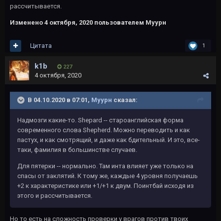
рассчитывается.
Изменено
4 октября, 2020
пользователем Муурн
Цитата
1
k1b
227
4 октября, 2020
В 04.10.2020 в 07:01,
Муурн
сказал:
Надмозги какие-то. Shepard -- староанглийская форма
современного слова Shepherd. Можно переводить и как
пастух, и как смотрящий, и даже как бдительный. И это, все-
таки, фамилия в большинстве случаев.
Для пятерки -- нормально. Там инта влияет уже только на
спасы от заклятий. К тому же, каждые 4 уровня получаешь
+2 к характеристике или +1/+1 к двум. Поинтбай исходя из
этого и рассчитывается.
Но то есть на сложность проверки у врагов против твоих