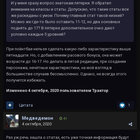
И у меня сразу вопрос знатокам пятерки. Я обратил
внимание на классы и статы. Допускаю, что такие статы все
же раскиданы с умом. Почему главный стат такой низкий?
Можно же где-то было оставить 11-12, но два основных
поднять до 17? В пятерке дополнительное очко дают
условно каждые 5 уровней?
При пойнтбае нельзя сделать какую-либо характеристику выше
пятнадцати. Но, с добавлением расового бонуса, она может
возрасти до 16-17. Но делать в пятой редакции, при создании
персонажа, нечётные характеристики, на мой взгляд в
большинстве случаев бессмысленно. Однако, не всегда этого
получится избежать.
Изменено
4 октября, 2020
пользователем Трактор
Цитата
1
Медведемон
41
4 октября, 2020
Раз уж речь зашла о статах, есть уже точная информация будут