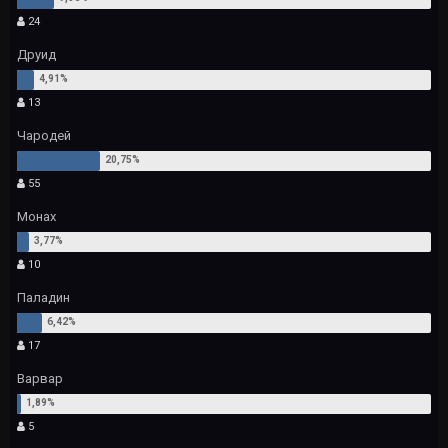
24
Друид
13
Чародей
55
Монах
10
Паладин
17
Варвар
5