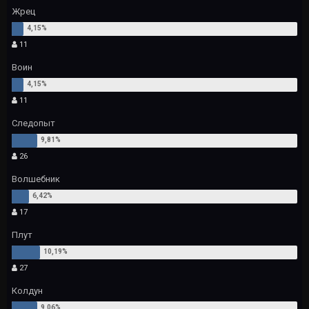
Жрец
11
Воин
11
Следопыт
26
Волшебник
17
Плут
27
Колдун