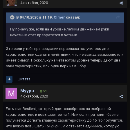
4 октября, 2020
В 04.10.2020 в 11:19,
Olmer
сказал:
Ну почему же, если на 4 уровне легким движением руки
нечетный стат превратится в четный.
Это если у тебя при создании персонажа получилось две
характеристики сделать нечётными, что не всегда возможно или
имеет смысл. Поскольку на четвёртом уровне теперь дают два
очка характеристик, или один перк на выбор.
Цитата
Муурн
51
4 октября, 2020
Есть фит Resilent, который дает спасбросок на выбранной
характеристике и повышает ее на 1. Или если при поинт-бае не
получается догнать главную характеристику до 16, то получится,
что нужно повышать 15+2+2+1. И останется единичка, которую