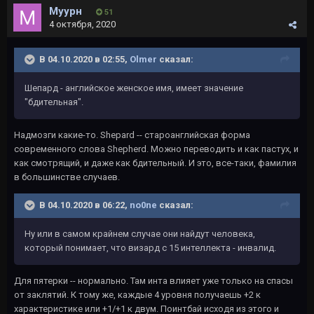
Муурн
51
4 октября, 2020
В 04.10.2020 в 02:55,
Olmer
сказал:
Шепард - английское женское имя, имеет значение
"бдительная".
Надмозги какие-то. Shepard -- староанглийская форма
современного слова Shepherd. Можно переводить и как пастух, и
как смотрящий, и даже как бдительный. И это, все-таки, фамилия
в большинстве случаев.
В 04.10.2020 в 06:22,
no0ne
сказал:
Ну или в самом крайнем случае они найдут человека,
который понимает, что визард с 15 интеллекта - инвалид.
Для пятерки -- нормально. Там инта влияет уже только на спасы
от заклятий. К тому же, каждые 4 уровня получаешь +2 к
характеристике или +1/+1 к двум. Поинтбай исходя из этого и