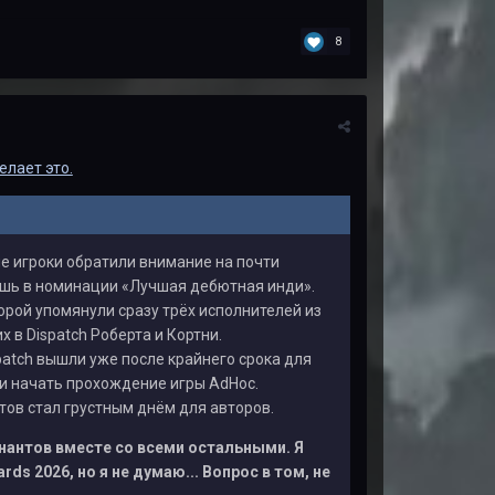
8
елает это.
е игроки обратили внимание на почти
лишь в номинации «Лучшая дебютная инди».
орой упомянули сразу трёх исполнителей из
х в Dispatch Роберта и Кортни.
patch вышли уже после крайнего срока для
ли начать прохождение игры AdHoc.
тов стал грустным днём для авторов.
инантов вместе со всеми остальными. Я
s 2026, но я не думаю... Вопрос в том, не