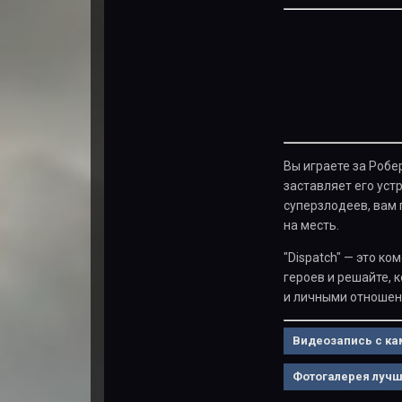
Вы играете за Робе
заставляет его устр
суперзлодеев, вам 
на месть.
"Dispatch" — это к
героев и решайте, 
и личными отношени
Видеозапись с к
Фотогалерея лучш