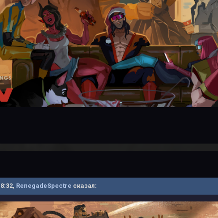
18:32,
RenegadeSpectre
сказал: