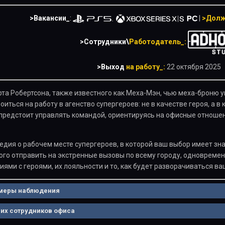
>Вакансии_
:
|
>Долж
>Сотрудники\
Работодатель_:
>Выход
на работу_:
22 октября 2025
рта Робертсона, также известного как Меха-Мэн, чью меха-броню у
оиться на работу в агенство супергероев: не в качестве героя, а 
предстоит управлять командой, ориентируясь на офисные отношен
омедия о рабочем месте супергероев, в которой ваш выбор имеет 
кого отправить на экстренные вызовы по всему городу, одновреме
ями с героями, их лояльности и то, как будет разворачиваться ва
амеры наблюдения
их сотрудников офиса