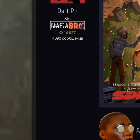
Dart Ph
Хм.
16 027
4 090 сообщений
Д