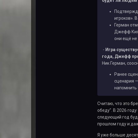
будет ли людям 
Подтвержде
игроков». В
Герман отме
Джефф Кили
они ещё не 
-
Игра существуе
года, Джефф про
Ник Герман, соос
Ранее сцен
сценария — 
напомнить 
Считаю, что это бре
обеду". В 2026 год
следующий год буде
прошлом году и даже
Я уже больше десят