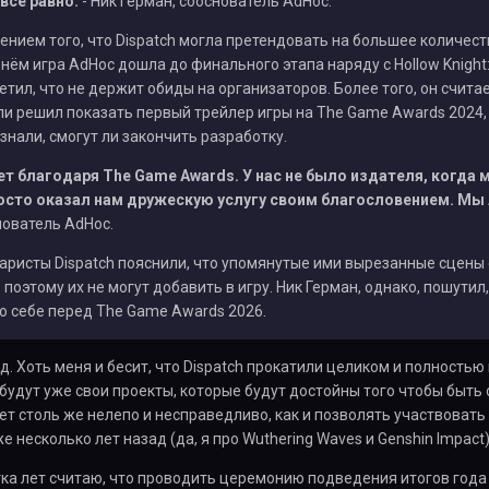
всё равно.
- Ник Герман, сооснователь AdHoc.
нием того, что Dispatch могла претендовать на большее количест
 нём игра AdHoc дошла до финального этапа наряду с Hollow Knight: Si
тил, что не держит обиды на организаторов. Более того, он считае
 решил показать первый трейлер игры на The Game Awards 2024, 
знали, смогут ли закончить разработку.
т благодаря The Game Awards. У нас не было издателя, когда 
сто оказал нам дружескую услугу своим благословением. Мы 
нователь AdHoc.
аристы Dispatch пояснили, что упомянутые ими вырезанные сцены 
поэтому их не могут добавить в игру. Ник Герман, однако, пошутил
о себе перед The Game Awards 2026.
д. Хоть меня и бесит, что Dispatch прокатили целиком и полностью н
у будут уже свои проекты, которые будут достойны того чтобы быть
т столь же нелепо и несправедливо, как и позволять участвовать 
 несколько лет назад (да, я про Wuthering Waves и Genshin Impact)
ка лет считаю, что проводить церемонию подведения итогов года в