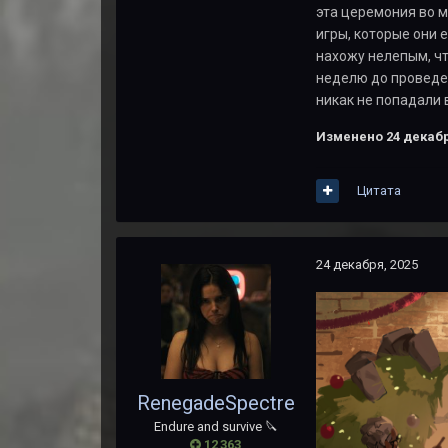
эта церемония во 
игры, которые они 
нахожу нелепым, что
неделю до проведен
никак не попадали 
Изменено
24 декабр
Цитата
24 декабря, 2025
RenegadeSpectre
Endure and survive 🔪
12 363