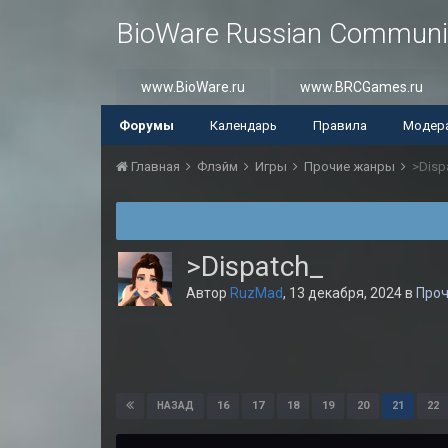
BioWare Russian Communi
www.BioWare.ru
www.BRCGames.ru
Форумы
Календарь
Правила
Модер
Главная
Флэйм
Игры
Прочие жанры
>Disp
>Dispatch_
Автор
RuzMad
,
13 декабря, 2024
в
Про
16
17
18
19
20
21
22
НАЗАД