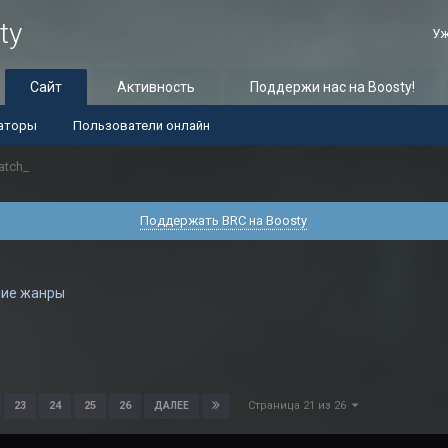
ty
Уж
Сайт
Активность
Поддержи нас на Boosty!
аторы
Пользователи онлайн
atch_
Поддержать BRC на Boosty
чие жанры
Страница 21 из 26
23
24
25
26
ДАЛЕЕ