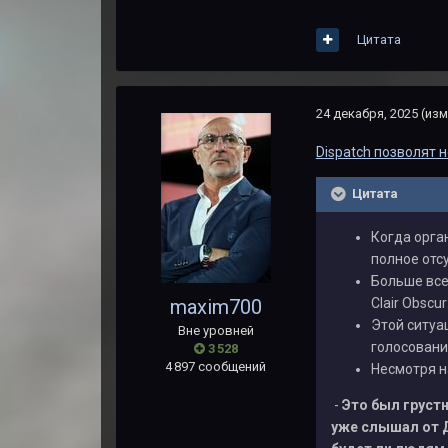
Цитата
24 декабря, 2025
(изм
Dispatch позволят 
Цитата
Когда орга
полное отс
Больше все
maxim700
Clair Obscu
Этой ситуа
Вне уровней
голосовани
3 528
4 897 сообщений
Несмотря н
-
Это был груст
уже слышал от Д