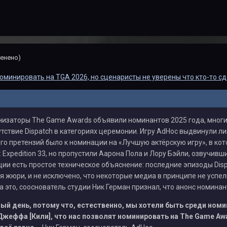
енено)
номинировать на TGA 2026, но сценаристы не уверены что кто-то сд
низаторы The Game Awards объявили номинантов 2025 года, многи
утствие Dispatch в категориях церемонии. Игру AdHoc выдвинули 
го претензий было к номинации на «Лучшую актёрскую игру», в кот
r: Expedition 33, но пропустили Аарона Пола и Лору Бэйли, озвучивши
ции есть простое техническое объяснение: последние эпизоды Dis
я жюри, и не исключено, что некоторые медиа в принципе не успе
а это, сооснователь студии Ник Герман признал, что анонс номинан
ный день, потому что, естественно, мы хотели быть среди ном
жеффа [Кили], что нас позволят номинировать на The Game Award