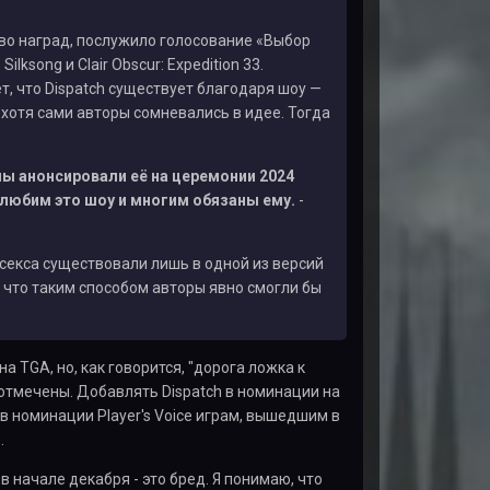
во наград, послужило голосование «Выбор
lksong и Clair Obscur: Expedition 33.
т, что Dispatch существует благодаря шоу —
хотя сами авторы сомневались в идее. Тогда
мы анонсировали её на церемонии 2024
любим это шоу и многим обязаны ему.
-
секса существовали лишь в одной из версий
, что таким способом авторы явно смогли бы
а TGA, но, как говорится, "дорога ложка к
 отмечены. Добавлять Dispatch в номинации на
в номинации Player's Voice играм, вышедшим в
.
 начале декабря - это бред. Я понимаю, что