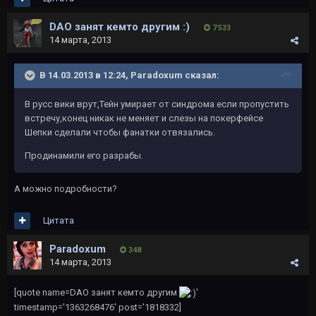
DAO занят кемто другим :)
7 533
14 марта, 2013
В 14.03.2013 в 12:24, Paradoxum сказал:
В русс вики врут,Тейн умирает от синдрома если пропустить
встречу,конец никак не меняет и слезы на покерфейсе
Шепки сделали чтобы фанатки отвязались.
Продинамили его разрабы.
А можно подробности?
Цитата
Paradoxum
348
14 марта, 2013
[quote name=DAO занят кемто другим
'
timestamp='1363268476' post='1818332]