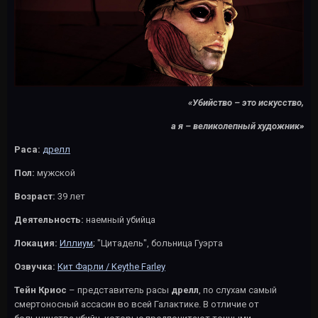
«Убийство – это искусство,
а я – великолепный художник»
Раса:
дрелл
Пол:
мужской
Возраст:
39 лет
Деятельность:
наемный убийца
Локация:
Иллиум
; "Цитадель", больница Гуэрта
Озвучка:
Кит Фарли / Keythe Farley
Тейн Криос
– представитель расы
дрелл
, по слухам самый
смертоносный ассасин во всей Галактике. В отличие от