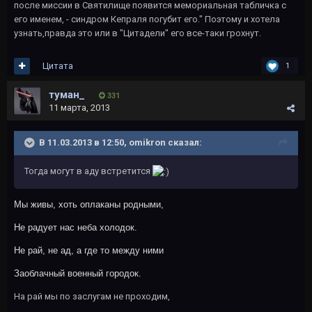
после миссии в Святилище появится мемориальная табличка с
его именем, - синдром Кепраля погубит его." Поэтому и хотела
узнать,правда это или в "Цитадели" его все-таки грохнут.
Цитата
1
туман_
331
11 марта, 2013
В 11.03.2013 в 12:50, omikron сказал:
Тогда могут в аду встретится
Мы живы, хоть оплаканы родными,
Не радует нас неба холодок.
Не рай, не ад, а где то между ними
Заоблачный военный городок.
На рай мы по заслугам не проходим,