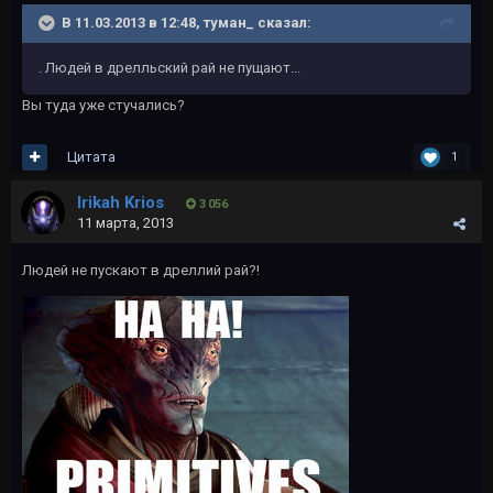
В 11.03.2013 в 12:48, туман_ сказал:
. Людей в дрелльский рай не пущают...
Вы туда уже стучались?
Цитата
1
Irikah Krios
3 056
11 марта, 2013
Людей не пускают в дреллий рай?!