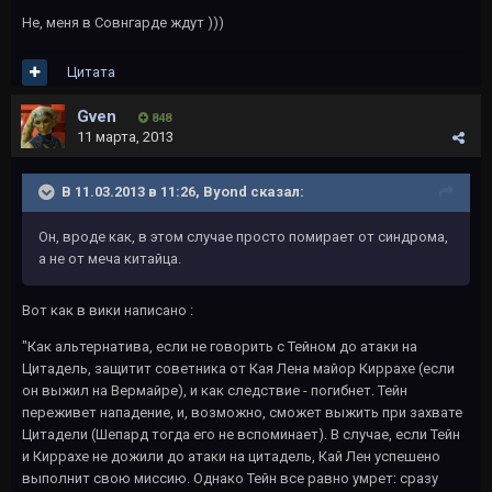
Не, меня в Совнгарде ждут )))
Цитата
Gven
848
11 марта, 2013
В 11.03.2013 в 11:26, Byond сказал:
Он, вроде как, в этом случае просто помирает от синдрома,
а не от меча китайца.
Вот как в вики написано :
"Как альтернатива, если не говорить с Тейном до атаки на
Цитадель, защитит советника от Кая Лена майор Киррахе (если
он выжил на Вермайре), и как следствие - погибнет. Тейн
переживет нападение, и, возможно, сможет выжить при захвате
Цитадели (Шепард тогда его не вспоминает). В случае, если Тейн
и Киррахе не дожили до атаки на цитадель, Кай Лен успешено
выполнит свою миссию. Однако Тейн все равно умрет: сразу