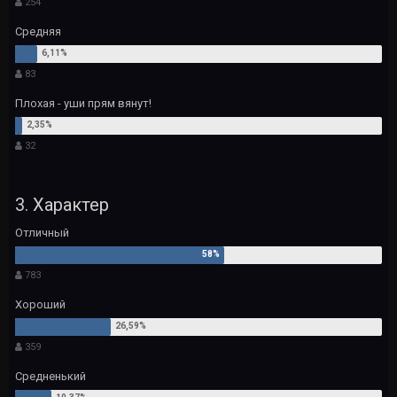
254
Средняя
83
Плохая - уши прям вянут!
32
3. Характер
Отличный
783
Хороший
359
Средненький