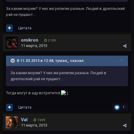
За каким морем? У них же религии разные. Людей в дрелльский
рай не пущают...
Цитата
omikron
2 109
11 марта, 2013
В 11.03.2013 в 12:48, туман_ сказал:
За каким морем? У них же религии разные. Людей в
дрелльский рай не пущают...
Тогда могут в аду встретится
Цитата
1
Vаl
7 699
11 марта, 2013