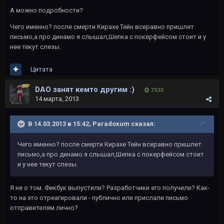
А можно подробности?
Чего именно? после смерти Кирахе Тейн всеравно пришлет
письмо,а про динамо я слышал,Шепка с покерфейсом стоит и у
нее текут слезы.
Цитата
DAO занят кемто другим :)
7 533
14 марта, 2013
В 14.03.2013 в 15:42, Paradoxum сказал:
Чего именно? после смерти Кирахе Тейн всеравно пришлет
письмо,а про динамо я слышал,Шепка с покерфейсом стоит
и у нее текут слезы.
Я не о том. Фикбук выпустили? Разработчики его получили? Как-
то на это отреагировали - публично или прислали письмо
отправителям лично?