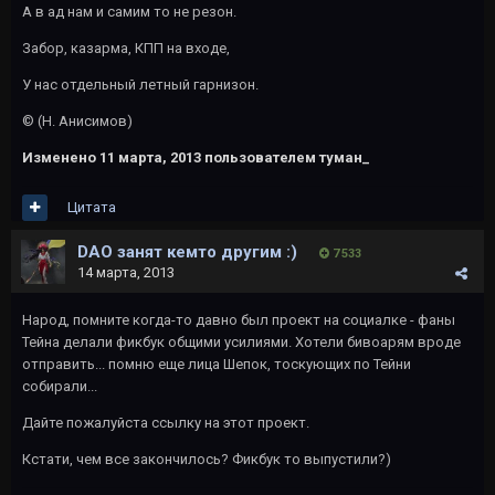
А в ад нам и самим то не резон.
Забор, казарма, КПП на входе,
У нас отдельный летный гарнизон.
© (Н. Анисимов)
Изменено
11 марта, 2013
пользователем туман_
Цитата
DAO занят кемто другим :)
7 533
14 марта, 2013
Народ, помните когда-то давно был проект на социалке - фаны
Тейна делали фикбук общими усилиями. Хотели бивоарям вроде
отправить... помню еще лица Шепок, тоскующих по Тейни
собирали...
Дайте пожалуйста ссылку на этот проект.
Кстати, чем все закончилось? Фикбук то выпустили?)