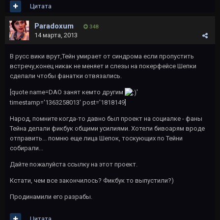
Цитата
Paradoxum
348
14 марта, 2013
В русс вики врут,Тейн умирает от синдрома если пропустить
встречу,конец никак не меняет и слезы на покерфейсе Шепки
сделали чтобы фанатки отвязались.
[quote name=DAO занят кемто другим
'
timestamp='1363258013' post='1818149]
Народ, помните когда-то давно был проект на социалке - фаны
Тейна делали фикбук общими усилиями. Хотели бивоарям вроде
отправить... помню еще лица Шепок, тоскующих по Тейни
собирали...
Дайте пожалуйста ссылку на этот проект.
Кстати, чем все закончилось? Фикбук то выпустили?)
Продинамили его разрабы.
Цитата