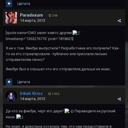
Цитата
Paradoxum
348
14 марта, 2013
[quote name=DAO занят кемто другим
'
timestamp='1363276776' post='1818625]
Я не о том. Фикбук выпустили? Разработчики его получили? Как-
то на это отреагировали - публично или прислали письмо
отправителям лично?
Фикбук был и слышал что его отправляли,дальше не знаю.
Цитата
Irikah Krios
3 056
14 марта, 2013
Да что за фикбук, черт его дери?
Переведите на русский
язык.
Не знаю, я довольна осталась тем, что нам предоставили в