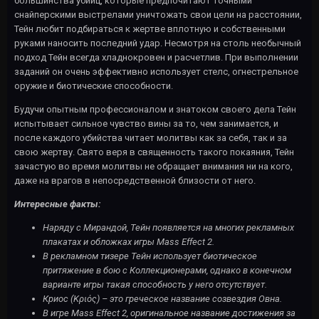
большинства убийц, которые предпочитают точными
снайперскими выстрелами уничтожать свои цели на расстоянии,
Тейн любит подбираться к жертве вплотную и собственными
руками наносить последний удар. Несмотря на столь необычный
подход Тейн всегда хладнокровен и расчетлив. При выполнении
заданий он очень эффективно использует стелс, огнестрельное
оружие и биотические способности.
Будучи опытным профессионалом и знатоком своего дела Тейн
испытывает сильное чувство вины за то, чем занимается, и
после каждого убийства читает молитвы как за себя, так и за
свою жертву. Свято веря в священность такого покаяния, Тейн
зачастую во время молитвы не обращает внимания ни на кого,
даже на врагов в непосредственной близости от него.
Интересные факты:
Наряду с Мирандой, Тейн появляется на многих рекламных
плакатах и обложках игры Mass Effect 2.
В рекламном тизере Тейн использует биотическое
притяжение в бою с Коллекционерами, однако в конечном
варианте игры такая способность у него отсутствует.
Криос (Κριός) – это греческое название созвездия Овна.
В игре Mass Effect 2, оригинальное название достижения за