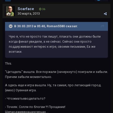
Scarface
36
30 марта, 2013
В 30.03.2013 в 05:40, Roman5580 сказал:
Чую я, что не просто так пишут, плакать они должны были
когда финал увидели, а не сейчас. Сейчас они просто
поддерживают интерес к игре, своими письмами, Еа же
всетаки.
This.
"Цитадель" вышла. Все поржали (зачеркнуто) поиграли и забыли.
Причем забыли моментально.
А здесь еще и игра вышла. Ну, та самая, про летающий город.
(имхо) Оуенная игра.
- Чтожматьеводелатьто?
- Точняк. Сопли по блогам !!! Прощание!
Шепардживвнашихсерцах....