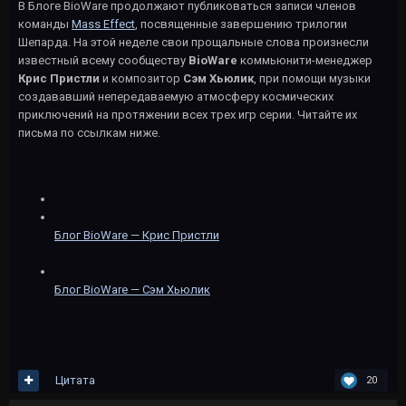
В Блоге BioWare продолжают публиковаться записи членов
команды
Mass Effect
, посвященные завершению трилогии
Шепарда. На этой неделе свои прощальные слова произнесли
известный всему сообществу
BioWare
коммьюнити-менеджер
Крис Пристли
и композитор
Сэм Хьюлик
, при помощи музыки
создававший непередаваемую атмосферу космических
приключений на протяжении всех трех игр серии. Читайте их
письма по ссылкам ниже.
Блог BioWare — Крис Пристли
Блог BioWare — Сэм Хьюлик
Цитата
20