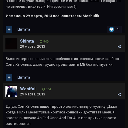
В любом случае выборы Пристли в игре прикольные. Генофаг он
не вылечил, видите ли. Интересничает))
Изменено
29 марта, 2013
пользователем Meshulik
Цитата
1
Skirata
940
29 марта, 2013
Было интересно почитать, особенно с интересом прочитал блог
Сэма Хьюлика, даже трудно представить МЕ без его музыки.
Цитата
Westfall
364
29 марта, 2013
Да уж, Сэм Хьюлик пишет просто великолепную музыку. Даже
когда волна мейнстрима критики концовки достигает меня, я
просто включаю An End Once And For All и вся критика просто
растворяется.