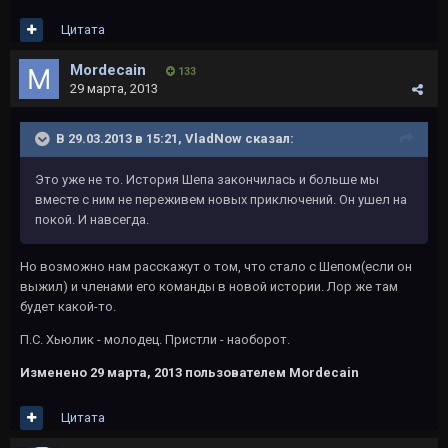
Цитата
Mordecain
133
29 марта, 2013
В 29.03.2013 в 15:21, VladNow сказал:
Это уже не то. История Шепа закончилась и больше мы
вместе с ним не переживем новых приключений. Он ушел на
покой. И навсегда.
Но возможно нам расскажут о том, что стало с Шепом(если он
выжил) и членами его команды в новой истории. Лор же там
будет какой-то.
П.С. Хьюлик - молодец. Пристли - наоборот.
Изменено
29 марта, 2013
пользователем Mordecain
Цитата