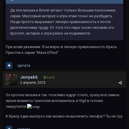
Да эти письма и блоги читают только большие поклонники
серии. Массовый интерес к игре этим точно не разбудить.
Люди просто выражают личную привязанность к почти
десятилетнему труду. От того что пара тысяч человек это
прочтет, интерес к игре резко не поднимется.
При всем уважении. Я не верю в личную привязанность Криса
Пристли к серии "Mass Effect".
Цитата
Jenya66
5 613
2 апреля, 2013
Ох прочла письма и так тоскливо вдруг стало, сразу все самые
яркие моменты трилогии вспомнились и Vigil в голове
закрутился
К Крису один ваопрос как можно не вылечить генофаг? Ты не тру