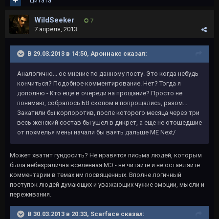
Цитата
WildSeeker
7
7 апреля, 2013
В 29.03.2013 в 14:50, Ароннакс сказал:
Аналогично... ое мнение по данному посту. Это когда небудь
кончиться? Подобное комментирование. Нет? Тогда я
дополню - Кто еще в очереди на прощание? Просто не
понимаю, собралось БВ скопом и попрощались, разом...
Закатили бы корпоротив, после которого месяца через три
весь женский состав бы ушел в дикрет, а еще не отошедшие
от похмелья мены начали бы ваять дальше МЕ Next/
Может хватит гундосить? Не нравятся письма людей, которым
была небезралична вселенная МЭ - не читайте и не оставляйте
комментарии в темах им посвященных. Вполне логичный
поступок людей думающих и уважающих чужие эмоции, мысли и
переживания.
В 30.03.2013 в 20:33, Scarface сказал: