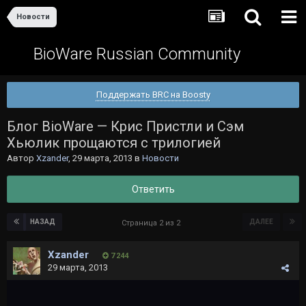
Новости
BioWare Russian Community
Поддержать BRC на Boosty
Блог BioWare — Крис Пристли и Сэм
Хьюлик прощаются с трилогией
Автор
Xzander
,
29 марта, 2013
в
Новости
Ответить
НАЗАД
ДАЛЕЕ
Страница 2 из 2
Xzander
7 244
29 марта, 2013