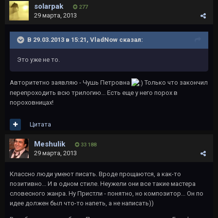
solarpak
277
29 марта, 2013
В 29.03.2013 в 15:21, VladNow сказал:
Это уже не то.
Авторитетно заявляю - Чушь Петровна
Только что закончил
перепроходить всю трилогию... Есть еще у него порох в
пороховницах!
Цитата
Meshulik
33 188
29 марта, 2013
Классно люди умеют писать. Вроде прощаются, а как-то
позитивно... И в одном стиле. Неужели они все такие мастера
словесного жанра. Ну Пристли - понятно, но композитор... Он по
идее должен был что-то напеть, а не написать))