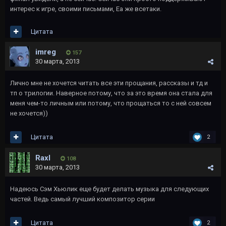
интерес к игре, своими письмами, Еа же всетаки.
Цитата
imreg
157
30 марта, 2013
Лично мне не хочется читать все эти прощания, рассказы и тд и
тп о трилогии. Наверное потому, что за это время она стала для
меня чем-то личным или потому, что прощаться то с ней совсем
не хочется))
Цитата
2
Raxl
108
30 марта, 2013
Надеюсь Сэм Хьюлик еще будет делать музыка для следующих
частей. Ведь самый лучший композитор серии
Цитата
2