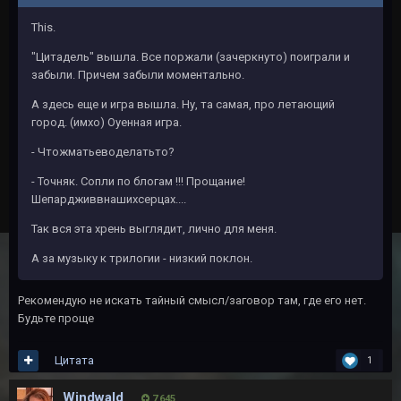
This.
"Цитадель" вышла. Все поржали (зачеркнуто) поиграли и
забыли. Причем забыли моментально.
А здесь еще и игра вышла. Ну, та самая, про летающий
город. (имхо) Оуенная игра.
- Чтожматьеводелатьто?
- Точняк. Сопли по блогам !!! Прощание!
Шепардживвнашихсерцах....
Так вся эта хрень выглядит, лично для меня.
А за музыку к трилогии - низкий поклон.
Рекомендую не искать тайный смысл/заговор там, где его нет.
Будьте проще
Цитата
1
Windwald
7 645