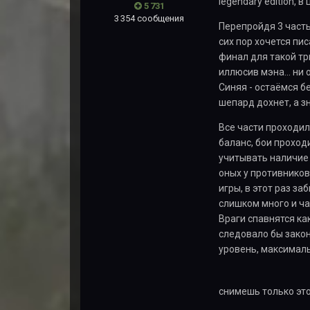
legendary edition, 
5 731
3 354 сообщения
Перепройдя 3 часть
сих пор хочется пи
финал для такой три
иллюсив мэна... ни 
Синяя - остаёмся бе
шепард дохнет, а зн
Все части проходил 
баланс, бои проход
учитывать наличие 
оных у противников
игры, в этот раз за
слишком много и ча
Враги спавнятся ка
следовало бы закон
уровень, максималь
снимешь только эт