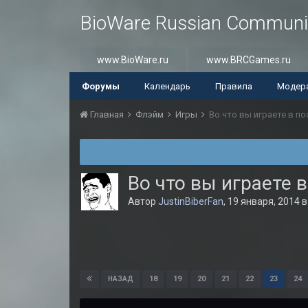
BioWare Russian Communi
www.BioWare.ru
www.BRCGames.ru
Форумы
Календарь
Правила
Модер
Главная
Флэйм
Игры
Во что вы играете в п
Во что вы играете 
Автор
JustinBiberFan
,
19 января, 2014
18
19
20
21
22
23
24
НАЗАД