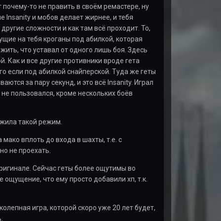
 почему-то не править в своём ремастере, ну
е Insanity и мобов делает жирнее, и тебя
 другие сложности и как там всё проходит. То,
гущие на тебя кроганы под абилкой, которая
жить, что уставал от одного лишь боя. Здесь
й. Как и все другие противники вроде гета
ого если под абилкой снайперской. Туда же геты
тся за пару секунд, и это всё Insanity. Играл
 не пользовался, кроме нескольких боёв
ужила такой режим.
мако вплоть до входа в шахты, т.е. с
но не проехать.
ригинале. Сейчас геты более ощутимы во
 ощущение, что ему просто добавили хп, т.к.
олепная игра, которой скоро уже 20 лет будет,
.