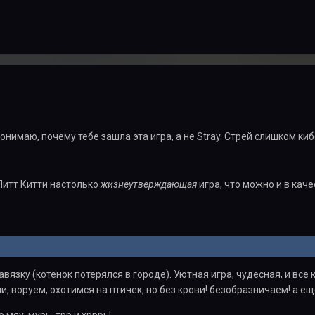
понимаю, почему тебе зашла эта игра, а не Stray. Стрей слишком 
Литт Китти настолько
жизнеутверждающая
игра, что можно и в кач
завязку (котенок потерялся в городе). Уютная игра, чудесная, и вс
и, воруем, охотимся на птичек, но без крови! безобразничаем! а ещ