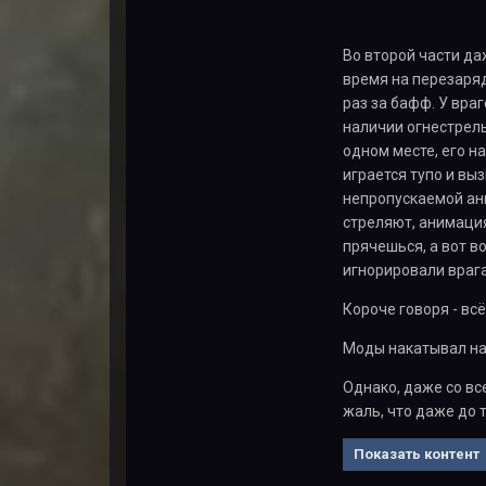
Во второй части даж
время на перезаряд
раз за бафф. У враг
наличии огнестрель
одном месте, его н
играется тупо и вы
непропускаемой ани
стреляют, анимация
прячешься, а вот в
игнорировали врага
Короче говоря - вс
Моды накатывал на 
Однако, даже со вс
жаль, что даже до 
Показать контент