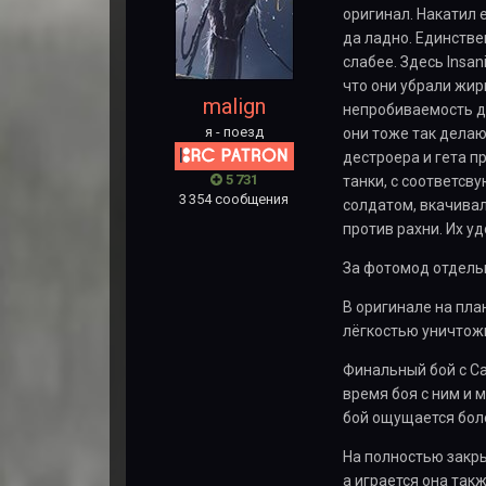
оригинал. Накатил 
да ладно. Единствен
слабее. Здесь Insan
что они убрали жирн
malign
непробиваемость да
я - поезд
они тоже так делаю
дестроера и гета п
5 731
танки, с соответсву
3 354 сообщения
солдатом, вкачивал
против рахни. Их у
За фотомод отдельн
В оригинале на план
лёгкостью уничтожит
Финальный бой с Са
время боя с ним и 
бой ощущается бол
На полностью закры
а играется она так