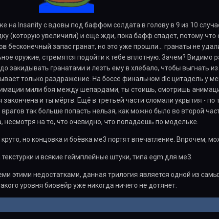
е на Insanity с вдовы под баффом солдата в голову в 9 из 10 случа
ку (которую увеличили) и ещё жди, пока бафф спадёт, потому что 
ов бесконечный запас гранат, но это уже прошли... гранаты не удали
ное оружие, стремятся подойти к тебе вплотную. Зачем? Видимо р
адо закидывать гранатами и лезть ему в хлебало, чтобы выгнать из
зывает только раздражение. На боссе финальном dlc цитадель у м
мации мили боя между шепардами, ты стоишь, смотришь анимацию,
 закончена и ты мёртв. Ещё в третьей части сломали укрытия - по 
о врагов так больше попасть нельзя, как можно было во второй час
, несмотря на то, что очевидно, что попадаешь по модельке.
ё круто, но концовка и боёвка ме3 портят впечатление. Впрочем, м
текстурки и всякие геймплейные штуки, типа egm для ме3.
еми этими недостатками, данная трилогия является одной из самы
такого уровня биовейр уже никогда ничего не дотянет.