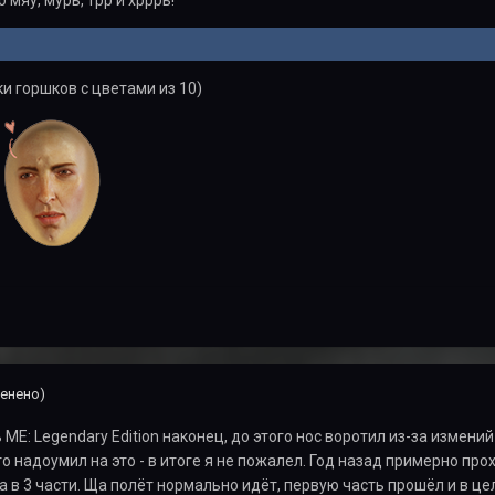
 мяу, мурь, трр и хрррь!
ки горшков с цветами из 10)
енено)
E: Legendary Edition наконец, до этого нос воротил из-за измений 
что надоумил на это - в итоге я не пожалел. Год назад примерно пр
а в 3 части. Ща полёт нормально идёт, первую часть прошёл и в це