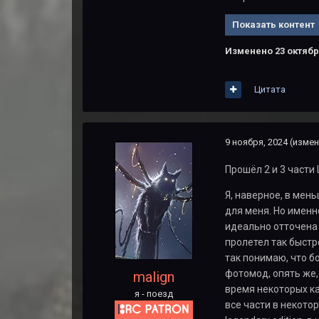
Показать контент
Изменено
23 октябр
Цитата
9 ноября, 2024
(измен
Прошёл 2 и 3 части 
Я, наверное, в мен
для меня. Но именн
идеально отточена м
пролетел так быстро
так понимаю, что бо
фотомод, опять же,
malign
время некоторых кат
я - поезд
все части в некото