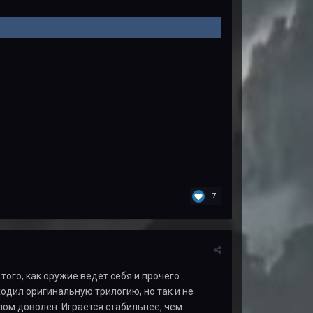
7
того, как оружие ведёт себя и прочего.
оходил оригинальную трилогию, но так и не
лом доволен. Играется стабильнее, чем