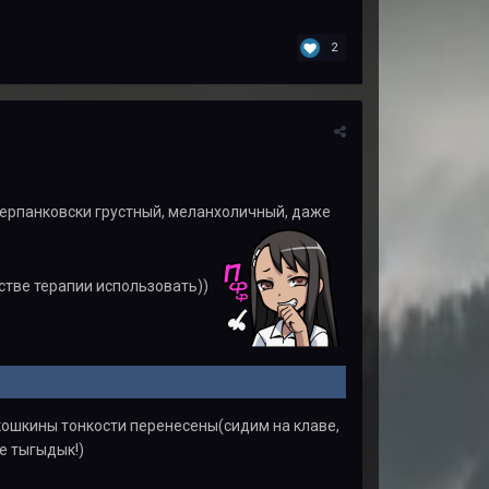
2
киберпанковски грустный, меланхоличный, даже
естве терапии использовать))
е кошкины тонкости перенесены(сидим на клаве,
е тыгыдык!)