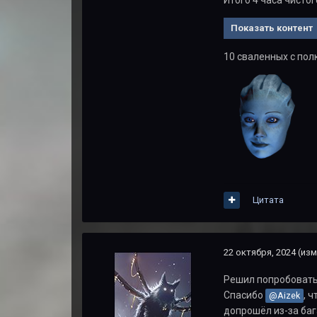
Итого 4 часа чистого
Показать контент
10 сваленных с пол
Цитата
22 октября, 2024
(изм
Решил попробовать M
Спасибо
, 
@Aizek
допрошёл из-за баг