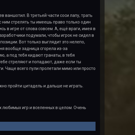
ев ваншотил. В третьей части соси лапу, трать
с ним стрелять ты имеешь право только один
сь в игре от слова совсем. А, ещё враги, имея в
азработчики подумали, чтобы игрок не сидел в
 позиции. Вот только выглядит это нелепо,
еня вообще задница сгорела из-за
 а под тебя кидают гранаты, в тебя
тебе стреляют и попадают, даже если ты
ти. Чаще всего пули пролетали мимо или просто
ожно пройти цитадель и дальше не играть.
х любимых игр и вселенных в целом. Очень