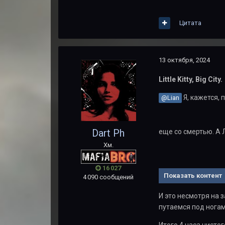
Цитата
13 октября, 2024
Little Kitty, Big City.
Я, кажется, 
@Lian
Dart Ph
еще со смертью. А 
Хм.
16 027
Показать контент
4 090 сообщений
И это несмотря на 
путаемся под ногам