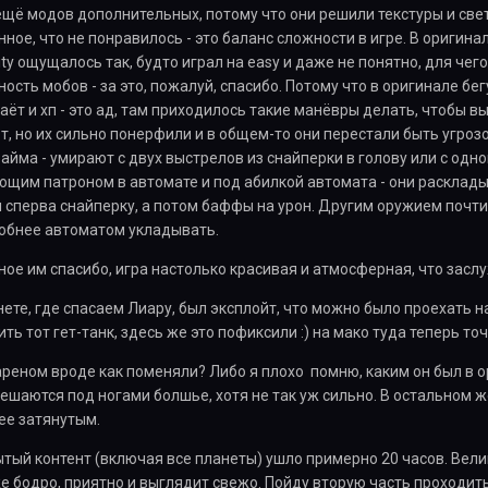
ещё модов дополнительных, потому что они решили текстуры и свет
ное, что не понравилось - это баланс сложности в игре. В оригинал
ity ощущалось так, будто играл на easy и даже не понятно, для чего
ость мобов - за это, пожалуй, спасибо. Потому что в оригинале бе
ёт и хп - это ад, там приходилось такие манёвры делать, чтобы вы
т, но их сильно понерфили и в общем-то они перестали быть угрозо
райма - умирают с двух выстрелов из снайперки в голову или с одн
ющим патроном в автомате и под абилкой автомата - они раскладываю
 сперва снайперку, а потом баффы на урон. Другим оружием почти
добнее автоматом укладывать.
ое им спасибо, игра настолько красивая и атмосферная, что засл
ете, где спасаем Лиару, был эксплойт, что можно было проехать на 
ь тот гет-танк, здесь же это пофиксили :) на мако туда теперь точ
реном вроде как поменяли? Либо я плохо помню, каким он был в о
мешаются под ногами болшье, хотя не так уж сильно. В остальном же
ее затянутым.
тый контент (включая все планеты) ушло примерно 20 часов. Велик
же бодро, приятно и выглядит свежо. Пойду вторую часть проходить