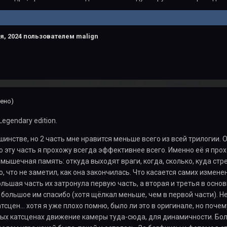
я, 2024
пользователем malign
ено)
Legendary edition.
ьшинстве, но 2 часть мне нравится меньше всего из всей трилогии. 
о эту часть я прохожу всегда эффективнее всего. Именно её я прох
ышечная память: откуда выходят враги, когда, сколько, куда стреля
, что не заметил, как она закончилась. Что касается самих изменени
льшая часть их затронула первую часть, а вторая и третья в основ
 большое им спасибо (хотя щёлкал меньше, чем в первой части). 
сцен... хотя я уже плохо помню, было ли это в оригинале, но поче
рых катсценах движение камеры туда-сюда, для динамичности. Бол