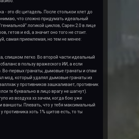
пасибо.
 - это dlc цитадель. После столькои хлет до
. Понимаю, что сложно придумать идеальный
"гениальной" логикой циклов, Сарен 2.0 в лице
, гетов и edi, а значит оно того не стоит.
луй, самая приемлемая, но тем не менее:
ока, слишком легко. Во второй части идеальный
сбаланс в пользу вражеского ИИ, а если
о. Во-первых гранаты, дымовые гранаты и спам
был мод, который удалял дымовые гранаты из
и валлхак у противников зашкаливает, противник
си те буквально в лицо врагу не шагнут).
упо из воздуха хз зачем, когда бою уже
ли ваншоты. Плевать, что у тебя максимальный
 у противника хоть 1% щитов есть, то ты