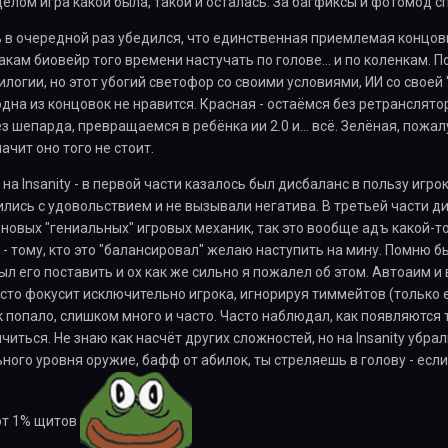
в целом игра какой была, такой и осталась. За багфиксы и фотомод с
 в очередной раз убедился, что единственная приемлемая концовка
сакам биовейр того времени настучать по голове... и по коленкам
логии, но этот убогий светофор со своими условиями, ИИ со своей 
одна из концовок не нравится. Красная - остаёмся без ретрансляторов
з шепарда, превращаемся в ребёнка ии 2.0 и... всё. Зелёная, пожа
ачит оно того не стоит.
на Insanity - в первой части казалось был дисбаланс в пользу игр
ились с удовольствием и не вызывали негатива. В третьей части ди
новых "гениальных" игровых механик, так это вообще адъ какой-т
 - тому, кто это "балансировал" желаю наступить на мину. Помню 
был его поставить и ох как же сильно я пожалел об этом. Автоаим 
сто фокусит исключительно игрока, игнорируя тиммейтов (только ел
к попало, слишком много и часто. Часто наблюдал, как появляются т
читься. Не знаю как насчёт других сложностей, но на Insanity убра
ного уровня оружие, бафф от абилок, ты стреляешь в голову - если
от 1% щитов