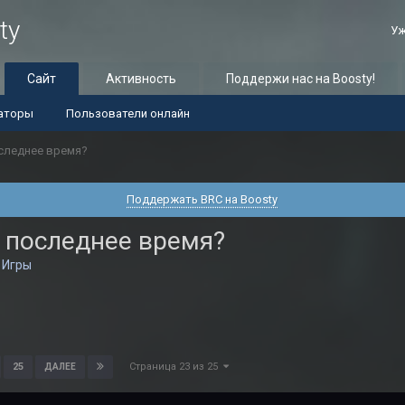
ty
Уж
Сайт
Активность
Поддержи нас на Boosty!
аторы
Пользователи онлайн
оследнее время?
Поддержать BRC на Boosty
в последнее время?
в
Игры
Страница 23 из 25
25
ДАЛЕЕ