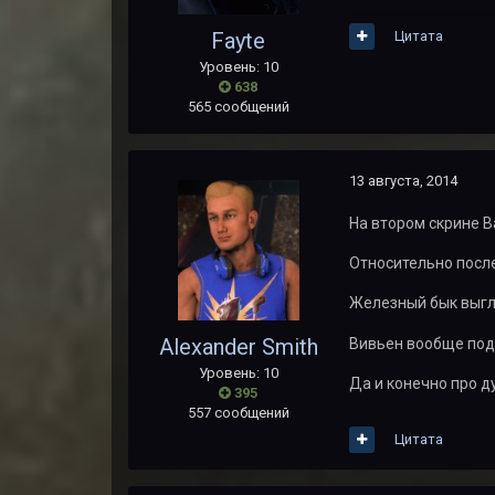
Fayte
Цитата
Уровень: 10
638
565 сообщений
13 августа, 2014
На втором скрине В
Относительно после
Железный бык выгля
Alexander Smith
Вивьен вообще под
Уровень: 10
Да и конечно про д
395
557 сообщений
Цитата