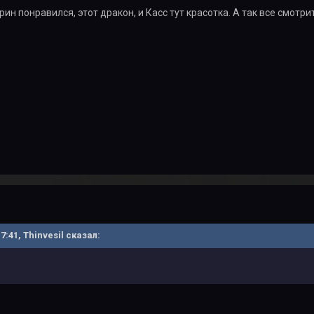
ин понравился, этот дракон, и Касс тут красотка. А так все смотри
17:41, Thinvesil сказал: