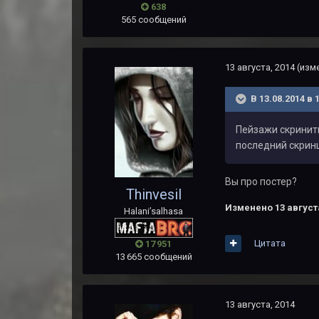
638
565 сообщений
13 августа, 2014
(изм
В 13.08.2014 в 
Пейзажи скринить
последний скрин
Вы про постер?
Thinvesil
Изменено
13 август
Halani’salhasa
Цитата
17 951
13 665 сообщений
13 августа, 2014