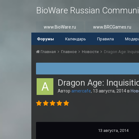
BioWare Russian Communi
www.BioWare.ru
www.BRCGames.ru
Форумы
Календарь
Правила
Модер
Главная
Главное
Новости
Dragon Age: Inqui
Dragon Age: Inquis
Автор
amercafe
,
13 августа, 2014
в
Нов
13 августа, 2014