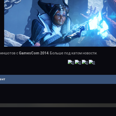
риншотов с
GamesCom 2014
. Больше под катом новости.
ент