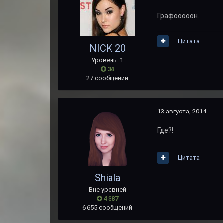
Графооооон.
Цитата
NICK 20
Уровень: 1
34
27 сообщений
13 августа, 2014
Где?!
Цитата
Shiala
Вне уровней
4 387
6 655 сообщений