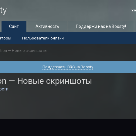
ty
Уж
Сайт
Активность
Поддержи нас на Boosty!
аторы
Пользователи онлайн
sition — Новые скриншоты
Поддержать BRC на Boosty
ition — Новые скриншоты
ости