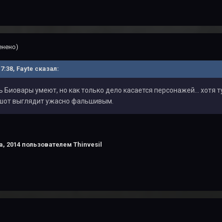
енено)
17:38, Fayte сказал:
 Биовары умеют, но как только дело касается персонажей... хотя т
шот выглядит ужасно фальшивым.
а, 2014
пользователем Thinvesil