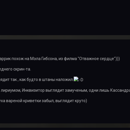
аррик похож на Мэла Гибсона, из филма "Отважное сердце")))
днего скрин-та.
дит так , как будто в штаны наложил
 лириумом, Инквизитор выглядит замученым, одни лишь Кассандра
уха вареной криветки забыл, выглядит круто)