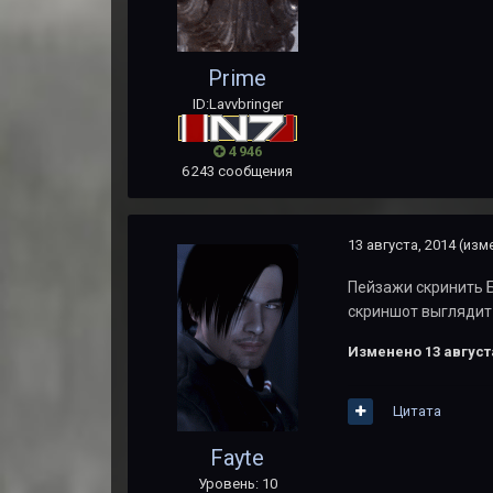
Primе
ID:Lavvbringer
4 946
6 243 сообщения
13 августа, 2014
(изм
Пейзажи скринить Б
скриншот выглядит
Изменено
13 август
Цитата
Fayte
Уровень: 10