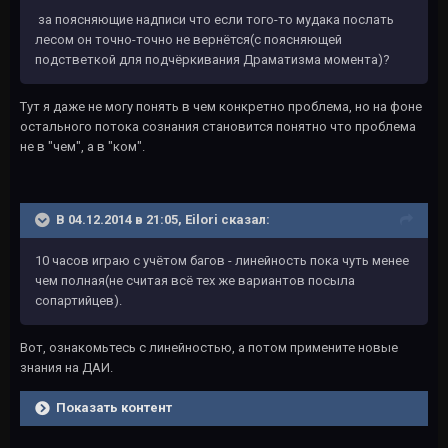
за поясняющие надписи что если того-то мудака послать
лесом он точно-точно не вернётся(с поясняющей
подстветкой для подчёркивания Драматизма момента)?
Тут я даже не могу понять в чем конкретно проблема, но на фоне
остального потока сознания становится понятно что проблема
не в "чем", а в "ком".
В 04.12.2014 в 21:05, Eilori сказал:
10 часов играю с учётом багов - линейность пока чуть менее
чем полная(не считая всё тех же вариантов посыла
сопартийцев).
Вот, ознакомьтесь с линейностью, а потом примените новые
знания на ДАИ.
Показать контент