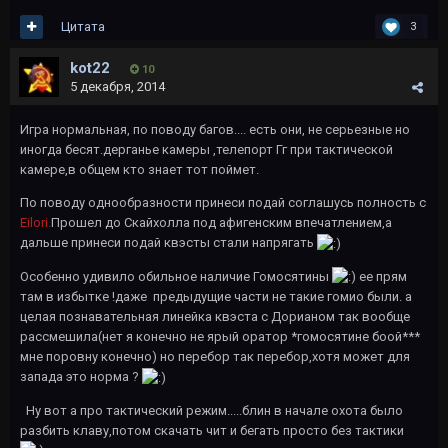
Цитата
3
kot22
10
5 декабря, 2014
Игра нормальная, по поводу багов.... есть они, не серьезные но
иногда бесят.дерганье камеры ,телепорт Гг при тактической
камере,в общем кто знает тот поймет.
По поводу однообразности принеси подай соглашусь полность с
Eilori.
Прошел до Скайхолла под афигенским впечатлением,а
дальше принеси подай квэсты стали напрягать
Особенно удивило обильное наличие Гомосятины
ее прям
там в избытке !даже предыдущие части не такие гомио были. а
целая познавательная линейка квэста с Дорианом так вообще
рассмешила(нет я конечно не ярый оратор *гомосятине боой***
мне поровну конечно) но перебор так перебор,хотя может для
запада это норма ?
Ну вот а про тактический режим.....блин в начале охота было
разбить клаву,потом скачать чит и бегать просто без тактики