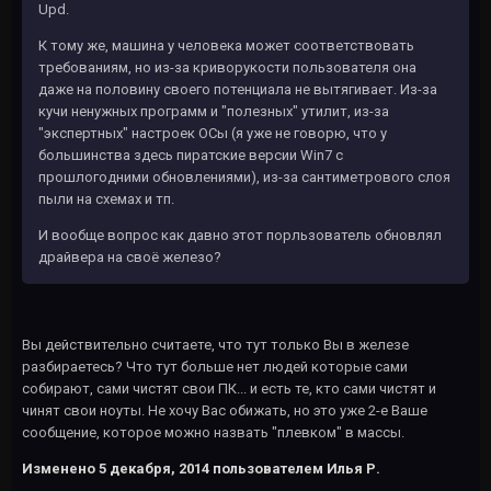
Upd.
К тому же, машина у человека может соответствовать
требованиям, но из-за криворукости пользователя она
даже на половину своего потенциала не вытягивает. Из-за
кучи ненужных программ и "полезных" утилит, из-за
"экспертных" настроек ОСы (я уже не говорю, что у
большинства здесь пиратские версии Win7 с
прошлогодними обновлениями), из-за сантиметрового слоя
пыли на схемах и тп.
И вообще вопрос как давно этот порльзователь обновлял
драйвера на своё железо?
Вы действительно считаете, что тут только Вы в железе
разбираетесь? Что тут больше нет людей которые сами
собирают, сами чистят свои ПК... и есть те, кто сами чистят и
чинят свои ноуты. Не хочу Вас обижать, но это уже 2-е Ваше
сообщение, которое можно назвать "плевком" в массы.
Изменено
5 декабря, 2014
пользователем Илья Р.