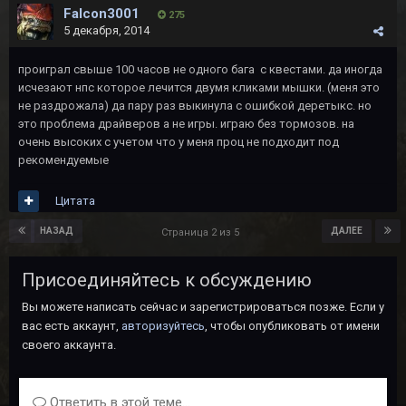
Falcon3001
275
5 декабря, 2014
проиграл свыше 100 часов не одного бага с квестами. да иногда
исчезают нпс которое лечится двумя кликами мышки. (меня это
не раздрожала) да пару раз выкинула с ошибкой деретыкс. но
это проблема драйверов а не игры. играю без тормозов. на
очень высоких с учетом что у меня проц не подходит под
рекомендуемые
Цитата
НАЗАД
ДАЛЕЕ
Страница 2 из 5
Присоединяйтесь к обсуждению
Вы можете написать сейчас и зарегистрироваться позже. Если у
вас есть аккаунт,
авторизуйтесь
, чтобы опубликовать от имени
своего аккаунта.
Ответить в этой теме...