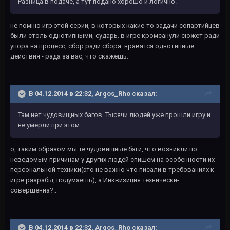
Разница в подаче, а тут подано хорошо и логично.
не помню игр этой серии, в которых какие-то задачи сопартийцев
были столь однотипными, сударь. в игре кромсанули сюжет ради
упора на процесс, сбор ради сбора. нравятся однотипные
действия - рада за вас, что скажешь.
В 04.12.2014 в 22:32, Argos_Rho сказал:
Там нет чудовищных багов. Тысячи людей уже прошли игру и
не умерли при этом.
о, таким образом мы те чудовищные баги, что возникли по
неведомым причинам у других людей спишем на особенности их
персональной техники(это не важно что писали в требованиях к
игре разрабы, подумаешь), а Инквизиция технически-
совершенна?..
В 04.12.2014 в 22:32, Argos_Rho сказал: