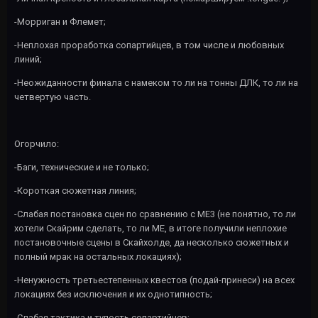
-Морриган и Флемет;
-Неплохая проработка сопартийцев, в том числе и любовных
линий;
-Неожиданности финала с намеком то ли на тонны ДЛК, то ли на
четвертую часть.
Огорчило:
-Баги, технические и не только;
-Короткая сюжетная линия;
-Слабая постановка сцен по сравнению с МЕ3 (не понятно, то ли
хотели Скайрим сделать, то ли МЕ, в итоге получили неплохие
постановочные сцены в Скайхолде, да несколько сюжетных и
полный мрак на остальных локациях);
-Ненужность третьестепенных квестов (подай-принеси) на всех
локациях без исключения и их однотипность;
-Слабая тактика и тупость сопартийцев;