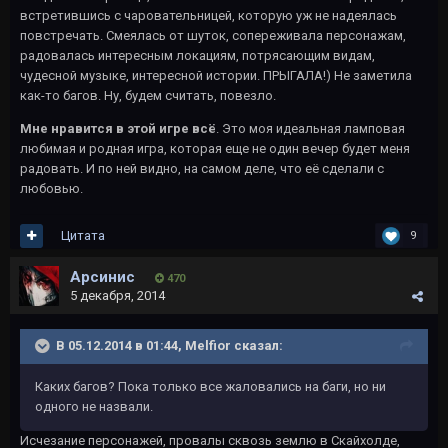
встретившись с чаровательницей, которую уж не надеялась
повстречать. Смеялась от шуток, сопереживала персонажам,
радовалась интересным локациям, потрясающим видам,
чудесной музыке, интересной истории. ПРЫГАЛА!) Не заметила
как-то багов. Ну, будем считать, повезло.
Мне нравится в этой игре всё
. Это моя идеальная ламповая
любимая и родная игра, которая еще не один вечер будет меня
радовать. И по ней видно, на самом деле, что её сделали с
любовью.
Цитата
9
Арсинис
470
5 декабря, 2014
В 05.12.2014 в 01:44, Melfior сказал:
Каких багов? Пока только все жаловались на баги, но ни
одного не назвали.
Исчезание персонажей, провалы сквозь землю в Скайхолде,