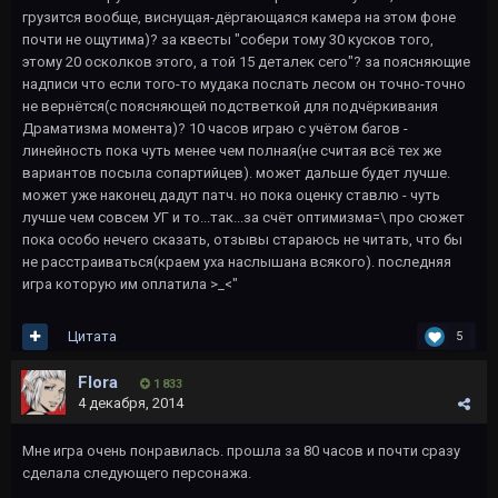
грузится вообще, виснущая-дёргающаяся камера на этом фоне
почти не ощутима)? за квесты "собери тому 30 кусков того,
этому 20 осколков этого, а той 15 деталек сего"? за поясняющие
надписи что если того-то мудака послать лесом он точно-точно
не вернётся(с поясняющей подстветкой для подчёркивания
Драматизма момента)? 10 часов играю с учётом багов -
линейность пока чуть менее чем полная(не считая всё тех же
вариантов посыла сопартийцев). может дальше будет лучше.
может уже наконец дадут патч. но пока оценку ставлю - чуть
лучше чем совсем УГ и то...так...за счёт оптимизма=\ про сюжет
пока особо нечего сказать, отзывы стараюсь не читать, что бы
не расстраиваться(краем уха наслышана всякого). последняя
игра которую им оплатила >_<"
Цитата
5
Flora
1 833
4 декабря, 2014
Мне игра очень понравилась. прошла за 80 часов и почти сразу
сделала следующего персонажа.