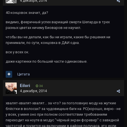
4 декабря, 2014
40 концовок значит, да?
видимо, фееричный успех вариаций смерти Шепарда в трех
разных цветах ничему Биоваров не научил.
чтобы вы не делали, как бы ни играли, какие бы решения ни
принимали, по сути, концовка в ДАИ одна.
все у всех ок.
даже картинки по большей части одинаковые.
Цитата
Eilori
34
4 декабря, 2014
хвалят-хвалят-хвалят... за что? за поголовную моду на жуткие
блёстки в волосах? за чудовищные баги на PC(хорошо, верю - не
у всех, у меня оно при полном соответствии требованиям
переходит на ноуте в модус "чёрный экран форевер" с завидной
частотой и грузится на включении в районе получаса, это если