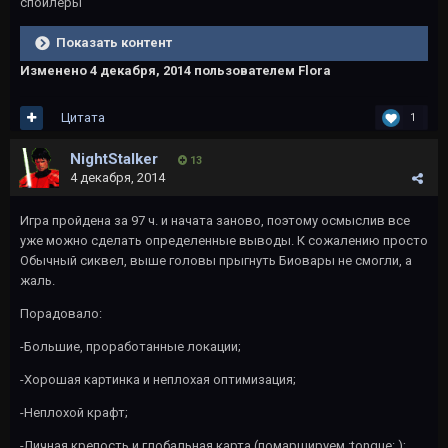
спойлеры
Показать контент
Изменено
4 декабря, 2014
пользователем Flora
Цитата
1
NightStalker
13
4 декабря, 2014
Игра пройдена за 97 ч. и начата заново, поэтому осмыслив все
уже можно сделать определенные выводы. К сожалению просто
Обычный сиквел, выше головы прыгнуть Биовары не смогли, а
жаль.
Порадовало:
-Большие, проработанные локации;
-Хорошая картинка и неплохая оптимизация;
-Неплохой крафт;
-Личная крепость и глобальная карта (помаршируем :tongue: );