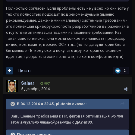
Полностью согласен. Если проблемы есть не у всех, но они есть у
тех
кто
полностью
подходит под
рекомендуемые
(именно
рекомендуемые, даже не минимальные) системные требования -
это полнейшая криворукожопость разработчиков выраженная в
отсутствие оптимизации под ими написанные требования. Раз
такая свистопляска... они могли конкретно написать процессор,
видео, кол. памяти, версию ОС и т.д... (но тогда аудитория была
бы меньше =Ъ кому охота покупать игру, которая со скрипом
идет там, где должна если не летать, то хоть комфортно идти)
Цитата
2
Salaar
997
5 декабря, 2014
В 04.12.2014 в 22:45, plutonix сказал:
Завышенные требования к ПК, фиговая оптимизация,
но при
этом визуально никакой разницы с ДА2-МЭ3.
Показать контент