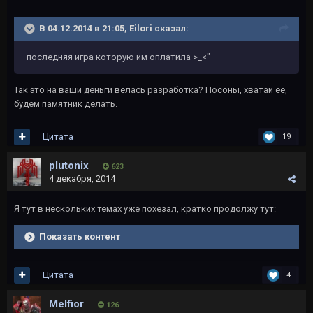
В 04.12.2014 в 21:05, Eilori сказал:
последняя игра которую им оплатила >_<"
Так это на ваши деньги велась разработка? Посоны, хватай ее,
будем памятник делать.
Цитата
19
plutonix
623
4 декабря, 2014
Я тут в нескольких темах уже похезал, кратко продолжу тут:
Показать контент
Цитата
4
Melfior
126