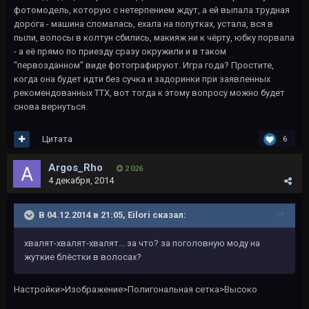
фотомодель, которую с нетерпением ждут, а ей выпала трудная
дорога - машина сломалась, ехала на попутках, устала, вся в
пыли, волосы в колтун сбились, макияж ни к чёрту, юбку порвала
- а её прямо по приезду сразу окружили и в таком
"первозданном" виде фотографируют. Игра года? Простите,
когда она будет идти без сучка и задоринки при заявленных
рекомендованных ТТХ, вот тогда к этому вопросу можно будет
снова вернуться.
Цитата
6
Argos_Rho
2 026
4 декабря, 2014
В 04.12.2014 в 21:05, Eilori сказал:
хвалят-хвалят-хвалят... за что? за поголовную моду на
жуткие блёстки в волосах?
Настройки>Изображение>Полигональная сетка>Высоко