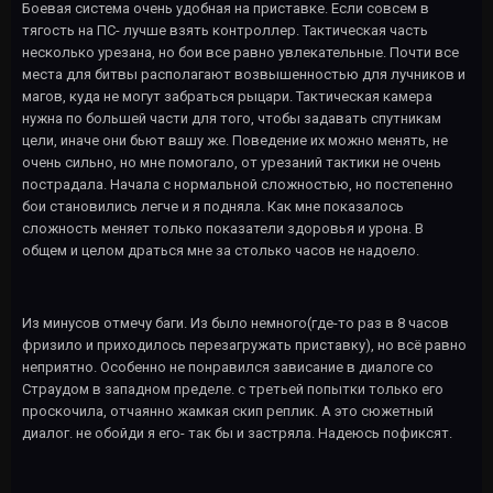
Боевая система очень удобная на приставке. Если совсем в
тягость на ПС- лучше взять контроллер. Тактическая часть
несколько урезана, но бои все равно увлекательные. Почти все
места для битвы располагают возвышенностью для лучников и
магов, куда не могут забраться рыцари. Тактическая камера
нужна по большей части для того, чтобы задавать спутникам
цели, иначе они бьют вашу же. Поведение их можно менять, не
очень сильно, но мне помогало, от урезаний тактики не очень
пострадала. Начала с нормальной сложностью, но постепенно
бои становились легче и я подняла. Как мне показалось
сложность меняет только показатели здоровья и урона. В
общем и целом драться мне за столько часов не надоело.
Из минусов отмечу баги. Из было немного(где-то раз в 8 часов
фризило и приходилось перезагружать приставку), но всё равно
неприятно. Особенно не понравился зависание в диалоге со
Страудом в западном пределе. с третьей попытки только его
проскочила, отчаянно жамкая скип реплик. А это сюжетный
диалог. не обойди я его- так бы и застряла. Надеюсь пофиксят.