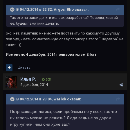
В 04.12.2014 в 22:32, Argos_Rho сказал:
Так это на ваши деньги велась разработка? Посоны, хватай
ее, будем памятник делать.
о-о, нет, памятник мне можете поставить по какому-то другому
поводу, иметь сомнительную славу спонсора этого "шедевра" не
тянет...))
Изменено
4 декабря, 2014
пользователем Eilori
Цитата
Илья Р.
205
5 декабря, 2014
В 04.12.2014 в 23:04, warlok сказал:
Потрясающая логика, если проблемы не у всех, так что
их теперь можно не решать? Люди ведь не за даром
игру купили, чем они хуже вас?