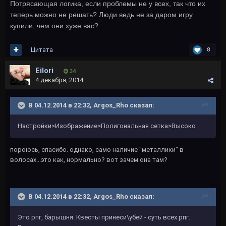
Потрясающая логика, если проблемы не у всех, так что их
теперь можно не решать? Люди ведь не за даром игру
купили, чем они хуже вас?
Цитата
8
Eilori
34
4 декабря, 2014
В 04.12.2014 в 22:32, Argos_Rho сказал:
Настройки>Изображение>Полигональная сетка>Высоко
пороюсь, спасибо. однако, само наличие "металлики" в
волосах...это как, нормально? вот зачем она там?
В 04.12.2014 в 22:32, Argos_Rho сказал:
Это рпг, барышня. Квесты принеси\убей - суть всех рпг.