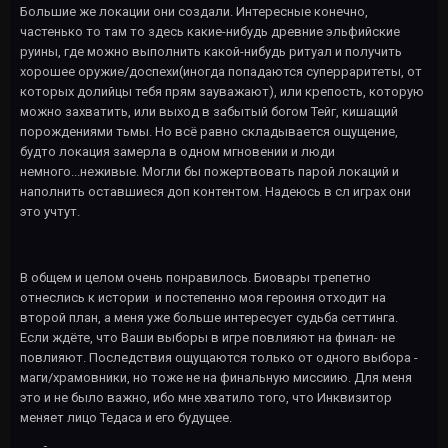
Большие же локации они создали. Интересные конечно,
частенько то там то здесь какие-нибудь древние эльфийские
руины, где можно выполнить какой-нибудь ритуал и получить
хорошее оружие/доспехи(иногда попадаются суперраритеты, от
которых долийцы тебя прям зауважают), или крепость, которую
можно захватить, или выход в забытый богом Тейг, кишащий
порождениями тьмы. Но всё равно складывается ощущение,
будто локация замерла в одном мгновении и люди
немного...неживые. Могли бы пожертвовать парой локаций и
наполнить оставшиеся доп контентом. Надеюсь в сл играх они
это учтут.
В общем и целом очень понравилось. Биовары трепетно
отнеслись к истории и постепенно моя героиня отходит на
второй план, а меня уже больше интересует судьба сеттинга.
Если ждёте, что Ваши выборы в игре повлияют на финал- не
повлияют. Последствия ощущаются только от одного выбора -
маги/храмовники, но тоже не на финальную миссиию. Для меня
это и не было важно, ибо мне хватило того, что Инквизитор
меняет лицо Тедаса и его будущее.