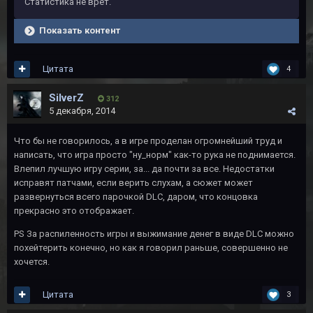
Статистика не врет.
Показать контент
Цитата
4
SilverZ
312
5 декабря, 2014
Что бы не говорилось, а в игре проделан огромнейший труд и
написать, что игра просто "ну_норм" как-то рука не поднимается.
Влепил лучшую игру серии, за... да почти за все. Недостатки
исправят патчами, если верить слухам, а сюжет может
развернуться всего парочкой DLC, даром, что концовка
прекрасно это отображает.
PS За распиленность игры и выжимание денег в виде DLC можно
похейтерить конечно, но как я говорил раньше, совершенно не
хочется.
Цитата
3