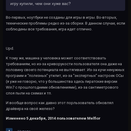
игру купили, чем они хуже вас?
Во-первых, ноутбуки не созданы для игры в игры. Во-вторых,
технические проблемы редко из-за сборки. В данном случае, если
соблюдены все требования, игра идет отлично.
Upd.
К тому же, машина у человека может соответствовать
требованиям, но из-за криворукости пользователя она даже на
половину своего потенциала не вытягивает. Из-за кучи ненужных
программ и "полезных" утилит, из-за "экспертных" настроек ОСы
(я уже не говорю, что у большинства здесь пиратские версии
Win7 с прошлогодними обновлениями), из-за сантиметрового
слоя пыли на схемах и тп.
И вообще вопрос как давно этот порльзователь обновлял
драйвера на своё железо?
Изменено
5 декабря, 2014
пользователем Melfior