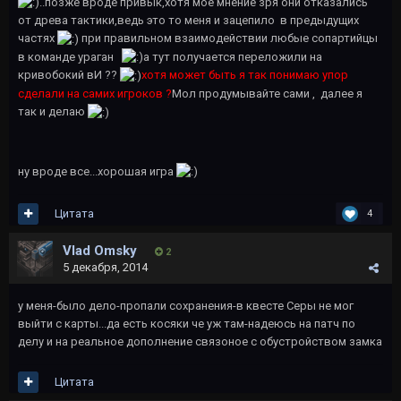
..позже вроде привык,хотя мое мнение зря они отказались
от древа тактики,ведь это то меня и зацепило в предыдущих
частях
при правильном взаимодействии любые сопартийцы
в команде ураган
а тут получается переложили на
кривобокий вИ ??
хотя может быть я так понимаю упор
сделали на самих игроков ?
Мол продумывайте сами , далее я
так и делаю
ну вроде все...хорошая игра
Цитата
4
Vlad Omsky
2
5 декабря, 2014
у меня-было дело-пропали сохранения-в квесте Серы не мог
выйти с карты...да есть косяки че уж там-надеюсь на патч по
делу и на реальное дополнение связоное с обустройством замка
Цитата