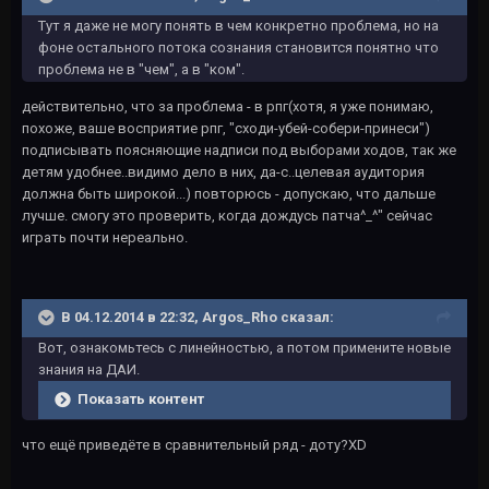
Тут я даже не могу понять в чем конкретно проблема, но на
фоне остального потока сознания становится понятно что
проблема не в "чем", а в "ком".
действительно, что за проблема - в рпг(хотя, я уже понимаю,
похоже, ваше восприятие рпг, "сходи-убей-собери-принеси")
подписывать поясняющие надписи под выборами ходов, так же
детям удобнее..видимо дело в них, да-с..целевая аудитория
должна быть широкой...) повторюсь - допускаю, что дальше
лучше. смогу это проверить, когда дождусь патча^_^" сейчас
играть почти нереально.
В 04.12.2014 в 22:32, Argos_Rho сказал:
Вот, ознакомьтесь с линейностью, а потом примените новые
знания на ДАИ.
Показать контент
что ещё приведёте в сравнительный ряд - доту?XD