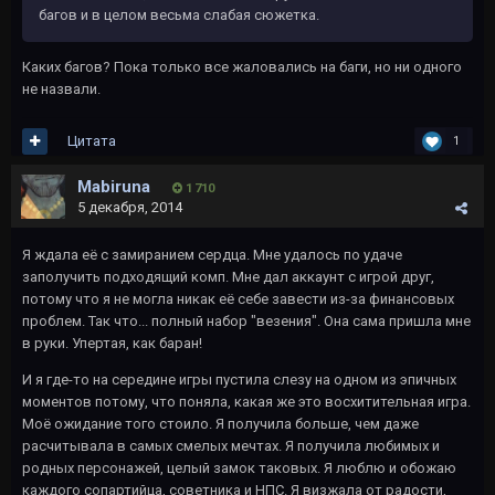
багов и в целом весьма слабая сюжетка.
Каких багов? Пока только все жаловались на баги, но ни одного
не назвали.
Цитата
1
Mabiruna
1 710
5 декабря, 2014
Я ждала её с замиранием сердца. Мне удалось по удаче
заполучить подходящий комп. Мне дал аккаунт с игрой друг,
потому что я не могла никак её себе завести из-за финансовых
проблем. Так что... полный набор "везения". Она сама пришла мне
в руки. Упертая, как баран!
И я где-то на середине игры пустила слезу на одном из эпичных
моментов потому, что поняла, какая же это восхитительная игра.
Моё ожидание того стоило. Я получила больше, чем даже
расчитывала в самых смелых мечтах. Я получила любимых и
родных персонажей, целый замок таковых. Я люблю и обожаю
каждого сопартийца, советника и НПС. Я визжала от радости,