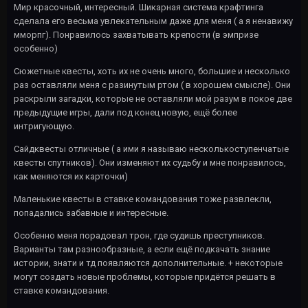
Мир красочный, интересный. Шикарная система крафтинга
сделала его весьма увлекательным даже для меня ( а я ненавижу
мморпг). Понравилось захватывать крепости (в эмпризе
особенно)
Сюжетные квесты, хоть их не очень много, большие и несколько
раз оставляли меня с разинутым ртом ( в хорошем смысле). Они
раскрыли загадки, которые не оставляли мой разум в покое две
предыдущие игры, дали под конец новую, ещё более
интригующую.
Сайдквесты отличные ( а ими я называю несколькоступенчатые
квесты спутников). Они изменяют их судьбу и мне понравилось,
как меняются их карточки)
Маленькие квесты в ставке командования тоже развлекли,
попадались забавные и интересные.
Особенно меня порадовал трон, где судишь преступников.
Варианты там разнообразные, а если ещё подкачать знание
истории, знати и тд появляются дополнительные. + некоторые
могут создать новые проблемы, которые придётся решать в
ставке командования.