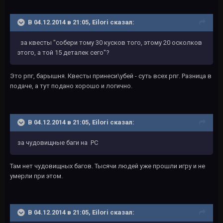
В 04.12.2014 в 21:05, Eilori сказал:
за квесты "собери тому 30 кусков того, этому 20 осколков
этого, а той 15 деталек сего"?
Это рпг, барышня. Квесты принеси\убей - суть всех рпг. Разница в
подаче, а тут подано хорошо и логично.
В 04.12.2014 в 21:05, Eilori сказал:
за чудовищные баги на PC
Там нет чудовищных багов. Тысячи людей уже прошли игру и не
умерли при этом.
В 04.12.2014 в 21:05, Eilori сказал: