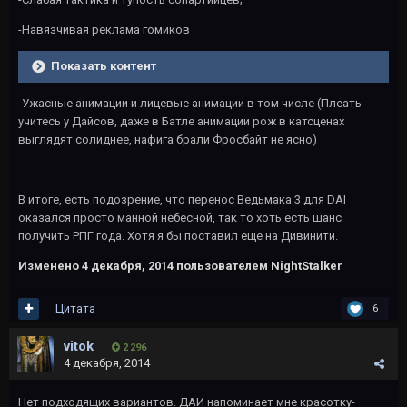
-Навязчивая реклама гомиков
Показать контент
-Ужасные анимации и лицевые анимации в том числе (Плеать
учитесь у Дайсов, даже в Батле анимации рож в катсценах
выглядят солиднее, нафига брали Фросбайт не ясно)
В итоге, есть подозрение, что перенос Ведьмака 3 для DAI
оказался просто манной небесной, так то хоть есть шанс
получить РПГ года. Хотя я бы поставил еще на Дивинити.
Изменено
4 декабря, 2014
пользователем NightStalker
Цитата
6
vitok
2 296
4 декабря, 2014
Нет подходящих вариантов. ДАИ напоминает мне красотку-