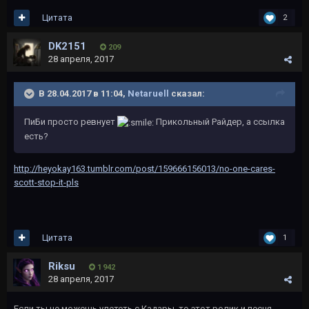
Цитата
2
DK2151
209
28 апреля, 2017
В 28.04.2017 в 11:04,
Netaruell
сказал:
ПиБи просто ревнует
Прикольный Райдер, а ссылка
есть?
http://heyokay163.tumblr.com/post/159666156013/no-one-cares-
scott-stop-it-pls
Цитата
1
Riksu
1 942
28 апреля, 2017
Если ты не можешь улететь с Кадары, то этот ролик и песня