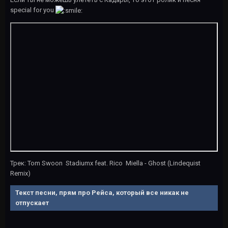
special for you
Трек: Tom Swoon Stadiumx feat. Rico Miella - Ghost (Lindequist
Remix)
Текст песни, прям про Рейса, который все никак не
отпускает