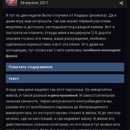
28 апреля, 2017
Я тут на две недели была отлучена от Кадары (уезжала). Да я
даже игру еще не прошла, так как играю первый раз очень
медленно и дотошно, заглядывая под каждый камень. Вот и
застряла на планете, откуда меня и выдернули )) В дороге
спасала только эта темка, ваши рассуждения, любовно
сделанные скриншотики, и вот эта песня. Это даже не
ассоциации, тут слова как с него написаны
особенно последняя
фраза
:
Показать содержимое
текст
И еще чем меня зацепил так этот персонаж. Он невероятно
живой, и такой разный
и дико красивый
. И самостоятельная
сильная личность. Через хитрожопого контрабандиста мы
узнаем его от влюбленного паренька до беспринципного
манипулятора, от которого кровь стынет в жилах. И до сих пор
не ясно, где он настоящий, а где надевает маску. В жизни это
действительно опасное сочетание, но это игра и тут можно все