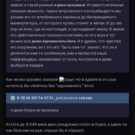
живой, и такой разный
и дико красивый
. И самостоятельная
сильная личность. Через хитрожопого контрабандиста мы
узнаем его от влюбленного паренька до беспринципного
манипулятора, от которого кровь стынет в жилах. И до сих
пор не ясно, где он настоящий, а где надевает маску. В жизни
это действительно опасное сочетание, но это игра и тут
можно все
даже заромансить бога
. И я думаю, что чувства
его искренние, вот это его "быть кем-то" значит, что он и
увлечется кем-то особенным, кем и являются наши
паффайндеры, независимо от пола, поступков и даже
выбора в пещере
Как же вы красиво сказали!
Но в идеале в это раз
хотелось бы обойтись без "заромансить" бога)
В 28.04.2017 в 07:51,
just jessica
сказал:
я даже Хоука не признала
Кстати да. В DAII меня дико раздражал голос м.Хоука, а здесь он
как бальзам на уши, слушал бы и слушал)