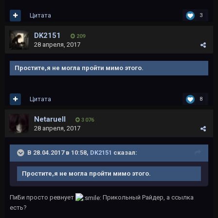
Цитата
3
DK2151
209
28 апреля, 2017
Простите,я не могла пройти мимо этого.
Цитата
8
Netaruell
3 076
28 апреля, 2017
В 28.04.2017 в 10:58,
DK2151
сказал:
Простите,я не могла пройти мимо этого.
ПиБи просто ревнует
Прикольный Райдер, а ссылка
есть?