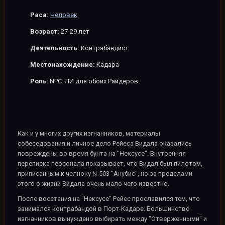
Раса:
Человек
Возраст:
27-29 лет
Деятельность:
К
онтрабандист
Местонахождение:
Кадара
Роль:
NPC. ЛИ для обоих Райдеров
Как и у многих других изгнанников, материалы
собеседования и личное дело Рейеса Видала оказались
повреждены во время бунта на "Нексусе". Внутренняя
переписка персонала показывает, что Видал был пилотом,
приписанным к челноку N-503 "Анубис", но за пределами
этого о жизни Видала очень мало чего известно.
После восстания на "Нексусе" Рейес прославился тем, что
занимался контрабандой в Порт-Кадаре. Большинство
изгнанников вынуждено выбирать между "Отверженными" и