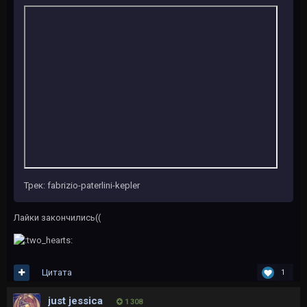
Трек: fabrizio-paterlini-kepler
Лайки закончились((
Цитата
1
just jessica
1 308