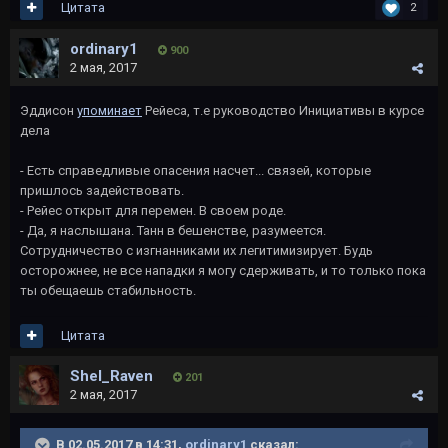
Цитата
2
ordinary1
900
2 мая, 2017
Эддисон
упоминает
Рейеса, т.е руководство Инициативы в курсе
дела
- Есть справедливые опасения насчет... связей, которые
пришлось задействовать.
- Рейес открыт для перемен. В своем роде.
- Да, я наслышана. Танн в бешенстве, разумеется.
Сотрудничество с изгнанниками их легитимизирует. Будь
осторожнее, не все нападки я могу сдерживать, и то только пока
ты обещаешь стабильность.
Цитата
Shel_Raven
201
2 мая, 2017
В 02.05.2017 в 14:31,
ordinary1
сказал: