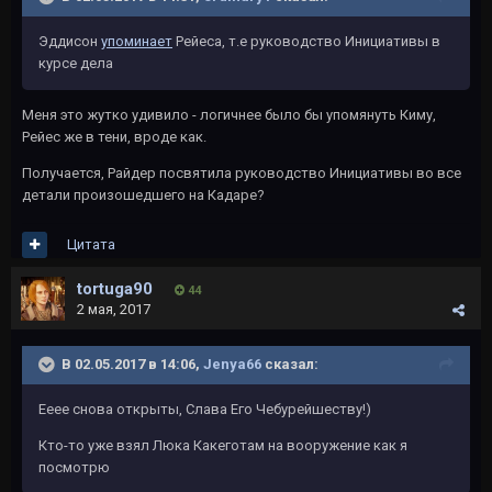
Эддисон
упоминает
Рейеса, т.е руководство Инициативы в
курсе дела
Меня это жутко удивило - логичнее было бы упомянуть Киму,
Рейес же в тени, вроде как.
Получается, Райдер посвятила руководство Инициативы во все
детали произошедшего на Кадаре?
Цитата
tortuga90
44
2 мая, 2017
В 02.05.2017 в 14:06,
Jenya66
сказал:
Ееее снова открыты, Слава Его Чебурейшеству!)
Кто-то уже взял Люка Какеготам на вооружение как я
посмотрю