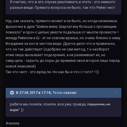
Я считаю, что в его случае умалчивать и лгать - это немного
разные вещи. Прямого вопроса не было, так что Рейес чист :
Нуу, как сказать, прямого может и не было, но когда начинаешь
фразочки в духе "Шейна меее, Шарлатану больше с прозвищем
повезло" и проч с целью увести подальше от мысли провести =
между Рейесом и Ш - эт не совсем вранье, но очень близко к нему.
Вождение за нос в чистом виде. Другое дело что и правильно,
что он так действует (одобряю не сам метод, т.к наоборот
этим лишь вызывает подозрения, а не развеивает их, но
саму цель - скрыть до поры до времени свое второе лицо перед
новой знакомой).
Так что чист - это вряд ли. Но как бы и что с того? =))
В 27.04.2017 в 17:18,
Teiou
сказал:
ребята мы поняли, поняли, все уже, правда,
горшочек, не
вари
" ))
Ахахаха.