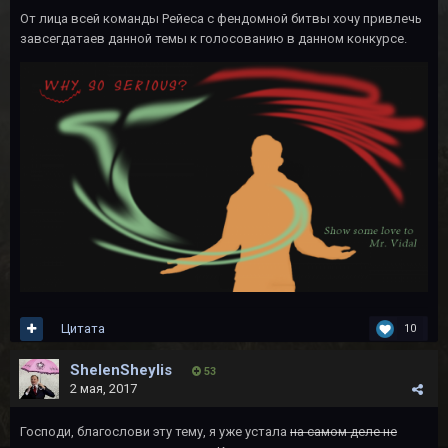
От лица всей команды Рейеса с фендомной битвы хочу привлечь
завсегдатаев данной темы к голосованию в данном конкурсе.
Цитата
10
ShelenSheylis
53
2 мая, 2017
Господи, благослови эту тему, я уже устала
на самом деле не