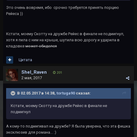
Это очень вовремя, ибо срочно требуется принять порцию
Рейеса ))
Кстати, моему Скотту на дружбе Рейес в финале не подмигнул,
хотя я пила с ним на крыше, шутила всю дорогу и ударила в
кладовке
может обиделся
Цитата
Shel_Raven
201
2 мая, 2017
В 02.05.2017 в 14:38,
tortuga90
сказал:
Кстати, моему Скотту на дружбе Рейес в финале не
подмигнул
А кому-то подмигивал на дружбе? Я была уверена, что эта фишка
эксклюзив для романа... :)