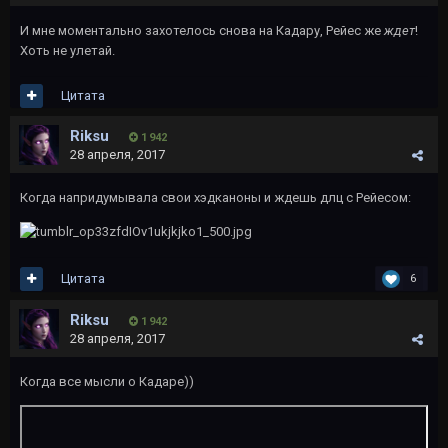
И мне моментально захотелось снова на Кадару, Рейес же
ждет
!
Хоть не улетай.
Цитата
Riksu
1 942
28 апреля, 2017
Когда напридумывала свои хэдканоны и ждешь длц с Рейесом:
Цитата
6
Riksu
1 942
28 апреля, 2017
Когда все мысли о Кадаре))