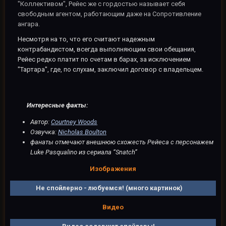
"Коллективом", Рейес же с гордостью называет себя
свободным агентом, работающим даже на Сопротивление
ангара.
Несмотря на то, что его считают надежным
контрабандистом, всегда выполняющим свои обещания,
Рейес редко платит по счетам в барах, за исключением
"Тартара", где, по слухам, заключил договор с владельцем.
Интересные факты:
Автор:
Courtney Woods
Озвучка:
Nicholas Boulton
фанаты отмечают внешнюю схожесть Рейеса с персонажем
Luke Pasqualino из сериала “Snatch”
Изображения
Не спойлерно - любуемся!
(много картинок)
Видео