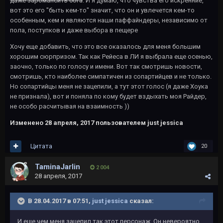
даже заромансить бога
. И я думаю, что чувства его искренние,
вот это его "быть кем-то" значит, что он и увлечется кем-то
особенным, кем и являются наши паффайндеры, независимо от
пола, поступков и даже выбора в пещере
Хочу еще добавить, что это все оказалось для меня большим
хорошим сюрпризом. Так как Рейеса в ЛИ я выбрала еще осенью,
заочно, только по голосу и имени. Вот так смотришь новости,
смотришь, кто наиболее симпатичен из сопартийцев и не только.
Но сопартийцы меня не зацепили, а тут этот голос (я даже Хоука
не признала), вот и поняла по кому будет вздыхать моя Райдер,
не особо расчитывая на взаимность ))
Изменено
28 апреля, 2017
пользователем just jessica
Цитата
20
TaminaJarlin
2 004
28 апреля, 2017
В 28.04.2017 в 07:51,
just jessica
сказал:
И еще чем меня зацепил так этот персонаж. Он невероятно