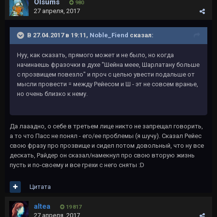
Olsums
980
27 апреля, 2017
В 27.04.2017 в 19:11,
Noble_Fiend
сказал:
Нуу, как сказать, прямого может и не было, но когда
начинаешь фразочки в духе "Шейна меее, Шарлатану больше
с прозвищем повезло" и проч с целью увести подальше от
мысли провести = между Рейесом и Ш - эт не совсем вранье,
но очень близко к нему.
Да лааадно, о себе в третьем лице никто не запрещал говорить,
а то что Пасс не понял - его/ее проблемы (я шучу). Сказал Рейес
свою фразу про прозвище и сидел потом довольный, что ну все
дескать, Райдер он сказал/намекнул про свою вторую жизнь
пусть и по-своему и все грехи с него сняты :D
Цитата
altea
19 817
27 апреля, 2017