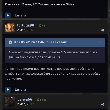
Изменено
2 мая, 2017
пользователем Stiles
Цитата
tortuga90
44
2 мая, 2017
В 02.05.2017 в 14:46,
Stiles
сказал:
А кому-то подмигивал на дружбе? Я была уверена, что эта
фишка эксклюзив для романа... :)
точняк, про подмигивание только при романе я забыла, но
улыбаться он же должен был вроде? а так камера его вообще
пропустила.
Цитата
Jenya66
5 613
2 мая, 2017