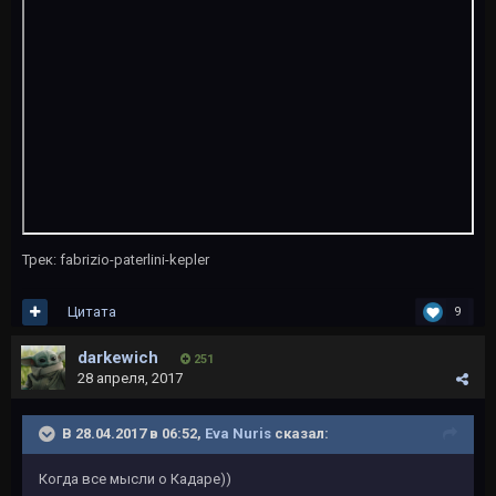
Трек: fabrizio-paterlini-kepler
Цитата
9
darkewich
251
28 апреля, 2017
В 28.04.2017 в 06:52,
Eva Nuris
сказал:
Когда все мысли о Кадаре))