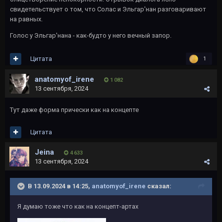
свидетельствует о том, что Солас и Эльгар'нан разговаривают
на равных.
Голос у Эльгар'нана - как-будто у него вечный запор.
Цитата
1
anatomyof_irene
1 082
13 сентября, 2024
Тут даже форма прически как на концепте
Цитата
Jeina
4 633
13 сентября, 2024
В 13.09.2024 в 14:25,
anatomyof_irene
сказал:
Я думаю тоже что как на концепт-артах