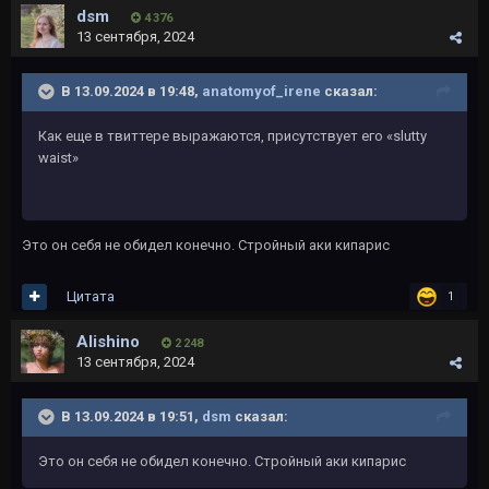
dsm
4 376
13 сентября, 2024
В 13.09.2024 в 19:48,
anatomyof_irene
сказал:
Как еще в твиттере выражаются, присутствует его «slutty
waist»
Это он себя не обидел конечно. Стройный аки кипарис
Цитата
1
Alishino
2 248
13 сентября, 2024
В 13.09.2024 в 19:51,
dsm
сказал:
Это он себя не обидел конечно. Стройный аки кипарис