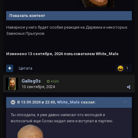
Показать контент
Наверное у него будет особая реакция на Дарвина и некоторых
Завесных Прыгунов.
Изменено
13 сентября, 2024
пользователем White_Male
Цитата
1
Galleg0s
4 624
13 сентября, 2024
В 13.09.2024 в 22:40,
White_Male
сказал:
Ты опоздала, я уже давно написал что молодой и
волосатый еще Солас кидал зиги и вступал в партию.