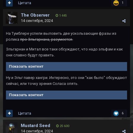
Цитата
1
The Observer
1 445
14 сентября, 2024
На Тумблере успели выловить две ускользающие фразы из
ролика
про Эльгарнана, разумеется.
Эльгарнан и Митал все таки обсуждают, что надо эльфам и как
они славно будут править.
Показать контент
Ну и Эльг павер хангри. Интересно, это они "как было" обсуждают
сейчас, или точку зрения Соласа опять.
Показать контент
Цитата
6
Mustard Seed
25 600
14 сентября, 2024