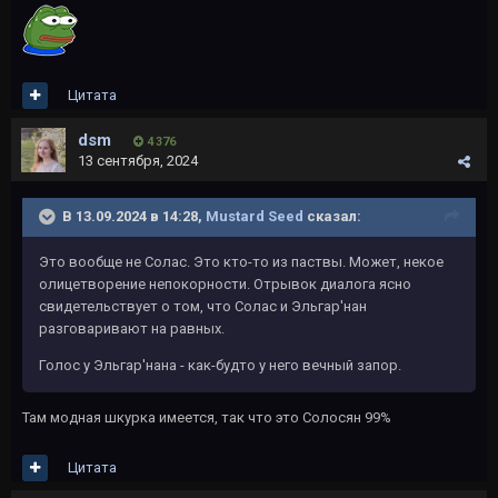
Цитата
dsm
4 376
13 сентября, 2024
В 13.09.2024 в 14:28,
Mustard Seed
сказал:
Это вообще не Солас. Это кто-то из паствы. Может, некое
олицетворение непокорности. Отрывок диалога ясно
свидетельствует о том, что Солас и Эльгар'нан
разговаривают на равных.
Голос у Эльгар'нана - как-будто у него вечный запор.
Там модная шкурка имеется, так что это Солосян 99%
Цитата