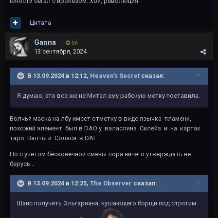
юности бегал с ирокезом. Хой, революция.
Цитата
Ganna
56
13 сентября, 2024
В 13.09.2024 в 12:12,
Heaven's Secret
сказал:
Я думаю, это все же не Митал ему рабскую метку поставила.
Волчья маска на лбу имеет отметку в виде язычка пламени,
похожий элемент был в DAO у валаслина Силейз и на картах
таро Валты и Соласа в DAI
Но с учетом бесконечной смены лора ничего утверждать не
берусь...
В 13.09.2024 в 12:25,
The Observer
сказал:
Шанс получить Эльгарнана, кушающего борщи под строгим