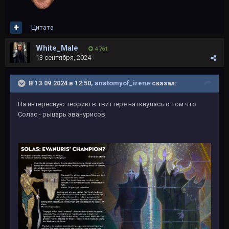
Цитата
White_Male
4 761
13 сентября, 2024
В 13.09.2024 в 12:50,
anatomyof_irene
сказал:
На интересную теорию в твиттере наткнулась о том что
Солас - рыцарь эванурисов