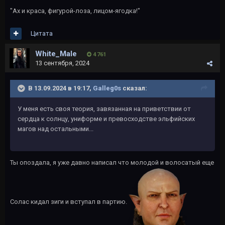
"Ах и краса, фигурой-лоза, лицом-ягодка!"
Цитата
White_Male
4 761
13 сентября, 2024
В 13.09.2024 в 19:17,
Galleg0s
сказал:
У меня есть своя теория, завязанная на приветствии от
сердца к солнцу, униформе и превосходстве эльфийских
магов над остальными...
Ты опоздала, я уже давно написал что молодой и волосатый еще
Солас кидал зиги и вступал в партию.