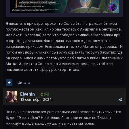
Я писал это при царе горохе что Солас был награжден бытием
полубожеством(как Гил но она терлась с Андруил и монстриков
для охоты клепала) за то что победил чемпиона Фалондина при
споре когда чемпион Фалондина пытался в дракошу а это
запрещено приказом Эльгарнана и только Митал он разрешал. И
потом ему поручили как псу-волку охранять тюрьму Забытых где
он скорешился с ними потому что раб элиты в лице Эльгарнана и
Митал. А с Митал Солас спал и манипулировал ею чтоб с ее
помощью достать сферу реактор титана.
Цитата
Elvenin
343
13 сентября, 2024
Вот они не стесняются уже, столько спойлеров фактически. Что
будет 19 сентября? Несколько блогеров играли по 7 часов
минимум вроде, каждому дали записать материал