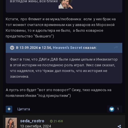
взглядом жены, все ближе
Кстати, про Флемет и ее мужа/любовника: если у них брак на
тот момент считался временным как у авваров из Морозной
Котловины, то и адюльтера не было, а было коварное
предательство "бывшего")
В 13.09.2024 в 12:54,
Heaven's Secret
сказал:
Факт в том, что ДАИ и ДАВ были одним целым и Инквизитор
в этой истории не последнюю роль играл. Уикс сам сказал,
что надеялся, что Чужак дал понять, что их история не
закончена.
А пусть это будет "вот это поворот!" Сижу, тихо надеюсь на
появление Инкви "под прикрытием")
Цитата
1
seda_rostro
21 458
13 сентября, 2024