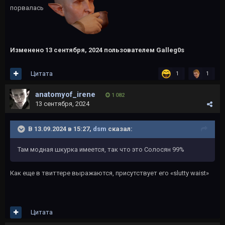
порвалась
Изменено
13 сентября, 2024
пользователем Galleg0s
Цитата
1
1
anatomyof_irene
1 082
13 сентября, 2024
В 13.09.2024 в 15:27,
dsm
сказал:
Там модная шкурка имеется, так что это Солосян 99%
Как еще в твиттере выражаются, присутствует его «slutty waist»
Цитата