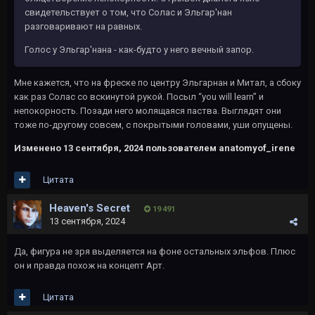
свидетельствует о том, что Солас и Эльгар'нан
разговаривают на равных.
Голос у Эльгар'нана - как-будто у него вечный запор.
Мне кажется, что на фреске по центру Эльгарнан и Митал, а сбоку
как раз Солас со вскинутой рукой. Посыл “you will learn” и
непокорность. Позади него молящаяся паства. Выглядят они
тоже по-другому совсем, с покрытыми головами, уши опущены.
Изменено
13 сентября, 2024
пользователем anatomyof_irene
Цитата
Heaven's Secret
19 491
13 сентября, 2024
Да, фигура не зря выделяется на фоне остальных эльфов. Плюс
он и правда похож на концепт Арт.
Цитата