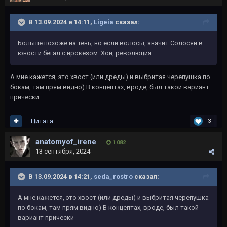
В 13.09.2024 в 14:11,
Ligeia
сказал:
Больше похоже на тень, но если волосы, значит Солосян в
юности бегал с ирокезом. Хой, революция.
А мне кажется, это хвост (или дреды) и выбритая черепушка по
бокам, там прям видно) В концептах, вроде, был такой вариант
прически
Цитата
3
anatomyof_irene
1 082
13 сентября, 2024
В 13.09.2024 в 14:21,
seda_rostro
сказал:
А мне кажется, это хвост (или дреды) и выбритая черепушка
по бокам, там прям видно) В концептах, вроде, был такой
вариант прически