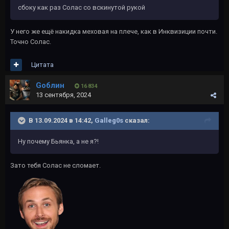
сбоку как раз Солас со вскинутой рукой
У него же ещё накидка меховая на плече, как в Инквизиции почти.
Точно Солас.
Цитата
Gоблин
16 834
13 сентября, 2024
В 13.09.2024 в 14:42,
Galleg0s
сказал:
Ну почему Бьянка, а не я?!
Зато тебя Солас не сломает.