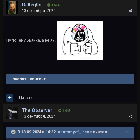
Galleg0s
4 624
13 сентября, 2024
Ну почему Бьянка, а не я?!
Показать контент
Цитата
The Observer
1 445
13 сентября, 2024
В 13.09.2024 в 14:32,
anatomyof_irene
сказал: