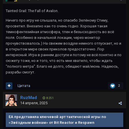
Tainted Grail: The Fall of Avalon.
Ничего про игру не слышала, но спасибо Зелёному Стиму,
просветил. Внезапно как-то очень годно. Хорошая такая
темнофентезийная атмосфера, тлен и безысходность во всё
поля. Особенно в начальной локации, через монитор
прочувствовалось.) На свежем воздухе немного отпускает, но и
в открытом мире своих приколов предостаточно. Лор
интересный. Игра в раннем доступе и потому не всё понятно и по
сюжету тоже, но и того, что есть мне хватило, чтобы ждать
"полного метра". Благо не долго, обещают май/июнь. Надеюсь,
разрабы смогут.
Цитата
2
RuzMad
8 251
14 апреля, 2025
EA представила ключевой арт тактической игры по
«Звёздным войнам» от Bit Reactor и Respawn