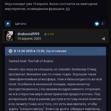
Игру покажут уже 19 апреля. Анонс состоится на ежегодном
мероприятии, посвящённом франшизе.
(c)
Цитата
2
drakonid999
4 772
15 апреля, 2025
В 14.04.2025 в 13:05,
Sqrat
сказал:
Tainted Grail: The Fall of Avalon.
Ничего про игру не слышала, но спасибо Зелёному Стиму,
просветил. Внезапно как-то очень годно. Хорошая такая
темнофентезийная атмосфера, тлен и безысходность во всё
поля. Особенно в начальной локации, через монитор
прочувствовалось.) На свежем воздухе немного отпускает,
но и в открытом мире своих приколов предостаточно. Лор
интересный. Игра в раннем доступе и потому не всё понятно
и по сюжету тоже, но и того, что есть мне хватило, чтобы
ждать "полного метра". Благо не долго, обещают май/июнь.