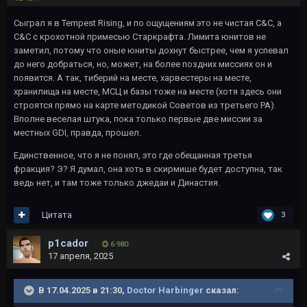
Сыграл я в Tempest Rising, и по ощущениям это не чистая C&C, а
C&C с крохотной примесью Старкрафта. Лимита юнитов не
заметил, потому что оные юниты дохнут быстрее, чем я успевал
до него добраться, но, может, на более поздних миссиях он и
появится. А так, тиберий на месте, харвестеры на месте,
хранилища на месте, МСЦ и базы тоже на месте (хотя здесь они
строятся прямо на карте методикой Советов из третьего РА).
Вполне веселая штука, пока только первые две миссии за
местных GDI, правда, прошел.
Единственное, что я не понял, это где обещанная третья
фракция? Э? Я думал, она хоть в скирмише будет доступна, так
ведь нет, и там тоже только джедаи и Династия.
Цитата
3
p1cador
6 980
17 апреля, 2025
В 17.04.2025 в 21:30,
Doctor Harbinger
сказал: