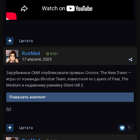
Цитата
RuzMad
8 251
17 апреля, 2025
Зарубежные СМИ опубликовали превью Cronos: The New Dawn —
игры от команды Bloober Team, известной по Layers of Fear, The
Medium и недавнему ремейку Silent Hill 2.
Показать контент
(c)
Цитата
1