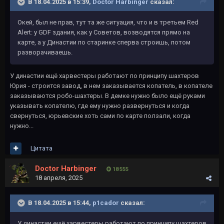
В 18.04.2025 в 15:39,
Doctor Harbinger
сказал:
Окей, был не прав, тут та же ситуация, что и в третьем Red
Alert: у GDF здания, как у Советов, возводятся прямо на
карте, а у Династии по старинке сперва строишь, потом
разворачиваешь.
У династии ещё харвестеры работают по принципу шахтеров
Юрия - строится завод, в нем заказывается копатель, в копателе
заказываются робо-шахтеры. В демке нужно было ещё руками
указывать копателю, где ему нужно развернуться и когда
свернуться, юрьевские хоть сами по карте ползали, когда
нужно...
Цитата
Doctor Harbinger
18 555
18 апреля, 2025
В 18.04.2025 в 15:44,
p1cador
сказал:
У династии ещё харвестеры работают по принципу шахтеров