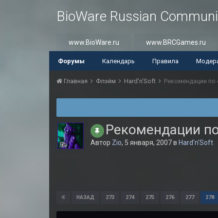
BioWare Russian Communi
www.BioWare.ru
www.BRCGames.ru
Форумы
Календарь
Правила
Модер
Главная
Флэйм
Hard'n'Soft
Рекомендации по 
Рекомендации по
Автор
Zio
,
5 января, 2007
в
Hard'n'Soft
273
274
275
276
277
278
НАЗАД