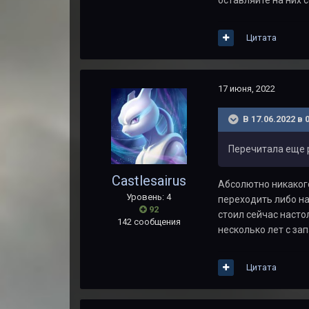
Цитата
17 июня, 2022
В 17.06.2022 в 
Перечитала еще р
Castlesairus
Абсолютно никакого
Уровень: 4
переходить либо на 
92
стоил сейчас насто
142 сообщения
несколько лет с за
Цитата