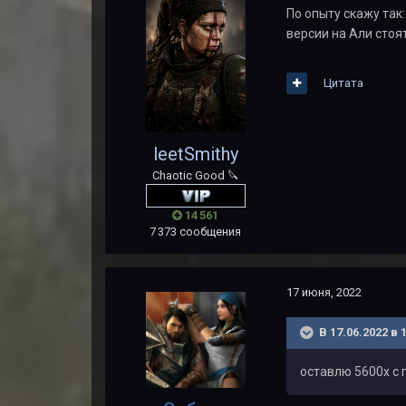
По опыту скажу так
версии на Али стоя
Цитата
leetSmithy
Chaotic Good 🔪
14 561
7 373 сообщения
17 июня, 2022
В 17.06.2022 в 
оставлю 5600х с