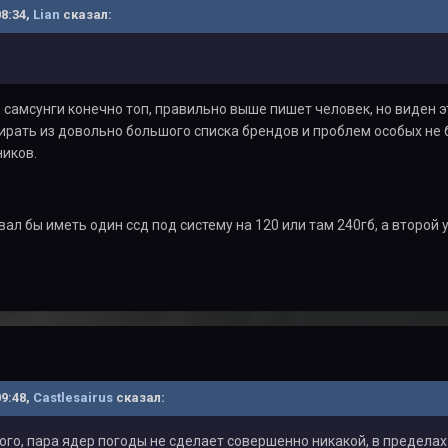
08:34,
Lian
сказал:
- самсунги конечно топ, правильно выше пишет человек, но виден эт
рать из довольно большого списка брендов и проблем особых не б
ников.
ал бы иметь один ссд под систему на 120 или там 240гб, а второй 
09:48,
Castlesairus
сказал:
го, пара ядер погоды не сделает совершенно никакой, в пределах