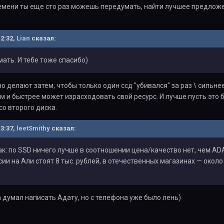
емени ты еще сто раз можешь передумать, найти лучшее предложен
12:32,
Lian
сказал:
мать. И тебе тоже спасибо)
но делают затем, чтобы только один ссд "убивался" за раз \ сильне
 и быстрее может израсходовать свой ресурс. И лучше пусть это 
о второго диска.
13:37,
leetSmithy
сказал:
ак: по SSD ничего лучше в соотношении цена/качество нет, чем AD
ии на Али стоят 8 тыс. рублей, в отечественных магазинах — около
а думал написать Адату, но с телефона уже было лень)