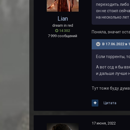
переходить либо н
он не стоил сейч
на несколько лет
Lian
dream in red
14 302
Поняла, значит ост
7 999 сообщений
В 17.06.2022 в 
Если торренты, т
А вот ссд я бы в
и дальше лучше н
Тут тоже буду дума
Цитата
17 июня, 2022