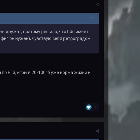
ень дружат, поэтому решила, что hdd имеет
афиг он нужен), чувствую себя ретроградом
 по БГ3, игры в 70-100гб уже норма жизни и
1