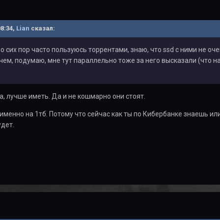
08:34,
Lian
сказал:
до сих пор часто пользуюсь торрентами, знаю, что ssd с ними не оч
чем, подумаю, мне тут параллельно тоже за него высказали (что н
а, лучше иметь. Да и не кошмарно они стоят.
 именно на 1тб. Потому что сейчас как ты по Кибербанке знаешь или
удет.