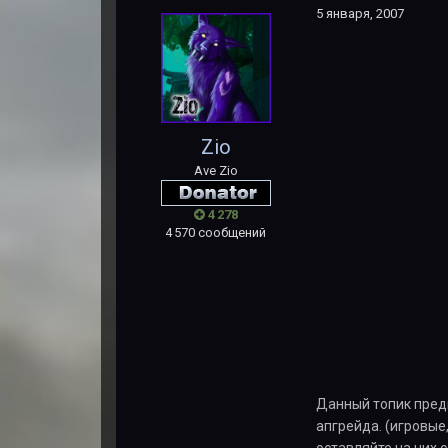
5 января, 2007
Zio
Ave Zio
4 278
4 570 сообщений
Данный топик пред
апгрейда. (игровые
оставляйте на них 