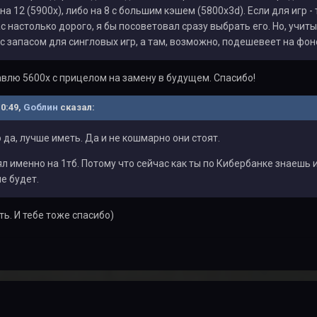
а 12 (5900х), либо на 8 с большим кэшем (5800x3d). Если для игр -
ас настолько дорого, я бы посоветовал сразу выбрать его. Но, учи
 с запасом для сингловых игр, а там, возможно, подешевеет на фон
авлю 5600х с прицелом на замену в будущем. Спасибо!
10:49,
Gоблин
сказал:
о да, лучше иметь. Да и не кошмарно они стоят.
зял именно на 1тб. Потому что сейчас как ты по Кибербанке знаешь 
е будет.
ть. И тебе тоже спасибо)