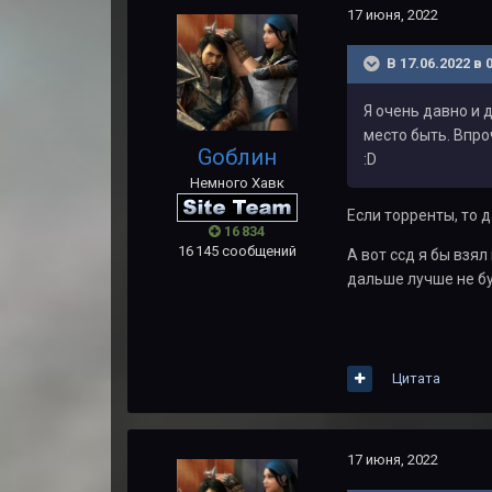
17 июня, 2022
В 17.06.2022 в 
Я очень давно и 
место быть. Впро
Gоблин
:D
Немного Хавк
Если торренты, то д
16 834
16 145 сообщений
А вот ссд я бы взял
дальше лучше не б
Цитата
17 июня, 2022