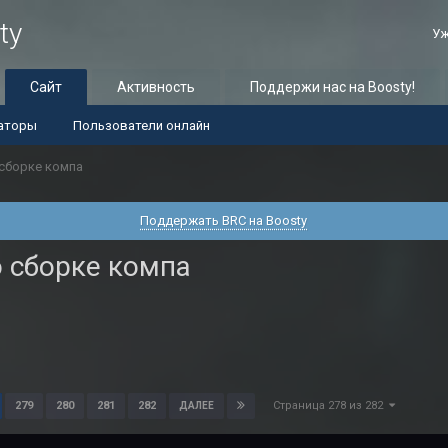
ty
Уж
Сайт
Активность
Поддержи нас на Boosty!
аторы
Пользователи онлайн
сборке компа
Поддержать BRC на Boosty
 сборке компа
Страница 278 из 282
279
280
281
282
ДАЛЕЕ