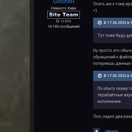
Gоблин
Опять же к тому вр
Немного Хавк
=)
16 834
В 17.06.2022 в 
16 145 сообщений
Тут тоже буду ду
Ну просто это обыч
обращений к файлам
потеряешь данные с
В 17.06.2022 в 
По опыту скажу т
терабайтные верс
исполнение.
Лол, сидел два раз
Цитата