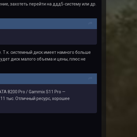
ие, захотеть перейти на ддд5-систему или др.
е. Т.к. системный диск имеет намного больше
будет диск малого объема и цены, плюс не
ATA 8200 Pro / Gammix S11 Pro —
 11 тыс. Отличный ресурс, хорошее