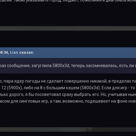
08:34,
Lian
сказал:
аз сообщение, загуглила 5800x3d, теперь засомневалась, есть ли с
, пара ядер погоды не сделает совершенно никакой, в пределах п
12 (5900х), либо на 8 с большим кэшем (5800x3d). Если для игр - то
лько дорого, я бы посоветовал сразу выбрать его. Но, учитывая ны
пасом для сингловых игр, а там, возможно, подешевеет на фоне нов