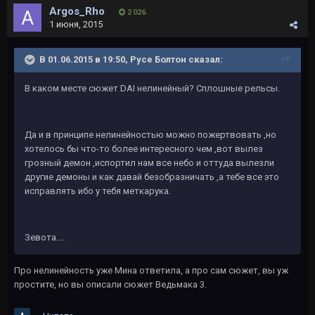
Argos_Rho
2 026
1 июня, 2015
В 01.06.2015 в 19:50, Русе Болтон сказал:
В каком месте сюжет DAI нелинейный? Сплошные рельсы.
Да и в принципе нелинейностью можно пожертвовать ,но
хотелось бы что-то более интересного чем ,вот вылез
грозный демон ,испортил нам все небо и оттуда вылезли
другие демоны и как давай безобразничать ,а тебе все это
исправлять ибо у тебя меткарука.
Зевота....
Про нелинейность уже Мина ответила, а про сам сюжет, вы уж
простите, но вы описали сюжет Ведьмака 3.