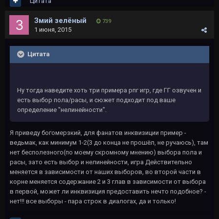
Цитата
Змий зелёный
739
1 июня, 2015
Цитата
Ну тогда наведите хоть три примера рпг игр, где ГГ озвучен и
есть выбор пола/расы, и сюжет подходит под ваше
определение "нелинейности".
Я приведу богомерзкий, для фанатов инквизиции пример -
ведьмак, как минимум 1-2(3 до конца не прошёл, не ручаюсь), там
нет бесполезного(по моему скромному мнению) выбора пола и
расы, зато есть выбор и нелинейности, игра Действительно
меняется в зависимости от наших выборов, во второй части в
корне меняется содержание 2 и 3 глав в зависимости от выбора
в первой, может ли инквизиция предоставить нечто подобное? -
нет!!! все выборы - пара строк в диалогах, да и только!