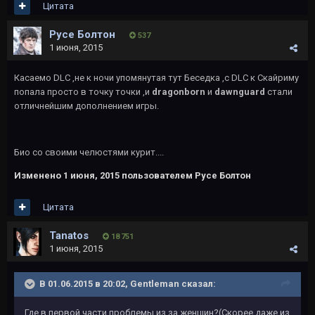
Цитата
Русе Болтон
537
1 июня, 2015
Касаемо DLC ,не к ночи упомянутая тут Беседка ,с DLC к Скайриму
попала просто в точку точки ,и
dragonborn
и
dawnguard
стали
отличнейшим дополнением игры.
Био со своими челюстями курит....
Изменено
1 июня, 2015
пользователем Русе Болтон
Цитата
Tanatos
18 751
1 июня, 2015
В 01.06.2015 в 20:02, Gentleman сказал:
Где в первой части проблемы из за женщин?(Скорее даже из