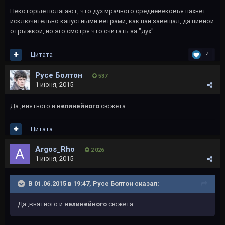
Некоторые полагают, что дух мрачного средневековья пахнет
исключительно капустными ветрами, как пан завещал, да пивной
отрыжкой, но это смотря что считать за "дух".
Цитата
4
Русе Болтон
537
1 июня, 2015
Да ,внятного и
нелинейного
сюжета.
Цитата
Argos_Rho
2 026
1 июня, 2015
В 01.06.2015 в 19:47, Русе Болтон сказал:
Да ,внятного и
нелинейного
сюжета.