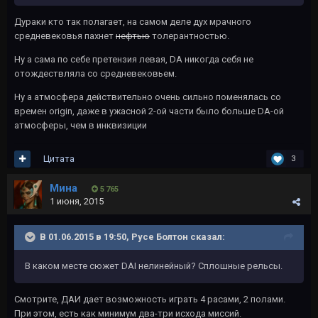
Дураки кто так полагает, на самом деле дух мрачного
средневековья пахнет
нефтью
толерантностью.
Ну а сама по себе претензия левая, DA никогда себя не
отождествляла со средневековьем.
Ну а атмосфера действительно очень сильно поменялась со
времен origin, даже в ужасной 2-ой части было больше DA-ой
атмосферы, чем в инквизиции
Цитата
3
Мина
5 765
1 июня, 2015
В 01.06.2015 в 19:50, Русе Болтон сказал:
В каком месте сюжет DAI нелинейный? Сплошные рельсы.
Смотрите, ДАИ дает возможность играть 4 расами, 2 полами.
При этом, есть как минимум два-три исхода миссий.