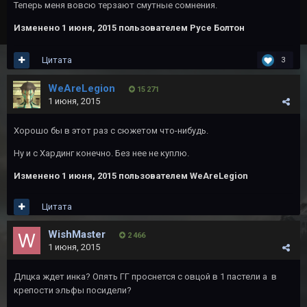
Теперь меня вовсю терзают смутные сомнения.
Изменено
1 июня, 2015
пользователем Русе Болтон
Цитата
3
WeAreLegion
15 271
1 июня, 2015
Хорошо бы в этот раз с сюжетом что-нибудь.
Ну и с Хардинг конечно. Без нее не куплю.
Изменено
1 июня, 2015
пользователем WeAreLegion
Цитата
WishMaster
2 466
1 июня, 2015
Длцка ждет инка? Опять ГГ проснется с овцой в 1 пастели а в
крепости эльфы посидели?