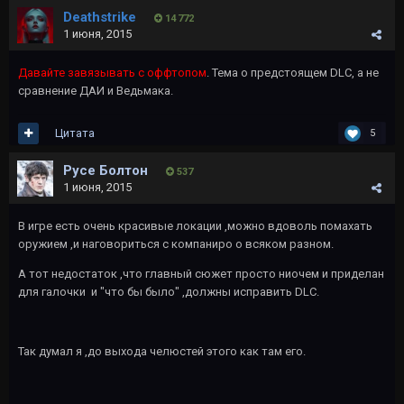
Deathstrike
14 772
1 июня, 2015
Давайте завязывать с оффтопом
. Тема о предстоящем DLC, а не
сравнение ДАИ и Ведьмака.
Цитата
5
Русе Болтон
537
1 июня, 2015
В игре есть очень красивые локации ,можно вдоволь помахать
оружием ,и наговориться с компаниро о всяком разном.
А тот недостаток ,что главный сюжет просто ниочем и приделан
для галочки и "что бы было" ,должны исправить DLC.
Так думал я ,до выхода челюстей этого как там его.