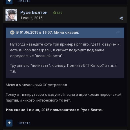
Цитата
Русе Болтон
537
1 июня, 2015
В 01.06.2015 в 19:57, Мина сказал:
Ну тогда наведите хоть три примера рпг игр, где ГГ озвучен и
есть выбор пола/расы, и сюжет подходит под ваше
определение "нелинейности".
Тру рпг это "почитать", к слову. Помните БГ? Котор? и т.д. и
т.п.
Меня и молчаливый СС устраивал.
Толку от выкрутасов с озвучкой ,если в игре кроме персонажей
партии, и никого интересного то нет.
Изменено
1 июня, 2015
пользователем Русе Болтон
Цитата