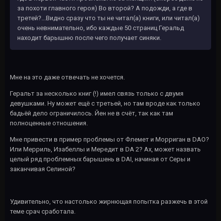
за похоти главного героя) Во второй? А подожди, а где в
третей?...Видно сразу что ты не читал(а) книги, или читал(а)
очень невнимательно, ибо каждые 50 страниц Геральд
находит барышню после чего получает синяки.
Мне на это даже отвечать не хочется.
Геральт за несколько книг (!) имел связь только с двумя
девушками. Ну может ещё с третьей, но там вроде как только
бадьёй дело ограничилось. Йен не в счёт, так как там
полноценные отношения.
Мне привести в пример проблемы от Флемет и Морриган в DAO?
Или Мерриль, Изабеллы и Мередит в DA 2? Ах, может назвать
целый ряд проблемных барышень в DAI, начиная от Серы и
заканчивая Селиной?
Удивительно, что настолько жирнющая попытка разжечь в этой
теме срач сработала.