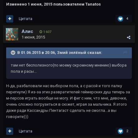
Изменено
1 июня, 2015
пользователем Tanatos
Цитата
4
Алис
1 607
1 июня, 2015
В 01.06.2015 в 20:06, Змий зелёный сказал:
там нет бесполезного(по моему скромному мнению) выбора
пола и расы...
Н-да, разбаловали нас выбором пола, а с расой и того палку
перегнули) Я из-за этих развратителей геймерских душ теперь за
м-персов играть вообще не могу. И фиг с ним, что мне, девочке,
очень сложно погрузиться в сюжет, играя за мальчика. Я этого
даже ради Кассандры Пентагаст сделать не смогла...а вы
говорите)))
Цитата
2