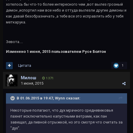
хотелось бы что-то более интересного чем ,вот вылез грозный
демон ,испортил нам все небо и оттуда вылезли другие демоны и
как давай безобразничать ,а тебе все это исправлять ибо у тебя
меткарука.
Зевота....
Изменено
1 июня, 2015
пользователем Русе Болтон
Цитата
1
Милош
1 371
1 июня, 2015
В 01.06.2015 в 19:47, Wynn сказал:
Некоторые полагают, что дух мрачного средневековья
пахнет исключительно капустными ветрами, как пан
завещал, да пивной отрыжкой, но это смотря что считать за
"дух".