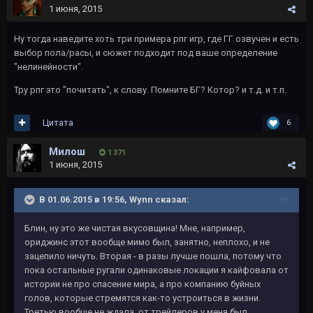
1 июня, 2015
Ну тогда наведите хоть три примера рпг игр, где ГГ озвучен и есть
выбор пола/расы, и сюжет подходит под ваше определение
"нелинейности".
Тру рпг это "почитать", к слову. Помните БГ? Котор? и т.д. и т.п.
Цитата
6
Милош
1 371
1 июня, 2015
В 01.06.2015 в 19:56, Wynn сказал:
Блин, ну это же чистая вкусовщина! Мне, например,
ориджинс этот вообще мимо был, занятно, неплохо, и не
зацепило ничуть. Вторая - в разы лучше пошла, потому что
пока остальные ругали одинаковые локации я кайфовала от
истории не про спасение мира, а про компанию буйных
голов, которые стремятся как-то устроиться в жизни.
Третью вообще не ждала, от трейлеров у меня был