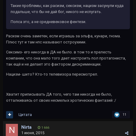
Такие проблемы, как расизм, сексизм, нацизм засунули куда
подальше, что бы не дай бог, никого не испугать.
Попса это, а не средневековое фентези.
Расизм очень заметен, если играешь за эльфа, кунари, гнома.
Плюс тут и там нпс называют остроухими.
Сексимз- его никогда в ДА не было. в том то и прелесть
компании, что она мало того дает настроить пол протагониста,
так ещё и не делает это фактором дискриминации.
Нацизм- шито? Кто-то телевизора пересмотрел.
Хватит приписывать ДА того, чего там никогда не было,
отталкиваясь от своих несмелых эротических фантазий :/
Цитата
11
Nirta
1 666
1 июня, 2015