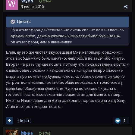
Wynn
2 364
1 июня, 2015
Цитата
Ну а атмосфера действительно очень сильно поменялась со
времен origin, даже в ужасной 2-ой части было больше DA-
ой атмосферы, чем в инквизиции
Блин, ну это же чистая вкусовщина! Мне, например, ориджинс
этот вообще мимо был, занятно, неплохо, и не зацепило ничуть.
Вторая - в разы лучше пошла, потому что пока остальные ругали
одинаковые локации я кайфовала от истории не про спасение
мира, а про компанию буйных голов, которые стремятся как-то
устроиться в жизни. Третью вообще не ждала, от трейлеров у
меня был обширный фейспалм, купила по скидке - и ушла с
головой, настолько захватывающим стал для меня этот мир.
Именно Инквизиция для меня раскрыла лор во всю его глубину.
А вы все про толерантность.
Цитата
5
Мина
5 765