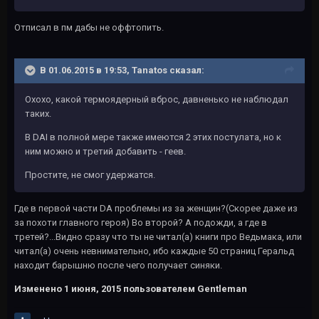
Отписал в пм дабы не оффтопить.
В 01.06.2015 в 19:53, Tanatos сказал:
Охохо, какой термоядерный вброс, давненько не наблюдал
таких.
В DAI в полной мере также имеются 2 этих постулата, но к
ним можно и третий добавить - геев.
Простите, не смог удержатся.
Где в первой части DA проблемы из за женщин?(Скорее даже из
за похоти главного героя) Во второй? А подожди, а где в
третей?...Видно сразу что ты не читал(а) книги про Ведьмака, или
читал(а) очень невнимательно, ибо каждые 50 страниц Геральд
находит барышню после чего получает синяки.
Изменено
1 июня, 2015
пользователем Gentleman