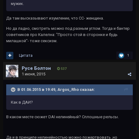
мужик.
Да там высказывают изумление, что СС- женщина.
Но да ладно, смотреть можно под разным углом. Тогда и бантер
советников про Калелна: "Просто стой в сторонке и будь
милашкой"- тоже сексизм.
Цитата
1
Русе Болтон
537
1 июня, 2015
В 01.06.2015 в 19:49, Argos_Rho сказал:
Как в ДАИ?
В каком месте сюжет DAI нелинейный? Сплошные рельсы.
Да и в принципе нелинейностью можно пожертвовать ,но