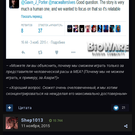
– «Можете ли вы объяснить, почему мы сможем играть только за
представителя человеческой расы в MEA? (Почему мы не можем
играть, к примеру, за Азари?)»
– «Хороший вопрос. Сюжет очень очеловеченный, и мы хотим
сконцентрироваться на нем,делая его максимально достоверным»
Цитата
21
Shep1013
15 744
11 ноября, 2015