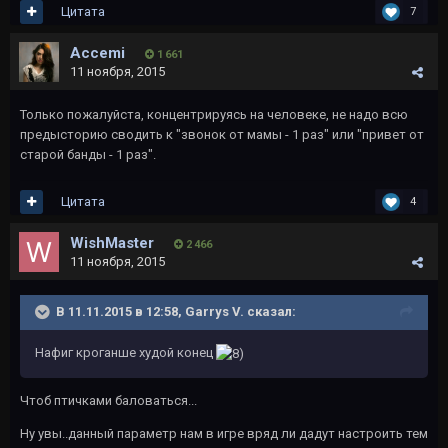
Цитата
7
Accemi
1 661
11 ноября, 2015
Только пожалуйста, концентрируясь на человеке, не надо всю
предысторию сводить к "звонок от мамы - 1 раз" или "привет от
старой банды - 1 раз".
Цитата
4
WishMaster
2 466
11 ноября, 2015
В 11.11.2015 в 12:58, Garrys V. сказал:
Нафиг кроганше худой конец
Чтоб птичками баловаться...
Ну увы..данный параметр нам в игре вряд ли дадут настроить тем