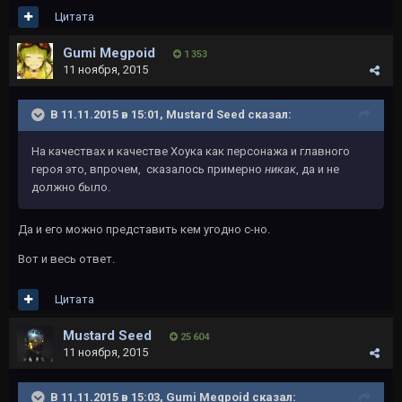
Цитата
Gumi Megpoid
1 353
11 ноября, 2015
В 11.11.2015 в 15:01, Mustard Seed сказал:
На качествах и качестве Хоука как персонажа и главного
героя это, впрочем, сказалось примерно
никак
, да и не
должно было.
Да и его можно представить кем угодно с-но.
Вот и весь ответ.
Цитата
Mustard Seed
25 604
11 ноября, 2015
В 11.11.2015 в 15:03, Gumi Megpoid сказал: