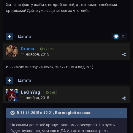
Хм...а по факту ждём-с подробностей, а то кормят хлебными
крошками! Дайте уже зацепиться за что-либо!
Цитата
2
Drama
12 198
11 ноября, 2015
И никаких мне турианочек, значит. Ну и ладно : (
Цитата
LeOnYag
2 634
11 ноября, 2015
В 11.11.2015 в 12:21, Barmaglott сказал:
На самом деле всё проще - экономия ресурсов. Но пусть
будет лучше так, чем как в ДА:И, где остальные расы