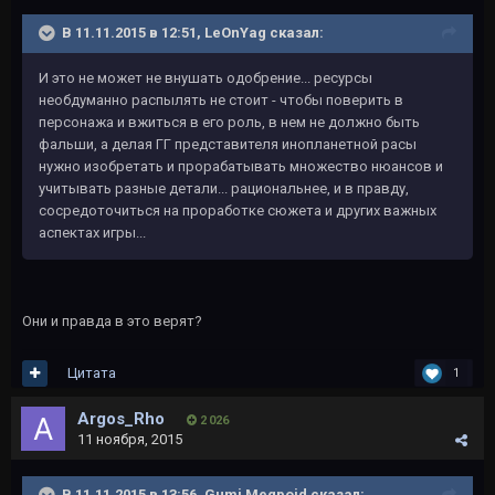
В 11.11.2015 в 12:51, LeOnYag сказал:
И это не может не внушать одобрение... ресурсы
необдуманно распылять не стоит - чтобы поверить в
персонажа и вжиться в его роль, в нем не должно быть
фальши, а делая ГГ представителя инопланетной расы
нужно изобретать и прорабатывать множество нюансов и
учитывать разные детали... рациональнее, и в правду,
сосредоточиться на проработке сюжета и других важных
аспектах игры...
Они и правда в это верят?
Цитата
1
Argos_Rho
2 026
11 ноября, 2015
В 11.11.2015 в 13:56, Gumi Megpoid сказал: