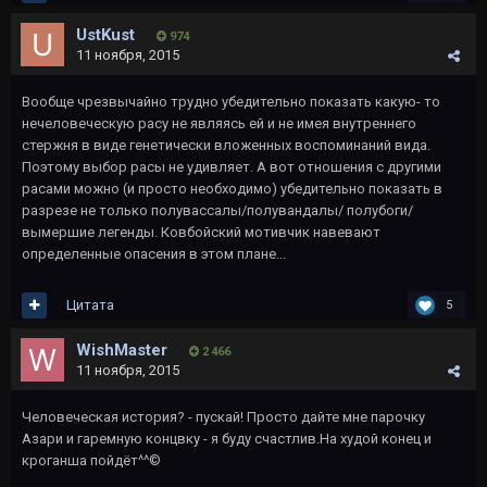
UstKust
974
11 ноября, 2015
Вообще чрезвычайно трудно убедительно показать какую- то
нечеловеческую расу не являясь ей и не имея внутреннего
стержня в виде генетически вложенных воспоминаний вида.
Поэтому выбор расы не удивляет. А вот отношения с другими
расами можно (и просто необходимо) убедительно показать в
разрезе не только полувассалы/полувандалы/ полубоги/
вымершие легенды. Ковбойский мотивчик навевают
определенные опасения в этом плане...
Цитата
5
WishMaster
2 466
11 ноября, 2015
Человеческая история? - пускай! Просто дайте мне парочку
Азари и гаремную концвку - я буду счастлив.На худой конец и
кроганша пойдёт^^©