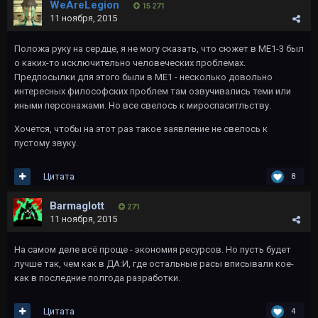
WeAreLegion
15 271
11 ноября, 2015
Положа руку на сердце, я не могу сказать, что сюжет в МЕ1-3 был
о каких-то исключительно человеческих проблемах.
Предпосылки для этого были в МЕ1 - несколько довольно
интересных философских проблем там озвучивались теми или
иными персонажами. Но все свелось к мироспаситльству.
Хочется, чтобы на этот раз такое заявление не свелось к
пустому звуку.
Цитата
8
Barmaglott
271
11 ноября, 2015
На самом деле всё проще - экономия ресурсов. Но пусть будет
лучше так, чем как в ДА:И, где остальные расы вписывали кое-
как в последние полгода разработки.
Цитата
4