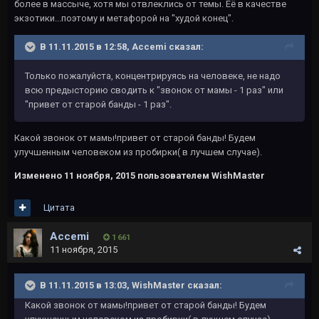
более в массыче, хотя мы отвлеклись от темы. Её в качестве
экзотики...поэтому и метафорой на "худой конец".
В 11.11.2015 в 12:58, Accemi сказал:
Только пожалуйста, концентрируясь на человеке, не надо
всю предысторию сводить к "звонок от мамы - 1 раз" или
"привет от старой банды - 1 раз".
Какой звонок от мамы!привет от старой банды! Будем
улучшенным человеком из пробирки( в лучшем случае).
Изменено
11 ноября, 2015
пользователем WishMaster
Цитата
Accemi
1 661
11 ноября, 2015
В 11.11.2015 в 13:03, WishMaster сказал:
Какой звонок от мамы!привет от старой банды! Будем