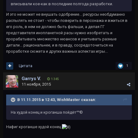
вписывали кое-как в последние полгода разработки.
И это не может не внушать одобрение... ресурсы необдуманно
распылять не стоит - чтобы поверить в персонажа и вжиться в
его роль, в нем не должно быть фальши, а делая ГГ
представителя инопланетной расы нужно изобретать и
прорабатывать множество нюансов и учитывать разные
детали... рациональнее, и в правду, сосредоточиться на
проработке сюжета и других важных аспектах игры...
Цитата
1
Garrys V.
1 345
11 ноября, 2015
В 11.11.2015 в 12:43, WishMaster сказал:
На худой конец и кроганша пойдёт^^©
Нафиг кроганше худой конец