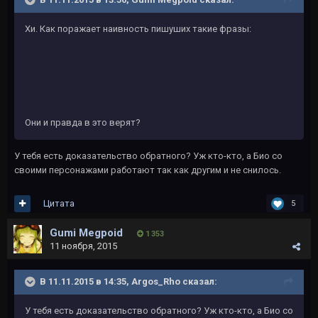
Хи. Как поражает наивность пишуших такие фразы:
Они и правда в это верят?
У тебя есть доказательство обратного? Уж кто-кто, а Био со
своими персонажами работают так как другим и не снилось.
Цитата
5
Gumi Megpoid
1 353
11 ноября, 2015
В 11.11.2015 в 14:35, Argos_Rho сказал:
У тебя есть доказательство обратного? Уж кто-кто, а Био со