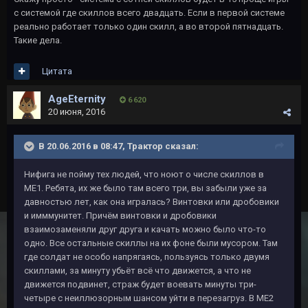
с системой где скиллов всего двадцать. Если в первой системе
реально работает только один скилл, а во второй пятнадцать.
Такие дела.
Цитата
AgeEternity
6 620
20 июня, 2016
В 20.06.2016 в 08:47, Трактор сказал:
Нифига не пойму тех людей, что ноют о числе скиллов в
МЕ1. Ребята, их же было там всего три, вы забыли уже за
давностью лет, как она игралась? Винтовки или дробовики
и имммунитет. Причём винтовки и дробовики
взаимозаменяли друг друга и качать можно было что-то
одно. Все остальные скиллы на их фоне были мусором. Там
где солдат не особо напрягаясь, пользуясь только двумя
скиллами, за минуту убьёт всё что движется, а что не
движется подвинет, страж будет воевать минуты три-
четыре с неиллюзорным шансом уйти в перезагруз. В МЕ2