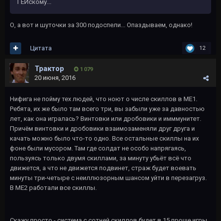
ГЕЙскому...
О, а вот и шуточки за 300 подоспели... Опаздываем, однако!
Цитата
12
Трактор
1 079
20 июня, 2016
Нифига не пойму тех людей, что ноют о числе скиллов в МЕ1.
Ребята, их же было там всего три, вы забыли уже за давностью
лет, как она игралась? Винтовки или дробовики и имммунитет.
Причём винтовки и дробовики взаимозаменяли друг друга и
качать можно было что-то одно. Все остальные скиллы на их
фоне были мусором. Там где солдат не особо напрягаясь,
пользуясь только двумя скиллами, за минуту убьёт всё что
движется, а что не движется подвинет, страж будет воевать
минуты три-четыре с неиллюзорным шансом уйти в перезагруз.
В МЕ2 работали все скиллы.
Скажу просто - система с сотней скиллов будет в 15 проще игры