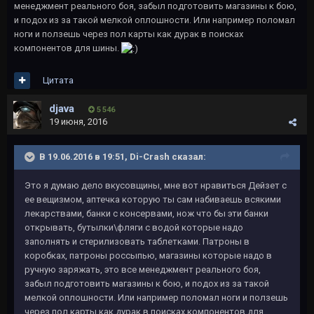
менеджмент реального боя, забыл подготовить магазины к бою,
и подох из за такой мелкой оплошности. Или например поломал
ноги и ползешь через пол карты как дурак в поисках
компонентов для шины.
Цитата
djava
5 546
19 июня, 2016
В 19.06.2016 в 19:51, Di-Crash сказал:
Это я думаю дело вкусовщины, мне вот нравиться Дейзет с
ее вещизмом, аптечка которую ты сам набиваешь всякими
лекарствами, банки с консервами, нож что бы эти банки
открывать, бутылки\фляги с водой которые надо
заполнять и стерилизовать таблетками. Патроны в
коробках, патроны россыпью, магазины которые надо в
ручную заряжать, это все менеджмент реального боя,
забыл подготовить магазины к бою, и подох из за такой
мелкой оплошности. Или например поломал ноги и ползешь
через пол карты как дурак в поисках компонентов для