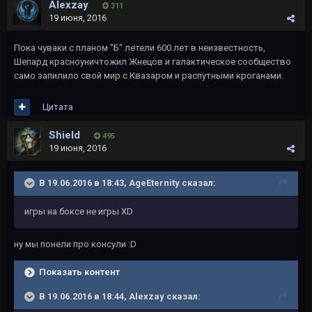
Alexzay
311
19 июня, 2016
Пока чуваки с планом "Б" летели 600 лет в неизвестность,
Шепард красноуничтожил Жнецов и галактическое сообщество
само запилило свой мир с Квазаром и распутными кроганами.
Цитата
Shield
495
19 июня, 2016
В 19.06.2016 в 18:43, AgeEternity сказал:
игры на боксе не игры XD
ну мы понели про консули :D
Показать контент
В 19.06.2016 в 18:44, Alexzay сказал: