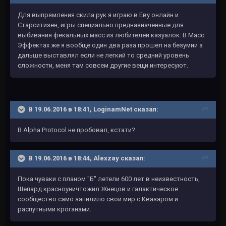
Для выпрямления скила рук я играю в Еву онлайн и
Старситизен, игры специально предназначенные для
выбивания фекальных масс из любителей казуалок. В Масс
Эффектах же я вообще один два раза прошел на безумии а
дальше выставлял если не легкий то средний уровень
сложности, меня там совсем другие вещи интересуют.
В 19.06.2016 в 18:41, LoginamNet сказал:
В Alpha Protocol не пробовал, кстати?
В 19.06.2016 в 18:44, Alexzay сказал:
Пока чуваки с планом "Б" летели 600 лет в неизвестность,
Шепард красноуничтожил Жнецов и галактическое
сообщество само запилило свой мир с Квазаром и
распутными кроганами.