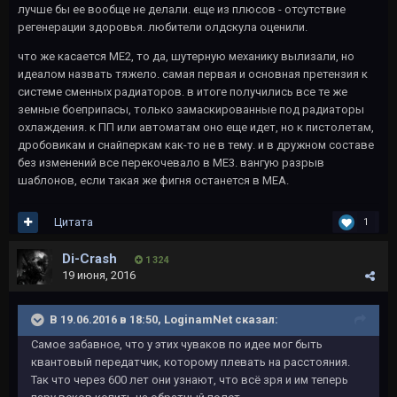
лучше бы ее вообще не делали. еще из плюсов - отсутствие
регенерации здоровья. любители олдскула оценили.
что же касается МЕ2, то да, шутерную механику вылизали, но
идеалом назвать тяжело. самая первая и основная претензия к
системе сменных радиаторов. в итоге получились все те же
земные боеприпасы, только замаскированные под радиаторы
охлаждения. к ПП или автоматам оно еще идет, но к пистолетам,
дробовикам и снайперкам как-то не в тему. и в дружном составе
без изменений все перекочевало в МЕ3. вангую разрыв
шаблонов, если такая же фигня останется в МЕА.
Цитата
1
Di-Crash
1 324
19 июня, 2016
В 19.06.2016 в 18:50, LoginamNet сказал:
Самое забавное, что у этих чуваков по идее мог быть
квантовый передатчик, которому плевать на расстояния.
Так что через 600 лет они узнают, что всё зря и им теперь