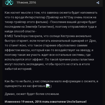
19 июня, 2016
Как насчет мысли о том, что завязка сюжета будет напоминать
что-то вроде Интерстеллар (Трейлер на N7 Day очень похож на
тизер-трейлер этого фильма) - Поколение вашей дочери будет
последним на Земле(в Галактике), поэтому отправляйся туда и
найди способ спасти -
В ME2 ТалиЗора говорила, что солнце Хестрома аномально
быстро стареет; если почитать изначальный сценарий от Дрю,
то станет ясно, что такое старение обусловлено самими
эффектом массы, который как-то воздействует на звезду, и
поэтому такая же участь ждет все остальные системы, где
используется этот эффект. По такой причине расы галактики
могут послать экспедицию, чтобы просто не стать в итоге
забытой историей.
Как бы то ни было, у нас слишком мало информации о сюжете, и
сценаристы из нас фиговые
Думаю, сюжет будет более сложным.
Изменено
19 июня, 2016
пользователем UncleSamuel