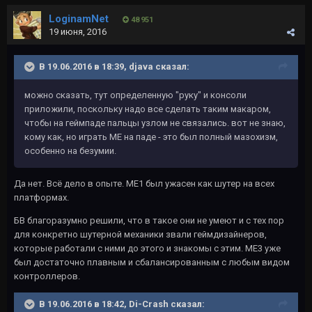
LoginamNet
48 951
19 июня, 2016
В 19.06.2016 в 18:39, djava сказал:
можно сказать, тут определенную "руку" и консоли
приложили, поскольку надо все сделать таким макаром,
чтобы на геймпаде пальцы узлом не связались. вот не знаю,
кому как, но играть МЕ на паде - это был полный мазохизм,
особенно на безумии.
Да нет. Всё дело в опыте. МЕ1 был ужасен как шутер на всех
платформах.
БВ благоразумно решили, что в такое они не умеют и с тех пор
для конкретно шутерной механики звали геймдизайнеров,
которые работали с ними до этого и знакомы с этим. МЕ3 уже
был достаточно плавным и сбалансированным с любым видом
контроллеров.
В 19.06.2016 в 18:42, Di-Crash сказал: