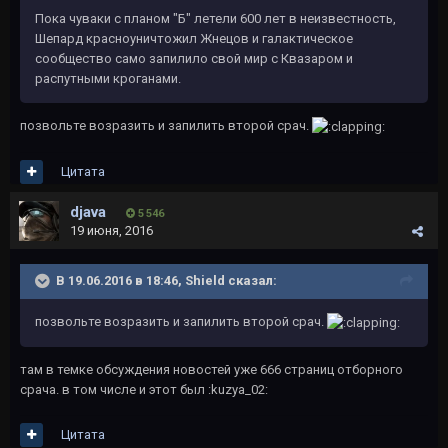
Пока чуваки с планом "Б" летели 600 лет в неизвестность,
Шепард красноуничтожил Жнецов и галактическое
сообщество само запилило свой мир с Квазаром и
распутными кроганами.
позвольте возразить и запилить второй срач.
Цитата
djava
5 546
19 июня, 2016
В 19.06.2016 в 18:46, Shield сказал:
позвольте возразить и запилить второй срач.
там в темке обсуждения новостей уже 666 страниц отборного
срача. в том числе и этот был :kuzya_02:
Цитата