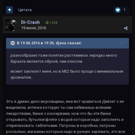
Цитата
1
Di-Crash
1 324
19 июня, 2016
В 19.06.2016 в 19:35, djava сказал:
разнообразие тоже понятие растяжимое. нередко много
барахла является обузой, чем плюсом.
может заклюют меня, но в МЕ2 было проще с минимальным
арсеналом.
Это я думаю дело вкусовщины, мне вот нравиться Дейзет с ее
вещизмом, аптечка которую ты сам набиваешь всякими
лекарствами, банки с консервами, нож что бы эти банки
открывать, бутылки\фляги с водой которые надо заполнять и
стерилизовать таблетками. Патроны в коробках, патроны
россыпью, магазины которые надо в ручную заряжать, это все