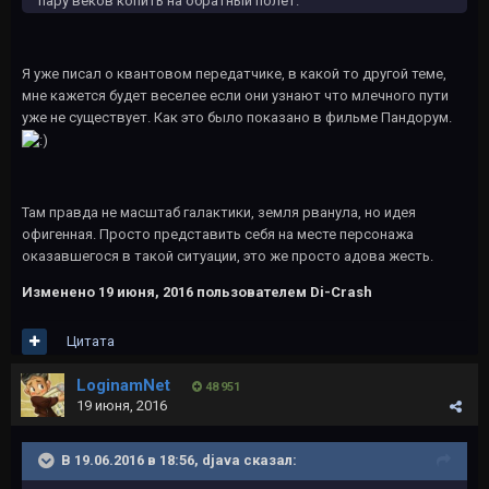
пару веков копить на обратный полет.
Я уже писал о квантовом передатчике, в какой то другой теме,
мне кажется будет веселее если они узнают что млечного пути
уже не существует. Как это было показано в фильме Пандорум.
Там правда не масштаб галактики, земля рванула, но идея
офигенная. Просто представить себя на месте персонажа
оказавшегося в такой ситуации, это же просто адова жесть.
Изменено
19 июня, 2016
пользователем Di-Crash
Цитата
LoginamNet
48 951
19 июня, 2016
В 19.06.2016 в 18:56, djava сказал: