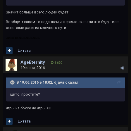
Значит больше всего людей будет.
Вообще в каком то недавнем интервью сказали что будут все
основные расы из млечного пути.
церберо-фаг
, брысь брысь брысь.
Цитата
AgeEternity
6 620
19 июня, 2016
В 19.06.2016 в 18:02, djava сказал:
щито, простите?
игры на боксе не игры XD
Цитата