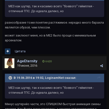
МЕ3 как шутер, так и касаемо всего "боевого" геймплея -
отличный ТПС. До идеала далеко, но
разнообразие тоже понятие растяжимое. нередко много барахла
является обузой, чем плюсом.
может заклюют меня, но в МЕ2 было проще с минимальным
арсеналом.
Цитата
AgeEternity
6 620
19 июня, 2016
В 19.06.2016 в 19:02, LoginamNet сказал:
МЕ3 как шутер, так и касаемо всего "боевого" геймплея -
отличный ТПС. До идеала далеко, но
Минус шутернйо части, это СЛИШКОМ быстрая анимация смены
оружия. Как будто руки ускорены, а оружие автоматически к