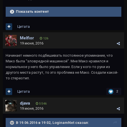
Показать контент
Цитата
Melfior
126
19 июня, 2016
Начинает немного подбешивать постоянное упоминание, что
Мако была "зловредной машинкой". Мне Мако нравился и
нормальное у него было управление. Если у кого-то руки из
другого места растут, то это проблема не Мако. Создали какой-
то стереотип.
Цитата
2
djava
5 546
19 июня, 2016
В 19.06.2016 в 19:02, LoginamNet сказал: