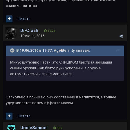
спине магнитится.
Цитата
Di-Crash
1 324
19 июня, 2016
В 19.06.2016 в 19:37, AgeEternity сказал:
Минус шутернйо части, это СЛИШКОМ быстрая анимация
смены оружия. Как будто руки ускорены, а оружие
автоматически к спине магнитится.
Насколько я понимаю оно собственно и магнитится, а точнее
удерживается полем эффекта массы.
Цитата
UncleSamuel
132