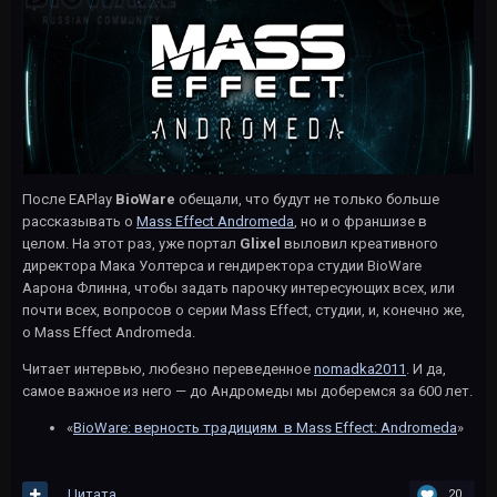
После EAPlay
BioWare
обещали, что будут не только больше
рассказывать о
Mass Effect Andromeda
, но и о франшизе в
целом. На этот раз, уже портал
Glixel
выловил креативного
директора Мака Уолтерса и гендиректора студии BioWare
Аарона Флинна, чтобы задать парочку интересующих всех, или
почти всех, вопросов о серии Mass Effect, студии, и, конечно же,
о Mass Effect Andromeda.
Читает интервью, любезно переведенное
nomadka2011
. И да,
самое важное из него — до Андромеды мы доберемся за 600 лет.
«
BioWare: верность традициям в Mass Effect: Andromeda
»
Цитата
20