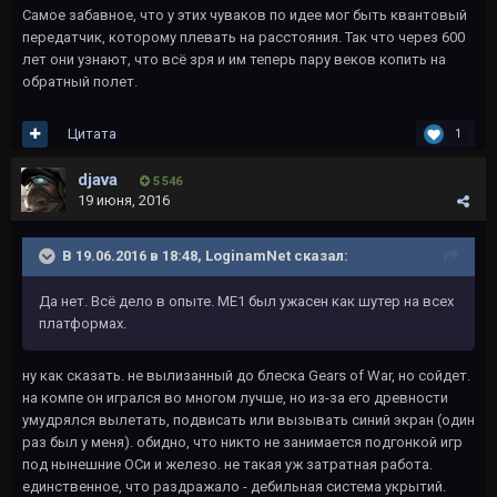
Самое забавное, что у этих чуваков по идее мог быть квантовый
передатчик, которому плевать на расстояния. Так что через 600
лет они узнают, что всё зря и им теперь пару веков копить на
обратный полет.
Цитата
1
djava
5 546
19 июня, 2016
В 19.06.2016 в 18:48, LoginamNet сказал:
Да нет. Всё дело в опыте. МЕ1 был ужасен как шутер на всех
платформах.
ну как сказать. не вылизанный до блеска Gears of War, но сойдет.
на компе он игрался во многом лучше, но из-за его древности
умудрялся вылетать, подвисать или вызывать синий экран (один
раз был у меня). обидно, что никто не занимается подгонкой игр
под нынешние ОСи и железо. не такая уж затратная работа.
единственное, что раздражало - дебильная система укрытий.