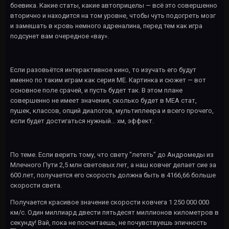
боевика. Какие статы, какие автоприцелы — всё это совершенно
вторично и находится на том уровне, чтобы чуть подогреть мозг
и замешать в кровь немного адреналина, перед тем как игра
подсунет вам очередное «вау».
Если разовьётся интерактивное кино, то изучать его будут
именно по таким играм как серия ME. Картинка и сюжет — вот
основное поле срачей, и пусть будет так. В этом плане
совершенно не имеет значения, сколько будет в MEA стат,
пушек, классов, опций диалогов, мультиплеера и всего прочего,
если будет достигаться нужный... хм, эффект.
По теме. Если верить тому, что свету "лететь" до Андромеды из
Млечного Пути 2,5 млн световых лет, а наш ковчег делает сие за
600 лет, получается его скорость должна быть в 4166,66 больше
скорости света.
Получается красивое значение скорости ковчега 1 250 000 000
км/с. Один миллиард двести пятьдесят миллионов километров в
секунду! Вай, пока не посчитаешь, не почувствуешь эпичность