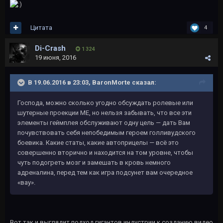
Цитата
4
Di-Crash
1 324
19 июня, 2016
В 19.06.2016 в 23:03, BaronMorte сказал:
Господа, можно сколько угодно обсуждать ролевые или
шутерные проекции ME, но нельзя забывать, что все эти
элементы геймплея обслуживают одну цель — дать Вам
почувствовать себя непобедимым героем голливудского
боевика. Какие статы, какие автоприцелы — всё это
совершенно вторично и находится на том уровне, чтобы
чуть подогреть мозг и замешать в кровь немного
адреналина, перед тем как игра подсунет вам очередное
«вау».
Вот так и выглядит подход гигантов индустрии к созданию видео