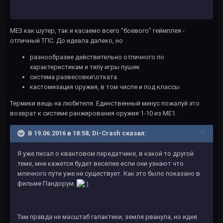
МЕ3 как шутер, так и касаемо всего "боевого" геймплея -
отличный ТПС. До идеала далеко, но
разнообразие действительно отличного по
характеристикам и типу игры пушек
система развесовки\отката
кастомизация оружия, в том числе и под классы
Термики вещь на любителя. Единственный минус пожалуй это
возврат к системе ранжирования оружия 1-10 из МЕ1.
В 19.06.2016 в 18:58, Di-Crash сказал:
Я уже писал о квантовом передатчике, в какой то другой
теме, мне кажется будет веселее если они узнают что
млечного пути уже не существует. Как это было показано в
фильме Пандорум.
Там правда не масштаб галактики, земля рванула, но идея