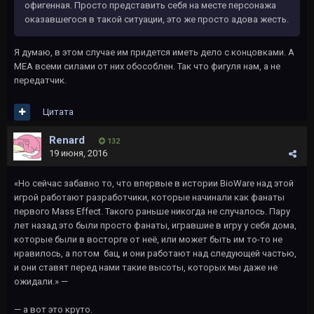
офигенная. Просто представить себя на месте персонажа
оказавшегося в такой ситуации, это же просто адова жесть.
Я думаю, в этом случае им придется иметь дело с концовками. А
МЕА всеми силами от них обособлен. Так что фигуля нам, а не
передатчик.
Цитата
Renard
132
19 июня, 2016
«Но сейчас забавно то, что впервые в истории BioWare над этой
игрой работают разработчики, которые начинали как фанаты
первого Mass Effect. Такого раньше никогда не случалось. Пару
лет назад это были просто фанаты, игравшие в игру у себя дома,
которые были в восторге от неё, или может быть им то-то не
нравилось, а потом бац, и они работают над следующей частью,
и они ставят перед нами такие высоты, которых мы даже не
ожидали.» —
— а вот это круто.