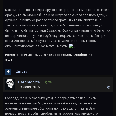
Как бы понятно что игра другого жанра, но вот мне хочется все и
сразу, что бы можно было и за штурвалом корабля посидеть, и
оружие не винтики разобрать\собрать, и что бы сюжет был
такой что мозги взрываются, и что бы элементы песочницы
были, и что бы напарники базарили без конца и края, что бы от их
непрерывного __ уши в трубочку сворачивались, но ты бы при
этом мог сказать, "а ну ка призаткнулись все, я пытаюсь
сконцентрироваться" эх, мечты мечты.
Изменено
19 июня, 2016
пользователем Deathstrike
3.4.1
Цитата
BaronMorte
78
19 июня, 2016
Господа, можно сколько угодно обсуждать ролевые или
шутерные проекции ME, но нельзя забывать, что все эти
элементы геймплея обслуживают одну цель — дать Вам
почувствовать себя непобедимым героем голливудского