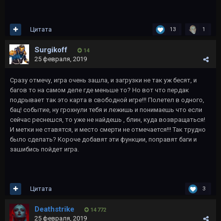
Цитата
13
1
Surgikoff
14
25 февраля, 2019
Сразу отмечу, игра очень зашла, и загрузки не так уж бесят, и
багов то на самом деле где меньше то? Но вот что пердак
подрывает так это карта в свободной игре!!! Полетел в одного,
бац! событие, ну грохнули тебя и лежишь и понимаешь что если
сейчас реснешся, то уже не найдешь , блин, куда возвращаться!
И метки не ставятся, и место смерти не отмечается!!! Так трудно
было сделать? Короче добавят эти функции, поправят баги и
зашибись пойдет игра.
Цитата
3
Deathstrike
14 772
25 февраля, 2019