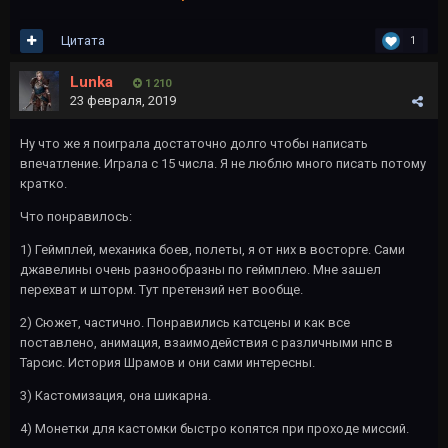
Цитата
1
Lunka
1 210
23 февраля, 2019
Ну что же я поиграла достаточно долго чтобы написать
впечатление. Играла с 15 числа. Я не люблю много писать потому
кратко.
Что понравилось:
1) Геймплей, механика боев, полеты, я от них в восторге. Сами
джавелины очень разнообразны по геймплею. Мне зашел
перехват и шторм. Тут претензий нет вообще.
2) Сюжет, частично. Понравились катсцены и как все
поставлено, анимация, взаимодействия с различными нпс в
Тарсис. История Шрамов и они сами интересны.
3) Кастомизация, она шикарна.
4) Монетки для кастомки быстро копятся при проходе миссий.