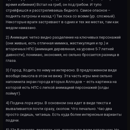
время избиения) Встал на гриб, он под грибом. И тупо
стрейфишся и расстреливаешь бедного. Самое опасное –
поднять патроны и назад =) Так пока со всеми (ур. сложный).
Некоторые враги застревают в одних и тех же местах, там как
медом намазано.
2) Анимация: четко видно разделение на ключевых персонажей
(они живые, есть отличная мимика, жестикуляция и пр.) и
вторичных НПС (анимация деревянная, на уровне 5-7 летней
давности), понимаю, экономия, но сильно бросается разница в
глаза.
3) Город. Ходить по нему не интересно. В предложенном виде
вообще смысла в этом не вижу. Эта часть игры мне сильно
напомнила экран города вторых Аллодов – есть картинка на
которой есть НПС с легкой анимацией персонажей (олды
поймут).
4) Подача лора игры. В основном она идет в виде текста и
вываливается почти сразу, скопом. Что печально. Час-два
просто сидишь, читаешь. Есть куда более интересные варианты
подачи.
5) 12+ В сюжете, диалогах, кат. сценах и во всем остальном. Но