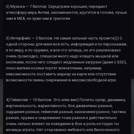
2) Музыка — 7 баллов. Саундтреки хорошие, передают
атмосферу мира Антем, запоминаются, крутятся в голове, лучше
чем в МЕА, но хуже чем в трилогии.
3) Интерфейс — 5 баллов. Не самая сильная часть проекта))) С
одной стороны для меня все есть, информация и по персонажам,
и по миру, и по оружию, и все что хочешь, но это реализовано
очень громоздко, слишком много надо клацать мышкой или
кнопками, после чего следуют медленные загрузки (даже с
SSD
),
плюс мелкие косяки портят впечатление, например
невозможность поставить маркер на карте или отсутствие
возможности смены снаряжения в миссии/свободной игре.
4) Геймплей — 10 баллов. Это эпик вин) Полеты супер, динамика,
вертикальность, вариативность. Все джавелины разные,
ощущения разные, геймплей разный, назначение разное, тактика
разная, оружие и снаряжение тоже разное и действительно
очень сильно влияет на поведение в бою и роль которую ты
можешь играть. Нет откровенно имбового или бесполезного