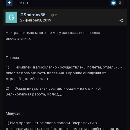
Цитата
3
GSmirnov85
2
27 февраля, 2019
Наиграл сильно много, но могу рассказать о первых
впечатлениях:
Плюсы:
1)
Геймплей: великолепно - осуществлены полеты, отдельный
плюс за возможность плавания. Хорошие ощущения от
стрельбы, комбо и ульт.
2)
Общая визуальная составляющая – на отлично!
Великолепная работа, молодцы!
Минусы:
1) ИИ у врагов нет от слова совсем. Вчера почти в
одиночку укатал титана. (под конец помощник прибег, сократил