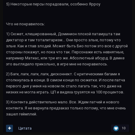
5) Некоторые персы порадовали, особенно Ярроу
Что не понравилось:
1) Сюжет, клешированный, Доминион плохой патамушта там
диктатор и там тоталитаризм... Они просто злые, потому что
злые. Как и глав злодей. Может быть Био потом это все с другой
стороны покажут, но пока что так. Персонажи есть невнятные,
например Матиас, или три его же. Абсолютный абсурд. В демке
это выглядело прикольно, в игре мне не понравилось.
2) Баги, лаги, лаги, лаги, дисконнект. С критическими багами я
столкнулась в конце. В самом конце по сюжетке. И после патча
первого дня у меня на новом пк стало лагать так, что даже на
низких не могла играть. ЦП и видяха грузятся на 100 процентов.
3) Контента действительно мало. Все. Ждем патчей и нового
контента. Я не вернула предзаказ только потому, что мне очень
зашел геймплей.
Цитата
10