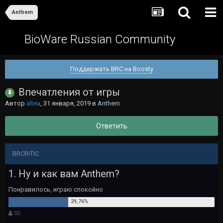
Anthem
BioWare Russian Community
Поддержать BRC на Boosty
Впечатления от игры
Автор
altea
,
31 января, 2019
в
Anthem
Ответить
BRCRITIC
1. Ну и как вам Anthem?
Понравилось, играю спокойно
50