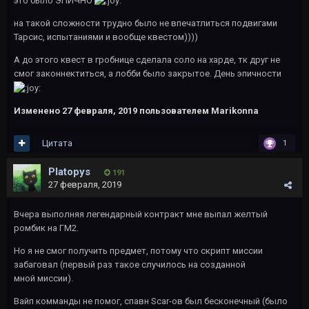
это было ЭПИЧНО
на такой сложности трудно было не впечатлиться подвигами
Тарсис, испытаниями и вообще квестом))))
А до этого квест в гробнице сделала соло на харде, тк друг не
смог законнектиться, а лобби было закрытое. День эпичности
Изменено
27 февраля, 2019
пользователем Marikonna
Цитата
1
Platopys
191
27 февраля, 2019
Вчера выполняя легендарный контракт мне выпал желтый
ромбик на ГМ2.
Но я не смог получить предмет, потому что скрипт миссии
забаговал (первый раз такое случилось на созданной
мной миссии).
Вайп комманды не помог, спавн Scar-ов был бесконечный (было