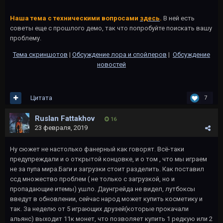
Наша тема с техническими вопросами
здесь
.
В ней есть
советы еще с прошлого демо, так что попробуйте поискать вашу
проблему.
Тема скриншотов
|
Обсуждение лора и спойлеров
|
Обсуждение
новостей
Цитата
7
Ruslan Fattakhov
16
23 февраля, 2019
Ну сюжет не настолько фанерный как говорят. Всё-таки
предупреждали и о открытой концовке, и о том , что мы играем
не за пупа мира.Баги и загрузки стоит разделить. Как поставил
ссд множество проблем ( не только с загрузкой, но и
пропадающие итемы) ушло. Даунгрейда не видел, лутбоксы
введут в обновлении, сейчас народ может купить косметику и
так. За неделю от 5 играющих друзей(которые прокачали
альянс) выходит 11к монет, что позволяет купить 1 редкую или 2