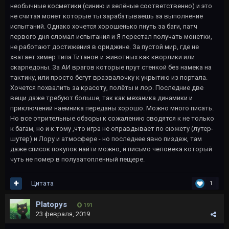
необычные косметики (синию и зелёные соответственно) и это
не считая монет которые ты зарабатываешь за выполнение
испытаний. Однако хочется хорошенько пнуть за баги, патч
первого дня сломал испытания и Я перестал получать монетки,
не работают достижения в ориджине. За пустой мир, где не
хватает химер типа Титанов и животных как кворлики или
скарпедоны. За АИ врагов которые прут стенкой без намека на
тактику, или просто бегут вразвалочку к укрытию из портала.
Хочется похвалить за красоту, полёты и лор. Последние две
вещи даже требуют больше, так как механика динамики и
приключений наемника переданы хорошо. Можно много писать.
Но все отрительные обзоры к сожалению сводятся к не только
к багам, но и к тому ,что игра не оправдывает по сюжету (лутер-
шутер) и Лору и атмосфере - но последнее явно пиздеж, там
даже список покупок найти можно, и письмо человека который
чуть не помер в полузатопленный пещере.
Цитата
1
Platopys
191
23 февраля, 2019