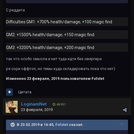
С реддита
Difficulties:GM1: +700% health/damage; +100 magic find
GM2: +1500% health/damage; +150 magic find
GM3: +3200% health/damage; +200 magic find
так что особо смысла и нет туда идти без овергира
ps сори оффтоп, но темы куда складировать пока что нет)
Изменено
23 февраля, 2019
пользователем Folstet
Цитата
LoginamNet
48 951
23 февраля, 2019
В 23.02.2019 в 16:40,
Folstet
сказал: