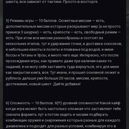
шмота, все зависит от тактики. Просто в восторге.
5) Режимы игры — 10 баллов. Сюжетные миссии — есть,
дополнительные миссии которые раскрывают мир (а не просто
принеси 3 шкурки) — есть, крепости — есть, свободный режим —
есть. При этом все миссии разнообразны и состоят из
нескольких этапов, тут и удержание точки, и доставка осколков,
и небольшие квесты и полеты и плаванье под водой, и мини-
боссы и Титаны и Урсы, и много чего еще. Интересно, что после
прохождения игры, как правило даже при наличии каких-то
заданий, я не могу себя заставить туда вернуться, это для меня
как закрытая книга, все. Тут иначе, я прошел основной сюжет и
рублюсь дальше уже больше 20 часов, миссии, крепости,
достижения, новый шмот. Дайте добавки!
6) Сложность — 10 баллов. 6(!!!) уровней сложности! Какой кайф
когда игра может быть настолько сложная что заставляет тебя
сначала фармить лут а потом сидеть и часами подбирать
комбинации оружия и снаряжения которые разные для каждого
джавелина и подходят для разных условий, комбинируя это в