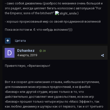
- само собой джавелины (разброс по механике очень большой и
это радует, иногда цепляет бегать колоссом с автопушкой "For
the Emperor, sons of the bitches!!!"
)
- хорошо прорисованый мир со своей продуманной вселенной
Пока все потом м. б. что-нибудь вспомню!)))
Цитата
Dzhankez
28
4 марта, 2019
Приветствую, «Фрилансеры»!
Вот я и созрел для написания отзыва, небольшое вступление,
для понимания моих игровых предпочтений, я не фанбой
«Биовар» или другой студии, играю только в то, что
действительно доставляет мне удовольствие, из всех игр
«Биовар» прошел только четыре игры по «Масс Эффект», так
как люблю динамику и шутеры как от первого, так и от третьего