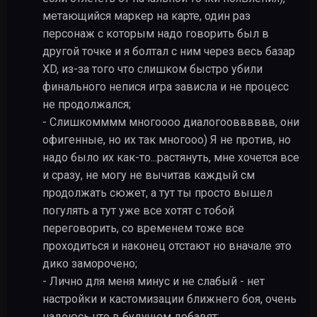
метающийся маркер на карте, один раз
персонаж с которым надо говорить был в
другой точке и я болтал с ним через весь базар
XD, из-за того что слишком быстро убили
финального непися игра зависла и не процесс
не продолжался;
- Слишкомммм многоооо диалогоовввввв, они
офигенные, но их так многооо) Я не против, но
надо было их как-то...растянуть, мне хочется все
и сразу, не могу не вычитав каждый см
продолжать сюжет, а тут ты просто вышел
погулять а тут уже все хотят с тобой
переговорить, со временем тоже все
проходиться и наконец отстают но вначале это
дико заморочено;
- Лично для меня минус и не слабый - нет
настройки и кастомизации ближнего боя, очень
надеюсь что в будущем добавят;