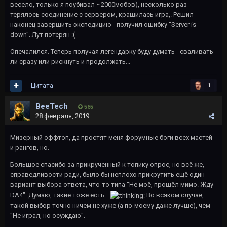
весело, только я поубивал ~2000мобов), несколько раз
терялось соединение с сервером, крашилась игра,. Решил
наконец завершить экспедицию - получил ошибку "Server is
down". Лут потерян
:(
Опечалился. Теперь получая легендарку буду думать - сваливать
ли сразу или рискнуть и продолжать...
Цитата
1
BeeTech
565
28 февраля, 2019
Мизерный оффтоп, да простят меня форумные боги всех мастей
и рангов, но.
Большое спасибо за прикрученный к топику опрос, но всё же,
справедливости ради, было бы неплохо прикрутить ещё один
вариант выбора ответа, что-то типа "Не моё, прошёл мимо. Жду
DA4". Думаю, такие тоже есть...
Во всяком случае,
такой выбор точно ничем не хуже (а по-моему даже лучше), чем
"Не играл, но осуждаю".