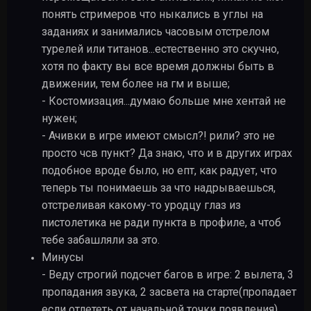
понять стримеров что ныкались в углы на
заданиях и занимались часовым отстрелом
турелей или титанов...естественно это скучно,
хотя по факту вы все время должны быть в
движении, тем более на гм и выше;
- Костомизация...думаю больше мне хентай не
нужен;
- Ачивки в игре имеют смысл?! рили? это не
просто чсв пункт? Да знаю, что и в других играх
подобное вроде было, но епт, как радует, что
теперь ты понимаешь за что надрываешься,
отстреливая какому-то уродцу глаз из
пистолетика не ради пункта в профиле, а чтоб
тебе забашляли за это.
Минусы
- Веду строгий подсчет багов в игре: 2 вылета, 3
пропадания звука, 2 засвета на старте(пропадает
если отлететь от начальной точки появления),