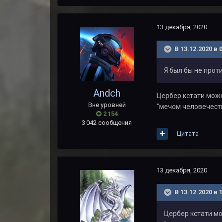
13 декабря, 2020
В 13.12.2020 в 
Я был бы не прот
Andch
Цербер кстати можн
Вне уровней
"мечом человечеств
2 154
3 042 сообщения
Цитата
13 декабря, 2020
В 13.12.2020 в 
Цербер кстати мо