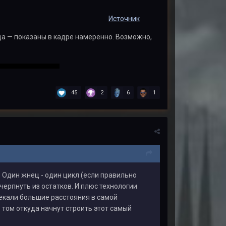
Источник
еда — показаны в кадре намеренно. Возможно,
45
2
6
1
. Один жнец - один цикл (если правильно
черпнуть из остатков. И плюс технологии
екали большие расстояния в самой
 том откуда начнут строить этот самый