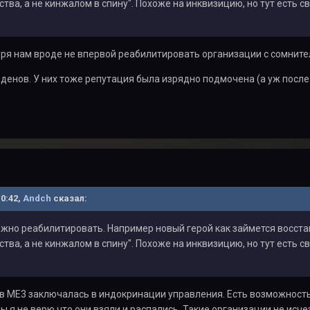
тва, а не кинжалом в спину". Похоже на инквизицию, но тут есть 
воря нам вроде не впервой реабилитировать организации с сомни
денов. У них тоже репутация была изрядно подмочена (а уж после Л
10:42,
Andch
сказал:
жно реабилитировать. Например новый герой как займется восста
тва, а не кинжалом в спину". Похоже на инквизицию, но тут есть 
в МЕ3 заключалась в индокринации управления. Есть возможность
ы я не верю что они взяли и распались. Такие организации не исч