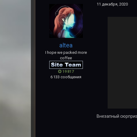
11 декабря, 2020
altea
I hope we packed more
coffee
19 817
6 133 сообщения
Внезапный сюрприз 