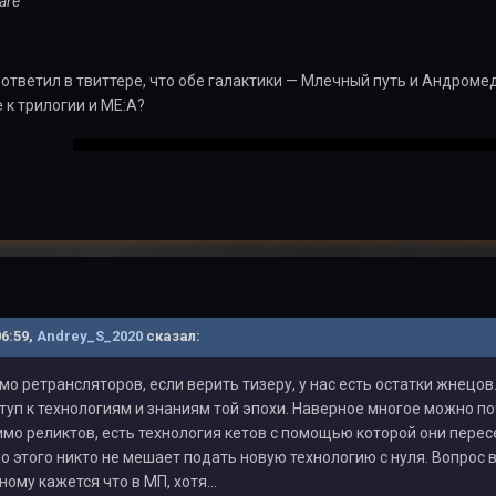
are
, ответил в твиттере, что обе галактики — Млечный путь и Андром
е к трилогии и МЕ:А?
06:59,
Andrey_S_2020
сказал:
мо ретрансляторов, если верить тизеру, у нас есть остатки жнецов
ступ к технологиям и знаниям той эпохи. Наверное многое можно по
о реликтов, есть технология кетов с помощью которой они перес
о этого никто не мешает подать новую технологию с нуля. Вопрос в
ному кажется что в МП, хотя...