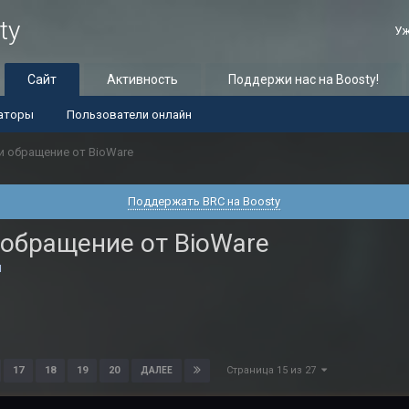
ty
Уж
Сайт
Активность
Поддержи нас на Boosty!
аторы
Пользователи онлайн
 и обращение от BioWare
Поддержать BRC на Boosty
и обращение от BioWare
и
Страница 15 из 27
17
18
19
20
ДАЛЕЕ