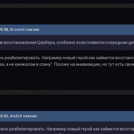
09:38,
Krosent
сказал:
ив восстановления Цербера, особенно если появится очередная ди
о реабилитировать. Например новый герой как займется восстано
а, а не кинжалом в спину". Похоже на инквизицию, но тут есть сво
10:42,
Andch
сказал:
жно реабилитировать. Например новый герой как займется восста