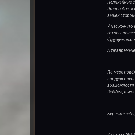
Нелинейные с
Dragon Age, и
вашей стороне
У нас кое-что
готовы показа
будущие планы
А тем времене
По мере приб
воодушевлены
возможности р
BioWare, в нов
Берегите себя