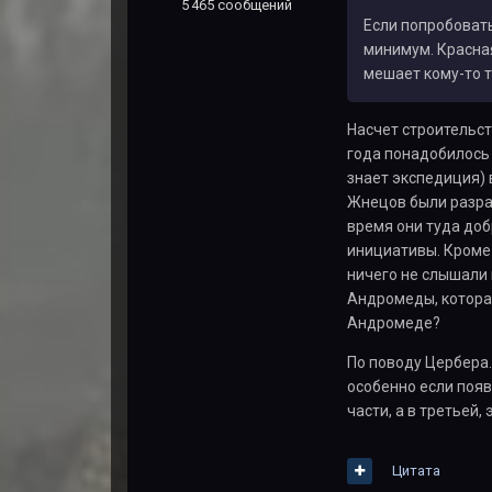
5 465 сообщений
Если попробовать
минимум. Красная
мешает кому-то т
Насчет строительс
года понадобилось 
знает экспедиция) 
Жнецов были разраб
время они туда доб
инициативы. Кроме
ничего не слышали 
Андромеды, которая
Андромеде?
По поводу Цербера.
особенно если появ
части, а в третьей, 
Цитата