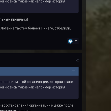
свои нюансы такие как например история
тельным прошлым)
огейна так тем более!). Ничего, отбелили.
2
новлением этой организации, которая станет
свои нюансы такие как например история
 восстановления организации и даже после
езают за мгновение.