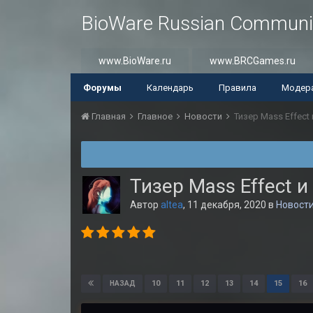
BioWare Russian Communi
www.BioWare.ru
www.BRCGames.ru
Форумы
Календарь
Правила
Модер
Главная
Главное
Новости
Тизер Mass Effect
Тизер Mass Effect 
Автор
altea
,
11 декабря, 2020
в
Новост
10
11
12
13
14
15
16
НАЗАД