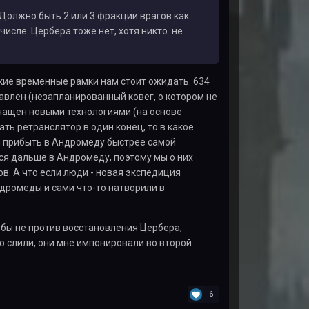
 Должно быть 2 или 3 фракции врагов как
числе. Цербера тоже нет, хотя никто не
кие временные рамки нам стоит ожидать. 634
влен (незапланированный ковег, о котором не
снащен новыми технологиями (на основе
ь ретранслятор в один конец, то в какое
ям прибыть в Андромеду быстрее самой
ся дальше в Андромеду, поэтому мы о них
в. А что если люди - новая экспедиция
дромеды и сами что-то натворили в
л бы не против восстановления Цербера,
о слили, они мне импонировали во второй
6