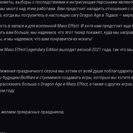
южеты, выборы с последствиями и интригующие персонажи являют
 мы много над этим работаем. Вам предстоит наладить отношения с 
, когда вы погрузитесь в настоящую сагу Dragon Age в Тедасе — мир
 есть в запасе и для вселенной Mass Effect. И хотя нам предстоит ещ
ть вам больше, мы надеемся, что этот тизер покажет, куда мы напра
, и мы надеемся, что вам понравится их искать!
м Mass Effect Legendary Edition выходит весной 2021 года, так что м
лижения праздничного сезона мы хотим от всей души поблагодарить
 будущим BioWare и стремимся создавать игры, которые вы хотите 
ассказать больше о Dragon Age и Mass Effect, а также о других игра
ом году.
, желаем прекрасных праздников,