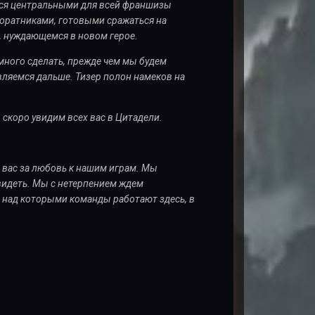
ся центральными для всей франшизы
соратниками, готовыми сражаться на
е, нуждающемся в новом герое.
е много сделать, прежде чем мы будем
вляемся дальше. Тизер полон намеков на
ы скоро увидим всех вас в Цитадели.
 вас за любовь к нашим играм. Мы
видеть. Мы с нетерпением ждем
х, над которыми команды работают здесь, в