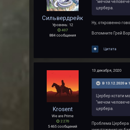
"мечом человечес
цербера.
Сильвердрейк
Ну, откровенно го
Уровень: 12
407
Вспомните Грей Вор
884 сообщения
Цитата
13 декабря, 2020
В 13.12.2020 в 
Цербер кстати мо
"мечом человечес
Krosent
цербера.
We are Prime
2 270
Проблема Цербера 
5 465 сообщений
уничтожения их баз