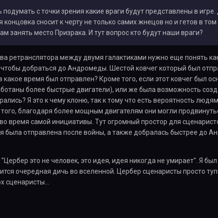
 подумать с точки зрения какие враги будут представлены в игре.
 концовка сносит к черту не только самих жнецов но и гетов в том 
ам занять место Призрака. И тут вопрос кто будут наши враги?
тва ретранслятора между двумя галактиками нужно еще понять ка
чтобы добраться до Андромеды. Шестой ковчег который был отпра
в какое время был отправлен? Кроме того, если этот ковчег был о
отаны более быстрые двигатели), или же была возможность создат
рались? Я это к чему клоню, так к тому что есть вероятность люд
 того, благодаря более мощным двигателям они могли продвинуть
во время самой инициативы. Тут огромный простор для сценаристо
 была отправлена после войны, а также добралась быстрее до Ан
 "Цербер это не человек, это идея, идея никогда не умирает". Я бы
ится очередная дичь во вселенной. Цербер сценаристы просто туп
эх сценаристы...