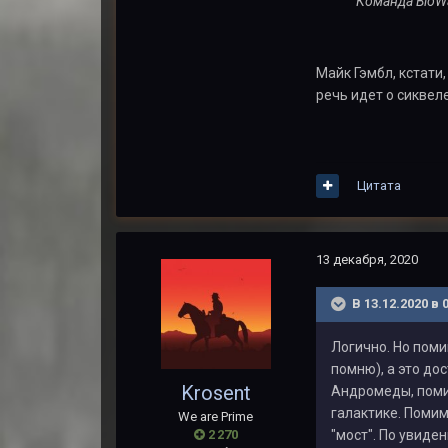
Команда BioW
Майк Гэмбл, кстати
речь идет о сиквел
Цитата
13 декабря, 2020
В 13.12.2020 в 
Логично. Но поми
помню), а это до
Krosent
Андромеды, помим
галактике. Помим
We are Prime
2 270
"мост". По увиден