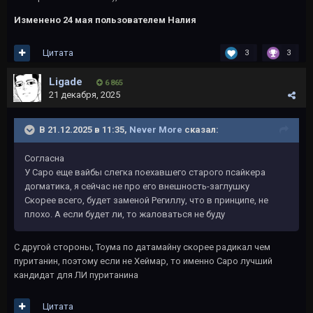
Изменено
24 мая
пользователем Налия
Цитата
3
3
Ligade
6 865
21 декабря, 2025
В 21.12.2025 в 11:35,
Never More
сказал:
Согласна
У Саро еще вайбы слегка поехавшего старого псайкера
догматика, я сейчас не про его внешность-заглушку
Скорее всего, будет заменой Региллу, что в принципе, не
плохо. А если будет ли, то жаловаться не буду
С другой стороны, Тоума по датамайну скорее радикал чем
пуританин, поэтому если не Хеймар, то именно Саро лучший
кандидат для ЛИ пуританина
Цитата