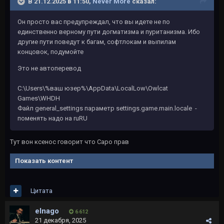
В 21.12.2025 в 11:50,
Never More
сказал:
Он просто вас предупреждал, что вы идете не по
единственно верному пути догматизма и пуританизма. Ибо
другие пути поведут к багам, софтлокам и выпилам
концовок, подумойте
Это не автоперевод
C:\Users\%ваш юзер%\AppData\LocalLow\Owlcat
Games\WHDH
Файл general_settings параметр settings.game.main.locale -
поменять надо на ruRU
Тут вон ксенос говорит что Саро прав
Показать контент
Цитата
elnago
6 612
21 декабря, 2025