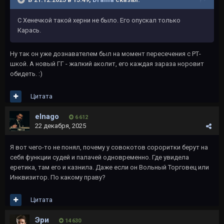
С Хенечкой такой херни не было. Его опускал только
Карась.
Ну так он уже дознавателем был на момент пересечения с РТ-
шкой. А новый ГГ - жалкий аколит, его каждая зараза норовит
обидеть.
:)
Цитата
elnago
6 612
22 декабря, 2025
Я вот чего-то не понял, почему у совокотов сороритки берут на
себя функции судей и палачей одновременно. Где увидела
еретика, там его и казнила. Даже если он Вольный Торговец или
Инквизитор. По какому праву?
Цитата
Эри
14 630