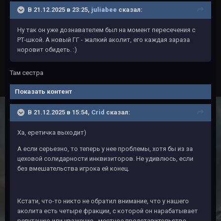
В 21.12.2025 в 23:25,
juliabee
сказал:
Ну так он уже дознавателем был на момент пересечения с
РТ-шкой. А новый ГГ - жалкий аколит, его каждая зараза
норовит обидеть.
:)
Там сестра
Показать контент
В 21.12.2025 в 15:54,
Crid
сказал:
Ха, еретичка выходит)
А если серьезно, то теперь у нее проблемы, хотя бы из за
цеховой солидарности инквизиторов. Не удивлюсь, если
без вмешательства игрока ей конец.
Кстати, что-то никто не обратил внимание, что у нашего
аколита есть четыре фракции, с которой он нарабатывает
репутацию или уважение - местное представительство