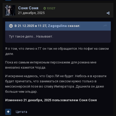
Соня Соня
13 527
21 декабря, 2025
В 21.12.2025 в 11:27,
Zagogulina
сказал:
Тут такое дело... Называет.
Я о том, что лично к ГГ он так не обращается. Но пофиг на самом
деле.
Пока из самым интересным персонажем для романа мне
внезапно кажется Чорда.
И искренне надеюсь, что Саро ЛИ не будет. Небось и в кровати
будет причетать, что заниматься сексом нужно только в
миссионерской позе во славу Императора. Душнила он даже
больше чем эльдар.
Изменено
21 декабря, 2025
пользователем Соня Соня
Цитата