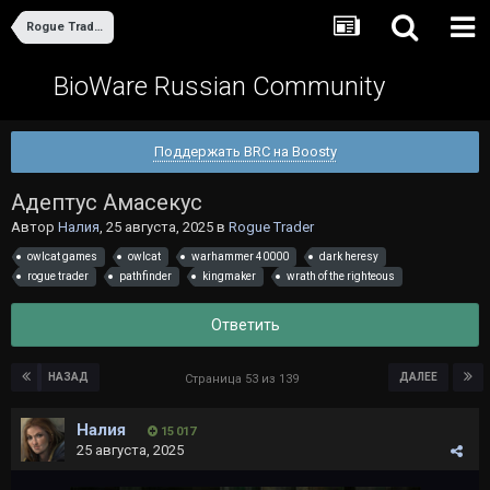
Rogue Trader
BioWare Russian Community
Поддержать BRC на Boosty
Адептус Амасекус
Автор
Налия
,
25 августа, 2025
в
Rogue Trader
owlcat games
owlcat
warhammer 40000
dark heresy
rogue trader
pathfinder
kingmaker
wrath of the righteous
Ответить
НАЗАД
ДАЛЕЕ
Страница 53 из 139
Налия
15 017
25 августа, 2025