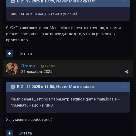
В 21.12.2025 в 13:29,
Never More
сказал:
окончательно запутаться в уликах)
Я УЖЕ в них запутался. Меня Малифисента отругала, что моя
версия совершенно не подходит под то, что на раскопках
произошло
Цитата
Drama
12 198
21 декабря, 2025
В 21.12.2025 в 11:50,
Never More
сказал:
Файл general_settings параметр settings.game.main.locale -
поменять надо на ruRU
Хз, у меня не сработало(
Цитата