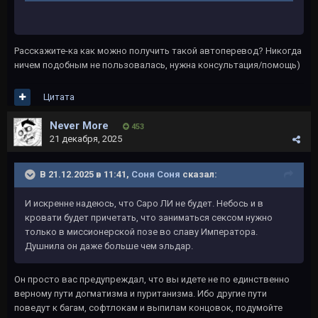
Расскажите-ка как можно получить такой автоперевод? Никогда
ничем подобным не пользовалась, нужна консультация/помощь)
Цитата
Never More
453
21 декабря, 2025
В 21.12.2025 в 11:41,
Соня Соня
сказал:
И искренне надеюсь, что Саро ЛИ не будет. Небось и в
кровати будет причетать, что заниматься сексом нужно
только в миссионерской позе во славу Императора.
Душнила он даже больше чем эльдар.
Он просто вас предупреждал, что вы идете не по единственно
верному пути догматизма и пуританизма. Ибо другие пути
поведут к багам, софтлокам и выпилам концовок, подумойте