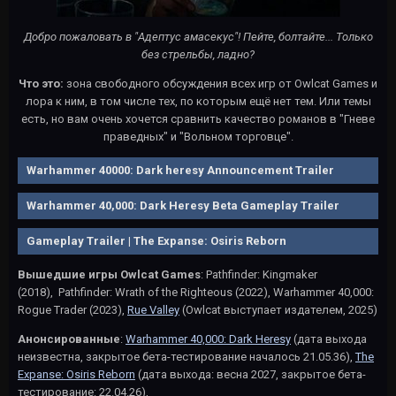
Добро пожаловать в "Адептус амасекус"! Пейте, болтайте... Только
без стрельбы, ладно?
Что это:
зона свободного обсуждения всех игр от Owlcat Games и
лора к ним, в том числе тех, по которым ещё нет тем. Или темы
есть, но вам очень хочется сравнить качество романов в "Гневе
праведных" и "Вольном торговце".
Warhammer 40000: Dark heresy Announcement Trailer
Warhammer 40,000: Dark Heresy Beta Gameplay Trailer
Gameplay Trailer | The Expanse: Osiris Reborn
Вышедшие игры Owlcat Games
: Pathfinder: Kingmaker
(2018), Pathfinder: Wrath of the Righteous (2022), Warhammer 40,000:
Rogue Trader (2023),
Rue Valley
(Owlcat выступает издателем, 2025)
Анонсированные
:
Warhammer 40,000: Dark Heresy
(дата выхода
неизвестна, закрытое бета-тестирование началось 21.05.36),
The
Expanse: Osiris Reborn
(дата выхода: весна 2027, закрытое бета-
тестирование: 22.04.26),