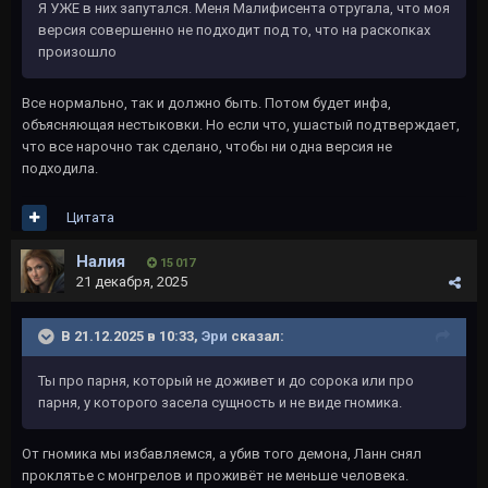
Я УЖЕ в них запутался. Меня Малифисента отругала, что моя
версия совершенно не подходит под то, что на раскопках
произошло
Все нормально, так и должно быть. Потом будет инфа,
объясняющая нестыковки. Но если что, ушастый подтверждает,
что все нарочно так сделано, чтобы ни одна версия не
подходила.
Цитата
Налия
15 017
21 декабря, 2025
В 21.12.2025 в 10:33,
Эри
сказал:
Ты про парня, который не доживет и до сорока или про
парня, у которого засела сущность и не виде гномика.
От гномика мы избавляемся, а убив того демона, Ланн снял
проклятье с монгрелов и проживёт не меньше человека.