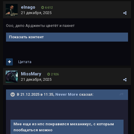
elnago
6 612
21 декабря, 2025
Ооо, дело Ардженты цветёт и пахнет
Показать контент
Цитата
MissMary
2 926
21 декабря, 2025
В 21.12.2025 в 11:35,
Never More
сказал:
Мне еще из нпс понравился механикус, с которым
пообщаться можно