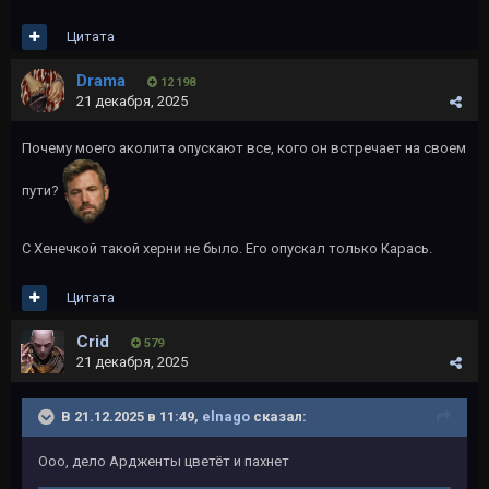
Цитата
Drama
12 198
21 декабря, 2025
Почему моего аколита опускают все, кого он встречает на своем
пути?
С Хенечкой такой херни не было. Его опускал только Карась.
Цитата
Crid
579
21 декабря, 2025
В 21.12.2025 в 11:49,
elnago
сказал:
Ооо, дело Ардженты цветёт и пахнет