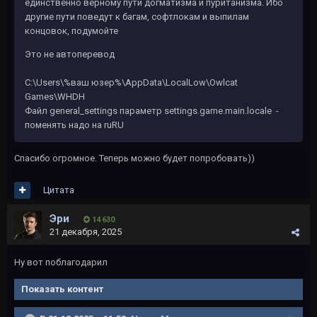
единственно верному пути догматизма и пуританизма. Ибо
другие пути поведут к багам, софтлокам и выпилам
концовок, подумойте
Это не автоперевод
C:\Users\%ваш юзер%\AppData\LocalLow\Owlcat
Games\WHDH
Файл general_settings параметр settings.game.main.locale -
поменять надо на ruRU
Спасибо огромное. Теперь можно будет попробовать))
Цитата
Эри
14 630
21 декабря, 2025
Ну вот поблагодарил
Показать контент