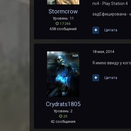
пс4 - Play Station 4
Stormcrow
задЕфицирована - 
Уровень: 11
17 246
658 сообщений
Цитата
18 мая, 2014
Я имею ввиду у ког
Цитата
Crydrats1805
Уровень: 2
25
42 сообщения