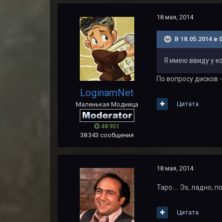
18 мая, 2014
В 18.05.2014 в 
Я имею ввиду у к
По вопросу дисков -
LoginamNet
Цитата
Маленькая Модница
48 951
38 343 сообщения
18 мая, 2014
Таро.... Эх, ладно,
Цитата