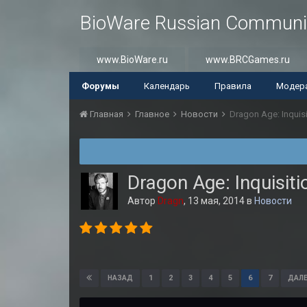
BioWare Russian Communi
www.BioWare.ru
www.BRCGames.ru
Форумы
Календарь
Правила
Модер
Главная
Главное
Новости
Dragon Age: Inqui
Dragon Age: Inquisi
Автор
Dragn
,
13 мая, 2014
в
Новости
1
2
3
4
5
6
7
НАЗАД
ДАЛЕ