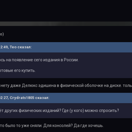
о)
12:49, Тео сказал:
сь на появление сего издания в России.
отовые его купить.
 нету даже Делюкс эдишена в физической оболочке на диске. толь
02:27, Crydrats1805 сказал:
чёт других физических изданий? Где (у кого) можно спросить?
Что было то уже сняли. Для консолей? Да где хочешь.