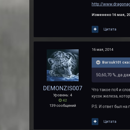
http://www.dragona
Изменено
16 мая, 2
Цитата
16 мая, 2014
Barsuk101 ска
50,60,70 %, да д
DEMONZIS007
Что такое пс4 и сл
Уровень: 4
кусок железа, кото
42
139 сообщений
P.S. И ответ был на
Цитата