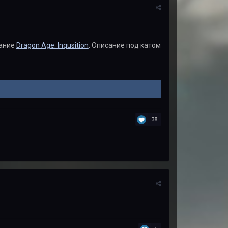
дание
Dragon Age: Inqusition
. Описание под катом
38