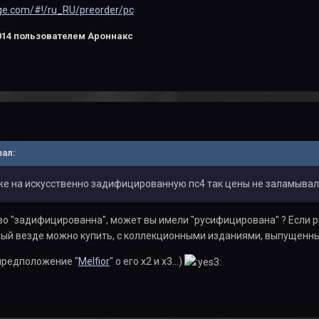
ge.com/#!/ru_RU/preorder/pc
014
пользователем Ароннакс
зал:
аже на искусственно задифицированную пс4 так цены не заламыва
ово "задифицированна", может вы имели "русифицирована" ? Если р
рый везде можно купить, с коллекционными изданиями, выпущенными
 предположение "
Melfior
" о его x2 и x3...)