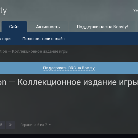
ty
Уж
Сайт
Активность
Поддержи нас на Boosty!
аторы
Пользователи онлайн
sition — Коллекционное издание игры
Поддержать BRC на Boosty
tion — Коллекционное издание игр
Страница 6 из 7
Е