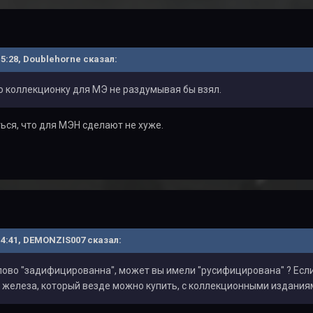
 15:28, Doublehorne сказал:
ю коллекционку для МЭ не раздумывая бы взял.
ться, что для МЭН сделают не хуже.
 14:41, DEMONZIS007 сказал:
слово "задифицированна", может вы имели "русифицирована" ? Если
 железа, который везде можно купить, с коллекционными издания