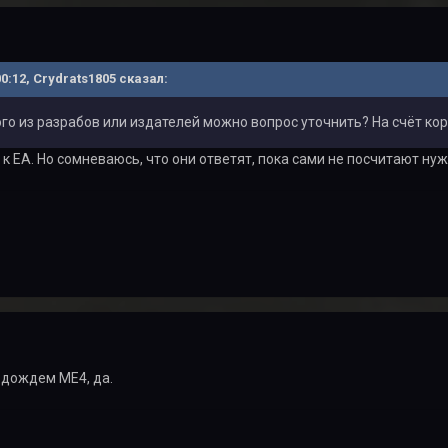
00:12, Crydrats1805 сказал:
ого из разрабов или издателей можно вопрос уточнить? На счёт ко
 к ЕА. Но сомневаюсь, что они ответят, пока сами не посчитают ну
 подождем МЕ4, да.