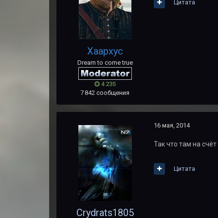
Цитата
Хаархус
Dream to come true
4 235
7 842 сообщения
16 мая, 2014
Так что там на счёт
Цитата
Crydrats1805