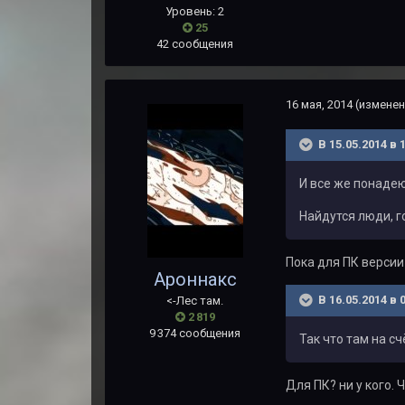
Уровень: 2
25
42 сообщения
16 мая, 2014
(изменен
В 15.05.2014 в 
И все же понадею
Найдутся люди, г
Пока для ПК версии
Ароннакс
В 16.05.2014 в 
<-Лес там.
2 819
9 374 сообщения
Так что там на с
Для ПК? ни у кого. 