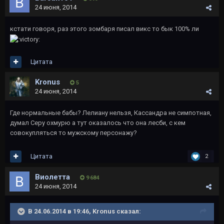
24 июня, 2014
кстати говоря, раз этого зомбаря писал викс то бык 100% ли
Цитата
Kronus
5
24 июня, 2014
Где нормальные бабы? Лелиану нельзя, Кассандра не симпотная,
думал Серу охмурю а тут оказалось что она лесби, с кем
совокупляться то мужскому персонажу?
Цитата
2
Виолетта
9 684
24 июня, 2014
В 24.06.2014 в 19:46, Kronus сказал: