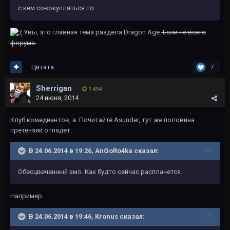
с кем совокупляться то
Увы, это главная тема раздела Dragon Age.
Если не всего
форума.
Цитата
7
Sherrigan
1 494
24 июня, 2014
Клуб комедиантов, а. Почитайте Asunder, тут же половина
претензий отпадет.
В 24.06.2014 в 19:26, AnGoRo4ka сказал:
Обесцвеченный эмо. Как будто сейчас расплачется.
Например.
В 24.06.2014 в 19:46, Kronus сказал: