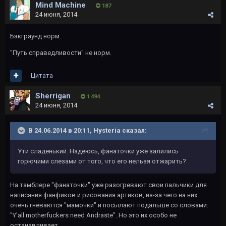
Mind Machine
187
24 июня, 2014
Бэкграунд норм.
"Путь справедливости" не норм.
Цитата
Sherrigan
1 494
24 июня, 2014
В 24.06.2014 в 20:11, Hysteria сказал:
Ути сладенький. Надеюсь, фанаточки уже залились
горючими слезами от того, что его нельзя отжарить?
На тамблере "фанаточки" уже разогревают свои пальчики для
написания фанфиков и рисования артиков, из-за чего на них
очень гневаются "мамочки" и посылают подальше со словами:
"Y'all motherfuckers need Andraste". Но это их особо не
останавливает.