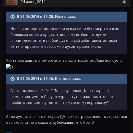
24 июня, 2014
В 24.06.2014 в 19:28, Йам сказал:
Нельзя доверять моральным суждениям бессмертных и не
боящихся смерти существ, поэтому не бывает духов
справедливости, и любой дух мнящий себя таким, должен
быть отправлен к себе в мир духов, превентивно.
Убить все живое и немертвое, тогда отпадет вообще вся суета
В 24.06.2014 в 19:46, Kronus сказал:
Где нормальные бабы? Лелиану нельзя, Кассандра не
симпотная, думал Серу охмурю а тут оказалось что она
лесби, с кем совокупляться то мужскому персонажу?
А вы думаете, с чего гг серии ДА такие агрессивные - как раз таки
от нехватки того самого, сублимация, чтоб ее :D