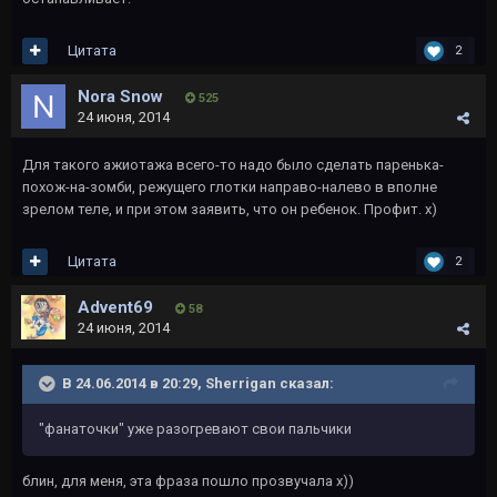
Цитата
2
Nora Snow
525
24 июня, 2014
Для такого ажиотажа всего-то надо было сделать паренька-
похож-на-зомби, режущего глотки направо-налево в вполне
зрелом теле, и при этом заявить, что он ребенок. Профит. х)
Цитата
2
Advent69
58
24 июня, 2014
В 24.06.2014 в 20:29, Sherrigan сказал:
"фанаточки" уже разогревают свои пальчики
блин, для меня, эта фраза пошло прозвучала х))