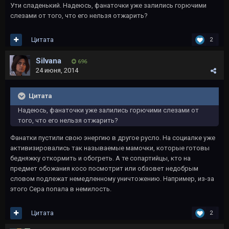
Ути сладенький. Надеюсь, фанаточки уже залились горючими
слезами от того, что его нельзя отжарить?
Цитата
2
Silvana
696
24 июня, 2014
Цитата
Надеюсь, фанаточки уже залились горючими слезами от
того, что его нельзя отжарить?
Фанатки пустили свою энергию в другое русло. На социалке уже
активизировались так называемые мамочки, которые готовы
бедняжку откормить и обогреть. А те сопартийцы, кто на
предмет обожания косо посмотрит или обзовет недобрым
словом подлежат немедленному уничтожению. Например, из-за
этого Сера попала в немилость.
Цитата
2