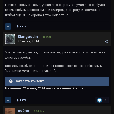
Почитав комментарии, узнал, что он рогу, я думал, что он будет
каким нибудь саппортом или хилиром, а он рогу, и возможно
имбой еще, я шокирован этой новостью...
Цитата
Klangeddin
260
24 июня, 2014
Узкое личико, чёлка, шляпа, выпендрежный костюм... похож на
хипстера-зомби.
Биовари подбирают ключит от кошельков юных любительниц
"милых но мёртвых мальчиков"?
Показать контент
Изменено
24 июня, 2014
пользователем Klangeddin
Цитата
3
no0ne
3 837