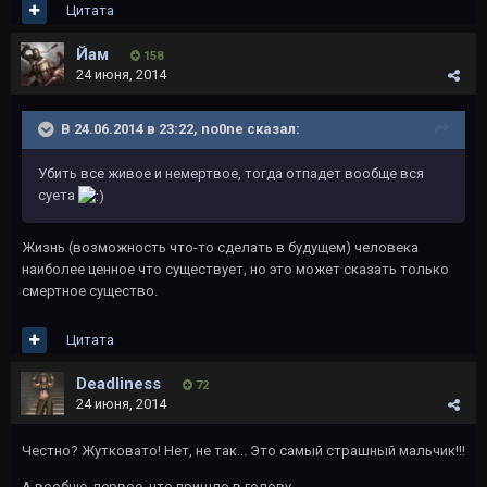
Цитата
Йам
158
24 июня, 2014
В 24.06.2014 в 23:22, no0ne сказал:
Убить все живое и немертвое, тогда отпадет вообще вся
суета
Жизнь (возможность что-то сделать в будущем) человека
наиболее ценное что существует, но это может сказать только
смертное существо.
Цитата
Deadliness
72
24 июня, 2014
Честно? Жутковато! Нет, не так... Это самый страшный мальчик!!!
А вообще, первое, что пришло в голову