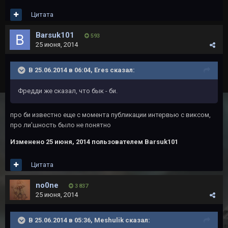
Цитата
Barsuk101
593
25 июня, 2014
В 25.06.2014 в 06:04, Eres сказал:
Фредди же сказал, что бык - би.
про би известно еще с момента публикации интервью с виксом,
про ли'шность было не понятно
Изменено
25 июня, 2014
пользователем Barsuk101
Цитата
no0ne
3 837
25 июня, 2014
В 25.06.2014 в 05:36, Meshulik сказал: