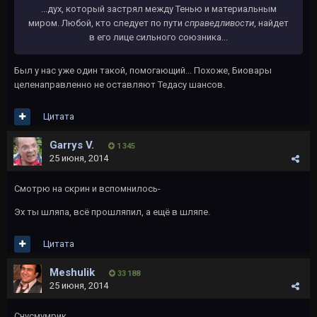
...дух, который застрял между Тенью и материальным
миром. Любой, кто следует по пути
справедливости
, найдет
в его лице сильного союзника...
Был у нас уже один такой, помогающий... Похоже, Биовары
целенаправленно не оставляют Тедасу шансов.
Цитата
Garrys V.
1 345
25 июня, 2014
Смотрю на скрин и вспомнилось-
Эх ты шляпа, всё прошляпил, а ещё в шляпе.
Цитата
Meshulik
33 188
25 июня, 2014
Снусмумрик.