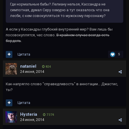
Где нормальные бабы? Лелиану нельзя, Кассандра не
симпотная, думал Серу охмурю а тут оказалось что она
лесби, с кем совокупляться то мужскому персонажу?
А если у Кассандры глубокий внутренний мир? Вам лишь бы
посовокуплятся, чес слово.
В крайнем случае всегда есть
бордель
.
Цитата
5
nataniel
824
24 июня, 2014
Как-напрягло слово "справедливость" в аннотации... Джастис,
ты?
Цитата
Hysteria
7 374
24 июня, 2014