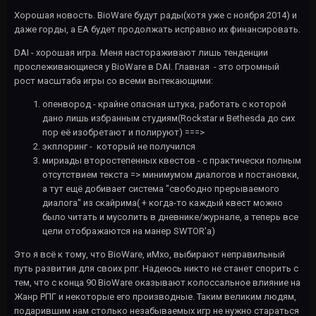
Хорошая новость. BioWare будут рады(хотя уже с ноября 2014) и
даже горды, а EA будет продолжать исправно их финансировать.
DAI - хорошая игра. Меня настораживают лишь тенденции
прослеживающиеся у BioWare в DAI. Главная - это огромный
рост масштаба игры со всеми вытекающими:
опенвород - крайне опасная штука, работать с которой
дано лишь избранным студиям(Rockstar и Bethesda до сих
пор её изобретают и полируют) ===>
экплоринг - который не получился
мириады второстепенных квестов - с практически полным
отсутствием текста => минимумом диалогов и постановки,
а тут ещё добивает система "свободно прерываемого
диалога" из скайрима( + когда-то каждый квест можно
было читать и мусолить в дневнике/журнале, а теперь все
цели отображаются на манер SWTOR'а)
Это я всё к тому, что BioWare, иМхо, выбирают неправильный
путь развития для своих рпг. Надеюсь никто не станет спорить с
тем, что с конца 90 BioWare оказывают колоссальное влияние на
Жанр РПГ и некоторые его производные. Таким великим людям,
подарившим нам столько незабываемых игр не нужно стараться