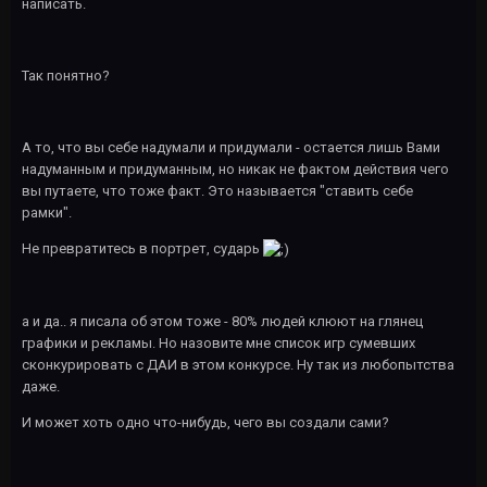
написать.
Так понятно?
А то, что вы себе надумали и придумали - остается лишь Вами
надуманным и придуманным, но никак не фактом действия чего
вы путаете, что тоже факт. Это называется "ставить себе
рамки".
Не превратитесь в портрет, сударь
а и да.. я писала об этом тоже - 80% людей клюют на глянец
графики и рекламы. Но назовите мне список игр сумевших
сконкурировать с ДАИ в этом конкурсе. Ну так из любопытства
даже.
И может хоть одно что-нибудь, чего вы создали сами?