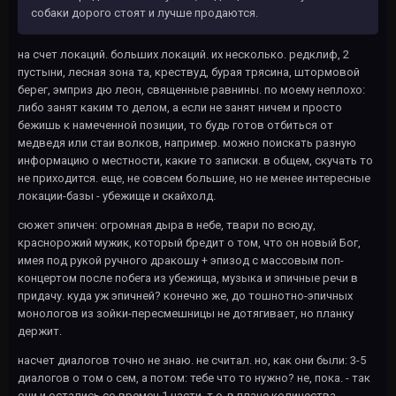
собаки дорого стоят и лучше продаются.
на счет локаций. больших локаций. их несколько. редклиф, 2
пустыни, лесная зона та, крествуд, бурая трясина, штормовой
берег, эмприз дю леон, священные равнины. по моему неплохо:
либо занят каким то делом, а если не занят ничем и просто
бежишь к намеченной позиции, то будь готов отбиться от
медведя или стаи волков, например. можно поискать разную
информацию о местности, какие то записки. в общем, скучать то
не приходится. еще, не совсем большие, но не менее интересные
локации-базы - убежище и скайхолд.
сюжет эпичен: огромная дыра в небе, твари по всюду,
краснорожий мужик, который бредит о том, что он новый Бог,
имея под рукой ручного дракошу + эпизод с массовым поп-
концертом после побега из убежища, музыка и эпичные речи в
придачу. куда уж эпичней? конечно же, до тошнотно-эпичных
монологов из зойки-пересмешницы не дотягивает, но планку
держит.
насчет диалогов точно не знаю. не считал. но, как они были: 3-5
диалогов о том о сем, а потом: тебе что то нужно? не, пока. - так
они и остались со времен 1 части. т.е. в плане количества