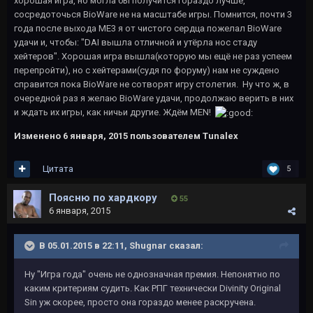
хорошая игра, но могла бы получится гораздо лучше,
сосредоточься BioWare не на масштабе игры. Помнится, почти 3
года после выхода ME3 я от чистого сердца пожелал BioWare
удачи и, чтобы: "DAI вышла отличной и утёрла нос стаду
хейтеров". Хорошая игра вышла(которую мы ещё не раз успеем
перепройти), но с хейтерами(судя по форуму) нам не суждено
справится пока BioWare не сотворят игру столетия. Ну что ж, в
очередной раз я желаю BioWare удачи, продолжаю верить в них
и ждать их игры, как ничьи другие. Ждём MEN!
Изменено
6 января, 2015
пользователем Tunalex
Цитата
5
Поясню по хардкору
55
6 января, 2015
В 05.01.2015 в 22:11, Shugnar сказал:
Ну "Игра года" очень не однозначная премия. Непонятно по
каким критериям судить. Как РПГ технически Divinity Original
Sin уж скорее, просто она гораздо менее раскручена.