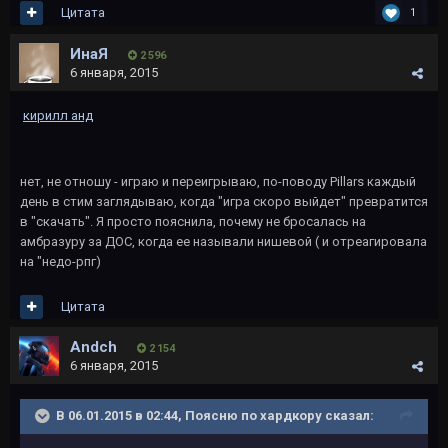
Цитата
1
ИнаЯ
2 596
6 января, 2015
кирилл анд
нет, не отношу - играю и переигрываю, по-поводу Pillars каждый
день в стим заглядываю, когда "игра скоро выйдет" превратится
в "скачать". Я просто пояснила, почему не бросалась на
амбразуру за ДОС, когда ее называли нишевой ( и отреагировала
на "недо-рпг)
Цитата
Andch
2 154
6 января, 2015
В 06.01.2015 в 02:44, Поясню по хардкору сказал: