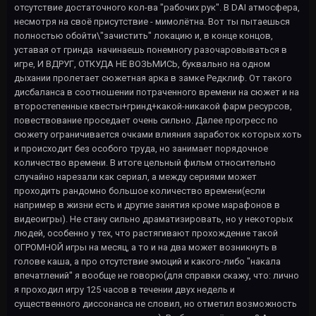
отсутствие достаточного кол-ва "рабочих рук". В DAI атмосфера,
несмотря на своё присутствие - мимолётна. Вот ты пытаешься
полностью обойти\"зачистить" локацию и, в конце концов,
уставая от гринда начинаешь понемногу разочаровываться в
игре, И ВДРУГ, ОТКУДА НЕ ВОЗЬМИСЬ, буквально на одном
дыхании пролетает сюжетная арка в замке Редклиф. От такого
дисбаланса в соотношении потраченного времени на сюжет и на
второстепенные квесты+гринд+какой-никакой фарм ресурсов,
повествование проседает очень сильно. Далее прогресс по
сюжету ограничивается очками влияния заработок которых хоть
и происходит без особого труда, но занимает порядочное
количество времени. В итоге цельный фильм относительно
случайно нарезали как сериал, а между сериями может
проходить рандомно большое количество времени(если
например в жизни есть и другие занятия кроме марафонов в
видеоигры). Не стану сильно драматизировать, но у некоторых
людей, особенно у тех, что растягивают прохождение такой
ОГРОМНОЙ игры на месяц, а то и на два может возникнуть в
голове каша, а про отсутствие эмоций и какого-либо "накала
впечатлений" я вообще не говорю(для справки скажу, что: лично
я проходил игру 125 часов в течении двух недель и
существенного диссонанса не словил, но отметил возможность