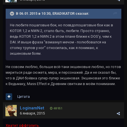
В 06.01.2015 в 10:30, ERADIKATOR сказал:
Не любите пошаговые бои, но псевдопошаговые бои как в
KOTOR 1,2 и NWN 2, стало быть, любите. Просто странно,
ведь KOTOR 1,2 и NWN 2 в этом плане ближе к DOS’у, чем к
DAI. И выше фраза "взмахнул мечом - полюбовался на
стопку трупов у ног" относилась, как я понимаю, к
экшеновым боям.
Не совсем люблю, больше всё-таки экшеновые люблю, но готов
мириться ради сюжета, мира, и персонажей. Да и не сказал бы,
что в ДАИ боёвка супер-пупер экшеновая. Экшеновая это ближе
к Ведьмаку, Mass Effect и Древним свиткам в моём понимании.
Цитата
LoginamNet
48 951
6 января, 2015
Хватит оффтопить.