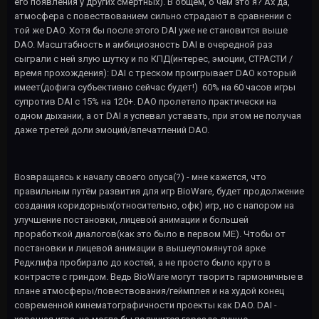
его появления у других смертных). В общем, о чём это я? Ах да,
атмосфера с повествованием сильно страдают в сравнении с
той же DAO. Хотя бы после этого DAI уже не становится выше
DAO. Масштабность и амбициозность DAI в очередной раз
сыграли с ней злую шутку и по КПД(интерес, эмоции, СТРАСТИ /
время прохождения): DAI с треском проигрывает DAO который
имеет(дофига субъективно сейчас будет!) 60% на 60 часов игры
супротив DAI с 15% на 120+. DAO пролетело практически на
одном дыхании, а от DAI я успевал уставать, при этом не получая
даже третей доли эмоций/впечатлений DAO.
Возвращаясь к началу своего опуса(?) - мне кажется, что
правильным путём развития для игр BioWare, будет продолжение
создания коридорных(относительно, офк) игр, но с напором на
улучшение постановки, лицевой анимации и большей
проработкой диалогов(как это было в первом ME). Чтобы от
постановки и лицевой анимации в вышеупомянутой арке
Редклифа пробирало до костей, а не просто было круто в
контрасте с гриндом. Ведь BioWare могут творить гармоничные в
плане атмосферы/повествования/геймплея и на худой конец
современной кинематографичности проекты как DAO. DAI -