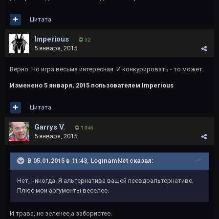
Цитата
Imperious
32
5 января, 2015
Верно. Но игра весьма интересная. И конкурировать - то может.
Изменено
5 января, 2015
пользователем Imperious
Цитата
Garrys V.
1 345
5 января, 2015
В 05.01.2015 в 11:43, LoginamNet сказал:
Нет, никогда. Я альтернатива вашей псевдоальтернативе.
Плюс мои аргументы веселее.
И трава, не зеленее,а забористее.