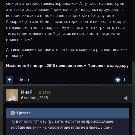
сюжета и проработанных персонажей. А тут оба главных героя -
это такие классические "приключенцы" из данжн-кроулеров, а
история их как-то вяло и невнятно проходит бекграундом.
Сопартийцы тоже болванчики, которые почти ничего не говорят,
с одним квестом на каждого. Ну вот кого тут отыгрывать, если
ты на происходящее вообще никак ни на каком этапе игры не
влияешь сам?
А в инквизиции все таки это есть, есть какие-то разные типажи и
варианты.
Изменено
6 января, 2015
пользователем Поясню по хардкору
Цитата
1
ИнаЯ
2 596
6 января, 2015
Цитата
Ну вот кого тут отыгрывать, если ты на происходящее
вообще никак ни на каком этапе игры не влияешь сам?