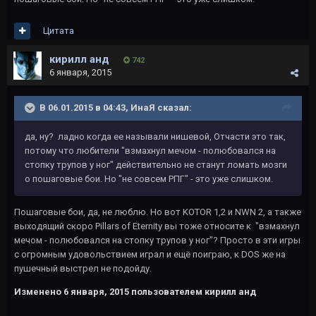
Цитата
кирилл анд
742
6 января, 2015
В 06.01.2015 в 04:43, ИнаЯ сказал:
да, ну? ладно когда ее называли нишевой, Отчасти это так,
потому что любители "взмахнул мечом - полюбовался на
стопку трупов у ног" действительно не станут ломать мозги
о пошаговые бои. Но "не совсем РПГ" - это уже слишком.
Пошаговые бои, да, не люблю. Но вот KOTOR 1,2 и NWN 2, а также
выходящий скоро Pillars of Eternity вы тоже относите к "взмахнул
мечом - полюбовался на стопку трупов у ног"? Просто в эти игры
с огромным удовольствием играл и ещё поиграю, к DOS же на
пушечный выстрел не подойду.
Изменено
6 января, 2015
пользователем кирилл анд