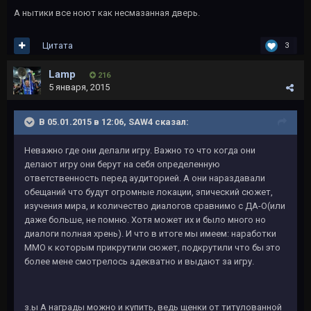
А нытики все ноют как несмазанная дверь.
Цитата
3
Lamp
216
5 января, 2015
В 05.01.2015 в 12:06, SAW4 сказал:
Неважно где они делали игру. Важно то что когда они
делают игру они берут на себя определенную
ответственность перед аудиторией. А они нараздавали
обещаний что будут огромные локации, эпический сюжет,
изучения мира, и количество диалогов сравнимо с ДА-О(или
даже больше, не помню. Хотя может их и было много но
диалоги полная хрень). И что в итоге мы имеем: наработки
ММО к которым прикрутили сюжет, подкрутили что бы это
более мене смотрелось адекватно и выдают за игру.
з.ы А награды можно и купить, ведь щенки от титулованной