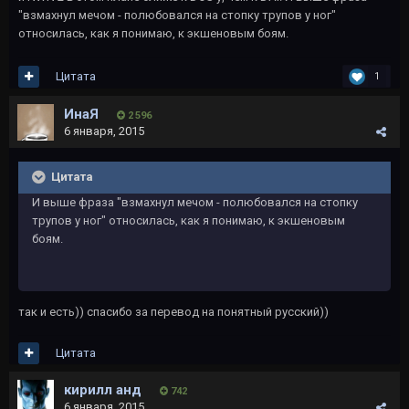
"взмахнул мечом - полюбовался на стопку трупов у ног"
относилась, как я понимаю, к экшеновым боям.
Цитата
1
ИнаЯ
2 596
6 января, 2015
Цитата
И выше фраза "взмахнул мечом - полюбовался на стопку
трупов у ног" относилась, как я понимаю, к экшеновым
боям.
так и есть)) спасибо за перевод на понятный русский))
Цитата
кирилл анд
742
6 января, 2015