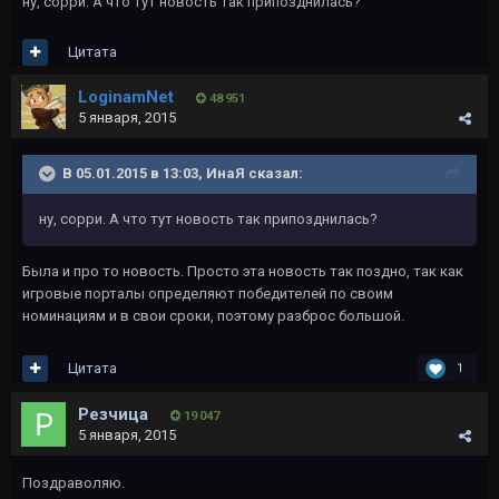
ну, сорри. А что тут новость так припозднилась?
Цитата
LoginamNet
48 951
5 января, 2015
В 05.01.2015 в 13:03, ИнаЯ сказал:
ну, сорри. А что тут новость так припозднилась?
Была и про то новость. Просто эта новость так поздно, так как
игровые порталы определяют победителей по своим
номинациям и в свои сроки, поэтому разброс большой.
Цитата
1
Резчица
19 047
5 января, 2015
Поздраволяю.