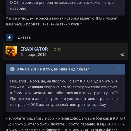
D:OS не совсем рпг, она не расказывает толком внятную
историю.
Какое отношение рассказанная история имеет к RPG ? Может
вам расшифровать значение этих 3 букв ?
Цитата
ERADIKATOR
53
6 января, 2015
В 06.01.2015 в 07:57, кирилл анд сказал:
Пошаговые бои, да, не люблю. Но вот KOTOR 1,2 и NWN 2, а
также выходящий скоро Pillars of Eternity вы тоже относите
к "взмахнул мечом - полюбовался на стопку трупов у ног"?
Просто в эти игры с огромным удовольствием играл и ещё
поиграю, к DOS же на пушечный выстрел не подойду.
Не любите пошаговые бои, но псевдопошаговые бои как в KOTOR
1,2 и NWN 2, стало быть, любите. Просто странно, ведь KOTOR 1,2
и NWN 2 в этом плане ближе к DOS’у, чем к DAI. И выше фраза