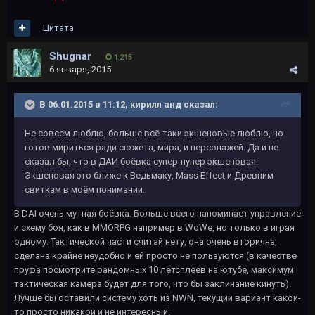
Цитата
Shugnar
1 215
6 января, 2015
В 06.01.2015 в 11:12, кирилл анд сказал:
Не совсем люблю, больше всё-таки экшеновые люблю, но
готов мириться ради сюжета, мира, и персонажей. Да и не
сказал бы, что в ДАИ боёвка супер-пупер экшеновая.
Экшеновая это ближе к Ведьмаку, Mass Effect и Древним
свиткам в моём понимании.
В DAI очень мутная боёвка. Больше всего напоминает управление
и схему боя, как в MMORPG например в WoWе, но только в играя
одному. Тактической части считай нету, она очень вторична,
сделана крайне неудобно и ей просто не пользуются (в качестве
пруфа посмотрите рандомных 10 летсплеев на ютубе, максимум
тактическая камера будет для того, что бы заклинание кинуть).
Лучше бы оставили систему хоть из NWN, текущий вариант какой-
то просто никакой и не интересный.