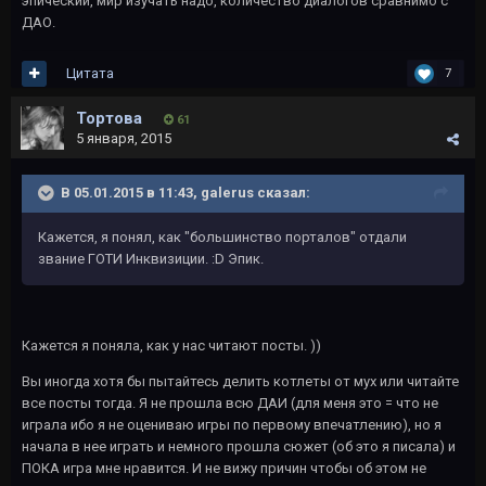
эпический, мир изучать надо, количество диалогов сравнимо с
ДАО.
Цитата
7
Тортова
61
5 января, 2015
В 05.01.2015 в 11:43, galerus сказал:
Кажется, я понял, как "большинство порталов" отдали
звание ГОТИ Инквизиции. :D Эпик.
Кажется я поняла, как у нас читают посты. ))
Вы иногда хотя бы пытайтесь делить котлеты от мух или читайте
все посты тогда. Я не прошла всю ДАИ (для меня это = что не
играла ибо я не оцениваю игры по первому впечатлению), но я
начала в нее играть и немного прошла сюжет (об это я писала) и
ПОКА игра мне нравится. И не вижу причин чтобы об этом не