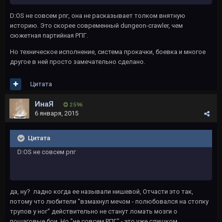
D:OS не совсем рпг, она не расказывает толком внятную
историю. Это скорее современный dungeon-crawler, чем
сюжетная партийная РПГ.
Но техническое исполнение, система прокачки, боевка и многое
другое в ней просто замечательно сделано.
Цитата
ИнаЯ
2 596
6 января, 2015
Цитата
D:OS не совсем рпг
да, ну? ладно когда ее называли нишевой, Отчасти это так,
потому что любители "взмахнул мечом - полюбовался на стопку
трупов у ног" действительно не станут ломать мозги о
пошаговые бои. Но "не совсем РПГ" - это уже слишком.