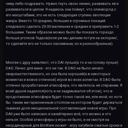
чему-либо подражать. Нужно гнуть свою линию, развивать её и
развиваться в целом. Я надеюсь они поймут, что опенворлд с
его масштабами, это не есть следующая ступень эволюции
жанра. Вместо 10 средних, больших и огромных локаций
следовало сделать 20-30 маленьких и средних и приправить 1-2
большими. Таким образом можно было бы показать гораздо
больше уголков Тедаса(если уж мы делаем потуги на эклоринг,
то сделайте его не только пассивным, но и разнообразным).
Многие с дуру заявляют, что DAI лучше(а то и на голову лучше)
DAO. Лично для меня - это не так. В DAO не было ничего
сверхъестественного, но она была хорошей(а в некоторых
моментах и вовсе отличной) игрой во всех аспектах. В DAO была
отлично проработанная атмосфера, что являлось её стержнем. Я
всей душой надеялся(хоть и не задумывался об этом), что в
продолжении атмосфера будет точно такой же, или иной, но хотя
бы таким же гармоничным столпом на котором будет держаться
львиная доля эмоциональной составляющей новой игры. Про
DAII уже было написано и нахейтерено всё, что можно и что
нельзя. Особой атмосферы у игры не было, и не смотря на
неординарный для BioWare сюжет - игру загубили сжатые сроки и