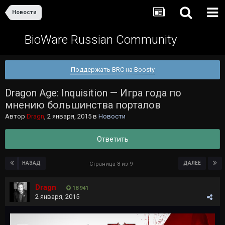
Новости
BioWare Russian Community
Поддержать BRC на Boosty
Dragon Age: Inquisition — Игра года по
мнению большинства порталов
Автор
Dragn
,
2 января, 2015
в
Новости
Ответить
НАЗАД
ДАЛЕЕ
Страница 8 из 9
Dragn
18 941
2 января, 2015