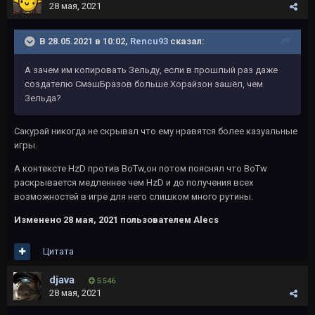
28 мая, 2021
В 28.05.2021 в 10:02,
Rencu93
сказал:
А зачем им копировать Зельду, если в прошлый раз даже
создателю СмэшБразов больше Хорайзон зашёл, чем
Зельда?
Сакурай никогда не скрывал что ему нравятся более казуальные
игры.
А контексте HzD против BoTw,он потом пояснял что BoTw
раскрывается медленнее чем HzD и до получения всех
возможностей в игре для него слишком много рутины.
Изменено
28 мая, 2021
пользователем Alecs
Цитата
djava
5 546
28 мая, 2021