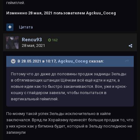
геймплей.
Изменено
28 мая, 2021
пользователем Agckuu_Coceg
Цитата
Rencu93
162
28 мая, 2021
В 28.05.2021 в 10:17,
Agckuu_Coceg
сказал:
Потому что до даже до половины продаж задницы Зельды
в обтягивающих штанцах Щёчкам всё ещё идти и идти, а
новые идеи как-то быстро заканчиваются. Вон, уже и крюк-
кошку с глайдером завезли, чтобы попытаться в
вертикальный геймплей.
По-моему такой успех Зельды исключительно в хайпе
заключался. Вряд ли Хорайзену принесёт больше продаж то, что
у них крюк как у бэтмэна будет, который в Зельду последнюю не
запихнули