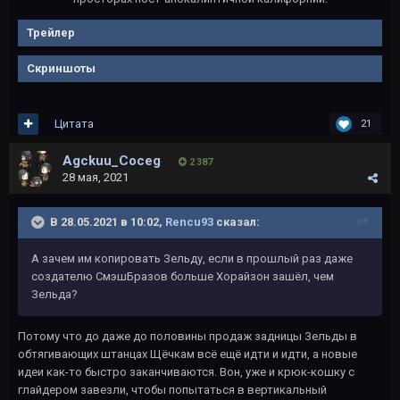
Трейлер
Скриншоты
Цитата
21
Agckuu_Coceg
2 387
28 мая, 2021
В 28.05.2021 в 10:02,
Rencu93
сказал:
А зачем им копировать Зельду, если в прошлый раз даже
создателю СмэшБразов больше Хорайзон зашёл, чем
Зельда?
Потому что до даже до половины продаж задницы Зельды в
обтягивающих штанцах Щёчкам всё ещё идти и идти, а новые
идеи как-то быстро заканчиваются. Вон, уже и крюк-кошку с
глайдером завезли, чтобы попытаться в вертикальный