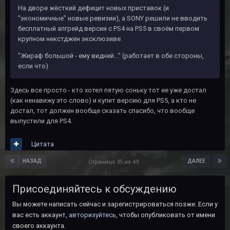
На дворе жёсткий дефицит новых приставок (и
"экономичные" новые ревизии), а SONY решили не вводить
бесплатный апгрейд версии с PS4 на PS5 в своём первом
крупном некстджен эксклюзиве.
"Жираф большой - ему видней..." (работает в обе стороны,
если что)
Здесь все просто - кто хотел пятую соньку тот ее уже достал
(как ненавижу это слово) и купит версию для PS5, а кто не
достал, тот должен вообще сказать спасибо, что вообще
выпустили для PS4.
Цитата
НАЗАД
ДАЛЕЕ
Страница 35 из 49
Присоединяйтесь к обсуждению
Вы можете написать сейчас и зарегистрироваться позже. Если у
вас есть аккаунт,
авторизуйтесь
, чтобы опубликовать от имени
своего аккаунта.