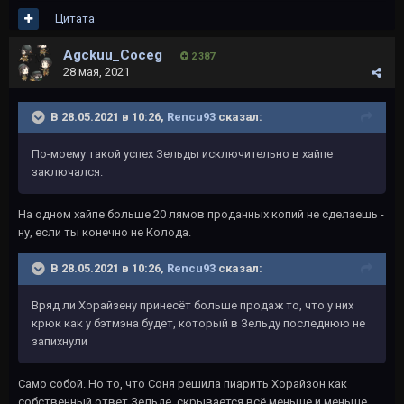
Цитата
Agckuu_Coceg
2 387
28 мая, 2021
В 28.05.2021 в 10:26,
Rencu93
сказал:
По-моему такой успех Зельды исключительно в хайпе
заключался.
На одном хайпе больше 20 лямов проданных копий не сделаешь -
ну, если ты конечно не Колода.
В 28.05.2021 в 10:26,
Rencu93
сказал:
Вряд ли Хорайзену принесёт больше продаж то, что у них
крюк как у бэтмэна будет, который в Зельду последнюю не
запихнули
Само собой. Но то, что Соня решила пиарить Хорайзон как
собственный ответ Зельде, скрывается всё меньше и меньше.