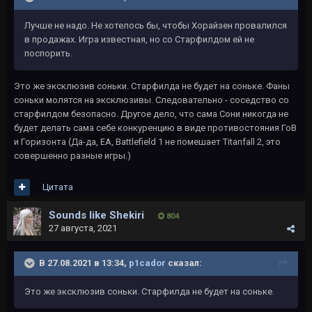
Лучше не надо. Не хотелось бы, чтобы Хорайзен провалился
в продажах. Игра известная, но со Старфилдом ей не
поспорить.
Это же эксклюзив соньки. Старфилда не будет на соньке. Фаны
соньки молятся на эксклюзивы. Следовательно - соседство со
старфилдом безопасно. Другое дело, что сама Сони никогда не
будет делать сама себе конкуренцию в виде противостояния ГоВ
и Горизонта (Да-да, EA, Battlefield 1 не помешает Titanfall 2, это
совершенно разные игры.)
Цитата
Sounds like Shekiri
804
27 августа, 2021
В 27.08.2021 в 13:34,
p1cador
сказал:
Это же эксклюзив соньки. Старфилда не будет на соньке.