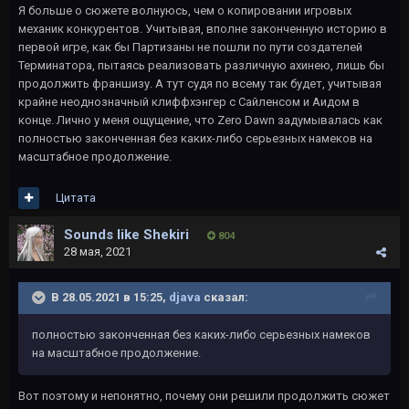
Я больше о сюжете волнуюсь, чем о копировании игровых
механик конкурентов. Учитывая, вполне законченную историю в
первой игре, как бы Партизаны не пошли по пути создателей
Терминатора, пытаясь реализовать различную ахинею, лишь бы
продолжить франшизу. А тут судя по всему так будет, учитывая
крайне неоднозначный клиффхэнгер с Сайленсом и Аидом в
конце. Лично у меня ощущение, что Zero Dawn задумывалась как
полностью законченная без каких-либо серьезных намеков на
масштабное продолжение.
Цитата
Sounds like Shekiri
804
28 мая, 2021
В 28.05.2021 в 15:25,
djava
сказал:
полностью законченная без каких-либо серьезных намеков
на масштабное продолжение.
Вот поэтому и непонятно, почему они решили продолжить сюжет