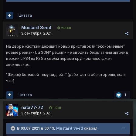
Цитата
Mustard Seed
25 600
3 сентября, 2021
На дворе жёсткий дефицит новых приставок (и "экономичные"
новые ревизии), а SONY решили не вводить бесплатный апгрейд
версии с PS4 на PS5 в своём первом крупном некстджен
эксклюзиве.
"Жираф большой - ему видней..." (работает в обе стороны, если
что)
Цитата
1
nata77-72
1 018
3 сентября, 2021
В 03.09.2021 в 00:13,
Mustard Seed
сказал: