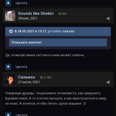
Цитата
Sounds like Shekiri
804
28 мая, 2021
В 28.05.2021 в 19:27,
p1cador
сказал:
Показать контент
Да, пожалуй смена сеттинга очень может помочь.
Цитата
Сильвен
21 981
27 июля, 2021
Товарищи-друиды, подскажите, пожалуйста, как приручить
Буревестника. А то я котел прошла, а как пристроиться к нему,
не знаю. А хочется, чтобы летал, шугал машиня
:D
Цитата