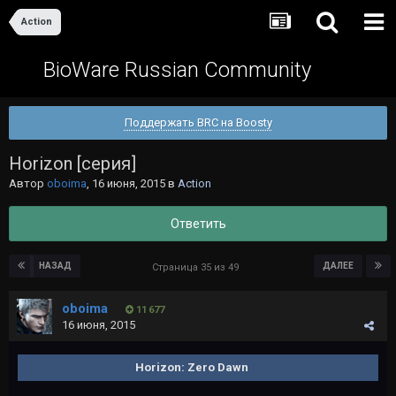
Action
BioWare Russian Community
Поддержать BRC на Boosty
Horizon [серия]
Автор
oboima
,
16 июня, 2015
в
Action
Ответить
НАЗАД
ДАЛЕЕ
Страница 35 из 49
oboima
11 677
16 июня, 2015
Horizon: Zero Dawn