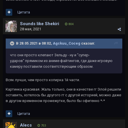
Цитата
Sounds like Shekiri
804
28 мая, 2021
В 28.05.2021 в 08:02,
Agckuu_Coceg
сказал:
что они просто клепают Зельду - ну и "супер-
ударов" прямиком из аниме-файтингов, где даже игровую
камеру поставили соответствующим образом.
Всяк лучше, чем просто копирка 1й части.
Картинка красивая. Жаль только, они в качестве гг Элой решили
оставить, хотелось бы другого гг с другой историей, можно даже
в другом временном промежутке, было бы офигенно *-*
Цитата
Alecs
753